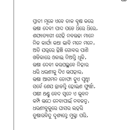
ପ୍ରାଚୀ ମୂଳେ ଏବେ ତାଳ ବୃକ୍ଷ କରେ
ଉଷା ଦେବୀ ପାଦ ପଡେ ଧିରେ ଧିରେ,
ଶଯ୍ୟାତ୍ୟାଗୀ ସେହି ନବଉଢା ମାନେ
ନିଜ କାର୍ଯ୍ୟ କଥା ଭାବି ମନେ ମନେ,
ଅତି ଯତ୍ନରେ ଛିଞ୍ଚି ଗୋବର ପାଣି
ଖଡିକାରେ ଓଳାଇ ନିଅନ୍ତି ଧୂଳି,
ଉଷା ଦେବୀ କରପଲ୍ଲବେ ନିହାର
ଧରି ଧରଣୀକୁ ଦିଏ ଉପହାର,
ଉଷା ଆଗମନ ତୋଫା ହୁଏ ପୃଥ୍ବୀ
ସର୍ବେ ଶେଯ ଛାଡନ୍ତି ହୋଇଣ ଫୁର୍ତ୍ତୀ,
ପକ୍ଷୀ ଥଣ୍ଟୁ ବେଦ ସ୍ବନେ ଏ ଭୂବନ
କମ୍ପି ଉଠେ ନେବାପାଇଁ ନବଜନ୍ମ,
ଧରଣୀବୁକୁରେ ଘାସର ଲହରି
ତୁଷାରବିନ୍ଦୁ ଦୃଶ୍ୟନ୍ତେ ମୁକ୍ତା ପରି,