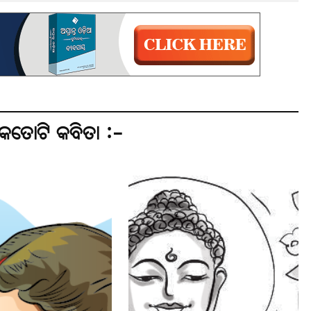
େତୋଟି କବିତା :-