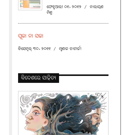
ଫେବୃଆରୀ ୦୧, ୨୦୧୨
/
ନାରାୟଣ
ମିଶ୍ର
ପୂଜା ନା ସଜା
ଡିସେମ୍ବର୍ ୩୦, ୨୦୧୧
/
ମୃଣାଳ ଚାଟାର୍ଜୀ
ବିଦେଶରେ ସାହିତ୍ୟ