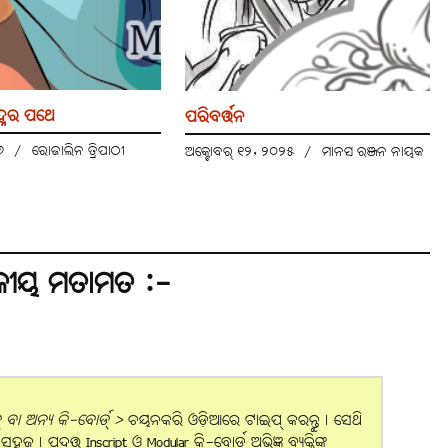
ହ୍ନର ପଥେ
ପରିବର୍ତ୍ତନ
୨୬
/
ରୋଜାଲିନ ତ୍ରିପାଠୀ
ଅକ୍ଟୋବର୍ ୧୨, ୨୦୨୫
/
ମାନସ ରଞ୍ଜନ ନାୟକ
କୀୟ ମତାମତ :-
ବା ଅନ୍ୟ କି-ବୋର୍ଡ୍ >
ଚୟନକରି ଓଡ଼ିଆରେ ଟାଇପ୍ କରନ୍ତୁ। ସେଥି
। ପ୍ରଦତ୍ତ Inscript ଓ Modular କି-ବୋର୍ଡ୍ ଅଭିଜ୍ଞ ବ୍ୟକ୍ତିଙ୍କ