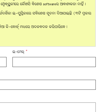
ହି ୱେବ୍‌ସ୍ଥଳୀରେ କୌଣସି ବିଶେଷ softwareର ଆବଶ୍ୟକତା ନାହିଁ।
ର୍ଗଦର୍ଶିକା ଇ-ପୁସ୍ତିକାରେ ସବିଶେଷ ସୂଚନା ଦିଆଯାଇଛି (୩ଟି ପ୍ରକାର
ଡ଼ିଆ କି-ବୋର୍ଡ୍ ମଧ୍ୟରେ ଅଦଳବଦଳ କରିପାରିବେ।
ଇ-ମେଲ୍
*