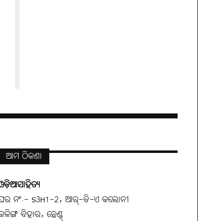
ଆମ ଠିକଣା
ଓଡ଼ିଆସାହିତ୍ୟ
ଘର ନଂ.- S3H1-2, ଆର୍-ଡି-ଏ କଲୋନୀ
କଳିଙ୍ଗ ବିହାର, ଛେଣ୍ଡ୍