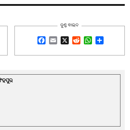
ତୁଣ୍ଡ ବାଇଦ
Facebook
Email
X
Reddit
WhatsApp
Share
ିଂହପୁର