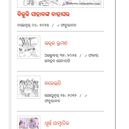
ବିଜୁଳି ସାହାବଙ୍କ ବାହାଘର
ନଭେମ୍ବର୍ ୦୪, ୨୦୨୫
/
୰ ଫତୁରାନନ୍ଦ
ଉତ୍କଳ ଭ୍ରମଣ
ଅକ୍ଟୋବର୍ ୩୧, ୨୦୨୫
/
୰ ଫକୀର
ମୋହନ ସେନାପତି
ଡକେଇତି
ସେପ୍ଟେମ୍ବର୍ ୧୫, ୨୦୧୨
/
୰
ଫତୁରାନନ୍ଦ
ଧୂର୍ତ୍ତ ସାମ୍ବାଦିକ