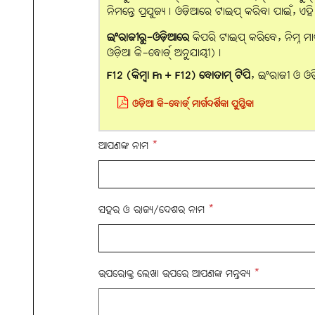
ନିମନ୍ତେ ପ୍ରଯୁଜ୍ୟ। ଓଡ଼ିଆରେ ଟାଇପ୍ କରିବା ପାଇଁ, ଏ
ଇଂରାଜୀରୁ-ଓଡ଼ିଆରେ
କିପରି ଟାଇପ୍ କରିବେ, ନିମ୍ନ ମା
ଓଡ଼ିଆ କି-ବୋର୍ଡ୍ ଅନୁଯାୟୀ)।
F12 (କିମ୍ବା Fn + F12) ବୋତାମ୍‌ ଟିପି
, ଇଂରାଜୀ ଓ ଓ
ଓଡ଼ିଆ କି-ବୋର୍ଡ୍ ମାର୍ଗଦର୍ଶିକା ପୁସ୍ତିକା
ଆପଣଙ୍କ ନାମ
*
ସହର ଓ ରାଜ୍ୟ/ଦେଶର ନାମ
*
ଉପରୋକ୍ତ ଲେଖା ଉପରେ ଆପଣଙ୍କ ମନ୍ତବ୍ୟ
*