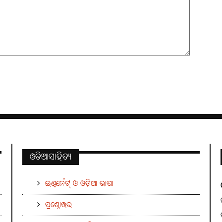
ଓଡିଆସାହିତ୍ୟ
ଇଣ୍ଟର୍ନେଟ୍ ଓ ଓଡ଼ିଆ ଭାଷା
ପ୍ରଶ୍ନୋତ୍ତର