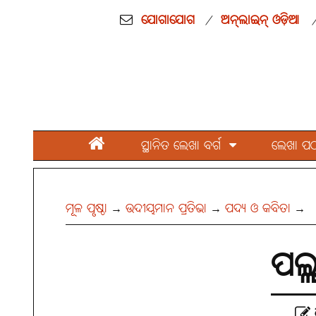
ଯୋଗାଯୋଗ
ଅନ୍‌ଲାଇନ୍ ଓଡ଼ିଆ
/
ସ୍ଥାନିତ ଲେଖା ବର୍ଗ
ଲେଖା ପଠାନ
ମୂଳ ପୃଷ୍ଠା
ଉଦୀୟମାନ ପ୍ରତିଭା
ପଦ୍ୟ ଓ କବିତା
→
→
→
ପଲ୍