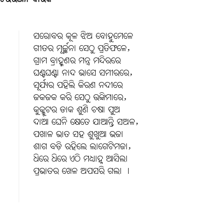
ସରୋବର କୂଳ ଝିଅ ବୋହୁମେଳେ
ଗୀତର ମୂର୍ଚ୍ଛନା ସେଠୁ ପ୍ରତିଫଳେ,
ଗ୍ରାମ ବ୍ରାହ୍ମଣର ମନ୍ତ୍ର ମନ୍ଦିରରେ
ଘଣ୍ଟଘଣ୍ଟା ନାଦ ଭାସେ ସମୀରରେ,
ସୂର୍ଯ୍ୟର ପହିଲି କିରଣ ନଦୀରେ
ଜକଜକ କରି ସେଠୁ ଉଙ୍କିମାରେ,
କୁକ୍କୁଟର ଡାକ ଶୁଣି ଚଷା ପୁଅ
ଦାଆ ଘେନି କ୍ଷେତେ ଯାଆନ୍ତି ସଅଳ,
ପଖାଳ ଭାତ ସହ ଶୁଖୁଆ ଭଜା
ଶାଗ ବଡ଼ି ରହିଲେ ଲାଗେଟିମଜା,
ଧିରେ ଧିରେ ଏଠି ମଧ୍ୟାହ୍ନ ଆସିଲା
ପ୍ରଭାତର ଖେଳ ଅପସରି ଗଲା ।