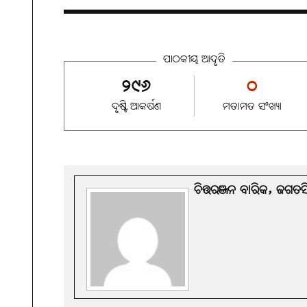
ପାଠକୀୟ ଆଦୃତି
୨୯୬
୦
ଦୃଷ୍ଟି ଆକର୍ଷଣ
ମତାମତ ସଂଖ୍ୟା
ଚିତ୍ତରଞ୍ଜନ ବାରିକ, ଜଗତସ