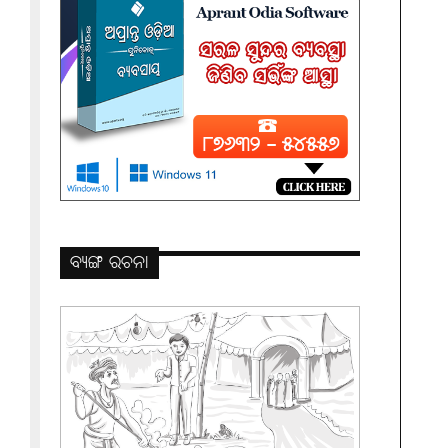
ବ୍ୟଙ୍ଗ ରଚନା