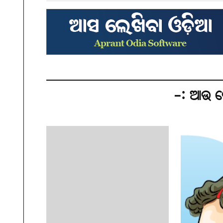
-: ଆଉ କ