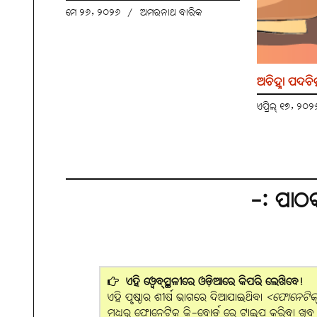
ମେ ୨୬, ୨୦୨୬
/
ଅମରନାଥ ବାରିକ
ଅଚିହ୍ନା ପଦଚି
ଏପ୍ରିଲ୍ ୧୭, ୨୦
-: ପାଠ
ଏହି ୱେବ୍‌ସ୍ଥଳୀରେ ଓଡ଼ିଆରେ କିପରି ଲେଖିବେ!
ଏହି ପୃଷ୍ଠାର ଶୀର୍ଷ ଭାଗରେ ଦିଆଯାଇଥିବା
<ଫୋନେଟିକ୍ 
ମଧ୍ୟରୁ ଫୋନେଟିକ୍ କି-ବୋର୍ଡ୍ ରେ ଟାଇପ୍ କରିବା ଖୁବ୍ ସହଜ