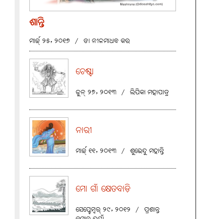
ଶାନ୍ତି
ମାର୍ଚ୍ଚ୍ ୨୫, ୨୦୧୭
/
ଡା ନୀଳମାଧବ କର
ଚେଷ୍ଟା
ଜୁନ୍ ୨୭, ୨୦୧୩
/
ଲିପିକା ମହାପାତ୍ର
ନାରୀ
ମାର୍ଚ୍ଚ୍ ୧୧, ୨୦୧୩
/
ଶୁଭେନ୍ଦୁ ମହାନ୍ତି
ମୋ ଗାଁ କ୍ଷେତବାଡ଼ି
ସେପ୍ଟେମ୍ବର୍ ୨୯, ୨୦୧୨
/
ପ୍ରଶାନ୍ତ