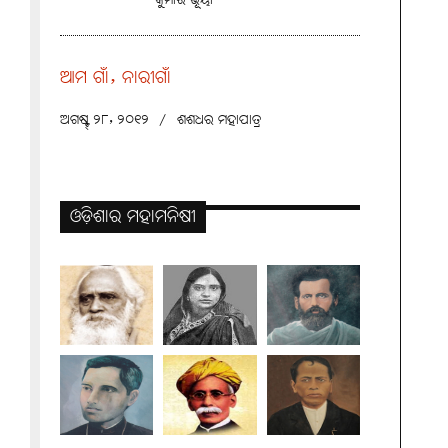
କୁମାର ଭୂୟାଁ
ଆମ ଗାଁ, ନାରୀଗାଁ
ଅଗଷ୍ଟ୍ ୨୮, ୨୦୧୨
/
ଶଶଧର ମହାପାତ୍ର
ଓଡ଼ିଶାର ମହାମନିଷୀ