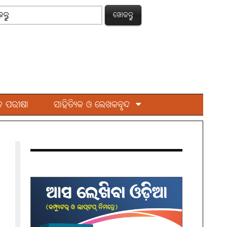
ଖୋଜନ୍ତୁ
 ପରୀକ୍ଷା
ସାହିତ୍ୟିକ ଓ ଲେଖକବୃନ୍ଦ