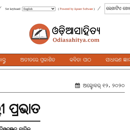
/
/
Set keyboard
(
Powered by Aprant Software
)
୍ତୁ
ଅତୀତରେ ପ୍ରକାଶିତ
କବିତା ପାଠ
ସାଧାରଣ ଜ୍ଞାନ
ଅକ୍ଟୋବର୍ ୧୨, ୨୦୨୦
ଲୀ ପ୍ରଭାତ
ଚିତ୍ତରଞ୍ଜନ ବାରିକ