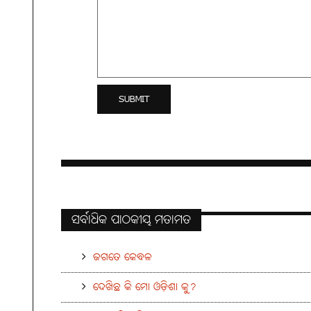
ସର୍ବାଧିକ ପାଠକୀୟ ମତାମତ
ଜଗତେ କେବଳ
ଦେଖିଛ କି ମୋ ଓଡ଼ିଶା କୁ?