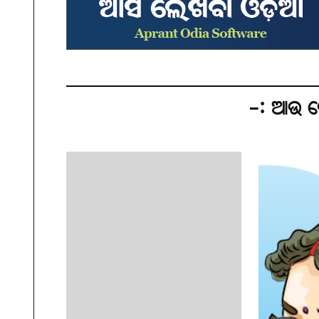
-: ଆଉ କ