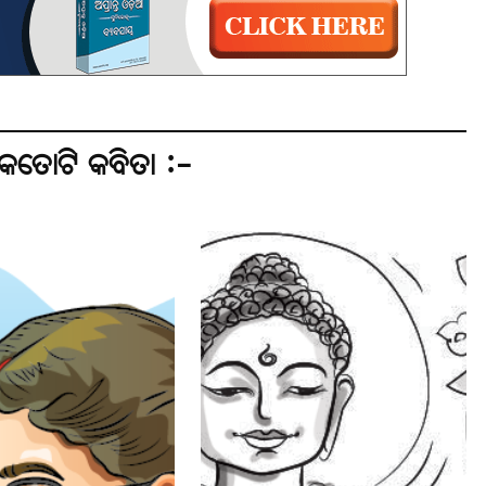
େତୋଟି କବିତା :-