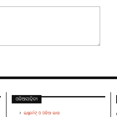
ଓଡିଆସାହିତ୍ୟ
ଇଣ୍ଟର୍ନେଟ୍ ଓ ଓଡ଼ିଆ ଭାଷା