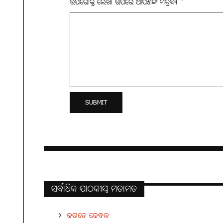
ଉପରୋକ୍ତ ଲେଖା ଉପରେ ଆପଣଙ୍କ ମନ୍ତବ୍ୟ
*
ସର୍ବାଧିକ ପାଠକୀୟ ମତାମତ
ଜଗତେ କେବଳ