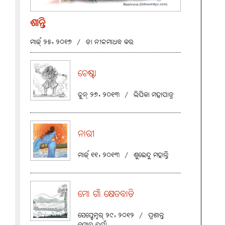
ଶାନ୍ତି
ମାର୍ଚ୍ଚ୍ ୨୫, ୨୦୧୭
/
ଡା ନୀଳମାଧବ କର
ଚେଷ୍ଟା
ଜୁନ୍ ୨୭, ୨୦୧୩
/
ଲିପିକା ମହାପାତ୍ର
ନାରୀ
ମାର୍ଚ୍ଚ୍ ୧୧, ୨୦୧୩
/
ଶୁଭେନ୍ଦୁ ମହାନ୍ତି
ମୋ ଗାଁ କ୍ଷେତବାଡ଼ି
ସେପ୍ଟେମ୍ବର୍ ୨୯, ୨୦୧୨
/
ପ୍ରଶାନ୍ତ