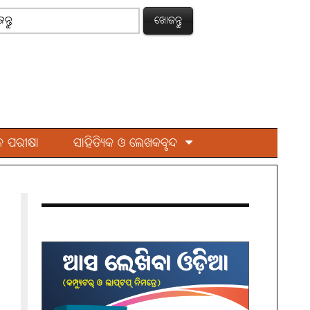
ଖୋଜନ୍ତୁ
 ପରୀକ୍ଷା
ସାହିତ୍ୟିକ ଓ ଲେଖକବୃନ୍ଦ