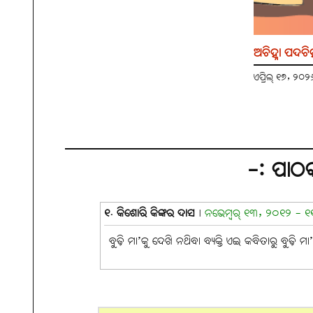
ଅଚିହ୍ନା ପଦଚି
ଏପ୍ରିଲ୍ ୧୭, ୨୦
-: ପାଠ
୧. କିଶୋରି କିଙ୍କର ଦାସ
|
ନଭେମ୍ବର୍ ୧୩, ୨୦୧୨ - ୧୧:୫
ବୁଢ଼ି ମା’କୁ ଦେଖି ନଥିବା ବ୍ୟକ୍ତି ଏଇ କବିତାରୁ ବୁଢ଼ି 