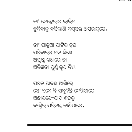
ତା’ ଚେହେରାର ଲାଲିମା
ଡୁବିବାକୁ ବସିଲାଣି ବୟସର ଅପରାହ୍ନରେ,
ତା’ ପାକୁଆ ପାଟିର ହସ
ପରିବାରର ମନ କିଣେ
ଅସ୍ପଷ୍ଟ କଥାରେ ତା
ଅଭିଜ୍ଞତା ପୁର୍ଣ୍ଣ ରୂପ ନିଏ,
ପରଳ ଆବଦ୍ଧ ଆଖିରେ
ସେ’ ଏବେ ବି ସବୁକିଛି ଦେଖିପାରେ
ଅନ୍ଧାରରେ–ପାଦ ଶବ୍ଦରୁ
ବ୍ୟକ୍ତିର ପରିଚୟ ଜାଣିପାରେ,