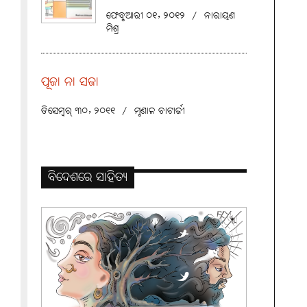
ଫେବୃଆରୀ ୦୧, ୨୦୧୨
/
ନାରାୟଣ
ମିଶ୍ର
ପୂଜା ନା ସଜା
ଡିସେମ୍ବର୍ ୩୦, ୨୦୧୧
/
ମୃଣାଳ ଚାଟାର୍ଜୀ
ବିଦେଶରେ ସାହିତ୍ୟ