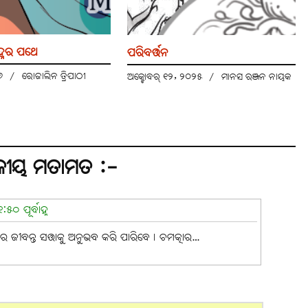
ହ୍ନର ପଥେ
ପରିବର୍ତ୍ତନ
୨୬
/
ରୋଜାଲିନ ତ୍ରିପାଠୀ
ଅକ୍ଟୋବର୍ ୧୨, ୨୦୨୫
/
ମାନସ ରଞ୍ଜନ ନାୟକ
କୀୟ ମତାମତ :-
୦ ପୂର୍ବାହ୍ନ
ମା’ର ଜୀବନ୍ତ ସତ୍ତାକୁ ଅନୁଭବ କରି ପାରିବେ। ଚମତ୍କାର…