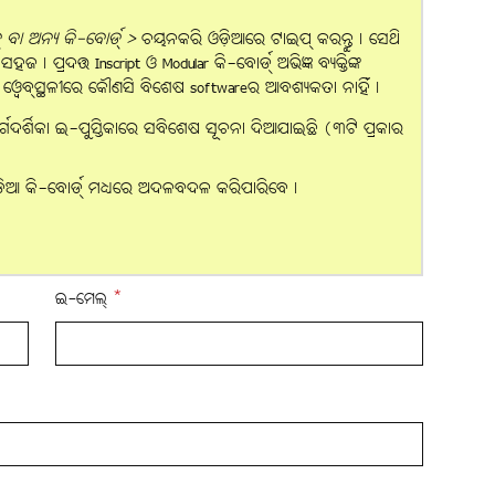
ବା ଅନ୍ୟ କି-ବୋର୍ଡ୍ >
ଚୟନକରି ଓଡ଼ିଆରେ ଟାଇପ୍ କରନ୍ତୁ। ସେଥି
। ପ୍ରଦତ୍ତ Inscript ଓ Modular କି-ବୋର୍ଡ୍ ଅଭିଜ୍ଞ ବ୍ୟକ୍ତିଙ୍କ
ହି ୱେବ୍‌ସ୍ଥଳୀରେ କୌଣସି ବିଶେଷ softwareର ଆବଶ୍ୟକତା ନାହିଁ।
ର୍ଗଦର୍ଶିକା ଇ-ପୁସ୍ତିକାରେ ସବିଶେଷ ସୂଚନା ଦିଆଯାଇଛି (୩ଟି ପ୍ରକାର
ଡ଼ିଆ କି-ବୋର୍ଡ୍ ମଧ୍ୟରେ ଅଦଳବଦଳ କରିପାରିବେ।
ଇ-ମେଲ୍
*