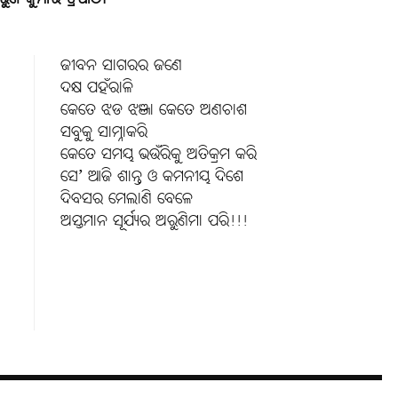
ଜୀବନ ସାଗରର ଜଣେ
ଦକ୍ଷ ପହଁରାଳି
କେତେ ଝଡ ଝଞ୍ଜା କେତେ ଅଣଚାଶ
ସବୁକୁ ସାମ୍ନାକରି
କେତେ ସମୟ ଭଉଁରିକୁ ଅତିକ୍ରମ କରି
ସେ’ ଆଜି ଶାନ୍ତ ଓ କମନୀୟ ଦିଶେ
ଦିବସର ମେଲାଣି ବେଳେ
ଅସ୍ତମାନ ସୂର୍ଯ୍ୟର ଅରୁଣିମା ପରି!!!