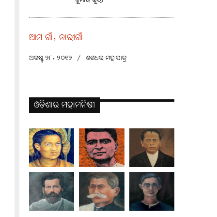
କୁମାର ଭୂୟାଁ
ଆମ ଗାଁ, ନାରୀଗାଁ
ଅଗଷ୍ଟ୍ ୨୮, ୨୦୧୨
/
ଶଶଧର ମହାପାତ୍ର
ଓଡ଼ିଶାର ମହାମନିଷୀ