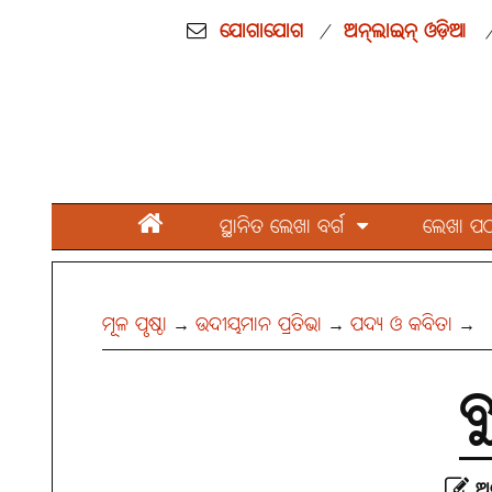
ଯୋଗାଯୋଗ
ଅନ୍‌ଲାଇନ୍ ଓଡ଼ିଆ
/
ସ୍ଥାନିତ ଲେଖା ବର୍ଗ
ଲେଖା ପଠାନ
ମୂଳ ପୃଷ୍ଠା
ଉଦୀୟମାନ ପ୍ରତିଭା
ପଦ୍ୟ ଓ କବିତା
→
→
→
ବ
ଅର