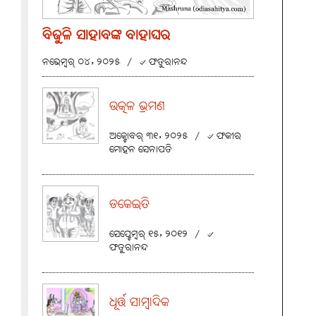
ବିଜୁଳି ସାହାବଙ୍କ ବାହାଘର
ନଭେମ୍ବର୍ ୦୪, ୨୦୨୫
/
୰ ଫତୁରାନନ୍ଦ
ଉତ୍କଳ ଭ୍ରମଣ
ଅକ୍ଟୋବର୍ ୩୧, ୨୦୨୫
/
୰ ଫକୀର
ମୋହନ ସେନାପତି
ଡକେଇତି
ସେପ୍ଟେମ୍ବର୍ ୧୫, ୨୦୧୨
/
୰
ଫତୁରାନନ୍ଦ
ଧୂର୍ତ୍ତ ସାମ୍ବାଦିକ