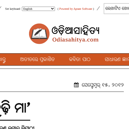
/
/
Set keyboard
(
Powered by Aprant Software
)
୍ତୁ
ଅତୀତରେ ପ୍ରକାଶିତ
କବିତା ପାଠ
ସାଧାରଣ ଜ୍ଞାନ
ସେପ୍ଟେମ୍ବର୍ ୧୫, ୨୦୧୨
ୁଢ଼ି ମା’
ୁଣ କୁମାର ତ୍ରିପାଠୀ