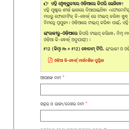
ଏହି ୱେବ୍‌ସ୍ଥଳୀରେ ଓଡ଼ିଆରେ କିପରି ଲେଖିବେ!
ଏହି ପୃଷ୍ଠାର ଶୀର୍ଷ ଭାଗରେ ଦିଆଯାଇଥିବା
<ଫୋନେଟିକ୍ 
ମଧ୍ୟରୁ ଫୋନେଟିକ୍ କି-ବୋର୍ଡ୍ ରେ ଟାଇପ୍ କରିବା ଖୁବ୍ ସହଜ
ନିମନ୍ତେ ପ୍ରଯୁଜ୍ୟ। ଓଡ଼ିଆରେ ଟାଇପ୍ କରିବା ପାଇଁ, ଏ
ଇଂରାଜୀରୁ-ଓଡ଼ିଆରେ
କିପରି ଟାଇପ୍ କରିବେ, ନିମ୍ନ ମା
ଓଡ଼ିଆ କି-ବୋର୍ଡ୍ ଅନୁଯାୟୀ)।
F12 (କିମ୍ବା Fn + F12) ବୋତାମ୍‌ ଟିପି
, ଇଂରାଜୀ ଓ ଓ
ଓଡ଼ିଆ କି-ବୋର୍ଡ୍ ମାର୍ଗଦର୍ଶିକା ପୁସ୍ତିକା
ଆପଣଙ୍କ ନାମ
*
ସହର ଓ ରାଜ୍ୟ/ଦେଶର ନାମ
*