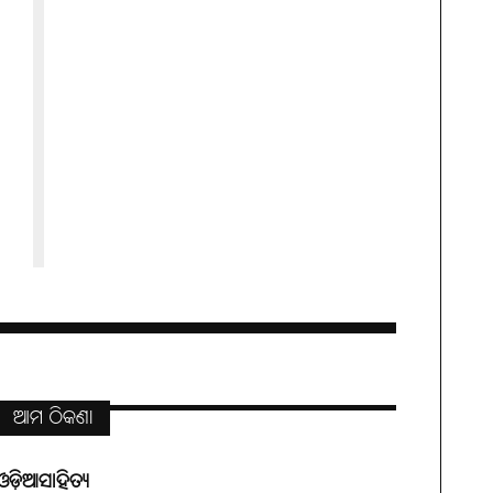
ଆମ ଠିକଣା
ଓଡ଼ିଆସାହିତ୍ୟ