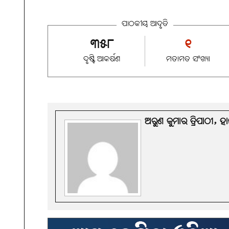
ପାଠକୀୟ ଆଦୃତି
୩୫୮
୧
ଦୃଷ୍ଟି ଆକର୍ଷଣ
ମତାମତ ସଂଖ୍ୟା
ଅରୁଣ କୁମାର ତ୍ରିପାଠୀ, ହା