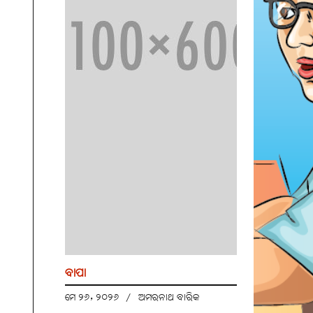
ବାପା
ମେ ୨୬, ୨୦୨୬
/
ଅମରନାଥ ବାରିକ