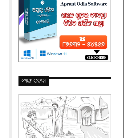
ବ୍ୟଙ୍ଗ ରଚନା