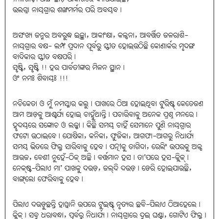
ଉଲଗ୍ନା ନାୟଗ୍ରାର ଶଙ୍ଖମର୍ମର ପରି ଅବୟବ।
ଅସଂଖ୍ୟ ଜନ୍ମର ଅବରୁଦ୍ଧ ଇଚ୍ଛା, ଆକାଂକ୍ଷା, କଳ୍ପନା, ଆବର୍ତ୍ତିତ ଜଳରାଶି-
ନାୟଗ୍ରାର ବକ୍ଷ- ଲମ୍ଫ ପ୍ରଦାନ ପୂର୍ବରୁ ସ୍ଫୀତ ହୋଇଉଠିଛି କୋଣାର୍କର ମୃଦଙ୍ଗ
ବାଦିକାର ସ୍ଫୀତ ବକ୍ଷପରି।
ସୃଷ୍ଟି, ସୃଷ୍ଟି !! ହର ପାର୍ବତୀଙ୍କର ମିଳନ ସ୍ଥାନ।
ଓଂ ନମଃ ଶିବାୟଃ !!!
ନଚିକେତା ଓ ମୁଁ ନମସ୍କାର କଲୁ। ପାଖରେ ଠିଆ ହୋଇଥିବା ଟୁରିଷ୍ଟ୍‌ କେତେଜଣ
ଆମ ଆଡ଼କୁ ଆଶ୍ଚର୍ଯ୍ୟ ହୋଇ ଚାହୁଁଥାନ୍ତି। ପଚାରିବାକୁ ଅନେକ ପ୍ରଶ୍ନ ମନରେ।
ହୃଦୟରେ ସଙ୍କୋଚ ଓ ଲଜ୍ଜା। କିଛି ସମୟ ଚାହିଁ ସେମାନେ ପୁଣି ନାୟଗ୍ରାର
ଫଟୋ ଉଠାଇବେ। ଯୋଷିକା, କନିକା, ଫୁଜିକା, ଆଗଫା-ଆଗରୁ ନିଧାର୍ଯ୍ୟ
ସମୟ ଭିତରେ ଫିଲ୍ମ ସାରିବାକୁ ହେବ। ପତ୍ନୀକୁ ତାଗିଦା, ରେଲିଂ ଉପରକୁ ଅଳ୍ପ
ଆଉଜ, ବେଶୀ ନୁହେଁ-ଠିକ୍‌ ଅଛି। ବର୍ତ୍ତମାନ ହସ। ତା’ପରେ ହସ-କ୍ଲିକ୍‌।
ନେକ୍‌ଷ୍ଟ-ପିଲାଏ ମା’ ପାଖକୁ ଦଉଡ଼, ଜଲ୍‌ଦି ଦଉଡ଼। ଡେରି ହୋଇଯାଉଛି,
ବାଙ୍ଗ୍‌ଲୋ ଫେରିବାକୁ ହେବ।
ପିଲାଏ ଦଉଡ଼ୁଛନ୍ତି ହାୱାନି ଉପରେ ଟୁଇଷ୍ଟ୍‌ ନୃତ୍ୟର ଛବି-ପିଲାଏ ଠିଆହେଲେ।
କ୍ଲିକ୍‌। ସବୁ ଧରାବନ୍ଧା, ପୂର୍ବରୁ ନିଧାର୍ଯ୍ୟ। ନାୟଗ୍ରାରେ ଦୁଇ ଘଣ୍ଟା, ଗୋଟିଏ ଫିଲ୍ମ।