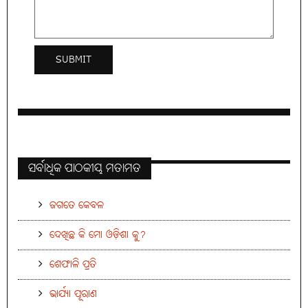
ସର୍ବାଧିକ ପାଠକୀୟ ମତାମତ
ଜଗତେ କେବଳ
ଦେଖିଛ କି ମୋ ଓଡ଼ିଶା କୁ?
ଶେଫାଳି ପ୍ରତି
ଭାର୍ଯ୍ୟା ପୂରାଣ