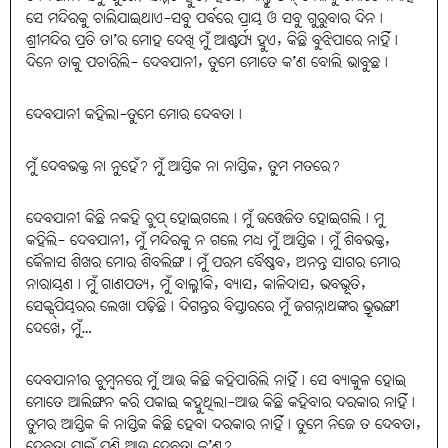
ସେ ମନ୍ଦିରକୁ ଚାଲିଯାଇଥାଏ-ସବୁ ପର୍ବରେ ପ୍ରାୟ ଓ ସବୁ ଗୁରୁବାର ଦିନ।
ଶ୍ରୀମନ୍ଦିର ପ୍ରତି ତା’ର ମୋହ ଦେଖି ମୁଁ ଆଶ୍ଚର୍ଯ୍ୟ ହୁଏ, କିଛି ବୁଝିପାରେ ନାହିଁ।
ଦିନେ ତାକୁ ପଚାରିଲି- ଦେବଯାନୀ, ତୁମେ ମୋତେ କ’ଣ ବୋଲି ଭାବୁଛ।
ଦେବଯାନୀ କହିଲା-ତୁମେ ମୋର ଦେବତା।
ମୁଁ ଦେବଭକ୍ତ ନା ନୁହେଁ? ମୁଁ ଆସ୍ତିକ ନା ନାସ୍ତିକ, ତୁମ ମତରେ?
ଦେବଯାନୀ କିଛି ନକହି ଚୁପ୍‌ ହୋଇଗଲେ। ମୁଁ ଉତ୍ତେଜିତ ହୋଇଗଲି। ମୁ
କହିଲି- ଦେବଯାନୀ, ମୁଁ ମନ୍ଦିରକୁ ନ ଗଲେ ମଧ୍ୟ ମୁଁ ଆସ୍ତିକ। ମୁଁ ଶିବଭକ୍ତ,
କୈଳାସ ଶିଖର ମୋର ଶିବଲିଙ୍ଗ। ମୁଁ ପରମ ବୈଷ୍ଣବ, ଅନନ୍ତ ସାଗର ମୋର
ନାରାୟଣ। ମୁଁ ଗାଣପତ୍ୟ, ମୁଁ ବାଲ୍ମୀକି, ବ୍ୟାସ, କାଳିଦାସ, ଭବଭୂତି,
ସେକ୍ସ୍‌ପିୟରର ଲେଖା ପଢ଼ିଛି। ଦିଗନ୍ତର ବିସ୍ତାରରେ ମୁଁ ଜଗନ୍ନାଥଙ୍କର ଭ୍ରୂଭଙ୍ଗୀ
ଦେଖେ, ମୁଁ…
ଦେବଯାନୀର ଚୁମ୍ବନରେ ମୁଁ ଆଉ କିଛି କହିପାରିଲି ନାହିଁ। ସେ ବ୍ୟାକୁଳ ହୋଇ
ମୋତେ ଆଲିଙ୍ଗନ କରି ପକାଇ କହୁଥିଲା-ଆଉ କିଛି କହିବାର ଦରକାର ନାହିଁ।
ତୁମର ଆସ୍ତିକ କି ନାସ୍ତିକ କିଛି ହେବା ଦରକାର ନାହିଁ। ତୁମେ ନିଜେ ତ ଦେବତା,
ଦେବତା ପାଇଁ ପୁଣି ଆଉ ଦେବତା କ’ଣ?