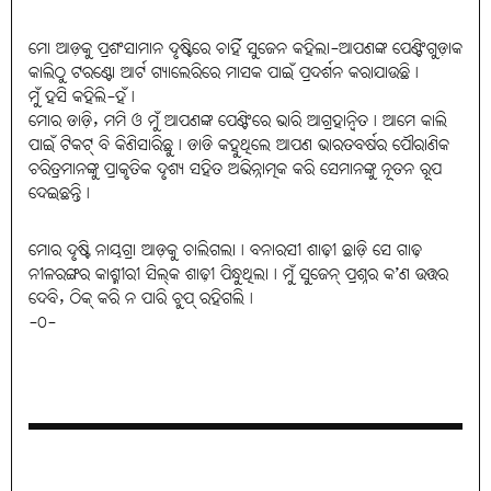
ମୋ ଆଡ଼କୁ ପ୍ରଶଂସାମାନ ଦୃଷ୍ଟିରେ ଚାହିଁ ସୁଜେନ କହିଲା-ଆପଣଙ୍କ ପେଣ୍ଟିଂଗୁଡ଼ାକ
କାଲିଠୁ ଟରଣ୍ଟୋ ଆର୍ଟ ଗ୍ୟାଲେରିରେ ମାସକ ପାଇଁ ପ୍ରଦର୍ଶନ କରାଯାଉଛି।
ମୁଁ ହସି କହିଲି-ହଁ।
ମୋର ଡାଡ଼ି, ମମି ଓ ମୁଁ ଆପଣଙ୍କ ପେଣ୍ଟିଂରେ ଭାରି ଆଗ୍ରହାନ୍ବିତ। ଆମେ କାଲି
ପାଇଁ ଟିକଟ୍‌ ବି କିଣିସାରିଛୁ। ଡାଡି କହୁଥିଲେ ଆପଣ ଭାରତବର୍ଷର ପୌରାଣିକ
ଚରିତ୍ରମାନଙ୍କୁ ପ୍ରାକୃତିକ ଦୃଶ୍ୟ ସହିତ ଅଭିନ୍ନାତ୍ମକ କରି ସେମାନଙ୍କୁ ନୂତନ ରୂପ
ଦେଇଛନ୍ତି।
ମୋର ଦୃଷ୍ଟି ନାୟଗ୍ରା ଆଡ଼କୁ ଚାଲିଗଲା। ବନାରସୀ ଶାଢ଼ୀ ଛାଡ଼ି ସେ ଗାଢ଼
ନୀଳରଙ୍ଗର କାଶ୍ମୀରୀ ସିଲ୍‌କ ଶାଢ଼ୀ ପିନ୍ଧୁଥିଲା। ମୁଁ ସୁଜେନ୍‌ ପ୍ରଶ୍ନର କ’ଣ ଉତ୍ତର
ଦେବି, ଠିକ୍‌ କରି ନ ପାରି ଚୁପ୍‌ ରହିଗଲି।
-0-