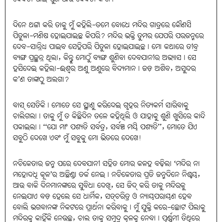
ଦିନେ ଥଟ୍ଟା କରି ତାକୁ ମୁଁ କହିଲି-ତମେ ବୋଧେ ମନ୍ଦିର ଗାତ୍ରରେ କୌଣସି
ପିତୁଳା-ମଣିଷ ହୋଇଯାଇଛ କିପରି? ମନ୍ଦିର ଭକ୍ତି ତୁମର ଯେପରି ପରଜନ୍ମରେ
ଦେବ-ସାନ୍ନିଧ୍ୟ ପାଇବ ସେହିପରି ପିତୁଳା ହୋଇଯାଇଛ। ମୋ କଥାରେ ତୀବ୍ର
ବ୍ୟଙ୍ଗ ପ୍ରଚ୍ଛନ୍ନ ଥିଲା, କିନ୍ତୁ ମୋଠୁଁ ବ୍ୟଙ୍ଗ ଶୁଣିବା ଦେବଯାନୀର ଅଭ୍ୟାସ। ସେ
ହସିଦେଇ କହିଲା-ଈଶ୍ୱର ଅଣୁ ଅଣୁରେ ବିଦ୍ୟମାନ। ଜଡ଼ ଅଶିବ, ଅସୁନ୍ଦର
କ’ଣ ତାଙ୍କଠୁ ଅଲଗା?
ବାସ୍‌ ସେତିକି। ମୋତେ ସେ ସ୍ଥାଣୁ କରିଦେଇ ଗୃହର ନିତ୍ୟକର୍ମ ସାରିବାକୁ
ଚାଲିଗଲା। ତାକୁ ମୁଁ ତ କିଛିଦିନ ତଳେ କହିଥିଲି ଓ ଯାହାକୁ ଶୁଣି ଖୁସିରେ କାନ୍ଦି
ପକାଇଲା। ‘‘ଯୋ ମାଂ ପଶ୍ୟତି ସର୍ବତ୍ର, ସର୍ବଞ୍ଚ ମୟି ପଶ୍ୟତି’’, ମୋତେ ଯିଏ
ସବୁଠି ଦେଖେ ଏବଂ ମୁଁ ସବୁକୁ ମୋ ଭିତରେ ଦେଖେ!
ନଚିକେତାର ଜନ୍ମ ପରେ ଦେବଯାନୀ ସହିତ ମୋର କଳହ ବଢ଼ିଲା ‘ମନ୍ଦିର ନା
ମହୋଦଧି କୂଳ’ର ଅଛିଣ୍ଡା ତର୍କ ନେଇ। ନଚିକେତାର ପ୍ରତି ଜନ୍ମଦିନେ ନିଶ୍ଚୟ,
ଆଉ ବାକି ଦିନମାନଙ୍କରେ ସୁବିଧା ଦେଖି, ସେ ଜିଦ୍‌ କରି ତାକୁ ମନ୍ଦିରକୁ
ନେଇଯାଏ ବଡ଼ ହେଲେ ସେ ଧାର୍ମିକ, ସତ୍‌ଚରିତ୍ର ଓ ନ୍ୟାୟପରାୟଣ ହେବ
ବୋଲି ଭଗବାନଙ୍କ ନିକଟରେ ପ୍ରାର୍ଥନା କରିବାକୁ। ମୁଁ ଯୁକ୍ତି କରେ-ଛୋଟ ପିଲାକୁ
ମନ୍ଦିରକୁ କାହିଁକି ନେଉଛ, ଚାଲ ତାକୁ ସମୁଦ୍ର କୂଳକୁ ନେବା। ପୂର୍ଣ୍ଣମୀ ତିଥିରେ