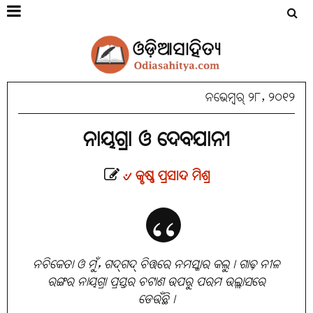
ନଭେମ୍ବର୍ ୨୮, ୨୦୧୨
ନାୟଗ୍ରା ଓ ଦେବଯାନୀ
୰ କୃଷ୍ଣ ପ୍ରସାଦ ମିଶ୍ର
ନଚିକେତା ଓ ମୁଁ, ଗଦ୍‌ଗଦ୍‌ ଚିତ୍ତରେ ନମସ୍କାର କଲୁ। ଗାଢ଼ ନୀଳ
ରଙ୍ଗର ନାୟଗ୍ରା ପ୍ରସ୍ତର ଚଟାଣ ଉପରୁ ପରମ ଉଲ୍ଲାସରେ
ଡେଉଁଛି।