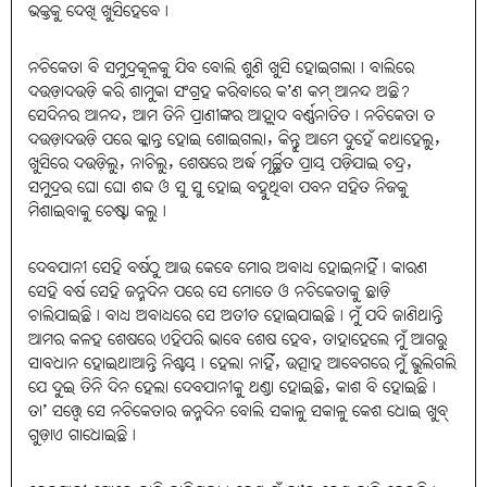
ଭକ୍ତକୁ ଦେଖି ଖୁସିହେବେ।
ନଚିକେତା ବି ସମୁଦ୍ରକୂଳକୁ ଯିବ ବୋଲି ଶୁଣି ଖୁସି ହୋଇଗଲା। ବାଲିରେ
ଦଉଡ଼ାଦଉଡ଼ି କରି ଶାମୁକା ସଂଗ୍ରହ କରିବାରେ କ’ଣ କମ୍‌ ଆନନ୍ଦ ଅଛି?
ସେଦିନର ଆନନ୍ଦ, ଆମ ତିନି ପ୍ରାଣୀଙ୍କର ଆହ୍ଲାଦ ବର୍ଣ୍ଣନାତିତ। ନଚିକେତା ତ
ଦଉଡ଼ାଦଉଡ଼ି ପରେ କ୍ଳାନ୍ତ ହୋଇ ଶୋଇଗଲା, କିନ୍ତୁ ଆମେ ଦୁହେଁ କଥାହେଲୁ,
ଖୁସିରେ ଦଉଡ଼ିଲୁ, ନାଚିଲୁ, ଶେଷରେ ଅର୍ଦ୍ଧ ମୂର୍ଚ୍ଛିତ ପ୍ରାୟ ପଡ଼ିଯାଇ ଚନ୍ଦ୍ର,
ସମୁଦ୍ରର ଘୋ ଘୋ ଶବ୍ଦ ଓ ସୁ ସୁ ହୋଇ ବହୁଥିବା ପବନ ସହିତ ନିଜକୁ
ମିଶାଇବାକୁ ଚେଷ୍ଟା କଲୁ।
ଦେବଯାନୀ ସେହି ବର୍ଷଠୁ ଆଉ କେବେ ମୋର ଅବାଧ୍ୟ ହୋଇନାହିଁ। କାରଣ
ସେହି ବର୍ଷ ସେହି ଜନ୍ମଦିନ ପରେ ସେ ମୋତେ ଓ ନଚିକେତାକୁ ଛାଡ଼ି
ଚାଲିଯାଇଛି। ବାଧ୍ୟ ଅବାଧ୍ୟରେ ସେ ଅତୀତ ହୋଇଯାଇଛି। ମୁଁ ଯଦି ଜାଣିଥାନ୍ତି
ଆମର କଳହ ଶେଷରେ ଏହିପରି ଭାବେ ଶେଷ ହେବ, ତାହାହେଲେ ମୁଁ ଆଗରୁ
ସାବଧାନ ହୋଇଥାଆନ୍ତି ନିଶ୍ଚୟ। ହେଲା ନାହିଁ, ଉତ୍ସାହ ଆବେଗରେ ମୁଁ ଭୁଲିଗଲି
ଯେ ଦୁଇ ତିନି ଦିନ ହେଲା ଦେବଯାନୀକୁ ଥଣ୍ଡା ହୋଇଛି, କାଶ ବି ହୋଇଛି।
ତା’ ସତ୍ତ୍ୱେ ସେ ନଚିକେତାର ଜନ୍ମଦିନ ବୋଲି ସକାଳୁ ସକାଳୁ କେଶ ଧୋଇ ଖୁବ୍‌
ଗୁଡ଼ାଏ ଗାଧୋଇଛି।