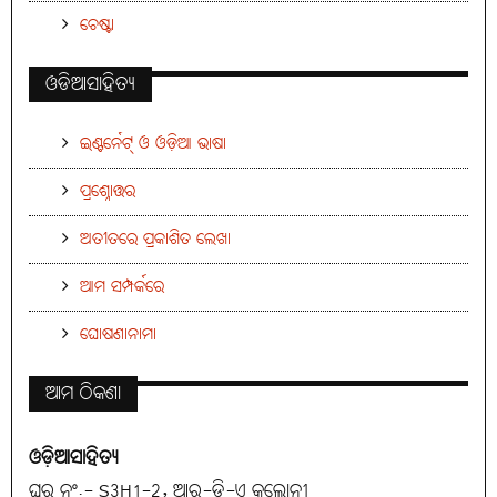
ଚେଷ୍ଟା
ଓଡିଆସାହିତ୍ୟ
ଇଣ୍ଟର୍ନେଟ୍ ଓ ଓଡ଼ିଆ ଭାଷା
ପ୍ରଶ୍ନୋତ୍ତର
ଅତୀତରେ ପ୍ରକାଶିତ ଲେଖା
ଆମ ସମ୍ପର୍କରେ
ଘୋଷଣାନାମା
ଆମ ଠିକଣା
ଓଡ଼ିଆସାହିତ୍ୟ
ଘର ନଂ.- S3H1-2, ଆର୍-ଡି-ଏ କଲୋନୀ