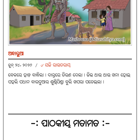
ଅନ୍ଧାରୁଆ
୰ ସଚ୍ଚି ରାଉତରାୟ
ଜୁନ୍ ୨୪, ୨୦୨୬
/
ବେକରେ ହାଡ଼ ବାନ୍ଧିଲା। ଦାନ୍ତରେ ତିରଣ ଦେଲା। ଜିଭ ଥାଉ ଥାଉ ଖନା ହୋଇ
ପହଲି ପଧାନ ବାରଦୁଆର ଶୁଣ୍ଢିପିଣ୍ଡା ବୁଲି ଖପରା ପତେଇଲା।
-: ପାଠକୀୟ ମତାମତ :-