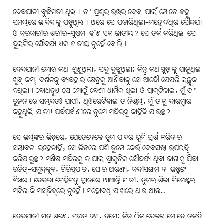
ଦେବଯାନୀ ବୁଦ୍ଧିମତୀ ଥିଲା। ତା’ ପ୍ରଶ୍ନର ଉତ୍ତର ଦେବା ପାଇଁ ମୋତେ ବହୁ
ସମୟରେ ଭାବିବାକୁ ପଡ଼ୁଥିଲା। ଥରେ ସେ ପଚାରିଥିଲା-ମହୋଦଧିର ସୌନ୍ଦର୍ଯ୍ୟ
ଓ ନରନାରୀର ଶରୀର-ସୁଷମା କ’ଣ ଏକ ଜାତୀୟ? ସେ ତର୍କ କରିଥିଲା ସେ
ଦୁଇଟିର ସୌନ୍ଦର୍ଯ୍ୟ ଏକ ଜାତୀୟ ନୁହେଁ ବୋଲି।
ଦେବଯାନୀ ମୋର କଥା ଶୁଣୁଥିଲା, ସବୁ ବୁଝୁଥିଲା; କିନ୍ତୁ କଥାଗୁଡ଼ାକୁ ପାଳୁଥିଲା
ଖୁବ୍‌ କମ୍‌; ଦର୍ଶନକୁ ବ୍ୟବହାର କ୍ଷେତ୍ରକୁ ଆଣିବାକୁ ସେ ଆଦୌ ଯେପରି ଇଚ୍ଛୁକ
ନଥିଲା। ବୋଧହୁଏ ସେ ମୋଠୁଁ ବେଶୀ ଧାର୍ମିକ ଥିଲା ଓ ପ୍ରାକ୍‌ଟିକାଲ, ମୁଁ ତା’
ତୁଳନାରେ ସମ୍ଭବତଃ ପାପୀ, ଥିଓରେଟିକାଲ ତ ନିଶ୍ଚୟ, ମୁଁ ତାକୁ ବାରମ୍ବାର
କହୁଥିଲି-ଯାନୀ! ପର୍ବପର୍ବାଣୀରେ ତୁମେ ମନ୍ଦିରକୁ କାହିଁକି ଯାଉଛ?
ସେ ଭୟଙ୍କର ଭିଡ଼ରେ, ଯେତେବେଳେ ତୁମ ପାଦର ଭୂମି ସ୍ପର୍ଶ କରିବାର
ସମ୍ଭାବନା ରହେନାହିଁ, ସେ ଭିଡ଼ରେ ପଶି ତୁମେ କେଉଁ ଦେବସତ୍ତା ଉପଲବ୍ଧି
କରିପାରୁଛ? ମଣିଷ ମନ୍ଦିରକୁ ନ ଯାଇ ପ୍ରାକୃତିକ ସୌନ୍ଦର୍ଯ୍ୟ ଥିବା ଜାଗାକୁ ଯିବା
ଉଚିତ୍‌-ସମୁଦ୍ରକୂଳ, ଗିରିପ୍ରପାତ, ଘୋର ଅରଣ୍ୟ, ନଦୀସଙ୍ଗମ ବା ଉତ୍ତୁଙ୍ଗ
ଶିଖର। ଦେବତା ସେହିସବୁ ସ୍ଥାନରେ ଥାଆନ୍ତି ଯାନୀ, ତୁମର ଶିଳା ସିମେଣ୍ଟର
ମନ୍ଦିର କି ମସ୍‌ଜିଦ୍‌ରେ ନୁହେଁ। ମହୋଦଧି ପାଖରେ ଥାଉ ଥାଉ…
ଦେବଯାନୀ ସବୁ ଶୁଣେ, ସମ୍ମତ ହୁଏ, ହସେ; କିନ୍ତୁ ଠିକ୍‌ ବେଳକୁ ମୋତେ ନକହି