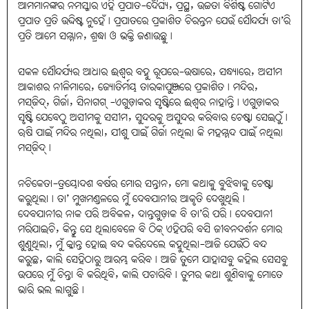
ଆମମାନଙ୍କର ନମସ୍କାର ଏହି ପ୍ରପାତ-ଦୈର୍ଘ୍ୟ, ପ୍ରସ୍ଥ, ଉଚ୍ଚତା ବିଶିଷ୍ଟ ଗୋଟିଏ
ପ୍ରପାତ ପ୍ରତି ଉଦ୍ଦିଷ୍ଟ ନୁହେଁ। ପ୍ରପାତରେ ପ୍ରକାଶିତ ଚିରନ୍ତନ ଯେଉଁ ସୌନ୍ଦର୍ଯ୍ୟ ତା’ରି
ପ୍ରତି ଆମେ ସମ୍ମାନ, ଶ୍ରଦ୍ଧା ଓ ଭକ୍ତି ଜଣାଉଛୁ।
ସକଳ ସୌନ୍ଦର୍ଯ୍ୟର ଆଧାର ଈଶ୍ୱର ବହୁ ରୂପରେ-ଉଷାରେ, ସନ୍ଧ୍ୟାରେ, ଅସୀମ
ଆକାଶର ନୀଳିମାରେ, ଜ୍ୟୋତିର୍ମୟ ତାରକାପୁଞ୍ଜରେ ପ୍ରକାଶିତ। ମନ୍ଦିର,
ମସ୍‌ଜିଦ୍‌, ଗିର୍ଜା, ସିନାଗଗ୍‌ -ଏଗୁଡ଼ାକର ସୃଷ୍ଟିରେ ଈଶ୍ୱର ନାହାନ୍ତି। ଏଗୁଡ଼ାକର
ସୃଷ୍ଟି ଯେବେଠୁ ଅସୀମକୁ ସସୀମ, ସୁନ୍ଦରକୁ ଅସୁନ୍ଦର କରିବାର ଚେଷ୍ଟା ସେଇଠୁଁ।
ଋଷି ପାଇଁ ମନ୍ଦିର ନଥିଲା, ଯୀଶୁ ପାଇଁ ଗିର୍ଜା ନଥିଲା କି ମହମ୍ମଦ ପାଇଁ ନଥିଲା
ମସ୍‌ଜିଦ୍‌।
ନଚିକେତା-ତ୍ରୟୋଦଶ ବର୍ଷର ମୋର ସନ୍ତାନ, ମୋ କଥାକୁ ବୁଝିବାକୁ ଚେଷ୍ଟା
କରୁଥିଲା। ତା’ ମୁଖମଣ୍ଡଳରେ ମୁଁ ଦେବଯାନୀର ଆକୃତି ଦେଖୁଥିଲି।
ଦେବଯାନୀର ନାକ ପରି ଅବିକଳ, ଦାନ୍ତଗୁଡ଼ାକ ବି ତା’ରି ପରି। ଦେବଯାନୀ
ମରିଯାଇଚି, କିନ୍ତୁ ସେ ଥିଲାବେଳେ ବି ଠିକ୍‌ ଏହିପରି ବସି ଜୀବନଦର୍ଶନ ମୋର
ଶୁଣୁଥିଲା, ମୁଁ କ୍ଳାନ୍ତ ହୋଇ ବନ୍ଦ କରିଦେଲେ କହୁଥିଲା-ଆଜି ଯେଉଁଠି ବନ୍ଦ
କରୁଛ, କାଲି ସେହିଠାରୁ ଆରମ୍ଭ କରିବ। ଆଜି ତୁମେ ଯାହାସବୁ କହିଲ ସେସବୁ
ଉପରେ ମୁଁ ଚିନ୍ତା ବି କରିଥିବି, କାଲି ପଚାରିବି। ତୁମର କଥା ଶୁଣିବାକୁ ମୋତେ
ଭାରି ଭଲ ଲାଗୁଛି।