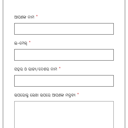
ଆପଣଙ୍କ ନାମ
*
ଇ-ମେଲ୍
*
ସହର ଓ ରାଜ୍ୟ/ଦେଶର ନାମ
*
ଉପରୋକ୍ତ ଲେଖା ଉପରେ ଆପଣଙ୍କ ମନ୍ତବ୍ୟ
*