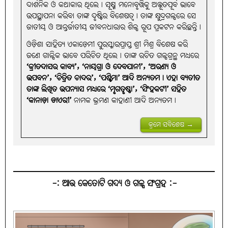
ଦାର୍ଶନିକ ଓ କଥାକାର ଥିଲେ। ସୂକ୍ଷ୍ମ ମନୋବୃତ୍ତିକୁ ଅଦ୍ଭୂତପୂର୍ବ ଭାବେ
ଉପସ୍ଥାପନା କରିବା ତାଙ୍କ ଦୃଷ୍ଟିର ବିଶେଷତ୍ବ। ତାଙ୍କ କ୍ଷୁଦ୍ରଗଳ୍ପରେ ସେ
ଜାତୀୟ ଓ ଆନ୍ତର୍ଜାତୀୟ ଜୀବନଧାରାର ଶିଳ୍ପ ରୂପ ପ୍ରକଟନ କରିଛନ୍ତି।
ଓଡ଼ିଶା ସାହିତ୍ୟ ଏକାଡ଼େମୀ ପୁରସ୍କାରପ୍ରାପ୍ତ ଶ୍ରୀ ମିଶ୍ର ବିଶେଷ କରି
ଜଣେ ଗାଳ୍ପିକ ଭାବେ ପରିଚିତ ଥିଲେ। ତାଙ୍କ ରଚିତ ଗଳ୍ପଗ୍ରନ୍ଥ ମଧ୍ୟରେ
‘କ୍ରୀତଦାସର କାବ୍ୟ’, ‘ନାୟଗ୍ରା ଓ ଦେବଯାନୀ’, ‘ଅରଣ୍ୟ ଓ
ଉପବନ’, ‘ଚିତ୍ରିତ ଚାଦର’, ‘ପଶ୍ଚିମା’ ଆଦି ଅନ୍ୟତମ। ଏହା ବ୍ୟତୀତ
ତାଙ୍କ ଲିଖିତ ଉପନ୍ୟାସ ମଧ୍ୟରେ ‘ମୃଗତୃଷ୍ଣା’, ‘ସିଂହକଟୀ’ ସହିତ
‘କାନାଡ଼ା ଡାଏରୀ’
ନାମକ ଭ୍ରମଣ କାହାଣୀ ଆଦି ଅନ୍ୟତମ।
କ୍ରମେ ସବିଶେଷ →
-: ଆଉ କେତୋଟି ଗଦ୍ୟ ଓ ଗଳ୍ପ ସଂଗ୍ରହ :-