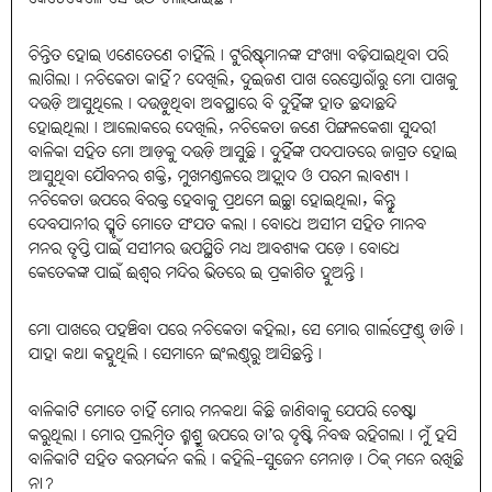
ଚିନ୍ତିତ ହୋଇ ଏଣେତେଣେ ଚାହିଁଲି। ଟୁରିଷ୍ଟ୍‌ମାନଙ୍କ ସଂଖ୍ୟା ବଢ଼ିଯାଇଥିବା ପରି
ଲାଗିଲା। ନଚିକେତା କାହିଁ? ଦେଖିଲି, ଦୁଇଜଣ ପାଖ ରେସ୍ତୋରାଁରୁ ମୋ ପାଖକୁ
ଦଉଡ଼ି ଆସୁଥିଲେ। ଦଉଡ଼ୁଥିବା ଅବସ୍ଥାରେ ବି ଦୁହିଁଙ୍କ ହାତ ଛନ୍ଦାଛନ୍ଦି
ହୋଇଥିଲା। ଆଲୋକରେ ଦେଖିଲି, ନଚିକେତା ଜଣେ ପିଙ୍ଗଳକେଶା ସୁନ୍ଦରୀ
ବାଳିକା ସହିତ ମୋ ଆଡ଼କୁ ଦଉଡ଼ି ଆସୁଛି। ଦୁହିଁଙ୍କ ପଦପାତରେ ଜାଗ୍ରତ ହୋଇ
ଆସୁଥିବା ଯୌବନର ଶକ୍ତି, ମୁଖମଣ୍ଡଳରେ ଆହ୍ଲାଦ ଓ ପରମ ଲାବଣ୍ୟ।
ନଚିକେତା ଉପରେ ବିରକ୍ତ ହେବାକୁ ପ୍ରଥମେ ଇଚ୍ଛା ହୋଇଥିଲା, କିନ୍ତୁ
ଦେବଯାନୀର ସ୍ମୃତି ମୋତେ ସଂଯତ କଲା। ବୋଧେ ଅସୀମ ସହିତ ମାନବ
ମନର ତୃପ୍ତି ପାଇଁ ସସୀମର ଉପସ୍ଥିତି ମଧ୍ୟ ଆବଶ୍ୟକ ପଡ଼େ। ବୋଧେ
କେତେକଙ୍କ ପାଇଁ ଈଶ୍ୱର ମନ୍ଦିର ଭିତରେ ଇ ପ୍ରକାଶିତ ହୁଅନ୍ତି।
ମୋ ପାଖରେ ପହଞ୍ଚିବା ପରେ ନଚିକେତା କହିଲା, ସେ ମୋର ଗାର୍ଲଫ୍ରେଣ୍ଡ୍‌ ଡାଡି।
ଯାହା କଥା କହୁଥିଲି। ସେମାନେ ଇଂଲଣ୍ଡ୍‌ରୁ ଆସିଛନ୍ତି।
ବାଳିକାଟି ମୋତେ ଚାହିଁ ମୋର ମନକଥା କିଛି ଜାଣିବାକୁ ଯେପରି ଚେଷ୍ଟା
କରୁଥିଲା। ମୋର ପ୍ରଲମ୍ବିତ ଶ୍ମଶ୍ରୁ ଉପରେ ତା’ର ଦୃଷ୍ଟି ନିବଦ୍ଧ ରହିଗଲା। ମୁଁ ହସି
ବାଳିକାଟି ସହିତ କରମର୍ଦ୍ଦନ କଲି। କହିଲି-ସୁଜେନ ମେନାଡ଼। ଠିକ୍‌ ମନେ ରଖିଛି
ନା?