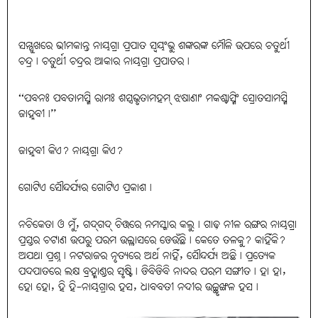
ସମ୍ମୁଖରେ ଭୀମକାନ୍ତ ନାୟଗ୍ରା ପ୍ରପାତ ସ୍ବୟଂଭୁ ଶଙ୍କରଙ୍କ ମୌଳି ଉପରେ ଚତୁର୍ଥୀ
ଚନ୍ଦ୍ର। ଚତୁର୍ଥୀ ଚନ୍ଦ୍ରର ଆକାର ନାୟଗ୍ରା ପ୍ରପାତର।
‘‘ପବନଃ ପବତାମସ୍ମି ରାମଃ ଶସ୍ତ୍ରଭୃତାମହମ୍‌ ଝଷାଣାଂ ମକଶ୍ଚାସ୍ମିଂ ସ୍ରୋତସାମସ୍ମି
ଜାହ୍ନବୀ।’’
ଜାହ୍ନବୀ କିଏ? ନାୟଗ୍ରା କିଏ?
ଗୋଟିଏ ସୌନ୍ଦର୍ଯ୍ୟର ଗୋଟିଏ ପ୍ରକାଶ।
ନଚିକେତା ଓ ମୁଁ, ଗଦ୍‌ଗଦ୍‌ ଚିତ୍ତରେ ନମସ୍କାର କଲୁ। ଗାଢ଼ ନୀଳ ରଙ୍ଗର ନାୟଗ୍ରା
ପ୍ରସ୍ତର ଚଟାଣ ଉପରୁ ପରମ ଉଲ୍ଲାସରେ ଡେଉଁଛି। କେତେ ତଳକୁ? କାହିଁକି?
ଅଯଥା ପ୍ରଶ୍ନ। ନଟରାଜର ନୃତ୍ୟରେ ଅର୍ଥ ନାହିଁ, ସୌନ୍ଦର୍ଯ୍ୟ ଅଛି। ପ୍ରତ୍ୟେକ
ପଦପାତରେ ଲକ୍ଷ ବ୍ରହ୍ମାଣ୍ଡର ସୃଷ୍ଟି। ଡିବିଡିବି ନାଦର ପରମ ସଙ୍ଗୀତ। ହା ହା,
ହୋ ହୋ, ହି ହି-ନାୟଗ୍ରାର ହସ, ଧାବବତୀ ନଦୀର ଉଚ୍ଛୃଙ୍ଖଳ ହସ।