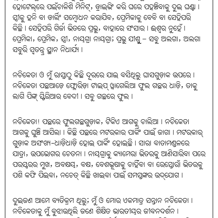
ହୋଟେଲ୍‌ରେ ପଇଁଚାଳିଶି ମିନିଟ୍‌, ଡ୍ରାଇଭିଂ କରି ଘରେ ପହଞ୍ଚିବାକୁ ଦୁଇ ଘଣ୍ଟା।
ସ୍ତ୍ରୀକୁ ହନି ବା ଡାର୍ଲିଂ ସମ୍ବୋଧନ କରାଯିବ, ପ୍ରେମିକାକୁ ବେବି ବା ସେହିପରି
କିଛି। ସେହିପରି ଗିର୍ଜା ଭିତରେ ପ୍ରଭୁ, ବାହାରେ ସଂସାର। ଈଶ୍ୱର ନୁହେଁ।
ପ୍ରେମିକା, ପ୍ରେମିକ, ସ୍ତ୍ରୀ, ନାୟଗ୍ରା ନାୟଗ୍ରା; ପ୍ରଭୁ ଯୀଶୁୁ – ସବୁ ଅଲଗା, ଅଲଗା
ସବୁରି ସ୍ୱତନ୍ତ୍ର୍ର ସ୍ଥାନ ନିଧାର୍ଯ୍ୟ।
ନଚିକେତା ଓ ମୁଁ ରାସ୍ତାଠୁ କିଛି ଦୂରରେ ଯାଇ ବସିଥିଲୁ ଘାସଗୁଡ଼ାକ ଉପରେ।
ନଚିକେତା ପଛଆଡ଼େ ଫ୍ଳୋରିଡ଼ା ଟାଇପ୍‌ ୱାଗେଲିଆ ଫୁଲ ଗଛର ଧାଡ଼ି, ତାକୁ
ଲାଗି ପିଙ୍କ୍‌ ସ୍ଫିରିଆର ବେଦୀ। ସବୁ ଗଛରେ ଫୁଲ।
ନଚିକେତା! ପଛରେ ଫୁଲଗଛଗୁଡ଼ାକ, ଟିକିଏ ଆଗକୁ ଚାଲିଆ। ନଚିକେତା
ଆଗକୁ ଘୁଞ୍ଚି ଆସିଲା। କିଛି ପଛରେ ମଟରକାର ପାର୍କିଂ ପାଇଁ ଜାଗା। ମଟରକାର୍‌
ଗୁଡ଼ାକ ଅସଂଖ୍ୟ-ଧାଡ଼ିଧାଡ଼ି ହୋଇ ପାର୍କିଂ ହୋଇଛି। ସାରା ବାତାମଣ୍ଡଳରେ
ଯାତ୍ରା, ଉପଭୋଗର ଚେତନା। ନାୟଗ୍ରାକୁ କ୍ୟାମେରା ଭିତରକୁ ଆଣିସାରିବା ପରେ
ପରସ୍ପରର ମୁଖ, ଅବକ୍ଷୟ, ବକ୍ଷ, ବେଶଭୂଷାକୁ ଚାହିଁବା ବା ରେସ୍ତୋରାଁ ଭିତରକୁ
ପଶି କଫି ପିଇବା, ନଚେତ୍‌ କିଛି ଖାଇବା ପାଇଁ ସମସ୍ତଙ୍କର ଉଦ୍‌ଯୋଗ।
ଦୁଇଜଣ ଆମେ ବ୍ୟତିକ୍ରମ ଥିଲୁ; ମୁଁ ଓ ମୋର ଏକମାତ୍ର ସନ୍ତାନ ନଚିକେତା।
ନଚିକେତାକୁ ମୁଁ ବୁଝାଉଥିଲି ଜଣେ ଶିକ୍ଷିତ ଭାରତୀୟର ଜୀବନଦର୍ଶନ।