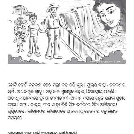
କୋଟି କୋଟି ଜଳକଣା ଶେତ ମଲ୍ଲୀ କଢ଼ ପରି ଶୁଭ୍ର। ଫୁଲର ବାସ୍ନା, ଜଳକଣାର
ସ୍ପର୍ଶ, ଅଧରାମୃତ ସ୍ବାଦୁ। ମହାକାଳ ଶ୍ୱାସରୁଦ୍ଧ ହୋଇ ଠିଆହୋଇ ଯାଇଛି।
ଅତ୍ୟଧିକ ଆନନ୍ଦରେ ପ୍ରମତ୍ତ ଦେବାଦେବୀ-ଆକାଶ ବକ୍ଷରେ ଶ୍ୱେତ ରଙ୍ଗର ଗୁଡ଼ାଏ
ମେଘ। ଗଙ୍ଗା, ନାୟଗ୍ରା ନୀଳ ଶାଢ଼ୀ ପିନ୍ଧି ଶିବ ଦର୍ଶନରେ ସିନା ଆସିଥିଲେ!
ସୃଷ୍ଟିବେଳେ, ଲୀଳାମୟର ଲୀଳାବେଳେ ଆନନ୍ଦମୟ ଚେତନାର ବଜ୍ରାଲିଙ୍ଗନ
ସମୟରେ-
ନୀଳଶାଢ଼ୀ ଅଙ୍ଗ ଛାଡ଼ି ଆକାଶରେ ବ୍ୟାପିଯାଇଛି,