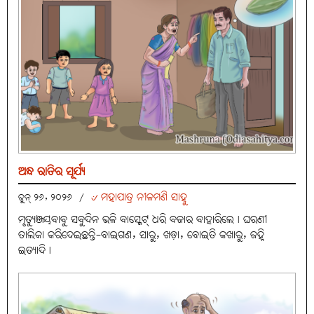
ଅନ୍ଧ ରାତିର ସୂର୍ଯ୍ୟ
୰ ମହାପାତ୍ର ନୀଳମଣି ସାହୁ
ଜୁନ୍ ୨୬, ୨୦୨୬
/
ମୃତ୍ୟୁଞ୍ଜୟବାବୁ ସବୁଦିନ ଭଳି ବାସ୍କେଟ୍ ଧରି ବଜାର ବାହାରିଲେ। ଘରଣୀ
ତାଲିକା କରିଦେଇଛନ୍ତି-ବାଇଗଣ, ସାରୁ, ଖଡ଼ା, ବୋଇତି କଖାରୁ, ଜହ୍ନି
ଇତ୍ୟାଦି।