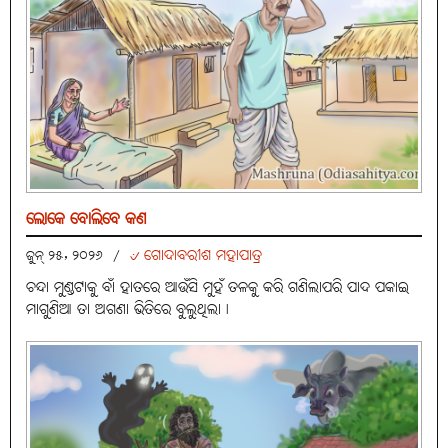
ଲୋକେ ବୋଲିବେ କଣ
୰ ଗୋଦାବରୀଶ ମହାପାତ୍ର
ଜୁନ୍ ୨୫, ୨୦୨୬
/
ଚନ୍ଦା ମୁଣ୍ଡଟାକୁ ବାଁ ହାତରେ ଆଉଁସି ମୁହଁ ତଳକୁ କରି ଗଣିଲାପରି ପାଦ ପକାଇ
ମାଗୁଣିଆ ତା ଅଗଣା ଭିତିରେ ବୁଲୁଥିଲା।