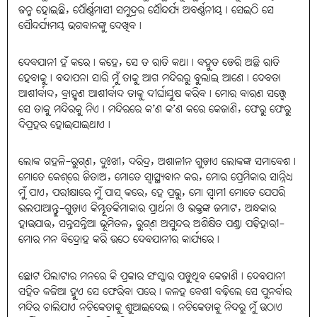
ଜନ୍ମ ହୋଇଛି, ପୌର୍ଣ୍ଣମାସୀ ସମୁଦ୍ରର ସୌନ୍ଦର୍ଯ୍ୟ ଅବର୍ଣ୍ଣନୀୟ। ସେଇଠି ସେ
ସୌନ୍ଦର୍ଯ୍ୟମୟ ଭଗବାନଙ୍କୁ ଦେଖିବ।
ଦେବଯାନୀ ହଁ କରେ। କହେ, ସେ ତ ରାତି କଥା। ବହୁତ ଡେରି ଅଛି ରାତି
ହେବାକୁ। ବନ୍ଦାପନା ସାରି ମୁଁ ତାକୁ ଆଗ ମନ୍ଦିରରୁ ବୁଲାଇ ଆଣେ। ଦେବତା
ଆଶୀର୍ବାଦ, ବ୍ରାହ୍ମଣ ଆଶୀର୍ବାଦ ତାକୁ ଦୀର୍ଘାୟୁଷ କରିବ। ମୋର ବାରଣ ସତ୍ତ୍ୱେ
ସେ ତାକୁ ମନ୍ଦିରକୁ ନିଏ। ମନ୍ଦିରରେ କ’ଣ କ’ଣ କରେ କେଜାଣି, ଫେରୁ ଫେରୁ
ଦିପ୍ରହର ହୋଇଯାଇଥାଏ।
ଲୋକ ଗହଳି-ରୁଗ୍‌ଣ, ଦୁଃଖୀ, ଦରିଦ୍ର, ଅଶାଳୀନ ଗୁଡ଼ାଏ ଲୋକଙ୍କ ସମାବେଶ।
ମୋତେ କେଶ୍‌ରେ ଜିତାଅ, ମୋତେ ସ୍ବାସ୍ଥ୍ୟବାନ କର, ମୋର ପ୍ରେମିକାର ସାନ୍ନିଧ୍ୟ
ମୁଁ ପାଏ, ପରୀକ୍ଷାରେ ମୁଁ ପାସ୍‌ କରେ, ହେ ପ୍ରଭୁ, ମୋ ସ୍ୱାମୀ ମୋତେ ଯେପରି
ଭଲପାଆନ୍ତୁ-ଗୁଡ଼ାଏ କିମ୍ଭୂତକିମାକାର ପ୍ରାର୍ଥନା ଓ ଭକ୍ତଙ୍କ ଜମାଟ, ଅନ୍ଧକାର
ହାଉଯାଉ, ସନ୍ତସନ୍ତିଆ ଭୂମିତଳ, ରୁଗ୍‌ଣ ଅସୁନ୍ଦର ଅଶିକ୍ଷିତ ପଣ୍ଡା ପଢ଼ିହାରୀ-
ମୋର ମନ ବିଦ୍ରୋହ କରି ଉଠେ ଦେବଯାନୀର କାର୍ଯ୍ୟରେ।
ଛୋଟ ପିଲାଟାର ମନରେ କି ପ୍ରକାର ସଂସ୍କାର ପଡୁଥିବ କେଜାଣି। ଦେବଯାନୀ
ସହିତ କଜିଆ ହୁଏ ସେ ଫେରିବା ପରେ। କଳହ ବେଶୀ ବଢ଼ିଲେ ସେ ପୁନର୍ବାର
ମନ୍ଦିର ଚାଲିଯାଏ ନଚିକେତାକୁ ଶୁଆଇଦେଇ। ନଚିକେତାକୁ ନିଦରୁ ମୁଁ ଉଠାଏ