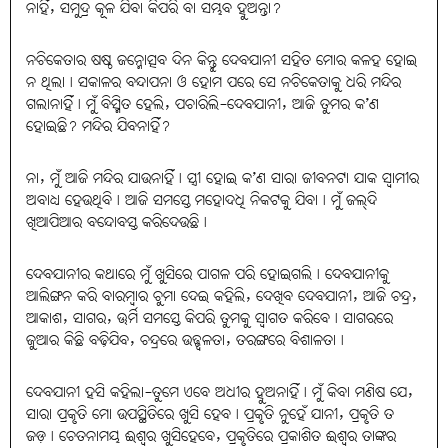
ନାହିଁ, ସମୁଦ୍ର କୂଳ ଯିବା କିପରି ବା ସମ୍ଭବ ହୁଅନ୍ତା?
ନଚିକେତାର ଷଷ୍ଠ ଜନ୍ମୋତ୍ସବ ଦିନ କିନ୍ତୁ ଦେବଯାନୀ ସହିତ ମୋର କଳହ ହୋଇ
ନ ଥିଲା। ସକାଳର ବନ୍ଦାପନା ଓ ହୋମ ପରେ ସେ ନଚିକେତାକୁ ଧରି ମନ୍ଦିର
ଗଲାନାହିଁ। ମୁଁ ବିସ୍ମିତ ହେଲି, ପଚାରିଲି-ଦେବଯାନୀ, ଆଜି ତୁମର କ’ଣ
ହୋଇଛି? ମନ୍ଦିର ଯିବନାହିଁ?
ନା, ମୁଁ ଆଜି ମନ୍ଦିର ଯାଉନାହିଁ। ସ୍ତ୍ରୀ ହୋଇ କ’ଣ ସାରା ଜୀବନଟା ଯାକ ସ୍ୱାମୀର
ଅବାଧ୍ୟ ହେଉଥିବି। ଆଜି ସମସ୍ତେ ମହୋଦଧି ନିକଟକୁ ଯିବା। ମୁଁ ଜଲ୍‌ଦି
ଖିଆପିଆର ବନ୍ଦୋବସ୍ତ କରିଦେଉଛି।
ଦେବଯାନୀର କଥାରେ ମୁଁ ଖୁସିରେ ପାଗଳ ପରି ହୋଇଗଲି। ଦେବଯାନୀକୁ
ଆଲିଙ୍ଗନ କରି ବାରମ୍ବାର ଚୁମା ଦେଇ କହିଲି, ଦେଖିବ ଦେବଯାନୀ, ଆଜି ଚନ୍ଦ୍ର,
ଆକାଶ, ସାଗର, ଊର୍ମି ସମସ୍ତେ କିପରି ତୁମକୁ ସ୍ୱାଗତ କରିବେ। ସାଗରରେ
ଜୁଆର କିଛି ବଢ଼ିଯିବ, ଚନ୍ଦ୍ରରେ ଉଜ୍ଜ୍ୱଳତା, ତରଙ୍ଗରେ ବିଶାଳତା।
ଦେବଯାନୀ ହସି କହିଲା-ତୁମେ ଏବେ ଅଧୀର ହୁଅନାହିଁ। ମୁଁ କିବା ମଣିଷ ଯେ,
ସାରା ପ୍ରକୃତି ମୋ ଉପସ୍ଥିତିରେ ଖୁସି ହେବ। ପ୍ରକୃତି ନୁହେଁ ଯାନୀ, ପ୍ରକୃତି ତ
ଜଡ଼। ଚେତନାମୟ ଈଶ୍ୱର ଖୁସିହେବେ, ପ୍ରକୃତିରେ ପ୍ରକାଶିତ ଈଶ୍ୱର ତାଙ୍କର