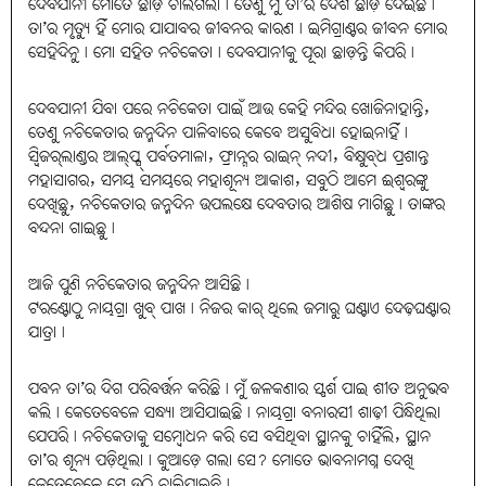
ଦେବଯାନୀ ମୋତେ ଛାଡ଼ି ଚାଲିଗଲା। ତେଣୁ ମୁଁ ତା’ର ଦେଶ ଛାଡ଼ି ଦେଇଛି।
ତା’ର ମୃତ୍ୟୁ ହିଁ ମୋର ଯାଯାବର ଜୀବନର କାରଣ। ଇମିଗ୍ରାଣ୍ଟର ଜୀବନ ମୋର
ସେହିଦିନୁ। ମୋ ସହିତ ନଚିକେତା। ଦେବଯାନୀକୁ ପୂରା ଛାଡ଼ନ୍ତି କିପରି।
ଦେବଯାନୀ ଯିବା ପରେ ନଚିକେତା ପାଇଁ ଆଉ କେହି ମନ୍ଦିର ଖୋଜିନାହାନ୍ତି,
ତେଣୁ ନଚିକେତାର ଜନ୍ମଦିନ ପାଳିବାରେ କେବେ ଅସୁବିଧା ହୋଇନାହିଁ।
ସ୍ବିଜର୍‌ଲାଣ୍ଡର ଆଲ୍‌ପ୍ସ୍‌ ପର୍ବତମାଳା, ଫ୍ରାନ୍ସର ରାଇନ୍‌ ନଦୀ, ବିକ୍ଷୁବ୍‌ଧ ପ୍ରଶାନ୍ତ
ମହାସାଗର, ସମୟ ସମୟରେ ମହାଶୂନ୍ୟ ଆକାଶ, ସବୁଠି ଆମେ ଈଶ୍ବରଙ୍କୁ
ଦେଖିଛୁ, ନଚିକେତାର ଜନ୍ମଦିନ ଉପଲକ୍ଷେ ଦେବତାର ଆଶିଷ ମାଗିଛୁ। ତାଙ୍କର
ବନ୍ଦନା ଗାଇଛୁ।
ଆଜି ପୁଣି ନଚିକେତାର ଜନ୍ମଦିନ ଆସିଛି।
ଟରଣ୍ଟୋଠୁ ନାୟଗ୍ରା ଖୁବ୍‌ ପାଖ। ନିଜର କାର୍‌ ଥିଲେ ଜମାରୁ ଘଣ୍ଟାଏ ଦେଢ଼ଘଣ୍ଟାର
ଯାତ୍ରା।
ପବନ ତା’ର ଦିଗ ପରିବର୍ତ୍ତନ କରିଛି। ମୁଁ ଜଳକଣାର ସ୍ପର୍ଶ ପାଇ ଶୀତ ଅନୁଭବ
କଲି। କେତେବେଳେ ସନ୍ଧ୍ୟା ଆସିଯାଇଛି। ନାୟଗ୍ରା ବନାରସୀ ଶାଢ଼ୀ ପିନ୍ଧିଥିଲା
ଯେପରି। ନଚିକେତାକୁ ସମ୍ବୋଧନ କରି ସେ ବସିଥିବା ସ୍ଥାନକୁ ଚାହିଁଲି, ସ୍ଥାନ
ତା’ର ଶୂନ୍ୟ ପଡ଼ିଥିଲା। କୁଆଡ଼େ ଗଲା ସେ? ମୋତେ ଭାବନାମଗ୍ନ ଦେଖି
କେତେବେଳେ ସେ ଉଠି ଚାଲିଯାଇଛି।