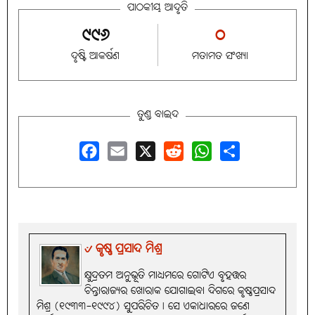
ପାଠକୀୟ ଆଦୃତି
୯୯୬
୦
ଦୃଷ୍ଟି ଆକର୍ଷଣ
ମତାମତ ସଂଖ୍ୟା
ତୁଣ୍ଡ ବାଇଦ
Facebook
Email
X
Reddit
WhatsApp
Share
୰ କୃଷ୍ଣ ପ୍ରସାଦ ମିଶ୍ର
କ୍ଷୁଦ୍ରତମ ଅନୁଭୂତି ମାଧ୍ୟମରେ ଗୋଟିଏ ବୃହତ୍ତର
ଚିନ୍ତାରାଜ୍ୟର ଖୋରାକ ଯୋଗାଇବା ଦିଗରେ କୃଷ୍ଣପ୍ରସାଦ
ମିଶ୍ର (୧୯୩୩-୧୯୯୪) ସୁପରିଚିତ। ସେ ଏକାଧାରରେ ଜଣେ