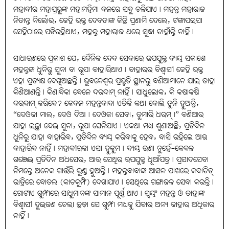
ମହାବୀର ମହାପ୍ରଭୁଙ୍କ ମହାମହିମା ବଳରେ ସବୁ ଚଳିଯାଏ। ମହନ୍ତ ମହାରାଜ
ନିତାନ୍ତ ନିର୍ଲୋଭ, କେହି ଭକ୍ତ ଦେବତାଙ୍କ କିଛି ପ୍ରଣାମି ଦେଲେ, ଟଙ୍କାପଇସା
ସେହିଠାରେ ପଡ଼ିରହିଥାଏ, ମହନ୍ତ ମହାରାଜ ଥରେ ସୁଦ୍ଧା ଚାହାଁନ୍ତି ନାହିଁ।
ସାଧାରଣରେ ପ୍ରକାଶ ଯେ, ଦୈନିକ ଦେବ ସେବାରେ ଉପଯୁକ୍ତ ବ୍ୟୟ ସକାଶେ
ମହନ୍ତଙ୍କ ଧୁନିରୁ ସୁନା ବା ରୂପା ବାହାରିଥାଏ। ବାହାରର ବିଶ୍ୱାସୀ କେହି ଭକ୍ତ
ଏହା ପ୍ରତ୍ୟକ୍ଷ ଦେଖିଅଛନ୍ତି। ଭୁବନେଶ୍ୱର ପ୍ରଭୃତି ସ୍ଥାନରୁ ବଣିଆମାନେ ଯାଇ ତାହା
କିଣିଆଣନ୍ତି। କିଣାବିକା ବେଳେ ଦରଦାମ୍‌ ନାହିଁ। ସାଧୁଲୋକ, କି କଷାକଷି
ଦରଦାମ୍‌ କରିବେ? କେବଳ ମହନ୍ତବାବା ଏତିକି କଥା ବୋଲି ତୁନି ହୁଅନ୍ତି,
“ଦେଓକା ମାଲ, ଦେଓ ଦିଆ। ଦେଓକା ସେବା, ତୁମାରି ଧରମ୍‌।” ବଣିଆର
ଯାହା ଇଚ୍ଛା ଦେଇ ସୁନା, ରୂପା ଘେନିଯାଏ। ଏକଥା ମଧ୍ୟ ଶୁଣାଅଛି, ପ୍ରତିଦିନ
ଧୁନିରୁ ଯାହା ବାହାରିବ, ପ୍ରତିଦିନ ବ୍ୟୟ କରିବାକୁ ହେବ, ବାସି ରହିଲେ ଆଉ
ବାହାରିବ ନାହିଁ। ମହାବୀରକା ଏସା ହୁକୁମ। ବ୍ୟୟ ଉଣା ନୁହେଁ-କେବଳ
ଗଞ୍ଜେଇ ପ୍ରତିଦିନ ଅଧସେର, ଆଉ ସେଥିର ଉପଯୁକ୍ତ ଧୂଆଁପତ୍ର। ପ୍ରସାଦସେବା
ନିମନ୍ତେ ଅନେକ ଗାଉଁଲି ରୁଣ୍ଡ ହୁଅନ୍ତି। ମହନ୍ତବାବାଙ୍କ ଆସନ ପାଖରେ କଦାଚିତ୍
ରାତ୍ରିରେ ବୋତଲ (କାଚକୁମ୍ଫି) ଦେଖାଯାଏ। ସେଥିରେ ଗଙ୍ଗାଜଳ ସେବା କରନ୍ତି।
ଗୋଟାଏ ଗୁମ୍ଫାରେ ସାଧୁମାନଙ୍କ ସାମାନ ପୂର୍ଣ୍ଣ ଥାଏ। ସ୍ବୟଂ ମହନ୍ତ ଓ ତାହାଙ୍କ
ବିଶ୍ୱାସୀ ଦୁଇଜଣ ଚେଲା ଛଡ଼ା ସେ ଗୁମ୍ଫା ମଧ୍ୟକୁ ଯିବାର ଅନ୍ୟ କାହାର ଅଧିକାର
ନାହିଁ।