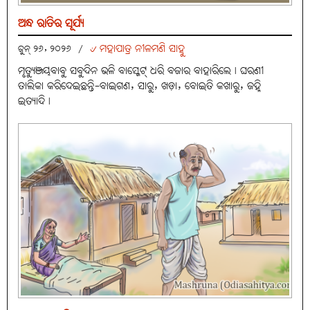
ଅନ୍ଧ ରାତିର ସୂର୍ଯ୍ୟ
୰ ମହାପାତ୍ର ନୀଳମଣି ସାହୁ
ଜୁନ୍ ୨୬, ୨୦୨୬
/
ମୃତ୍ୟୁଞ୍ଜୟବାବୁ ସବୁଦିନ ଭଳି ବାସ୍କେଟ୍ ଧରି ବଜାର ବାହାରିଲେ। ଘରଣୀ
ତାଲିକା କରିଦେଇଛନ୍ତି-ବାଇଗଣ, ସାରୁ, ଖଡ଼ା, ବୋଇତି କଖାରୁ, ଜହ୍ନି
ଇତ୍ୟାଦି।