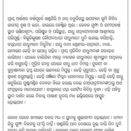
ପ୍ରାୟ ଅର୍ଦ୍ଧଶତ ବର୍ଷପୂର୍ବେ ଖଣ୍ଡଗିରି ଓ ତତ୍‌ ଚତୁର୍ଦ୍ଦିଗସ୍ଥ ଉପତ୍ୟକା ଭୂମି ବିବିଧ
ଜାତୀୟ ବୃକ୍ଷ ଓ ଲତା, ଜାଲରେ ବେଷ୍ଟିତ ଥିଲା। କେବଳ ଗୁମ୍ଫା ଓ ସମୀପବର୍ତ୍ତ
ସ୍ଥାନ ଉଦ୍ଭିଦଶୂନ୍ୟ, ପରିଷ୍କୃତ ଓ ପରିଚ୍ଛନ୍ନ, ସାଧୁ ସନ୍ନ୍ୟାସୀମାନଙ୍କ ଆଶ୍ରମରେ
ପରିପୂର୍ଣ୍ଣ। ବିଭୂତିଭୂଷଣ କୌପୀନଧାରୀ ସାଧୁମାନେ ଧୁନି ଲଗାଇ ବସିଥାନ୍ତି,
ବସ୍ତ୍ରଧାରୀ ସାଧୁମାନେ ନିର୍ଧୁନିକ। ସାଧୁ ନାନା ଶ୍ରେଣୀର-ସନ୍ନ୍ୟାସୀ, ନାଗା,
ରାମାଉତ କେହି ବା ଉପାଧି ରହିତ। ପ୍ରାୟ ପ୍ରତିଦିନ ସାଧୁମାନଙ୍କ ଗତାୟାତ
ଲାଗିଥାଏ। ଥୋକେ ଚାଲିଯିବା ମାତ୍ରେ ନବାଗତ ସାଧୁମାନେ ଶୂନ୍ୟସ୍ଥାନ ଅଧିକାର
କରି ବସୁଥାନ୍ତି। ମୁଦ୍ରିତ ନେତ୍ର ଥୋକେ ସାଧୁ ଧ୍ୟାନ ନିମଗ୍ନ। ତୁଳସୀ ବା
ରୁଦ୍ରାକ୍ଷମାଳା ହସ୍ତ ଥୋକେ ଭଜନରେ ନିଯୁକ୍ତ। କେହି ଗ୍ରନ୍ଥପାଠ, କେହି ବା ଗ୍ରନ୍ଥ
ଶ୍ରବଣ କରୁଅଛନ୍ତି। କେହି ଗଞ୍ଜିକା ଟିପ୍ପନ ସେବନରେ ନିଯୁକ୍ତ। କେହି କେହି ସାଧୁ
ଖଟୁଲିରେ ପୁଷ୍କମଣ୍ଡିତ ଦେବତା ବିଜେ କରାଇ ଦେଇ ତୀର୍ଥଯାତ୍ରୀମାନଙ୍କଠାରୁ ଅର୍ଥ
ସଂଗ୍ରହରେ ମନୋଯୋଗୀ। ବାସ୍ତବରେ ଏହା ଗୋଟିଏ ବିଚିତ୍ର ଦୃଶ୍ୟ। ଏହି ପବିତ୍ର
ସ୍ଥାନ ଦର୍ଶନ କଲେ ନିତାନ୍ତ ପାଷାଣ ହୃଦୟ ମଧ୍ୟ ଭକ୍ତିରସରେ ଆପ୍ଲୁତ
ହୋଇଯାଏ।
କେବେ କେବେ ଜମାଉତ ଦଳର ମଧ୍ୟ ଏ ସ୍ଥାନକୁ ଶୁଭାଗମନ ହୋଇଥାଏ। ଏମାନ
କିନ୍ତୁ ଗୁମ୍ଫା ନିକଟକୁ ଯା’ନ୍ତି ନାହିଁ। ଖଣ୍ଡଗିରି ପାଦ ଦେଶରେ ଦୁଇ ଚାରି ଦିନ ଧୁନି
ସ୍ଥାପନ କରି ଅନ୍ୟତ୍ର ଚାଲିଯାନ୍ତି। ଜମାଉତ ଦଳର ସନ୍ନ୍ୟାସୀ ସଂଖ୍ୟା ଚାଳିଶ