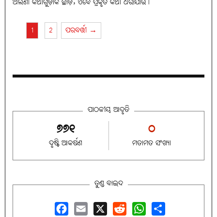
ଅଲଣା କଥାଗୁଡ଼ାକ ଛାଡ଼, ଏବେ ପ୍ରକୃତ କଥା ଧରାଯାଉ।
1
2
ପରବର୍ତ୍ତୀ →
ପାଠକୀୟ ଆଦୃତି
୭୭୧
୦
ଦୃଷ୍ଟି ଆକର୍ଷଣ
ମତାମତ ସଂଖ୍ୟା
ତୁଣ୍ଡ ବାଇଦ