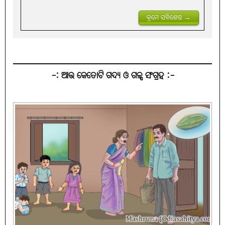
କ୍ରମେ ସବିଶେଷ →
-: ଆଉ କେତୋଟି ଗଦ୍ୟ ଓ ଗଳ୍ପ ସଂଗ୍ରହ :-