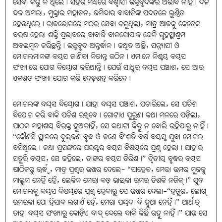
ସେବା କରୁ ନ ଥିଲେ। ସହର ମଧ୍ୟରେ ବିଶ୍ୱାସୀ ଭକ୍ତବୃନ୍ଦଙ୍କର ଅଭାବ ନାହିଁ। ଦଳ
ଦଳ ଅମଲା, ମୁକ୍ତାର ମହାଜନ, ଜମିଦାର ବାବାଜିଙ୍କ ପଦତଳେ ଲୁଣ୍ଠିତ
ହେଉଥିଲେ। ରାଜଭୋଗରେ ମଠର ସେବା ଚଳୁଥିଲା, ମାତ୍ର ଆଜକୁ କେତେକ
ବରଷ ହେଲା ଶକ୍ତି ପ୍ରଭାବରେ ବାବାଜି ବାଳଗୋପାଳ ଘେନି ଗୃହସ୍ଥାଶ୍ରମ
ଅବଲମ୍ବନ କରିଛନ୍ତି। ଭକ୍ତବୃନ୍ଦ ଅନ୍ତର୍ଦ୍ଧାନ। କଥିତ ଅଛି, ସନ୍ନ୍ୟାସୀ ଓ
ମୋଗଲମାନଙ୍କ ବୟସ ଜାଣିବା ନିତାନ୍ତ କଠିନ। ଏମାନେ ନିଶ୍ଚୟ ବୟସ
ସଂଖ୍ୟାରେ ଯୋଗ ବିୟୋଗ କରିଥାନ୍ତି। ଯେଉଁ ସାଧୁର ବୟସ ପଞ୍ଚାଶ, ସେ ଆଉ
ଏକଶତ ସଂଖ୍ୟା ଯୋଗ କରି ଦେଢ଼ଶହ କରିବେ।
ମୋଗଲଙ୍କ ବୟସ ବିୟୋଗ। ଯାହା ବୟସ ପଞ୍ଚାଶ, ପଚାରିଲେ, ସେ ପଚିଶ
ବିଯୋଗ କରି ବାକି ପଚିଶ ରଖିବେ। ଗୋଟାଏ ପୁରୁଣା କଥା ମନରେ ପଡ଼ିଲା,
ପାଠକ ମହାଶୟ ବିରକ୍ତ ହୁଅନାହିଁ, ସେ କଥାଟା କିନ୍ତୁ ନ ବୋଲି ରହିପାରୁ ନାହିଁ।
“କୌଣସି ସ୍ଥାନରେ ଦୁଇଜଣ ବୃଦ୍ଧ ଓ ଜଣେ ବିଂଶତି ବର୍ଷ ବୟସ୍କ ଯୁବା ମୋଗଲ
ବସିଥିଲେ। କଥା ପ୍ରସଙ୍ଗରେ ପରସ୍ପର ବୟସ ବିଷୟରେ ପ୍ରଶ୍ନ ହେଲା। ଯାହାର
ସତୁରି ବୟସ, ସେ କହିଲେ, ତାଙ୍କର ବୟସ ତିରିଶ।” ଦ୍ବିତୀୟ ବୃଦ୍ଧର ବୟସ
ଷାଠିକରୁ ଊର୍ଦ୍ଧ୍ବ, ମାତ୍ର ପ୍ରଶ୍ନର ଉତ୍ତର ଦେଲେ- “ସାହେବ, ମେରା ଉମର ମୁଜକୁ
ମାଲୁମ ନେହିଁ ହୈ, ଲେକିନ ମେରା ବଡ଼ ଭାଇକା ଉମର ତିଶକି ନଜିକ୍‌।” ଯୁବ
ମୋଗଲକୁ ବୟସ ବିଷୟରେ ପ୍ରଶ୍ନ ହେବାରୁ ସେ ଉତ୍ତର ଦେଲା-“ହଜୁର, ଲୋଗ୍‌
ଉମରକା ଯୋ ହିସାବ ଲଗାଏଁ ହେଁ, ମେରା ପୟଦା ବି ହୁଆ ନେହିଁ।” ଆର୍ଥାତ୍‌
ତାହା ବୟସ ସଂଖ୍ୟାରୁ କୋଡ଼ିଏ ବାଦ୍‌ ଦେଲେ ବାକି କିଛି ରହୁ ନାହିଁ।” ଯାଉ ସେ