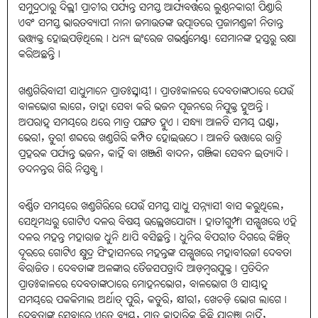
ସମୁଦ୍ରଠାରୁ ଦିଲ୍ଲୀ ପ୍ରାଚୀର ପର୍ଯ୍ୟନ୍ତ ସମସ୍ତ ଆର୍ଯ୍ୟବର୍ତ୍ତରେ ଲୁଣ୍ଠନକାରୀ ପିଣ୍ଡାରି
ଏବଂ ସମସ୍ତ ଭାରତବ୍ୟାପୀ ନାନା ଜମାଉତଙ୍କ ଉତ୍ପାତରେ ପ୍ରଜାମଣ୍ଡଳୀ ନିତାନ୍ତ
ଉତ୍ତ୍ୟକ୍ତ ହୋଇପଡ଼ିଥିଲେ। ଧନ୍ୟ ଇଂରେଜ ଗଭର୍ଣ୍ଣମେଣ୍ଟ! ସେମାନଙ୍କ ହସ୍ତରୁ ରକ୍ଷା
କରିଅଛନ୍ତି।
ଖଣ୍ଡଗିରିବାସୀ ସାଧୁମାନେ ପ୍ରାତଃସ୍ନାୟୀ। ପ୍ରାତଃକାଳରେ ଦେବତାଙ୍କଠାରେ ଯେଉଁ
ବାଳଭୋଗ ଲାଗେ, ତାହା ସେବା କରି ଭଜନ ପୂଜନରେ ନିଯୁକ୍ତ ହୁଅନ୍ତି।
ଅପରାହ୍ନ ସମୟରେ ଥରେ ମାତ୍ର ପଙ୍ଗତ ହୁଏ। ସନ୍ଧ୍ୟା ଆଳତି ସମୟ ଘଣ୍ଟା,
ଭେରୀ, ତୁରୀ ଶବ୍ଦରେ ଖଣ୍ଡଗିରି କମ୍ପିତ ହୋଇଉଠେ। ଆଳତି ଉତ୍ତାରେ ରାତ୍ରି
ପ୍ରହରକ ପର୍ଯ୍ୟନ୍ତ ଭଜନ, କାହିଁ ବା ଖଞ୍ଜଣି ବାଦନ, ଗଞ୍ଜିକା ସେବନ ଇତ୍ୟାଦି।
ତଦନନ୍ତର ଗିରି ନିସ୍ତବ୍ଧ।
ବର୍ଣ୍ଣିତ ସମୟରେ ଖଣ୍ଡଗିରିରେ ଯେଉଁ ସମସ୍ତ ସାଧୁ ସନ୍ନ୍ୟାସୀ ବାସ କରୁଥିଲେ,
ସେଥିମଧ୍ୟରୁ ଗୋଟିଏ ଦଳର ବିଷୟ ଉଲ୍ଲେଖଯୋଗ୍ୟ। ହାତୀଗୁମ୍ଫା ସମ୍ମୁଖରେ ଏହି
ଦଳର ମହନ୍ତ ମହାରାଜ ଧୁନି ଥାପି ବସିଛନ୍ତି। ଧୁନିର ବିପରୀତ ଦିଗରେ କିଞ୍ଚିତ୍‌
ଦୂରରେ ଗୋଟିଏ କ୍ଷୁଦ୍ର ସିଂହାସନରେ ମହନ୍ତଙ୍କ ସମ୍ମୁଖରେ ମହାବୀରଜୀ ଦେବତା
ବିରାଜିତ। ଦେବତାଙ୍କ ଅଳଙ୍କାର ତୈଜସପତ୍ରାଦି ଆଡ଼ମ୍ବରଯୁକ୍ତ। ପ୍ରତିଦିନ
ପ୍ରାତଃକାଳରେ ଦେବତାଙ୍କଠାରେ ମୋହନଭୋଗ, ବାଳଭୋଗ ଓ ସାୟାହ୍ନ
ସମୟରେ ପକକିମାଲ ଅର୍ଥାତ୍‌ ପୁରି, କତୁରି, କ୍ଷୀରୀ, ଖେଚଡ଼ି ଭୋଗ ଲାଗେ।
ଦେବତାଙ୍କ ସେବାରେ ଏତେ ବ୍ୟୟ, ମାତ୍ର କାହାରିକୁ କିଛି ଯାଚଞା ନାହିଁ,