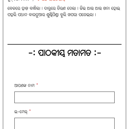
ବେକରେ ହାଡ଼ ବାନ୍ଧିଲା। ଦାନ୍ତରେ ତିରଣ ଦେଲା। ଜିଭ ଥାଉ ଥାଉ ଖନା ହୋଇ
ପହଲି ପଧାନ ବାରଦୁଆର ଶୁଣ୍ଢିପିଣ୍ଡା ବୁଲି ଖପରା ପତେଇଲା।
-: ପାଠକୀୟ ମତାମତ :-
ଆପଣଙ୍କ ନାମ
*
ଇ-ମେଲ୍
*