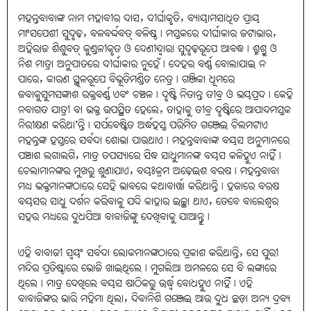
ମହନ୍ତବାବାଙ୍କ ନାମ ମହାବୀର ଦାସ, ଦୀର୍ଘାକୃତି, ବ୍ୟାୟାମସାଧିତ ପ୍ରାୟ
ମାଂସପେଶୀ ସୁଦୃଢ଼, ବଳବର୍ଦ୍ଦବତ୍‌ ବଳିଷ୍ଠ। ମସ୍ତକରେ ଦୀର୍ଘାକାର ଜଟାଭାର,
ଅହିରାଜ ଶିଶୁବତ୍‌ କୁଣ୍ଡଳୀକୃତ ଓ ଦେଣୀଦ୍ୱାରା ସୁଦୃଢ଼ରୂପେ ଆବଦ୍ଧ। ଶ୍ମଶ୍ରୁ ଓ
ନିଶ ମାତ୍ରା ଅନୁପାତରେ ଦୀର୍ଘାକାର ନୁହେଁ। ଦେହର ବର୍ଣ୍ଣ ବୋଲାଯାଇ ନ
ପାରେ, କାରଣ ସ୍ଥୂଳରୂପେ ବିଭୂତିମଣ୍ଡିତ ନେତ୍ର। ଗଞ୍ଜିକା ଧୂମରେ
ଜବାକୁସୁମସଙ୍କାଶ ରକ୍ତବର୍ଣ୍ଣ ଏବଂ ଚଞ୍ଚଳ। ଦୃଷ୍ଟି ନିତାନ୍ତ ତୀବ୍ର ଓ ଭୟପ୍ରଦ। କେହି
ନବାଗତ ଯାତ୍ରୀ ବା ଭକ୍ତ ଉପସ୍ଥିତ ହେଲେ, ତାହାକୁ ତୀବ୍ର ଦୃଷ୍ଟିରେ ଆପାଦମସ୍ତକ
ନିରୀକ୍ଷଣ କରିଥା’ନ୍ତି। ସର୍ପବେଷ୍ଟିତ ଅର୍ଦ୍ଧହସ୍ତ ପରିମିତ ଗଞ୍ଜେଇ ଚିଲମଟାଏ
ମହନ୍ତଙ୍କ ହସ୍ତରେ ସର୍ବଦା ଶୋଭା ପାଉଥାଏ। ମହନ୍ତବାବାଙ୍କ ବୟସ ଅନୁମାନରେ
ପଞ୍ଚାଶ ଲଗାଲଗି, ମାତ୍ର ତପସ୍ୟାରେ ସିଦ୍ଧ ସାଧୁମାନଙ୍କ ବୟସ କଳିହୁଏ ନାହିଁ।
ଚେଲାମାନଙ୍କର ମୁଖରୁ ଶୁଣାଯାଏ, ବୟଃକ୍ରମ ଅଢ଼େଇଶ ବରଷ। ମହନ୍ତବାବା
ମଧ୍ୟ ଭକ୍ତମାନଙ୍କଠାରେ ସେହି ଭାବରେ କଥାବାର୍ତ୍ତା କରିଥାନ୍ତି। ହଜାରେ ବରଷ
ବୟସର ସାଧୁ ଦର୍ଶନ କରିବାକୁ ଯଦି କାହାର ଇଚ୍ଛା ଥାଏ, ତେବେ ବାଲେଶ୍ୱର
ସହର ମଧ୍ୟରେ ଦୁଧପିଆ ବାବାଜିଙ୍କୁ ଦେଖିବାକୁ ଯାଆନ୍ତୁ।
ଏହି ବାବାଜୀ ସ୍ବୟଂ ସର୍ବଦା ଲୋକମାନଙ୍କଠାରେ ପ୍ରକାଶ କରିଥାନ୍ତି, ସେ ପୁରୀ
ମନ୍ଦିର ପ୍ରତିଷ୍ଠାରେ ଭୋଜି ଖାଇଥିଲେ। ମୁଗଲିଆ ଅମଳରେ ସେ ବି ଲଙ୍କାରେ
ଥିଲେ। ମାତ୍ର ଦେଖିଲେ ବୟସ ଷାଠିକରୁ ଊର୍ଦ୍ଧ୍ୱ ବୋଧହୁଏ ନାହିଁ। ଏହି
ବାବାଜିଙ୍କର ଭାରି ମହିମା ଥିଲା, ଦିବାନିଶି ଗଞ୍ଜେଇ ଆଉ ଦୁଧ ଛଡ଼ା ଅନ୍ୟ ଦ୍ରବ୍ୟ