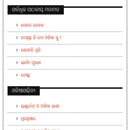
ସର୍ବାଧିକ ପାଠକୀୟ ମତାମତ
ଜଗତେ କେବଳ
ଦେଖିଛ କି ମୋ ଓଡ଼ିଶା କୁ?
ଶେଫାଳି ପ୍ରତି
ଭାର୍ଯ୍ୟା ପୂରାଣ
ଚେଷ୍ଟା
ଓଡିଆସାହିତ୍ୟ
ଇଣ୍ଟର୍ନେଟ୍ ଓ ଓଡ଼ିଆ ଭାଷା
ପ୍ରଶ୍ନୋତ୍ତର