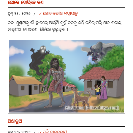
ଲୋକେ ବୋଲିବେ କଣ
୰ ଗୋଦାବରୀଶ ମହାପାତ୍ର
ଜୁନ୍ ୨୫, ୨୦୨୬
/
ଚନ୍ଦା ମୁଣ୍ଡଟାକୁ ବାଁ ହାତରେ ଆଉଁସି ମୁହଁ ତଳକୁ କରି ଗଣିଲାପରି ପାଦ ପକାଇ
ମାଗୁଣିଆ ତା ଅଗଣା ଭିତିରେ ବୁଲୁଥିଲା।
ଅନ୍ଧାରୁଆ
୰ ସଚ୍ଚି ରାଉତରାୟ
ଜୁନ୍ ୨୪, ୨୦୨୬
/