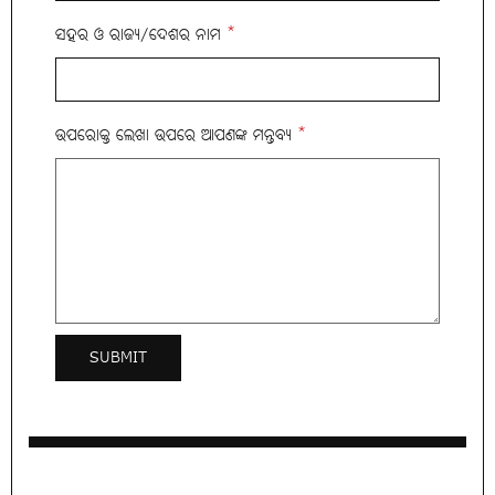
ସହର ଓ ରାଜ୍ୟ/ଦେଶର ନାମ
*
ଉପରୋକ୍ତ ଲେଖା ଉପରେ ଆପଣଙ୍କ ମନ୍ତବ୍ୟ
*