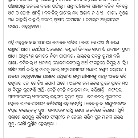
ପଞ୍ଚାଶଠାରୁ ହଜାରେ ବାରଶ ପର୍ଯ୍ୟନ୍ତ। ସନ୍ନ୍ୟାସୀମାନଙ୍କ ସାମାନ ବହିବା ନିମନ୍ତେ
ଓଟ ଓ ଘୋଡ଼ା ଥା’ନ୍ତି। କଦାଚିତ୍‌ ହାତୀର ମଧ୍ୟ ଅଭାବ ନ ଥାଏ। ଗାଭୀ, ବୃଷଭ
ମଧ୍ୟ କାହାରି କାହାରି ଦଳରେ ଥିବାର ଦେଖାଯାଏ। ଜମାଉତ ଅଧିକାରୀଙ୍କ
ଉପାଧି, ମହନ୍ତବାବା।
ଏହି ମହନ୍ତବାବାଙ୍କ ଆଜ୍ଞାରେ ଜମାଉତ ଚାଳିତ। ଜଣେ କୋଠିଆ ଓ ଜଣେ
ଭଣ୍ଡାରୀ ଥାଏ। କୋଠିଆ ଧନରକ୍ଷକ, ଭଣ୍ଡାରୀ ଜିମାରେ ଖାଦ୍ୟ ଓ ଅନ୍ୟାନ୍ୟ ଦ୍ରବ୍ୟ
ଥାଏ। ଅଧିକାଂଶ ଜମାଉତ ନିତ୍ୟ ଯାଯାବର, ଭାରତର ସର୍ବତ୍ର ଭ୍ରମଣ କରି
ରାଜା, ଜମିଦାର ଓ ଧନବନ୍ତ ଲୋକମାନଙ୍କଠାରୁ ଅର୍ଥ ସଂଗ୍ରହରେ ନିଯୁକ୍ତ ଥା’ନ୍ତି।
ସଞ୍ଚିତ ଅର୍ଥ ଚାରି ଛ’ମାସକୁ ଥରେ ସନ୍ନ୍ୟାସୀମାନଙ୍କ ମଧ୍ୟରେ ବଣ୍ଟନ କରାଯାଏ।
ଅବଶ୍ୟ ମହନ୍ତବାବାଙ୍କ ଭାଗରେ ଅଧିକାଂଶ ସନ୍ନ୍ୟାସୀମାନଙ୍କୁ ଏକତ୍ର ଆବଦ୍ଧ କରି
ରଖିବାର ଏହା ଗୋଟିଏ ଉପାୟ ଅଟେ। ଅନେକ ଜମାଉତର ସ୍ଥାନେ ସ୍ଥାନେ ମଠ
ଓ ବିପୁଳ ଭୂସମ୍ପତ୍ତି ଅଛି, କେହି କେହି ମହାଜନୀ ମଧ୍ୟ କରିଥାନ୍ତି। ମଫସଲ
ଗ୍ରାମମାନଙ୍କରେ ଏମାନଙ୍କର ଭୟଙ୍କର ଜୁଲମ ଥିଲା। ଜମାଉତର ଶୁଭାଗମନ
ହେଲେ ଗ୍ରାମବାସୀମାନେ ବ୍ୟତିବ୍ୟସ୍ତ ହୋଇପଡ଼ନ୍ତି। ଭେଦାଦ୍ୱାରା ସାଧୁମାନଙ୍କର
ଟହଲ ଚଳାଇବାକୁ ହୁଏ। ଜମାଉତଙ୍କ ସାଧୁ ସେବା ରାଜବିଜେ ବିଶେଷ। ଧୁନି
ସକାଶେ ଉପଯୁକ୍ତ ଗଡ଼ିକାଠ ସଂଗୃହୀତ ନ ହେଲେ ଗରିବ ପ୍ରଜାମାନଙ୍କ ଘରର
ଖୁମ୍ବ, ଶେଣି ଲୁଣ୍ଠିତ ହେଉଥିଲା।