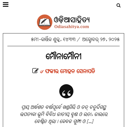
୫ମୀ-କାର୍ତ୍ତିକ ଶୁକ୍ଳ, ୧୪୩୩
/
ଅକ୍ଟୋବର୍ ୨୭, ୨୦୨୫
ମୌନାମୌନୀ
୰ ଫକୀର ମୋହନ ସେନାପତି
ପ୍ରାୟ ଅର୍ଦ୍ଧଶତ ବର୍ଷପୂର୍ବେ ଖଣ୍ଡଗିରି ଓ ତତ୍‌ ଚତୁର୍ଦ୍ଦିଗସ୍ଥ
ଉପତ୍ୟକା ଭୂମି ବିବିଧ ଜାତୀୟ ବୃକ୍ଷ ଓ ଲତା, ଜାଲରେ
ବେଷ୍ଟିତ ଥିଲା। କେବଳ ଗୁମ୍ଫା ଓ […]