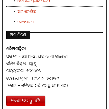
ଅତୀତରେ ପ୍ରକାଶିତ ଲେଖା
ଆମ ସମ୍ପର୍କରେ
ଘୋଷଣାନାମା
ଆମ ଠିକଣା
ଓଡ଼ିଆସାହିତ୍ୟ
ଘର ନଂ.- S3H1-2, ଆର୍-ଡି-ଏ କଲୋନୀ
କଳିଙ୍ଗ ବିହାର, ଛେଣ୍ଡ୍
ରାଉରକେଲା-୭୬୯୦୧୫
ଟେଲିଫୋନ୍ ନଂ : ୮୭୬୩୨-୫୪୫୫୭
(ସୋମ - ଶନିବାର : ଦି ୧୦ ରୁ ସଂ ୬:୩୦)
ଲେଖା ପଠାନ୍ତୁ