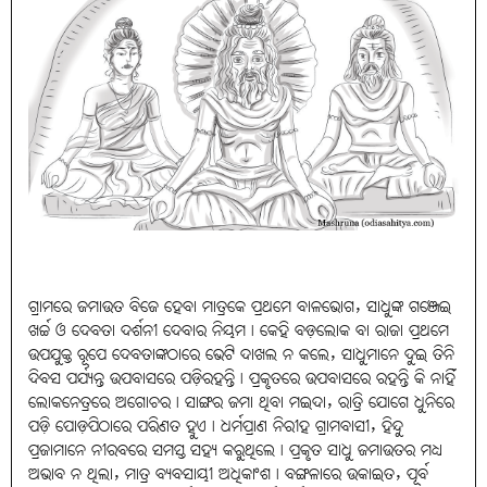
ଗ୍ରାମରେ ଜମାଉତ ବିଜେ ହେବା ମାତ୍ରକେ ପ୍ରଥମେ ବାଳଭୋଗ, ସାଧୁଙ୍କ ଗଞ୍ଜେଇ
ଖର୍ଚ୍ଚ ଓ ଦେବତା ଦର୍ଶନୀ ଦେବାର ନିୟମ। କେହି ବଡ଼ଲୋକ ବା ରାଜା ପ୍ରଥମେ
ଉପଯୁକ୍ତ ରୂପେ ଦେବତାଙ୍କଠାରେ ଭେଟି ଦାଖଲ ନ କଲେ, ସାଧୁମାନେ ଦୁଇ ତିନି
ଦିବସ ପର୍ଯ୍ୟନ୍ତ ଉପବାସରେ ପଡ଼ିରହନ୍ତି। ପ୍ରକୃତରେ ଉପବାସରେ ରହନ୍ତି କି ନାହିଁ
ଲୋକନେତ୍ରରେ ଅଗୋଚର। ସାଙ୍ଗର ଜମା ଥିବା ମଇଦା, ରାତ୍ରି ଯୋଗେ ଧୁନିରେ
ପଡ଼ି ପୋଡ଼ପିଠାରେ ପରିଣତ ହୁଏ। ଧର୍ମପ୍ରାଣ ନିରୀହ ଗ୍ରାମବାସୀ, ହିନ୍ଦୁ
ପ୍ରଜାମାନେ ନୀରବରେ ସମସ୍ତ ସହ୍ୟ କରୁଥିଲେ। ପ୍ରକୃତ ସାଧୁ ଜମାଉତର ମଧ୍ୟ
ଅଭାବ ନ ଥିଲା, ମାତ୍ର ବ୍ୟବସାୟୀ ଅଧିକାଂଶ। ବଙ୍ଗଳାରେ ଉକାଇତ, ପୂର୍ବ