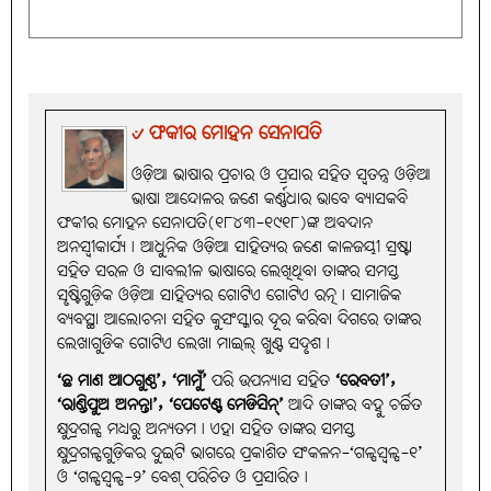
Facebook
Email
X
Reddit
WhatsApp
Share
୰ ଫକୀର ମୋହନ ସେନାପତି
ଓଡ଼ିଆ ଭାଷାର ପ୍ରଚାର ଓ ପ୍ରସାର ସହିତ ସ୍ବତନ୍ତ୍ର ଓଡ଼ିଆ
ଭାଷା ଆନ୍ଦୋଳର ଜଣେ କର୍ଣ୍ଣଧାର ଭାବେ ବ୍ୟାସକବି
ଫକୀର ମୋହନ ସେନାପତି(୧୮୪୩-୧୯୧୮)ଙ୍କ ଅବଦାନ
ଅନସ୍ବୀକାର୍ଯ୍ୟ। ଆଧୁନିକ ଓଡ଼ିଆ ସାହିତ୍ୟର ଜଣେ କାଳଜୟୀ ସ୍ରଷ୍ଟା
ସହିତ ସରଳ ଓ ସାବଲୀଳ ଭାଷାରେ ଲେଖିଥିବା ତାଙ୍କର ସମସ୍ତ
ସୃଷ୍ଟିଗୁଡ଼ିକ ଓଡ଼ିଆ ସାହିତ୍ୟର ଗୋଟିଏ ଗୋଟିଏ ରତ୍ନ। ସାମାଜିକ
ବ୍ୟବସ୍ଥା ଆଲୋଚନା ସହିତ କୁସଂସ୍କାର ଦୂର କରିବା ଦିଗରେ ତାଙ୍କର
ଲେଖାଗୁଡିକ ଗୋଟିଏ ଲେଖା ମାଇଲ୍‌ ଖୁଣ୍ଟ ସଦୃଶ।
‘ଛ ମାଣ ଆଠଗୁଣ୍ଠ’, ‘ମାମୁଁ’
ପରି ଉପନ୍ୟାସ ସହିତ
‘ରେବତୀ’,
‘ରାଣ୍ଡିପୁଅ ଅନନ୍ତା’, ‘ପେଟେଣ୍ଟ ମେଡିସିନ୍‌’
ଆଦି ତାଙ୍କର ବହୁ ଚର୍ଚ୍ଚିତ
କ୍ଷୁଦ୍ରଗଳ୍ପ ମଧ୍ୟରୁ ଅନ୍ୟତମ। ଏହା ସହିତ ତାଙ୍କର ସମସ୍ତ
କ୍ଷୁଦ୍ରଗଳ୍ପଗୁଡ଼ିକର ଦୁଇଟି ଭାଗରେ ପ୍ରକାଶିତ ସଂକଳନ-‘ଗଳ୍ପସ୍ୱଳ୍ପ-୧’
ଓ ‘ଗଳ୍ପସ୍ୱଳ୍ପ-୨’ ବେଶ୍‌ ପରିଚିତ ଓ ପ୍ରସାରିତ।