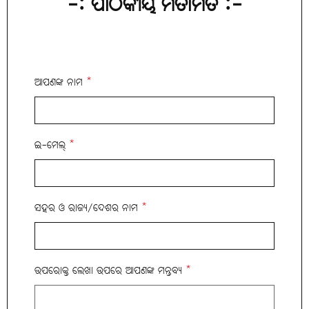
-: ପାଠକୀୟ ମତାମତ :-
ଆପଣଙ୍କ ନାମ
*
ଇ-ମେଲ୍
*
ସହର ଓ ରାଜ୍ୟ/ଦେଶର ନାମ
*
ଉପରୋକ୍ତ ଲେଖା ଉପରେ ଆପଣଙ୍କ ମନ୍ତବ୍ୟ
*