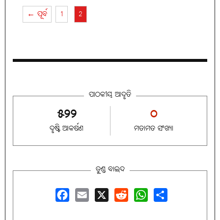
← ପୂର୍ବ
1
2
ପାଠକୀୟ ଆଦୃତି
୫୨୨
୦
ଦୃଷ୍ଟି ଆକର୍ଷଣ
ମତାମତ ସଂଖ୍ୟା
ତୁଣ୍ଡ ବାଇଦ
Facebook
Email
X
Reddit
WhatsApp
Share