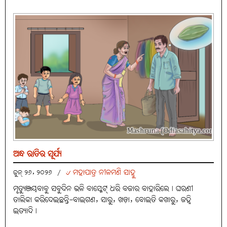
ଅନ୍ଧ ରାତିର ସୂର୍ଯ୍ୟ
୰ ମହାପାତ୍ର ନୀଳମଣି ସାହୁ
ଜୁନ୍ ୨୬, ୨୦୨୬
/
ମୃତ୍ୟୁଞ୍ଜୟବାବୁ ସବୁଦିନ ଭଳି ବାସ୍କେଟ୍ ଧରି ବଜାର ବାହାରିଲେ। ଘରଣୀ
ତାଲିକା କରିଦେଇଛନ୍ତି-ବାଇଗଣ, ସାରୁ, ଖଡ଼ା, ବୋଇତି କଖାରୁ, ଜହ୍ନି
ଇତ୍ୟାଦି।