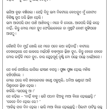
ଭଗିଆ ବୁଢ଼ା ବଞ୍ଚିଗଲା। ସେହି ଦିନୁ ଉମା ନିକଟରେ ବୋଧହୁଏ ମୁଁ ଗୋଟାଏ
ବିଶିଷ୍ଟ ରୂପ ଧରି ଛିଡ଼ା ହେଲି।
ଉମା ଆଗପରି ଯାଏ ପାଣି ଆଣିବାକୁ। ମତେ ବି ଦେଖେ, ଆଗପରି କିଛି କହେ
ନାହିଁ, କିନ୍ତୁ ମୋର ମନେ ହୁଏ ଫେରିଲାବେଳେ ତା ମୁଣ୍ଡଟି ବେଶୀ ଝୁଙ୍କିପଡ଼େ
ଆଗଠୁ।
କୌଣସି ଦିନ ମୁହଁ ଖୋଲି ସେ ମତେ ପଦେ କଥା କହିନାହିଁ। ବାଟରେ
ଦେଖାହେଲେ ସେ ଲାଜରେ ନଇଁପଡ଼ି ବାଡ଼ମୂଳେ ଛିଡ଼ା ହୁଏ, କିନ୍ତୁ ବେଳେ ବେଳେ
ମୋର କାହିଁକି ମନେ ହୁଏ, ତାର ସ୍ନେହପୂର୍ଣ୍ନ ଦୃଷ୍ଟି ମୋ ପଛେ ପଛେ ଧାଇଁଆସେ।
ସେ ବର୍ଷ ଗାଆଁରେ ଲାଗିଲା ଭୀଷଣ ବସନ୍ତ। ପୁଞ୍ଜା ପୁଞ୍ଜା ହୋଇ ମଣିଷ
ଝଡ଼ିପଡ଼ିଲେ ।
ମେଲା ଘରେ ବସି ଖବରକାଗଜ ଖଣ୍ଡେ ପଢ଼ୁଥିଲି, ଧନିଆ ଭଣ୍ଡାରୀ ଆସି
ପିଣ୍ଡାତଳେ ଛିଡ଼ା ହେଲା।
ଡାକିଲି-‘ଉପରକୁ ଆ।’
ସେ କହିଲା – ‘ନାହିଁ ବାବୁ। ଭଗି ପଧାନ ଝିଅକୁ ମାଆ ବିଜେ ହୋଇଛନ୍ତି।’
‘କେତେ ଦିନ ହେଲା ରେ? ’
‘ଆଜିକୁ ସାତ ଦିନ ହେଲା। ଭାରି ମାଆ ବିଜେ ହୋଇଛନ୍ତି। ପିଲାଟା ପାଟିରୁ ରକ୍ତ