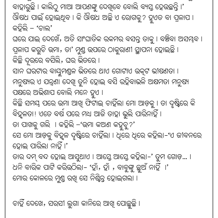
ବାହାରୁଛି। କାଲିଠୁ ମାଆ ଆପଣଙ୍କୁ ଦେଖିବେ ବୋଲି ବ୍ୟସ୍ତ ହେଉଛନ୍ତି।’
ଔଷଧ ପାଇଁ ହୋଇଥିବ। କି ଔଷଧ ଅଛି ଏ ରୋଗକୁ? ହୁଏତ ବା ପ୍ରଳାପ।
କହିଲି – ‘ଚାଲ’
ଘରେ ଯାଇ ଦେଖେଁ, ଅତି ସାଂଘାତିକ ରକମର ବସନ୍ତ ତାକୁ। ବଞ୍ଚିବା ଅସମ୍ଭବ।
ପ୍ରଳାପ କରୁଚି ଉମା, ତା’ ମୁଣ୍ଡ ଉପରେ ଠାକୁରାଣୀ ସ୍ଥାପନା ହୋଇଛି।
କିଛି ଦୂରରେ ବସିଲି, ଘର ଭିତରେ।
ସାନ ଘରଟାର ବାୟୁମଣ୍ଡଳ ଭିତରେ ଥାଏ ଗୋଟାଏ ଉତ୍କଟ ଭୀଷଣତା।
ମନୁଷ୍ୟର ଏ ଯନ୍ତ୍ରଣା ଦେଖି ତୁନି ହୋଇ ବସି ରହିବାଭଳି ଅକ୍ଷମତା ମନୁଷ୍ୟ
ପକ୍ଷରେ ଅଭିଶାପ ବୋଲି ମନେ ହୁଏ।
କିଛି ସମୟ ପରେ ଉମା ଆଖି ଫିଟାଇ ଚାହିଁଲା ମୋ ଆଡ଼କୁ। ତା ଦୃଷ୍ଟିରେ କି
ବିହ୍ୱଳତା! ଏତେ ବର୍ଷ ପରେ ମଧ୍ୟ ଆଜି ତାହା ଭୁଲି ପାରିନାହିଁ।
ତା ପାଖକୁ ଗଲି । କହିଲି –‘ଉମା କଅଣ କହୁଚୁ?’
ସେ ମୋ ଆଡ଼କୁ ବିହ୍ୱଳ ଦୃଷ୍ଟିରେ ଚାହିଁଲା। ଧିରେ ଧିରେ କହିଲା-‘ଏ ଜୀବନରେ
ହୋଇ ପାରିଲା ନାହିଁ।’
ତାର ଦମ୍‌ ବନ୍ଦ ହୋଇ ଆସୁଥାଏ। ଆସ୍ତେ ଆସ୍ତେ କହିଲା-’ ତୁମ ଗୋଡ଼…।
ଧନି ବାରିକ ପାଟି କରିଉଠିଲା- ‘ହାଁ, ହାଁ , ବାବୁଙ୍କୁ ଛୁଅଁ ନାହିଁ ।’
ମୋର କୋଳରେ ମୁଣ୍ଡ ରଖି ସେ ନିଶ୍ଚିନ୍ତ ହୋଇଗଲା।
ଚାହିଁ ଦେଖେ, ସରସୀ ଲୁଗା କାନିରେ ଆଖି ପୋଛୁଛି।