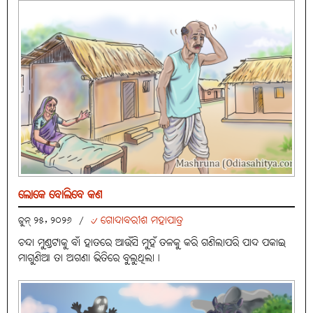
ଲୋକେ ବୋଲିବେ କଣ
୰ ଗୋଦାବରୀଶ ମହାପାତ୍ର
ଜୁନ୍ ୨୫, ୨୦୨୬
/
ଚନ୍ଦା ମୁଣ୍ଡଟାକୁ ବାଁ ହାତରେ ଆଉଁସି ମୁହଁ ତଳକୁ କରି ଗଣିଲାପରି ପାଦ ପକାଇ
ମାଗୁଣିଆ ତା ଅଗଣା ଭିତିରେ ବୁଲୁଥିଲା।