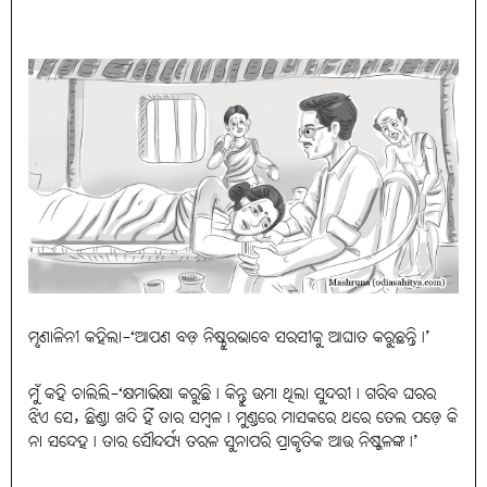
ମୃଣାଳିନୀ କହିଲା-‘ଆପଣ ବଡ଼ ନିଷ୍ଠୁରଭାବେ ସରସୀକୁ ଆଘାତ କରୁଛନ୍ତି।’
ମୁଁ କହି ଚାଲିଲି-‘କ୍ଷମାଭିକ୍ଷା କରୁଛି। କିନ୍ତୁ ଉମା ଥିଲା ସୁନ୍ଦରୀ। ଗରିବ ଘରର
ଝିଏ ସେ, ଛିଣ୍ଡା ଖଦି ହିଁ ତାର ସମ୍ବଳ। ମୁଣ୍ଡରେ ମାସକରେ ଥରେ ତେଲ ପଡ଼େ କି
ନା ସନ୍ଦେହ। ତାର ସୌନ୍ଦର୍ଯ୍ୟ ତରଳ ସୁନାପରି ପ୍ରାକୃତିକ ଆଉ ନିଷ୍କଳଙ୍କ।’