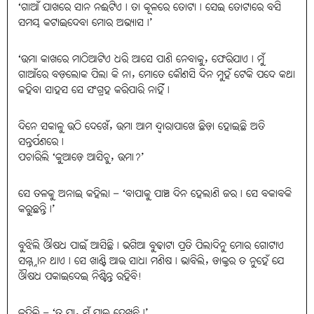
‘ଗାଆଁ ପାଖରେ ସାନ ନଈଟିଏ। ତା କୂଳରେ ତୋଟା। ସେଇ ତୋଟାରେ ବସି
ସମୟ କଟାଇଦେବା ମୋର ଅଭ୍ୟାସ।’
‘ଉମା କାଖରେ ମାଠିଆଟିଏ ଧରି ଆସେ ପାଣି ନେବାକୁ, ଫେରିଯାଏ। ମୁଁ
ଗାଆଁରେ ବଡ଼ଲୋକ ପିଲା କି ନା, ମୋତେ କୌଣସି ଦିନ ମୁହଁ ଟେକି ପଦେ କଥା
କହିବା ସାହସ ସେ ସଂଗ୍ରହ କରିପାରି ନାହିଁ।
ଦିନେ ସକାଳୁ ଉଠି ଦେଖେଁ, ଉମା ଆମ ଦ୍ୱାରାପାଖେ ଛିଡ଼ା ହୋଇଛି ଅତି
ସନ୍ତର୍ପଣରେ।
ପଚାରିଲି ‘କୁଆଡ଼େ ଆସିଚୁ, ଉମା?’
ସେ ତଳକୁ ଅନାଇ କହିଲା – ‘ବାପାକୁ ପାଞ୍ଚ ଦିନ ହେଲାଣି ଜର। ସେ ବକାବକି
କରୁଛନ୍ତି।’
ବୁଝିଲି ଔଷଧ ପାଇଁ ଆସିଛି। ଭଗିଆ ବୁଢାଟା ପ୍ରତି ପିଲାଦିନୁ ମୋର ଗୋଟାଏ
ସମ୍ମ୍ନାନ ଥାଏ। ସେ ଖାଣ୍ଟି ଆଉ ସାଧା ମଣିଷ। ଭାବିଲି, ଡାକ୍ତର ତ ନୁହେଁ ଯେ
ଔଷଧ ପକାଇଦେଇ ନିଶ୍ଚିନ୍ତ ରହିବି!
କହିଲି – ‘ତୁ ଯା, ମୁଁ ଯାଇ ଦେଖିବି।’