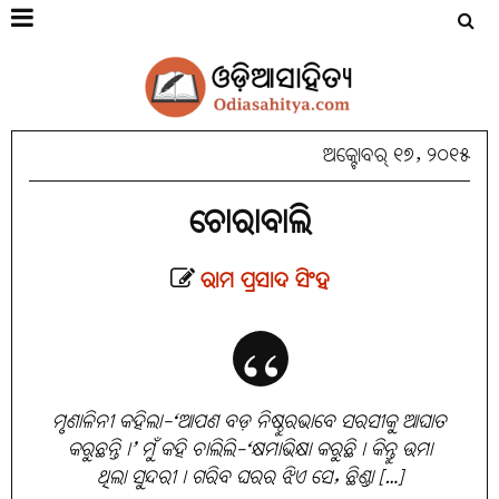
ଅକ୍ଟୋବର୍ ୧୭, ୨୦୧୫
ଚୋରାବାଲି
ରାମ ପ୍ରସାଦ ସିଂହ
ମୃଣାଳିନୀ କହିଲା-‘ଆପଣ ବଡ଼ ନିଷ୍ଠୁରଭାବେ ସରସୀକୁ ଆଘାତ
କରୁଛନ୍ତି।’ ମୁଁ କହି ଚାଲିଲି-‘କ୍ଷମାଭିକ୍ଷା କରୁଛି। କିନ୍ତୁ ଉମା
ଥିଲା ସୁନ୍ଦରୀ। ଗରିବ ଘରର ଝିଏ ସେ, ଛିଣ୍ଡା […]