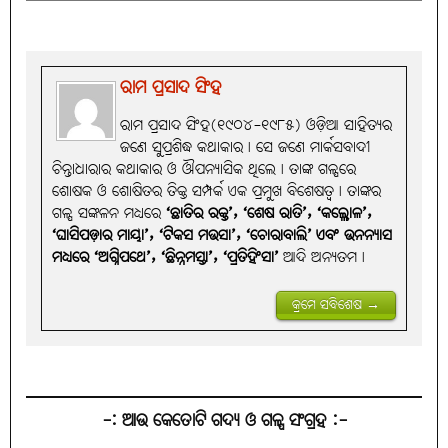
ରାମ ପ୍ରସାଦ ସିଂହ
ରାମ ପ୍ରସାଦ ସିଂହ(୧୯୦୪-୧୯୮୫) ଓଡ଼ିଆ ସାହିତ୍ୟର
ଜଣେ ସୁପ୍ରଶିଦ୍ଧ କଥାକାର। ସେ ଜଣେ ମାର୍କସବାଦୀ
ଚିନ୍ତାଧାରାର କଥାକାର ଓ ଔପନ୍ୟାସିକ ଥିଲେ। ତାଙ୍କ ଗଳ୍ପରେ
ଶୋଷକ ଓ ଶୋଷିତର ତିକ୍ତ ସମ୍ପର୍କ ଏକ ପ୍ରମୁଖ ବିଶେଷତ୍ୱ। ତାଙ୍କର
ଗଳ୍ପ ସଙ୍କଳନ ମଧ୍ୟରେ
‘ଛାତିର ରକ୍ତ’, ‘ଶେଷ ରାତି’, ‘କଲ୍ଲୋଳ’,
‘ଘାସିପଡ଼ାର ମାୟା’, ‘ଟିକସ ମଉସା’, ‘ଚୋରାବାଲି’ ଏବଂ ଉନନ୍ୟାସ
ମଧ୍ୟରେ ‘ଅଗ୍ନିପଥେ’, ‘ଛିନ୍ନମସ୍ତା’, ‘ପ୍ରତିହିଂସା’
ଆଦି ଅନ୍ୟତମ।
କ୍ରମେ ସବିଶେଷ →
-: ଆଉ କେତୋଟି ଗଦ୍ୟ ଓ ଗଳ୍ପ ସଂଗ୍ରହ :-