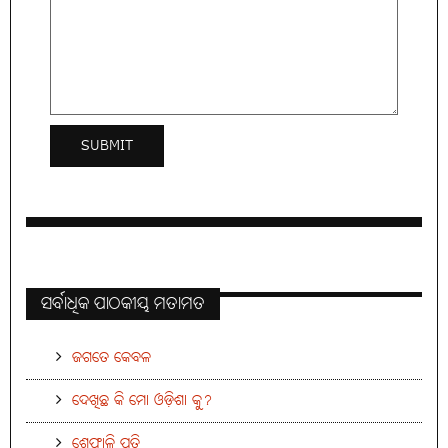
ସର୍ବାଧିକ ପାଠକୀୟ ମତାମତ
ଜଗତେ କେବଳ
ଦେଖିଛ କି ମୋ ଓଡ଼ିଶା କୁ?
ଶେଫାଳି ପ୍ରତି