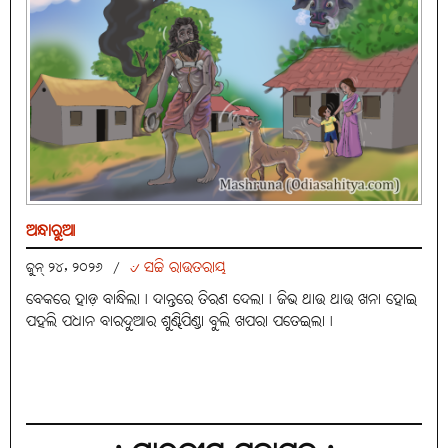
ଅନ୍ଧାରୁଆ
୰ ସଚ୍ଚି ରାଉତରାୟ
ଜୁନ୍ ୨୪, ୨୦୨୬
/
ବେକରେ ହାଡ଼ ବାନ୍ଧିଲା। ଦାନ୍ତରେ ତିରଣ ଦେଲା। ଜିଭ ଥାଉ ଥାଉ ଖନା ହୋଇ
ପହଲି ପଧାନ ବାରଦୁଆର ଶୁଣ୍ଢିପିଣ୍ଡା ବୁଲି ଖପରା ପତେଇଲା।