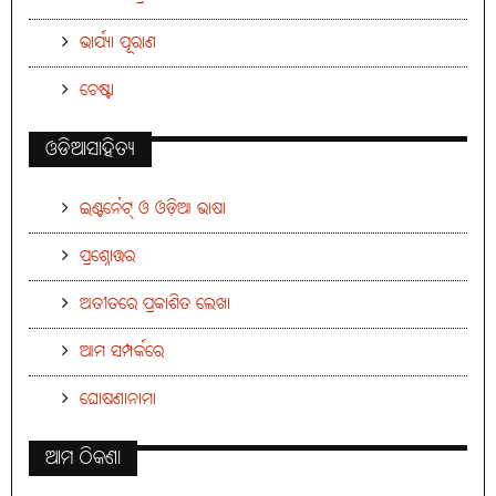
ଭାର୍ଯ୍ୟା ପୂରାଣ
ଚେଷ୍ଟା
ଓଡିଆସାହିତ୍ୟ
ଇଣ୍ଟର୍ନେଟ୍ ଓ ଓଡ଼ିଆ ଭାଷା
ପ୍ରଶ୍ନୋତ୍ତର
ଅତୀତରେ ପ୍ରକାଶିତ ଲେଖା
ଆମ ସମ୍ପର୍କରେ
ଘୋଷଣାନାମା
ଆମ ଠିକଣା