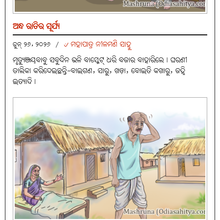
ଅନ୍ଧ ରାତିର ସୂର୍ଯ୍ୟ
୰ ମହାପାତ୍ର ନୀଳମଣି ସାହୁ
ଜୁନ୍ ୨୬, ୨୦୨୬
/
ମୃତ୍ୟୁଞ୍ଜୟବାବୁ ସବୁଦିନ ଭଳି ବାସ୍କେଟ୍ ଧରି ବଜାର ବାହାରିଲେ। ଘରଣୀ
ତାଲିକା କରିଦେଇଛନ୍ତି-ବାଇଗଣ, ସାରୁ, ଖଡ଼ା, ବୋଇତି କଖାରୁ, ଜହ୍ନି
ଇତ୍ୟାଦି।