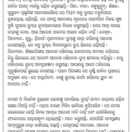
ସର୍ବଦା ଅସତ୍ ମାର୍ଗରୁ ରହିତ କରୁଅଛନ୍ତି। ପିତା, ମାତା, ବନ୍ଧୁକୁଟୁମ୍ବ, ଶିକ୍ଷକ,
ଗୁରୁଜନ ପ୍ରଭୃତିଙ୍କ ଆଦେଶରାଶିରେ ଯେ ନିୟମ ସବୁ ତୁମ୍ଭର ଚତୁର୍ଦ୍ଦିଗରେ
ବୁଣାହୋଇ ରହିଅଛି, ସେ ସମସ୍ତ ଆଦେଶର ମୂଳାଧାର ପରମପିତା ନିଜର ଶୁଦ୍ଧ
ବୁଦ୍ଧି ରୂପରେ ତୁମ୍ଭର ହୃଦୟକନ୍ଦରରେ ବିରାଜ କରୁଅଛନ୍ତି। ଥରେ ଆଖି ପକାଇ
ତାହାଙ୍କୁ ଦେଖ, ଆଉ ଆଦେଶ ପାଳନର ଅଭାବ ରହିବ ନାହିଁ। ଦେଖିବ,
ପିତାମାତା, ଗୁରୁ, ହିତାର୍ଥୀ ସ୍ୱଜନମାନେ ତୁମ୍ଭଙ୍କୁ ଯାହା କରିବାକୁ ଆଦେଶ
ଦେଉଅଛନ୍ତି, ସେ ସବୁ ତୁମ୍ଭର ବିବେକରୂପେ ତୁମ୍ଭ ଭିତରେ ରହିଅଛି।
ପିତାମାତା, ଶିକ୍ଷକାଦିଙ୍କର ଆଦେଶ ଏଡ଼ିଦେଇ ଗୋପନରେ ଅନ୍ୟଥା କରିପାର;
କିନ୍ତୁ ଭିତରରେ ସେ ଅକାଟ୍ୟ ଆଦେଶ ଏଡ଼ିଦେବା ତୁମ୍ଭ କ୍ଷମତାର ବହିର୍ଭୂତ। ତାକୁ
ଏଡ଼ିଦେଲେ ତୁମ୍ଭେ ଆତ୍ମପ୍ରବଞ୍ଚନା କରୁଅଛ; ଆପଣାକୁ ଆପେ ଠକିଦେଇ
ମୁହୂର୍ତ୍ତକପାଇଁ ଭୁଲାଇ ଦେଉଅଛ। ପରମ ପିତାଙ୍କର ସେ ଦୃଷ୍ଟି ସର୍ବଦା ପ୍ରାଣରେ
ଅନୁଭବ କର। ସେ ଅନ୍ତର୍ଯ୍ୟାମୀ, ତାଙ୍କୁ ଲୁଚାଇ କାର୍ଯ୍ୟ କରିବାର ସ୍ଥାନ ବା
ଅବସର ନାହିଁ।
ଦୋଷୀ ଓ ନିର୍ଦ୍ଦୋଷ ଦୁଇଜଣ ଲୋକଙ୍କୁ ପଚାରିଲେ ଦୁହେଁ ସମାନ ସାହସର ସହିତ
ଉତ୍ତର ଦିଅନ୍ତି ନାହିଁ। ଏହାର କାରଣ ଟିକିଏ ଭାବିଲେ ବୁଝିପାରିବ। ସେ ଦୋଷ
କଲାବେଳେ ସେହି ବିମଳ ଆତ୍ମାର ଆଦେଶ ମାନି ନାହିଁ ଏବଂ ସେତିକିବେଳୁ
ସଂକୋଚରେ ସାହସଶୂନ୍ୟ ହୋଇଅଛି। ମନେ କରୁଅଛି, ଯେପରିକି ସମସ୍ତଙ୍କର
ଆତ୍ମାପୁରୁଷ ତାହା ଜାଣିଯାଇ ଅଛନ୍ତି। ସେଥିପାଇଁ ମନେରଖ, ଆଦେଶ
ପାଳନକରି ମନୁଷ୍ୟ ହେବାକୁ ବାସନା ଥିଲେ, ପ୍ରଥମେ ଭିତରକୁ ଚାହଁ। ପ୍ରାଣପଣେ