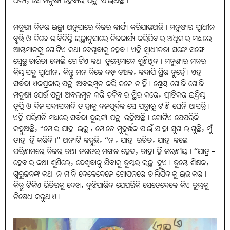
ଧନ୍ୟ, ସେ ମନୁଷ୍ୟ ହେବାର ପନ୍ଥା ପାଇଅଛି।
ମନୁଷ୍ୟ ନିଜର ଇଚ୍ଛା ଅନୁସାରେ ନିଜର କାର୍ଯ୍ୟ କରିଯାଉଅଛି। ମନୁଷ୍ୟର ସ୍ୱାଧୀନ
ବୃତ୍ତି ଓ ନିଜେ ଭାବିଚିନ୍ତି ଇଚ୍ଛାନୁସାରେ ନିଜକାର୍ଯ୍ୟ କରିଯିବାର ଅଧିକାର ମଧ୍ୟରେ
ଆମ୍ଭମାନଙ୍କୁ ଗୋଟିଏ କଥା ଦେଖିବାକୁ ହେବ। ଏହି ସ୍ୱାଧୀନତା ସଙ୍ଗେ ସଙ୍ଗେ
ସ୍ୱେଚ୍ଛାଚାରିତା ବୋଲି ଗୋଟିଏ କଥା ତୁମ୍ଭେମାନେ ଶୁଣିଥିବ। ମନୁଶ୍ୟର ମନର
କ୍ରିୟାସବୁ ସ୍ୱାଧୀନ, କିନ୍ତୁ ମନ ନିଜେ ବଡ଼ ଚଞ୍ଚଳ, କଦାପି ସ୍ଥିର ନୁହେଁ। ଏହା
ସର୍ବଦା ଏକପ୍ରକାର ପନ୍ଥା ଅବଲମ୍ବନ କରି ଚଳେ ନାହିଁ। ଶ୍ରେୟ ଖୋଜି ଖୋଜି
ମନୁଷ୍ୟ ଯେଉଁ ପନ୍ଥା ଅବଲମ୍ବନ କରି ଚଳିବାର ସ୍ଥିର କରେ, ପ୍ରୀତିକର ଇନ୍ଦ୍ରିୟ
ତୃପ୍ତି ଓ ବିଳାସବ୍ୟସନାଦି ତାହାକୁ ବଳପୂର୍ବକ ସେ ପନ୍ଥାରୁ ଟାଣି ଘେନି ଆସନ୍ତି।
ଏହି ପରିଣତି ମଧ୍ୟରେ ସର୍ବଦା ଦୁଇଟା ପନ୍ଥା ରହିଅଛି। ଗୋଟିଏ ଯେପରିକି
କହୁଅଛି, “ମୋର ଯାହା ଇଚ୍ଛା, ମୋତେ ମୁହୂର୍ତ୍ତକ ପାଇଁ ଯାହା ସୁଖ ଲାଗୁଛି, ମୁଁ
ତାହା ହିଁ କରିବି।” ଅନ୍ୟଟି କହୁଛି, “ନା, ଯାହା ଉଚିତ, ଯାହା କଲେ
ପରିଣାମରେ ନିଜର ତଥା ଜଗତର ମଙ୍ଗଳ ହେବ, ତାହା ହିଁ କରଣୀୟ। “ଯାତ୍ରା-
ହେବାର କଥା ଶୁଣିଲେ, ଦେଖିବାକୁ ଯିବାକୁ ତୁମ୍ଭର ଇଚ୍ଛା ହୁଏ। ତୁମ୍ଭେ ଶିକ୍ଷକ,
ଗୁରୁଜନଙ୍କ କଥା ନ ମାନି ବେଳେବେଳେ ଗୋପନରେ ଚାଲିଯିବାକୁ ଇଛାକର।
କିନ୍ତୁ ଟିକିଏ ଭିତିରକୁ ଦେଖ, ବୁଝିପାରିବ ଯେପରିକି ସେତେବେଳେ କିଏ ତୁମ୍ଭକୁ
ନିଷେଧ କରୁଥାଏ।