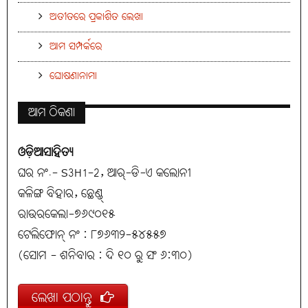
ଅତୀତରେ ପ୍ରକାଶିତ ଲେଖା
ଆମ ସମ୍ପର୍କରେ
ଘୋଷଣାନାମା
ଆମ ଠିକଣା
ଓଡ଼ିଆସାହିତ୍ୟ
ଘର ନଂ.- S3H1-2, ଆର୍-ଡି-ଏ କଲୋନୀ
କଳିଙ୍ଗ ବିହାର, ଛେଣ୍ଡ୍
ରାଉରକେଲା-୭୬୯୦୧୫
ଟେଲିଫୋନ୍ ନଂ : ୮୭୬୩୨-୫୪୫୫୭
(ସୋମ - ଶନିବାର : ଦି ୧୦ ରୁ ସଂ ୬:୩୦)
ଲେଖା ପଠାନ୍ତୁ