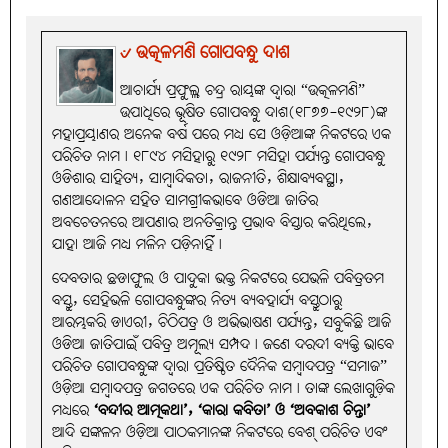
୰ ଉତ୍କଳମଣି ଗୋପବନ୍ଧୁ ଦାଶ
ଆଚାର୍ଯ୍ୟ ପ୍ରଫୁଲ୍ଲ ଚନ୍ଦ୍ର ରାୟଙ୍କ ଦ୍ବାରା “ଉତ୍କଳମଣି”
ଉପାଧିରେ ଭୂଷିତ ଗୋପବନ୍ଧୁ ଦାଶ(୧୮୭୭-୧୯୨୮)ଙ୍କ
ମହାପ୍ରୟାଣର ଅନେକ ବର୍ଷ ପରେ ମଧ୍ୟ ସେ ଓଡ଼ିଆଙ୍କ ନିକଟରେ ଏକ
ପରିଚିତ ନାମ। ୧୮୯୪ ମସିହାରୁ ୧୯୨୮ ମସିହା ପର୍ଯ୍ୟନ୍ତ ଗୋପବନ୍ଧୁ
ଓଡିଶାର ସାହିତ୍ୟ, ସାମ୍ବାଦିକତା, ରାଜନୀତି, ଶିକ୍ଷାବ୍ୟବସ୍ଥା,
ଗଣଆନ୍ଦୋଳନ ସହିତ ସାମଗ୍ରୀକଭାବେ ଓଡିଆ ଜାତିର
ଅବଚେତନରେ ଆପଣାର ଅନତିକ୍ରାନ୍ତ ପ୍ରଭାବ ବିସ୍ତାର କରିଥିଲେ,
ଯାହା ଆଜି ମଧ୍ୟ ମଳିନ ପଡ଼ିନାହିଁ।
ଦେବତାର ଛଡାଫୁଲ ଓ ପାଦୁକା ଭକ୍ତ ନିକଟରେ ଯେଭଳି ପବିତ୍ରତମ
ବସ୍ତୁ, ସେହିଭଳି ଗୋପବନ୍ଧୁଙ୍କର ନିତ୍ୟ ବ୍ୟବହାର୍ଯ୍ୟ ବସ୍ତୁଠାରୁ
ଆରମ୍ଭକରି ଡାଏରୀ, ଚିଠିପତ୍ର ଓ ଅଭିଭାଷଣ ପର୍ଯ୍ୟନ୍ତ, ସବୁକିଛି ଆଜି
ଓଡିଆ ଜାତିପାଇଁ ପବିତ୍ର ଅମୂଲ୍ୟ ସମ୍ପଦ। ଜଣେ ଦରଦୀ ବ୍ୟକ୍ତି ଭାବେ
ପରିଚିତ ଗୋପବନ୍ଧୁଙ୍କ ଦ୍ବାରା ପ୍ରତିଷ୍ଠିତ ଦୈନିକ ସମ୍ବାଦପତ୍ର “ସମାଜ”
ଓଡ଼ିଆ ସମ୍ବାଦପତ୍ର ଜଗତରେ ଏକ ପରିଚିତ ନାମ। ତାଙ୍କ ଲେଖାଗୁଡ଼ିକ
ମଧ୍ୟରେ
‘ବନ୍ଦୀର ଆତ୍ମକଥା’, ‘କାରା କବିତା’ ଓ ‘ଅବକାଶ ଚିନ୍ତା’
ଆଦି ସଙ୍କଳନ ଓଡ଼ିଆ ପାଠକମାନଙ୍କ ନିକଟରେ ବେଶ୍‌ ପରିଚିତ ଏବଂ