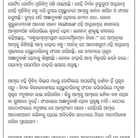
ଗୋଟିଏ ଗୋଟିଏ ପ୍ରତିବିମ୍ବ ପଡ଼ି ଯାଇଅଛି। ସେହି ନିର୍ମଳ ବ୍ରହ୍ମରୂପୀ ଅନ୍ତରାତ୍ମା
ସେହି ପ୍ରତିବିମ୍ବ ସବୁ ଧରି ତୁମ୍ଭର ସ୍ୱେଚ୍ଛାଚାରୀ ଆତ୍ମାକୁ ସର୍ବଦା ଶାସିତ ଓ ସଂଯତ
କରୁଅଛି। ତୁମ୍ଭର ଯଦି ଆଜ୍ଞାନୁବର୍ତ୍ତୀ ହେବାର କାମନା ଥାଏ, ତେବେ
ଗୁରୁଜନମାନଙ୍କ ଆଦେଶ ପାଳନ ସଙ୍ଗେସଙ୍ଗେ ଏହି ଅନ୍ତରାତ୍ମାର ଶାସନରେ
ଆତ୍ମସମର୍ପଣ କରିପାରିଲେ କୃତାର୍ଥ ହେବ। ଭଗବାନ୍ ଶ୍ରୀକୃଷ୍ଣ ଗୀତାରେ
କହିଅଛନ୍ତ, “ବନ୍ଧୁରାତ୍ମାତ୍ମନସ୍ତସ୍ୟ ଯୋନତ୍ମୈଜାତ୍ମନା ଜିତଃ।” ଯେ ଆତ୍ମାଦ୍ୱାରା
ଆତ୍ମାକୁ ଜିଣିଅଛି ଆତ୍ମା ତାହାର ବନ୍ଧୁ। ଅର୍ଥାତ୍ ଯେ ଆଦେଶରୂପୀ ଏହି ଅନ୍ତରାତ୍ମା
ପ୍ରଭାବରେ ସ୍ୱେଚ୍ଛାଚାରିତାକୁ ସଂଯତ କରିଅଛି, ସେ ଜୀବନରେ ପ୍ରକୃତ
ଆଜ୍ଞାନୁବର୍ତ୍ତୀ ହେବାକୁ ଶିଖିଅଛି। କେବଳ ତାହାରି ଆତ୍ମା ମିତ୍ରପରି କାର୍ଯ୍ୟ କରେ।
ପରମାତ୍ମା ପରମପିତା ତାହାରି ଉପରେ ସନ୍ତଷ୍ଟ।
ଆତ୍ମାର ଏହି ଦ୍ୱିବିଧ ବିଭାଗ ମଧ୍ୟରୁ ଗୋଟିକରେ ଅପରଟିକୁ ଜାଣିବା ହିଁ ପ୍ରକୃତ
ପନ୍ଥା। ବିମଳ ବିବେକବାଣୀରେ ସ୍ୱେଚ୍ଛାଚାରିତାକୁ ସଂଯତ କରିପାରିଲେ ମନୁଷ୍ୟ
ପ୍ରକୃତ ମନୁଷ୍ୟତା ଲାଭ କରିପାରିବ। କିନ୍ତୁ ଆତ୍ମାକୁ ଆତ୍ମାରେ ଜଣିବା ବଡ଼ ସହଜ
ବା ସୁଖସାଧ୍ୟ ନୁହେଁ। ସଂସାରରେ ଆଜ୍ଞାନୁବର୍ତ୍ତୀ ହେବା ପ୍ରକୃଷ୍ଟ ନୀତି। କଠୋର
ସାଧନାଫଳରେ ମନୁଷ୍ୟର ସେ ଆତ୍ମସଂଜମ ଆସେ। ସେହିପରି ଆତ୍ମାର
ଆଦେଶପାଳନ କରିବାକୁ ହେଲେ ଅବିଚଳିତ ସାଧନାରେ ନିୟତ ମନୋନିବେଶ
କରିବା ପ୍ରୟୋଜନ।
ପରମାତ୍ମା ସମସ୍ତ ଆଦେଶର ମୂଳାଧାର। ତୁମ୍ଭର ଅନ୍ତରେଦଶରେ ରହି ସେ ତୁମ୍ଭଙ୍କୁ