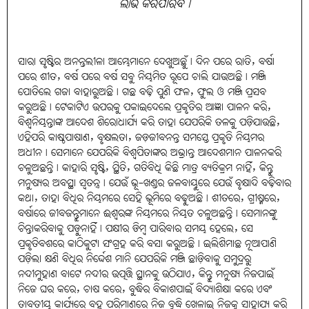
ଲାଭ କରିପାରିବ।
ସାରା ସୃଷ୍ଟିର ଅନନ୍ତଲୀଳା ଆମ୍ଭେମାନେ ଦେଖୁଅଛୁଁ। ଦିନ ପରେ ରାତି, ବର୍ଷା
ପରେ ଶୀତ, ବର୍ଷ ପରେ ବର୍ଷ ସବୁ ନିୟମିତ ରୂପେ ଚାଲି ଯାଉଅଛି। ମଞ୍ଜି
ପୋତିଲେ ଗଜା ବାହାରୁଅଛି। ଗଛ ବଢ଼ି ପୁଣି ଫଳ, ଫୁଲ ଓ ମଞ୍ଜି ପ୍ରସବ
କରୁଅଛି। ଟେକାଟିଏ ଉପରକୁ ପକାଇଦେଲେ ପ୍ରକୃତିର ଆଜ୍ଞା ପାଳନ କରି,
ବିଶ୍ୱନିୟନ୍ତାଙ୍କ ଆଦେଶ ଶିରୋଧାର୍ଯ୍ୟ କରି ତାହା ଯେପରିକି ତଳକୁ ପଡ଼ିଯାଉଛି,
ଏହିପରି କାଷ୍ଠପାଷାଣ, ବୃକ୍ଷଲତା, ଜଡ଼ଜୀବନନ୍ତ ସମସ୍ତେ ପ୍ରକୃତି ନିୟମର
ଅଧୀନ। ସେମାନେ ଯେପରିକି ବିଶ୍ୱପିତାଙ୍କର ଅଭ୍ରାନ୍ତ ଆଦେଶମାନ ପାଳନକରି
ଚଳୁଅଛନ୍ତି। କାହାରି ସୃଷ୍ଟି, ସ୍ଥିତି, ଗତିବିଧି କିଛି ମାତ୍ର ବ୍ୟତିକ୍ରମ ନାହିଁ, କିନ୍ତୁ
ମନୁଷ୍ୟର ଅବସ୍ଥା ସ୍ବତନ୍ତ୍ର। ଯେଉଁ ଭୂ-ଖଣ୍ଡର ଜଳବାୟୁରେ ଯେଉଁ ବୃକ୍ଷାଦି ବଢ଼ିବାର
କଥା, ତାହା ବିଧିର ନିୟମରେ ସେହି ଭୂମିରେ ବଢ଼ୁଅଛି। ଶୀତରେ, ଗ୍ରୀଷ୍ମରେ,
ବର୍ଷାରେ ଜୀବଜନ୍ତୁମାନେ ଈଶ୍ୱରଙ୍କ ନିୟମରେ ନିୟତ ଚଳୁଅଛନ୍ତି। ସେମାନଙ୍କୁ
ଚିନ୍ତାକରିବାକୁ ପଡ଼ୁନାହିଁ। ପକ୍ଷୀର ଡିମ୍ବ ପାରିବାର ସମୟ ହେଲେ, ସେ
ପ୍ରକୃତିବଶରେ କାଠିକୁଟା ସଂଗ୍ରହ କରି ବସା କରୁଅଛି। ଇଲିଶିମାଛ ନୂଆପାଣି
ପଡ଼ିଲା କ୍ଷଣି ବିଧିର ନିର୍ଦ୍ଦେଶ ମାନି ଯେପରିକି ମଞ୍ଜି ଛାଡ଼ିବାକୁ ସମୁଦ୍ରରୁ
ନଦୀମୁହାଣ ବାଟେ ନଦୀର ଉତ୍ପତ୍ତି ସ୍ଥାନକୁ ଉଠିଯାଏ, କିନ୍ତୁ ମନୁଷ୍ୟ ନିଜପାଇଁ
ନିଜେ ଘର କରେ, ଚାଷ କରେ, ବୁଦ୍ଧିର ବିକାଶପାଇଁ ବିଦ୍ୟାଶିକ୍ଷା କରେ ଏବଂ
ତାବତୀୟ କାର୍ଯ୍ୟରେ ବହୁ ପରିମାଣରେ ନିଜ ବୁଦ୍ଧି ଖେଳାଇ ନିଜକୁ ସାହାଯ୍ୟ କରି