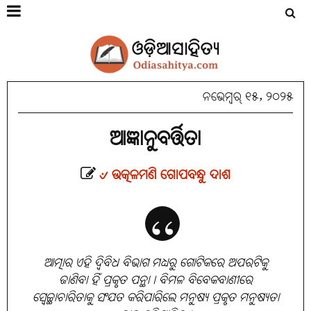
ନଭେମ୍ବର୍ ୧୫, ୨୦୨୫
ଆଜ୍ଞାନୁବର୍ତ୍ତିତା
୰ ଉତ୍କଳମଣି ଗୋପବନ୍ଧୁ ଦାଶ
ଆତ୍ମାର ଏହି ଦ୍ୱିବିଧ ବିଭାଗ ମଧ୍ୟରୁ ଗୋଟିକରେ ଅପରଟିକୁ
ଜାଣିବା ହିଁ ପ୍ରକୃତ ପନ୍ଥା। ବିମଳ ବିବେକବାଣୀରେ
ସ୍ୱେଚ୍ଛାଚାରିତାକୁ ସଂଯତ କରିପାରିଲେ ମନୁଷ୍ୟ ପ୍ରକୃତ ମନୁଷ୍ୟତା