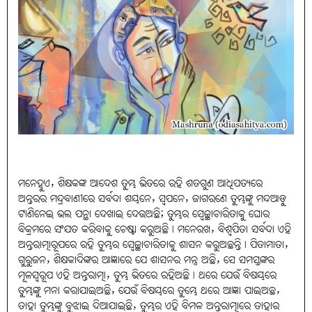
ମନେହୁଏ, ଶିକ୍ଷକଙ୍କ ଆଦେଶ ତୁମ୍ଭ ଭିତରେ ରହି ଶତଗୁଣ ଆଧିପତ୍ୟରେ
ଅନ୍ତରର ମନ୍ଦ୍ରବାଣୀରେ ସର୍ବଦା ଶୟନେ, ସ୍ୱପନେ, ଜାଗରଣେ ତୁମ୍ଭଙ୍କୁ ମନ୍ଦଆଡ଼ୁ
ଟାଣିନେଇ ଭଲ ପନ୍ଥା ଦେଖାଇ ଦେଉଅଛି; ତୁମ୍ଭର ସ୍ୱେଚ୍ଛାଚାରିତାକୁ ଘୋର
ବିକ୍ରମରେ ସଂଯତ କରିବାକୁ ଚେଷ୍ଟା କରୁଅଛି। ମନେରଖ, ବିଶ୍ୱପିତା ସର୍ବଦା ଏହି
ଅନ୍ତରାତ୍ମାରୂପରେ ରହି ତୁମ୍ଭର ସ୍ୱେଚ୍ଛାଚାରିତାକୁ ଶାସନ କରୁଅଛନ୍ତି। ପିତାମାତା,
ଗୁରୁଜନ, ଶିକ୍ଷକାଦିଙ୍କର ଆଜ୍ଞାରେ ଯେ ଶାସନର ମନ୍ତ୍ର ଅଛି, ସେ ସମସ୍ତଙ୍କର
ମୂଳସ୍ୱରୂପ ଏହି ଅନ୍ତରାତ୍ମା, ତୁମ୍ଭ ଭିତରେ ରହିଅଛି। ଥରେ ଯେଉଁ ବିଷୟରେ
ତୁମ୍ଭଙ୍କୁ ମନା କରାଯାଇଅଛି, ଯେଉଁ ବିଷୟରେ ତୁମ୍ଭେ ଥରେ ଆଜ୍ଞା ପାଇଅଛ,
ତାହା ତୁମ୍ଭଙ୍କୁ ବୁଝାଇ ଦିଆଯାଇଛି, ତୁମ୍ଭର ଏହି ବିମଳ ଅନ୍ତରାତ୍ମାରେ ତାହାର