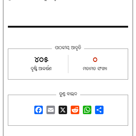
ପାଠକୀୟ ଆଦୃତି
୪୦୫
୦
ଦୃଷ୍ଟି ଆକର୍ଷଣ
ମତାମତ ସଂଖ୍ୟା
ତୁଣ୍ଡ ବାଇଦ
Facebook
Email
X
Reddit
WhatsApp
Share