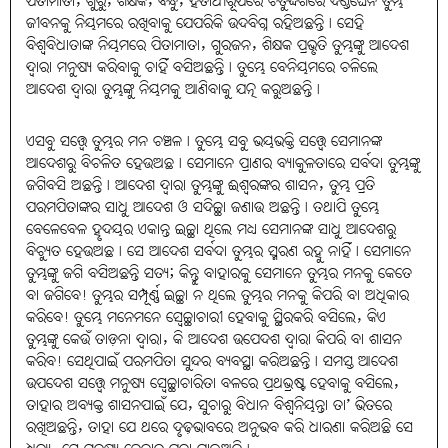
ପିତାମାତା, ଗୁରୁ, ଶିକ୍ଷକ, ବନ୍ଧୁ, ହିତାର୍ଥୀରୂପରେ ଚତୁର୍ଦ୍ଦିଗରେ ଦଣ୍ଡଘେନି ତୁମ୍ଭ
ଜୀବନକୁ ନିୟମରେ ରଖିବାକୁ ଯେପରିକି ଉଦବିଗ୍ନ ରହିଅଛନ୍ତି। ସେହି
ବିଶ୍ୱବିଧାତାଙ୍କ ନିୟମରେ ପିତାମାତା, ଗୁରଜନ, ଶିକ୍ଷକ ପ୍ରଭୃତି ତୁମ୍ଭଙ୍କୁ ଆଦେଶ
ଦ୍ୱାରା ମନୁଷ୍ୟ କରିବାକୁ ଚାହିଁ ବସିଅଛନ୍ତି। ତୁମ୍ଭେ ବେନିୟମରେ ଚଳିଲେ
ଆଦେଶ ଦ୍ୱାରା ତୁମ୍ଭଙ୍କୁ ନିୟମକୁ ଆଣିବାକୁ ଯତ୍ନ କରୁଅଛନ୍ତି।
ଏସବୁ ସତ୍ତ୍ୱେ ତୁମ୍ଭର ମନ ଚଞ୍ଚଳ। ତୁମ୍ଭେ ସବୁ ଭୟଭକ୍ତି ସତ୍ତ୍ୱେ ସେମାନଙ୍କ
ଆଦେଶରୁ ବିଚଳିତ ହେଉଅଛ। ସେମାନେ ପ୍ରାଣର ବ୍ୟାକୁଳତାରେ ସର୍ବଦା ତୁମ୍ଭଙ୍କୁ
ଜଗିବସି ଅଛନ୍ତି। ଆଦେଶ ଦ୍ୱାରା ତୁମ୍ଭଙ୍କୁ ଈଶ୍ୱରଙ୍କର ଶାସନ, ତୁମ୍ଭ ପ୍ରତି
ପରମପିତାଙ୍କର ସାଧୁ ଆଦେଶ ଓ ସଦିଚ୍ଛା ଜଣାଉ ଅଛନ୍ତି। ତଥାପି ତୁମ୍ଭେ
ବେଳେବେଳ ହୃଦୟର ଏକାନ୍ତ ଇଚ୍ଛା ଥିଲେ ମଧ୍ୟ ସେମାନଙ୍କ ସାଧୁ ଆଦେଶରୁ
ବିଚ୍ୟୁତ ହେଉଅଛ। ସେ ଆଦେଶ ସର୍ବଦା ତୁମ୍ଭର ସ୍ମରଣ ରହୁ ନାହିଁ। ସେମାନେ
ତୁମ୍ଭଙ୍କୁ ଜଗି ବସିଅଛନ୍ତି ସତ୍ୟ; କିନ୍ତୁ ବାହାରକୁ ସେମାନେ ତୁମ୍ଭର ମନକୁ କେତେ
ବା ଜଗିବେ! ତୁମ୍ଭର ସମ୍ପୂର୍ଣ୍ଣ ଇଚ୍ଛା ନ ଥିଲେ ତୁମ୍ଭର ମନକୁ କିପରି ବା ଅଧିକାର
କରିବେ! ତୁମ୍ଭେ ମନେମନେ ସ୍ୱେଚ୍ଛାଚାରୀ ହେବାକୁ ସ୍ଥିରକରି ବସିଲେ, କିଏ
ତୁମ୍ଭଙ୍କୁ କେଉଁ ତାଡ଼ନା ଦ୍ୱାରା, କି ଆଦେଶ ଉପେଦଶ ଦ୍ୱାରା କିପରି ବା ଶାସନ
କରିବ! ସେଥିପାଇଁ ପରମପିତା ସୁନ୍ଦର ବ୍ୟବସ୍ଥା କରିଅଛନ୍ତି। ସମସ୍ତ ଆଦେଶ
ଉପଦେଶ ସତ୍ତ୍ୱେ ମନୁଷ୍ୟ ସ୍ୱେଚ୍ଛାଚାରିତା ବଳରେ ପ୍ରଥଭ୍ରଷ୍ଟ ହେବାକୁ ବସିଲେ,
ତାହାର ଅବ୍ୟକ୍ତ ଶାସନପାଇଁ ଯେ, ସୁଚାରୁ ବିଧାନ ବିଶ୍ୱନିୟନ୍ତା ତା’ ଭିତରେ
ରଖିଅଛନ୍ତି, ତାହା ଯେ ଥରେ ଦୃଢ଼ଭାବରେ ଅନୁଭବ କରି ଧାରଣା କରିଅଛି ସେ