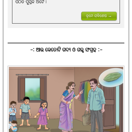
ପଠିତ ପୁସ୍ତକ ଅଟେ।
କ୍ରମେ ସବିଶେଷ →
-: ଆଉ କେତୋଟି ଗଦ୍ୟ ଓ ଗଳ୍ପ ସଂଗ୍ରହ :-