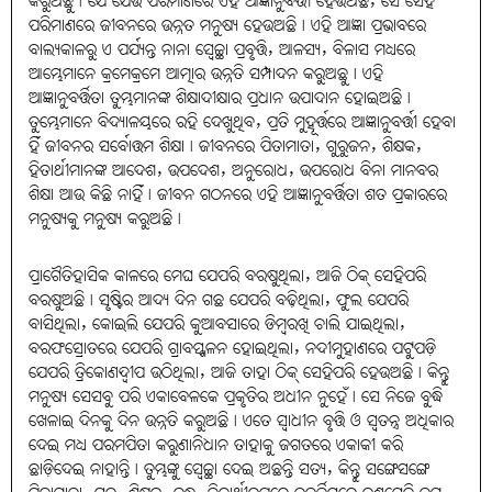
କରୁଅଛୁ। ଯେ ଯେଉଁ ପରିମାଣରେ ଏହି ଆଜ୍ଞାନୁବର୍ତ୍ତୀ ହେଉଅଛି, ସେ ସେହି
ପରିମାଣରେ ଜୀବନରେ ଉନ୍ନତ ମନୁଷ୍ୟ ହେଉଅଛି। ଏହି ଆଜ୍ଞା ପ୍ରଭାବରେ
ବାଲ୍ୟକାଳରୁ ଏ ପର୍ଯ୍ୟନ୍ତ ନାନା ସ୍ୱେଚ୍ଛା ପ୍ରବୃତ୍ତି, ଆଳସ୍ୟ, ବିଳାସ ମଧ୍ୟରେ
ଆମ୍ଭେମାନେ କ୍ରମେକ୍ରମେ ଆତ୍ମାର ଉନ୍ନତି ସମ୍ପାଦନ କରୁଅଛୁ। ଏହି
ଆଜ୍ଞାନୁବର୍ତ୍ତିତା ତୁମ୍ଭମାନଙ୍କ ଶିକ୍ଷାଦୀକ୍ଷାର ପ୍ରଧାନ ଉପାଦାନ ହୋଇଅଛି।
ତୁମ୍ଭେମାନେ ବିଦ୍ୟାଳୟରେ ରହି ଦେଖୁଥିବ, ପ୍ରତି ମୁହୂର୍ତ୍ତରେ ଆଜ୍ଞାନୁବର୍ତ୍ତୀ ହେବା
ହିଁ ଜୀବନର ସର୍ବୋତ୍ତମ ଶିକ୍ଷା। ଜୀବନରେ ପିତାମାତା, ଗୁରୁଜନ, ଶିକ୍ଷକ,
ହିତାର୍ଥୀମାନଙ୍କ ଆଦେଶ, ଉପଦେଶ, ଅନୁରୋଧ, ଉପରୋଧ ବିନା ମାନବର
ଶିକ୍ଷା ଆଉ କିଛି ନାହିଁ। ଜୀବନ ଗଠନରେ ଏହି ଆଜ୍ଞାନୁବର୍ତ୍ତିତା ଶତ ପ୍ରକାରରେ
ମନୁଷ୍ୟକୁ ମନୁଷ୍ୟ କରୁଅଛି।
ପ୍ରାଗୈତିହାସିକ କାଳରେ ମେଘ ଯେପରି ବରଷୁଥିଲା, ଆଜି ଠିକ୍ ସେହିପରି
ବରଷୁଅଛି। ସୃଷ୍ଟିର ଆଦ୍ୟ ଦିନ ଗଛ ଯେପରି ବଢ଼ିଥିଲା, ଫୁଲ ଯେପରି
ବାସିଥିଲା, କୋଇଲି ଯେପରି କୁଆବସାରେ ଡିମ୍ବରଖି ଚାଲି ଯାଇଥିଲା,
ବରଫସ୍ରୋତରେ ଯେପରି ଗ୍ରାବସ୍ଖଳନ ହୋଇଥିଲା, ନଦୀମୁହାଣରେ ପଟୁପଡ଼ି
ଯେପରି ତ୍ରିକୋଣଦ୍ୱୀପ ଉଠିଥିଲା, ଆଜି ତାହା ଠିକ୍ ସେହିପରି ହେଉଅଛି। କିନ୍ତୁ
ମନୁଷ୍ୟ ସେସବୁ ପରି ଏକାବେଳକେ ପ୍ରକୃତିର ଅଧୀନ ନୁହେଁ। ସେ ନିଜେ ବୁଦ୍ଧି
ଖେଳାଇ ଦିନକୁ ଦିନ ଉନ୍ନତି କରୁଅଛି। ଏତେ ସ୍ୱାଧୀନ ବୃତ୍ତି ଓ ସ୍ୱତନ୍ତ୍ର ଅଧିକାର
ଦେଇ ମଧ୍ୟ ପରମପିତା କରୁଣାନିଧାନ ତାହାକୁ ଜଗତରେ ଏକାକୀ କରି
ଛାଡ଼ିଦେଇ ନାହାନ୍ତି। ତୁମ୍ଭଙ୍କୁ ସ୍ୱେଚ୍ଛା ଦେଇ ଅଛନ୍ତି ସତ୍ୟ, କିନ୍ତୁ ସଙ୍ଗେସଙ୍ଗେ