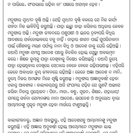
ନ ପାରିଲେ, ସଂସାରରେ ରହିବା ତା’ ପକ୍ଷରେ ଅସମ୍ଭବ ହେବ।
ମନୁଷ୍ୟର ସ୍ୱାଧୀନ ବୃତ୍ତି ଅଛି। ସେହି ସ୍ୱାଧୀନ ବୃତ୍ତି ବଳରେ ସେ ନିଜ କାର୍ଯ୍ୟ
ସର୍ବଦା ନିଜ ଭାବିଚିନ୍ତି କରୁଅଛି। ଯାହା ଇଚ୍ଛା ତାହା କରିବାର ଅଧିକାର କେବଳ
ମନୁଷ୍ୟର ଅଛି। ମନୁଷ୍ୟ ଜୀବନରେ ପଶୁପକ୍ଷୀ ଓ ଇତର ଦ୍ରବ୍ୟପରି ବିଧିର
ଆଦଶରେ ସର୍ବତୋଭାବରେ ଚଳୁ ନାହିଁ। ତାହାର ଶାସନ ପାଇଁ ସୁପରିଚାଳନା
ପାଇଁ ଶୈଶବରୁ ମରଣ ପର୍ଯ୍ୟନ୍ତ ନାନା ବିଧି ଓ ଆଦେଶ ତାକୁ ଘେରି ରହିଅଛି।
ତଥାପି ମନୁଷ୍ୟ ସମସ୍ତ ଆଦେଶ ପଥରୁ ବିଚଳିତ ହୋଇ ସ୍ୱେଚ୍ଛା ଅବଲମ୍ବନ
କରେ। ଶିକ୍ଷକ ତୁମ୍ଭକୁ ଯାତ୍ରା ଦେଖିବାକୁ ନିଷେଧ କରିଅଛନ୍ତି। ତଥାପି ତୁମ୍ଭେ
ଯାତ୍ରା ହେଉଥିବାର ଦେଖିଲେ ସେଠାରେ ବେଳେ ବେଳେ ରହିଯାଉଅଛ। ଏହିପରି
କେତେ ଅବାଧ୍ୟତା ତୁମ୍ଭ ଜୀବନରେ ରହିଅଛି। କେତେ ଅଜ୍ଞା ଆଦେଶ ନ ମାନି,
ତୁମ୍ଭେ ନିଜର ଅମଙ୍ଗଳ ନିଜେ ସୃଷ୍ଟି କରୁଅଛ। ମନୁଷ୍ୟର ଆଜ୍ଞାନୁବର୍ତ୍ତୀ ହେବା
ଏକାନ୍ତ ଆବଶ୍ୟକ। ବାଲ୍ୟବୟସରୁ ଅତି ସଂଯମର ସହିତ ସେ ଗୁଣଟି ଅଭ୍ୟାସ
କରିବା ନିତାନ୍ତ ପ୍ରୟୋଜନ। ପିତା, ମାତା, ବନ୍ଧୁ, ସ୍ୱଜନ, ଶିକ୍ଷକ, ସହାଧ୍ୟାୟୀ
ସମସ୍ତେ ସର୍ବଦା ସେମାନଙ୍କର ନାନା ଆଦେଶ, ଉପଦେଶ ଓ ଅନୁରୋଧ ଦ୍ୱାରା
ଆମ୍ଭମାନଙ୍କୁ ପ୍ରକୃତ ମନୁଷ୍ୟ ହେବା ମାର୍ଗରେ ଟାଣୁଅଛନ୍ତି।
ବାଲ୍ୟଜୀବନରୁ, ଅଜ୍ଞାନ ଅବସ୍ଥାରୁ, ଏହି ଆଦେଶସବୁ ଆମ୍ଭାମାନଙ୍କୁ ମନୁଷ୍ୟ
କରୁଅଛି। ଏହି ଆଜ୍ଞାର ଅନୁବର୍ତ୍ତୀ ହୋଇ ଆମ୍ଭେମାନେ ମନୁଷ୍ୟତା ଲାଭ