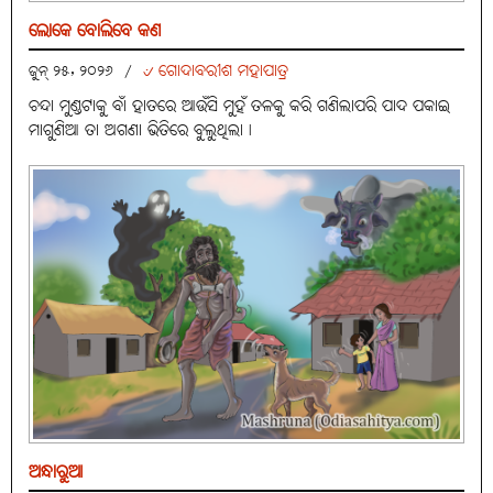
ଲୋକେ ବୋଲିବେ କଣ
୰ ଗୋଦାବରୀଶ ମହାପାତ୍ର
ଜୁନ୍ ୨୫, ୨୦୨୬
/
ଚନ୍ଦା ମୁଣ୍ଡଟାକୁ ବାଁ ହାତରେ ଆଉଁସି ମୁହଁ ତଳକୁ କରି ଗଣିଲାପରି ପାଦ ପକାଇ
ମାଗୁଣିଆ ତା ଅଗଣା ଭିତିରେ ବୁଲୁଥିଲା।
ଅନ୍ଧାରୁଆ