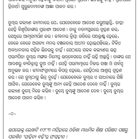
ହିତାର୍ଥୀ ଗୁରୁଜନମାନଙ୍କ ଆଜ୍ଞା ପାଳନ କର।
ତୁମ୍ଭର କଲ୍ୟାଣ କାମନାରେ ଯେ, ଯେତେବେଳେ ଆଦେଶ କରୁଅଛନ୍ତି, ତାହା
ସେହି ବିଶ୍ୱପିତାଙ୍କର ପ୍ରକାଶ୍ୟ ଆଦେଶ। ତାକୁ ନତମସ୍ତକରେ ଗ୍ରହଣ କର,
ସେଥିରେ ଆତ୍ମସମର୍ପଣ କର। ଜୀବନର କ୍ରିୟା ଗତିରେ ପଥଭ୍ରଷ୍ଟ ହେଲେ,
ବେଳେ ବେଳେ ଅଗତ୍ୟା ମନର ଚଞ୍ଚଳତାର ଅଧୀନ ହୋଇପଡ଼ିଲେ, ଟିକିଏ
ଅବଧାନତାର ସହିତ ଭିତରକୁ ଚାହଁ। ସେଠାରେ ସକଳ କଲ୍ୟାଣର ଉତ୍ସ
ପରମପିତା ତୁମ୍ଭର ମଙ୍ଗଳ ନିମେନ୍ତ ଉଦ୍‌ବେଗରେ ଚାହିଁ ରହି ଅଛନ୍ତି। ତାଙ୍କର ସେ
ଆଦଶରୁ ବ୍ୟତିକ୍ରାନ୍ତ ହୁଅ ନାହିଁ। ସେହି ପରମାତ୍ମାରେ ନିଜର ସତ୍ତା ଓ ସର୍ବସ୍ୱ
ଅନୁଭବ କର। ଜୀନସଂଗ୍ରାମରେ ବିପନ୍ନ ହେଲେ, ସେହିଠାର ଆଶ୍ରୟ ଗ୍ରହଣ
କର। ସେ ତୁମ୍ଭଠାରୁ ଭିନ୍ନ ନୁହେଁ। ଯେତେବେଳେ ତୁମ୍ଭର ଏ ସାଧନାରେ ସିଦ୍ଧି
ଆସିବ, ସେତେବେଳ ତୁମ୍ଭଙ୍କୁ ଅନ୍ୟ କେହି ଆଦେଶ ଦେବେ ନାହିଁ। ତୁମ୍ଭର
କଲ୍ୟାଣ ତୁମ୍ଭେ ନିଜେ କରିବ। ତୁମ୍ଭେ ତୁମ୍ଭଙ୍କୁ ଆଦେଶ ଦେବ। ତୁମ୍ଭେ ତୁମ୍ଭର
ଆଦେଶ ପାଳନ କରିବ।
-୦-
ଉପରୋକ୍ତ ଲେଖାଟି ୧୯୮୩ ମସିହାରେ ଓଡ଼ିଶା ମାଧ୍ୟମିକ ଶିକ୍ଷା ପରିଷଦ ପକ୍ଷରୁ
ପ୍ରକାଶିତ ‘ସାହିତ୍ୟ ବହି’ରୁ ସଂଗୃହୀତ।