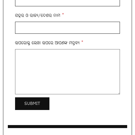
ସହର ଓ ରାଜ୍ୟ/ଦେଶର ନାମ
*
ଉପରୋକ୍ତ ଲେଖା ଉପରେ ଆପଣଙ୍କ ମନ୍ତବ୍ୟ
*