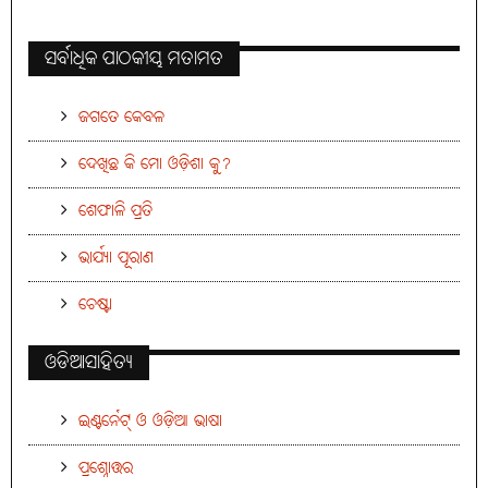
ସର୍ବାଧିକ ପାଠକୀୟ ମତାମତ
ଜଗତେ କେବଳ
ଦେଖିଛ କି ମୋ ଓଡ଼ିଶା କୁ?
ଶେଫାଳି ପ୍ରତି
ଭାର୍ଯ୍ୟା ପୂରାଣ
ଚେଷ୍ଟା
ଓଡିଆସାହିତ୍ୟ
ଇଣ୍ଟର୍ନେଟ୍ ଓ ଓଡ଼ିଆ ଭାଷା
ପ୍ରଶ୍ନୋତ୍ତର