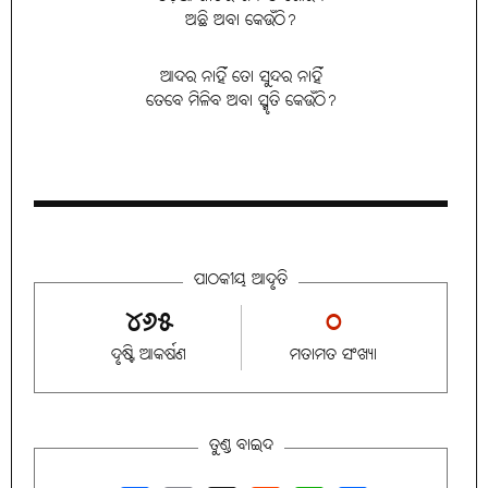
ଅଛି ଅବା କେଉଁଠି?
ଆଦର ନାହିଁ ତୋ ସୁନ୍ଦର ନାହିଁ
ତେବେ ମିଳିବ ଅବା ସ୍ମୃତି କେଉଁଠି?
ପାଠକୀୟ ଆଦୃତି
୪୬୫
୦
ଦୃଷ୍ଟି ଆକର୍ଷଣ
ମତାମତ ସଂଖ୍ୟା
ତୁଣ୍ଡ ବାଇଦ