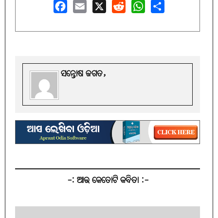
Facebook
Email
X
Reddit
WhatsApp
Share
ସନ୍ତୋଷ ଜଗତ,
-: ଆଉ କେତୋଟି କବିତା :-