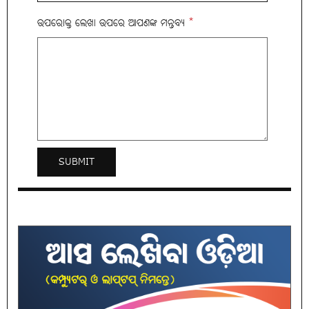
ଉପରୋକ୍ତ ଲେଖା ଉପରେ ଆପଣଙ୍କ ମନ୍ତବ୍ୟ
*