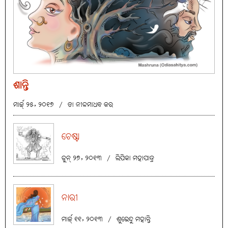
ଶାନ୍ତି
ମାର୍ଚ୍ଚ୍ ୨୫, ୨୦୧୭
/
ଡା ନୀଳମାଧବ କର
ଚେଷ୍ଟା
ଜୁନ୍ ୨୭, ୨୦୧୩
/
ଲିପିକା ମହାପାତ୍ର
ନାରୀ
ମାର୍ଚ୍ଚ୍ ୧୧, ୨୦୧୩
/
ଶୁଭେନ୍ଦୁ ମହାନ୍ତି