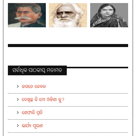
ସର୍ବାଧିକ ପାଠକୀୟ ମତାମତ
ଜଗତେ କେବଳ
ଦେଖିଛ କି ମୋ ଓଡ଼ିଶା କୁ?
ଶେଫାଳି ପ୍ରତି
ଭାର୍ଯ୍ୟା ପୂରାଣ