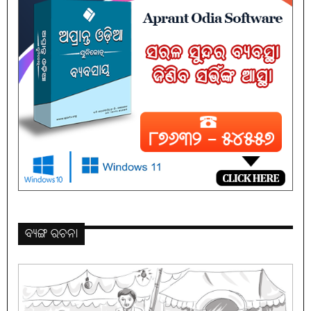
ବ୍ୟଙ୍ଗ ରଚନା