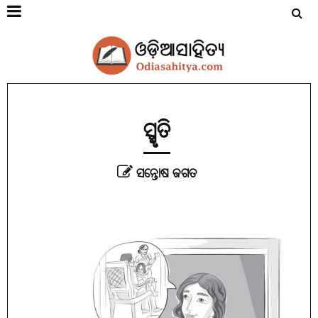
ସ୍ମୃତି
ସନ୍ତୋଷ ଜଗତ