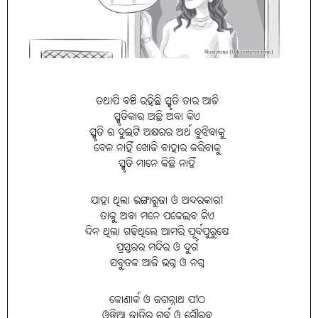
ତଥାପି ବଞ୍ଚି ରହିଛି ସ୍ମୃତି ତାର ଆଜି
ସ୍ମୃତିକାର ଅଛି ଅବା କିଏ
ସ୍ମୃତି ର ଦୁଇଟି ଅକ୍ଷରର ଅର୍ଥ ବୁଝିବାକୁ
ବେଳ ନାହିଁ ଖୋଜି ବାହାର କରିବାକୁ
ସ୍ମୃତି ମାନେ କିଛି ନାହିଁ
ଯାହା ଥିଲା ଭଙ୍ଗାରୁଜା ଓ ଅଦରକାରୀ
ତାକୁ ଅବା ମନେ ପକେଇବ କିଏ
ଦିନ ଥିଲା ଗଢ଼ିଥିଲେ ଆମରି ପୂର୍ବପୁରୁଷେ
ପ୍ରସ୍ତରର ମନ୍ଦିର ଓ ଦୁର୍ଗ
ସବୁତକ ଆଜି ଭଗ୍ନ ଓ ନଗ୍ନ
କୋଣାର୍କ ଓ ଜଗନ୍ନାଥ ପୀଠ
ଓଡ଼ିଆ ଜାତିର ଗର୍ବ ଓ ଗୌରବ