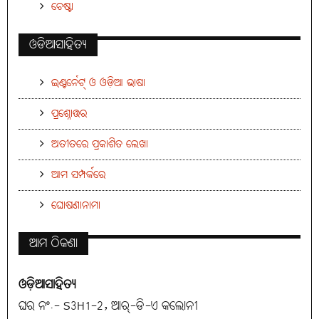
ଚେଷ୍ଟା
ଓଡିଆସାହିତ୍ୟ
ଇଣ୍ଟର୍ନେଟ୍ ଓ ଓଡ଼ିଆ ଭାଷା
ପ୍ରଶ୍ନୋତ୍ତର
ଅତୀତରେ ପ୍ରକାଶିତ ଲେଖା
ଆମ ସମ୍ପର୍କରେ
ଘୋଷଣାନାମା
ଆମ ଠିକଣା
ଓଡ଼ିଆସାହିତ୍ୟ
ଘର ନଂ.- S3H1-2, ଆର୍-ଡି-ଏ କଲୋନୀ