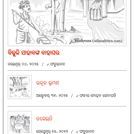
ବିଜୁଳି ସାହାବଙ୍କ ବାହାଘର
ନଭେମ୍ବର୍ ୦୪, ୨୦୨୫
/
୰ ଫତୁରାନନ୍ଦ
ଉତ୍କଳ ଭ୍ରମଣ
ଅକ୍ଟୋବର୍ ୩୧, ୨୦୨୫
/
୰ ଫକୀର ମୋହନ ସେନାପତି
ଡକେଇତି
ସେପ୍ଟେମ୍ବର୍ ୧୫, ୨୦୧୨
/
୰ ଫତୁରାନନ୍ଦ