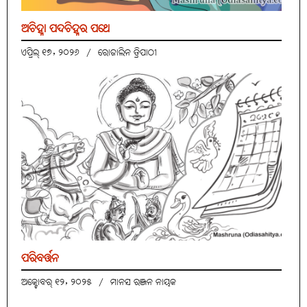
ଅଚିହ୍ନା ପଦଚିହ୍ନର ପଥେ
ଏପ୍ରିଲ୍ ୧୭, ୨୦୨୬
/
ରୋଜାଲିନ ତ୍ରିପାଠୀ
ପରିବର୍ତ୍ତନ
ଅକ୍ଟୋବର୍ ୧୨, ୨୦୨୫
/
ମାନସ ରଞ୍ଜନ ନାୟକ