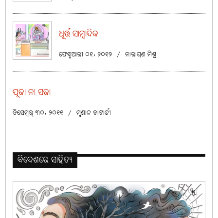
ଧୂର୍ତ୍ତ ସାମ୍ବାଦିକ
ଫେବୃଆରୀ ୦୧, ୨୦୧୨
/
ନାରାୟଣ ମିଶ୍ର
ପୂଜା ନା ସଜା
ଡିସେମ୍ବର୍ ୩୦, ୨୦୧୧
/
ମୃଣାଳ ଚାଟାର୍ଜୀ
ବିଦେଶରେ ସାହିତ୍ୟ