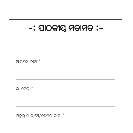
-: ପାଠକୀୟ ମତାମତ :-
ଆପଣଙ୍କ ନାମ
*
ଇ-ମେଲ୍
*
ସହର ଓ ରାଜ୍ୟ/ଦେଶର ନାମ
*