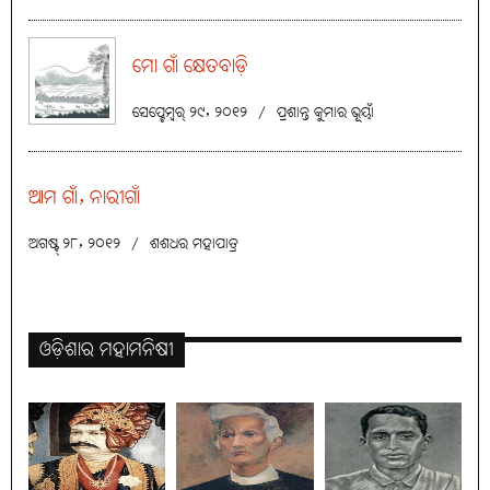
ମୋ ଗାଁ କ୍ଷେତବାଡ଼ି
ସେପ୍ଟେମ୍ବର୍ ୨୯, ୨୦୧୨
/
ପ୍ରଶାନ୍ତ କୁମାର ଭୂୟାଁ
ଆମ ଗାଁ, ନାରୀଗାଁ
ଅଗଷ୍ଟ୍ ୨୮, ୨୦୧୨
/
ଶଶଧର ମହାପାତ୍ର
ଓଡ଼ିଶାର ମହାମନିଷୀ