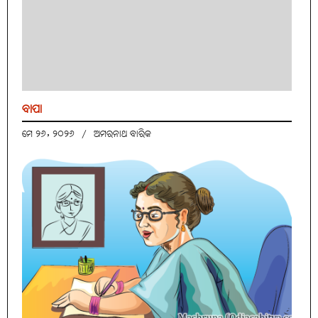
ବାପା
ମେ ୨୬, ୨୦୨୬
/
ଅମରନାଥ ବାରିକ