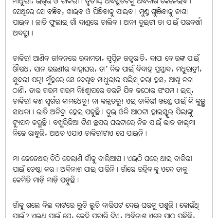
ମାଧୁରୀ, ଇଶ୍ବର ଓ ଚାକିରୀ। ତୃତୀୟ ଅବସ୍ଥିତିଟିକୁ ଅବିନାଶ କେଳେଇବ।
ସେଥିରେ ସେ ବଞ୍ଚିବ, ଖାଇବ ଓ ପିନ୍ଧିବାକୁ ପାଇବ। ମୁଣ୍ଡ ଗୁଞ୍ଜିବାକୁ ଜାଗା
ପାଇବ। ଛାତି ଫୁଲାଇ ଗାଁ ଦାଣ୍ଡରେ ଚାଲିବ। ଅନ୍ୟ ଦୁଇଟା ତା ପାଇଁ ପରବର୍ତ୍ତୀ
ଅବସ୍ଥା।
ଚାକିରୀ ଆଣିବ ଜୀବନରେ ଉଦ୍ଦାମତା, ସ୍ବପ୍ନିଳ ଜହ୍ନରାତି, ବାପା ବୋଉଙ୍କ ପାଇଁ
ଔଷଧ, ସାନ ଭଉଣୀର ବାହାଘର, ତା’ ନିଜ ପାଇଁ ବିବାହ ପ୍ରସ୍ତାବ, ମଧୁରାତ୍ରୀ,
ସୁନ୍ଦରୀ ପତ୍ନୀ ମୁଁହରେ ସେ ଦେଖିବ ମାଧୁରୀର ପଲିସ୍‌ କରା ହସ, ଆଖି ନଚା
ଠାଣି, ତାର ଗରମ ଗରମ ନିଃଶ୍ବାସରେ ତରଳି ଯିବ କଠୋର ସଂଯମ। ଇସ୍‌,
ଚାକିରୀ କଣ ସ୍ବର୍ଗର କାମଧେନୁ! ନା କଳ୍ପତରୁ! ଏଇ ଚାକିରୀ ଖଣ୍ଡେ ପାଇଁ କି କୁଚ୍ଛ୍ର
ସାଧନା। ରାତି ଅନିଦ୍ରା ହେଇ ପଢୁଛି। ଦୁଇ ଓଳି ଆଠଟା ହାଇସ୍କୁଲ ପିଲାଙ୍କୁ
ଟ୍ୟୁସନ କରୁଛି। ବଖୁରିକିଆ ଟିଣ ଛପର ଘରଟାରେ ନିଜ ପାଇଁ ଭାତ ଡାଲ୍‌ମା
ନିଜେ ରାନ୍ଧୁଛି, ଅଥଚ ଏଯାଏ ଚାକିରୀଟାଏ ସେ ପାଇନି।
ମା କେତେଥର ଚିଠି ଦେଲାଣି ଗାଁକୁ ଚାଲିଆସ। ଏଇଠି ଘରେ ଥାଇ ଚାକିରୀ
ପାଇଁ ଚେଷ୍ଟା କର। ଅବିନାଶ ଯାଇ ପାରିନି। ଗାଁରେ ରହିବାକୁ ଏବେ ତାକୁ
କେମିତି ମାଡ଼ି ମାଡ଼ି ପଡ଼ୁଛି।
ଗାଁକୁ ଗଲେ ବିଲ ବାଟରେ ଲୁଚି ଲୁଚି ବାରିପଟ ଦେଇ ଘରକୁ ପଶୁଛି। କୋଉଁଥି
ପାଇଁ? ଏଇଥି ପାଇଁ ଯେ, କେହି ପଚାରି ଦିଏ, ଅବିନାଶ ଏତେ ପାଠ ପଢିଛି,