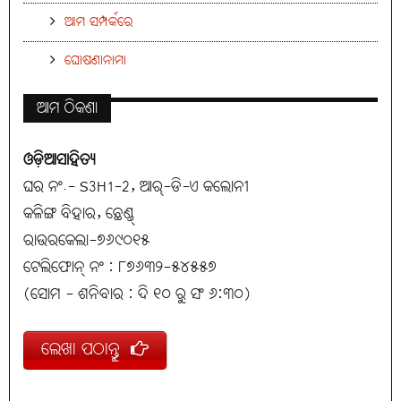
ଆମ ସମ୍ପର୍କରେ
ଘୋଷଣାନାମା
ଆମ ଠିକଣା
ଓଡ଼ିଆସାହିତ୍ୟ
ଘର ନଂ.- S3H1-2, ଆର୍-ଡି-ଏ କଲୋନୀ
କଳିଙ୍ଗ ବିହାର, ଛେଣ୍ଡ୍
ରାଉରକେଲା-୭୬୯୦୧୫
ଟେଲିଫୋନ୍ ନଂ : ୮୭୬୩୨-୫୪୫୫୭
(ସୋମ - ଶନିବାର : ଦି ୧୦ ରୁ ସଂ ୬:୩୦)
ଲେଖା ପଠାନ୍ତୁ