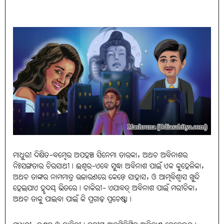
ମାଧୁରୀ ଦିକ୍ଷିତ-ବମ୍ବେର ଅପହଞ୍ଚ ସିନେମା ତାରକା, ଅଥଚ ଅବିନାଶର
ନିଃସଙ୍ଗତାର ଚିରସାଥୀ। ଈଶ୍ବର-ଏବେ ସୁଦ୍ଧା ଅବିନାଶ ପାଇଁ ଏକ କୁହେଳିକା,
ଅଥଚ ତାଙ୍କର ନାମମାତ୍ର ଉଚ୍ଚାରଣରେ କେଡ଼େ ସାହାସ, ଓ ଆତ୍ମବିଶ୍ବାସ ଖୁନ୍ଦି
ହେଇଯାଏ ହୃଦୟ ଭିତରେ। ଚାକିରୀ- ଏଯାବତ୍‌ ଅବିନାଶ ପାଇଁ ମରୀଚିକା,
ଅଥଚ ତାକୁ ପାଇବା ପାଇଁ କି ପ୍ରଗାଢ଼ ପ୍ରଚେଷ୍ଟା।