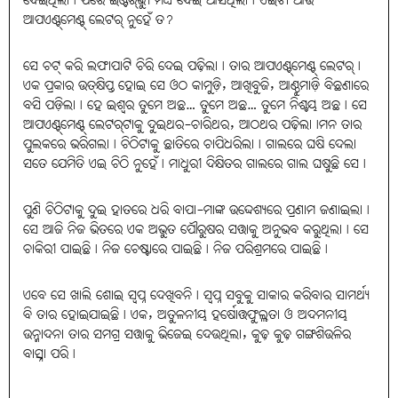
ଦେଇଥିଲା। ପରେ ଇଣ୍ଟର୍‌ଭ୍ୟୁ ମଧ୍ୟ ଦେଇ ଆସିଥିଲା। ଏଇଟା ଆଉ
ଆପଏଣ୍ଟ୍‌ମେଣ୍ଟ୍‌ ଲେଟର୍‌ ନୁହେଁ ତ?
ସେ ଚଟ୍‌ କରି ଲଫାପାଟି ଚିରି ଦେଇ ପଢ଼ିଲା। ତାର ଆପଏଣ୍ଟ୍‌ମେଣ୍ଟ୍‌ ଲେଟର୍‌।
ଏକ ପ୍ରକାର ଉତ୍‌କ୍ଷିପ୍ତ ହୋଇ ସେ ଓଠ କାମୁଡ଼ି, ଆଖିବୁଜି, ଆଣ୍ଠୁମାଡ଼ି ବିଛଣାରେ
ବସି ପଡ଼ିଲା। ହେ ଇଶ୍ବର ତୁମେ ଅଛ… ତୁମେ ଅଛ… ତୁମେ ନିଶ୍ଚୟ ଅଛ। ସେ
ଆପଏଣ୍ଟ୍‌ମେଣ୍ଟ୍‌ ଲେଟର୍‌ଟାକୁ ଦୁଇଥର-ଚାରିଥର, ଆଠଥର ପଢ଼ିଲା।ମନ ତାର
ପୁଲକରେ ଭରିଗଲା। ଚିଠିଟାକୁ ଛାତିରେ ଚାପିଧରିଲା। ଗାଲରେ ଘଷି ଦେଲା
ସତେ ଯେମିତି ଏଇ ଚିଠି ନୁହେଁ। ମାଧୁରୀ ଦିକ୍ଷିତର ଗାଲରେ ଗାଲ ଘଷୁଛି ସେ।
ପୁଣି ଚିଠିଟାକୁ ଦୁଇ ହାତରେ ଧରି ବାପା-ମାଙ୍କ ଉଦ୍ଦେଶ୍ୟରେ ପ୍ରଣାମ ଜଣାଇଲା।
ସେ ଆଜି ନିଜ ଭିତରେ ଏକ ଅଭୁତ ପୌରୁଷର ସତ୍ତାକୁ ଅନୁଭବ କରୁଥିଲା। ସେ
ଚାକିରୀ ପାଇଛି। ନିଜ ଚେଷ୍ଟାରେ ପାଇଛି। ନିଜ ପରିଶ୍ରମରେ ପାଇଛି।
ଏବେ ସେ ଖାଲି ଶୋଇ ସ୍ବପ୍ନ ଦେଖିବନି। ସ୍ବପ୍ନ ସବୁକୁ ସାକାର କରିବାର ସାମର୍ଥ୍ୟ
ବି ତାର ହୋଇଯାଇଛି। ଏକ, ଅତୁଳନୀୟ ହର୍ଷୋତ୍ତଫୁଲ୍ଲତା ଓ ଅଦମନୀୟ
ଉନ୍ମାଦନା ତାର ସମଗ୍ର ସତ୍ତାକୁ ଭିଜେଇ ଦେଉଥିଲା, କୁଢ଼ କୁଢ଼ ଗଙ୍ଗଶିଉଳିର
ବାସ୍ନା ପରି।