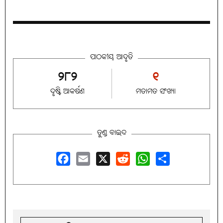
ପାଠକୀୟ ଆଦୃତି
୨୮୨
୧
ଦୃଷ୍ଟି ଆକର୍ଷଣ
ମତାମତ ସଂଖ୍ୟା
ତୁଣ୍ଡ ବାଇଦ
Facebook
Email
X
Reddit
WhatsApp
Share