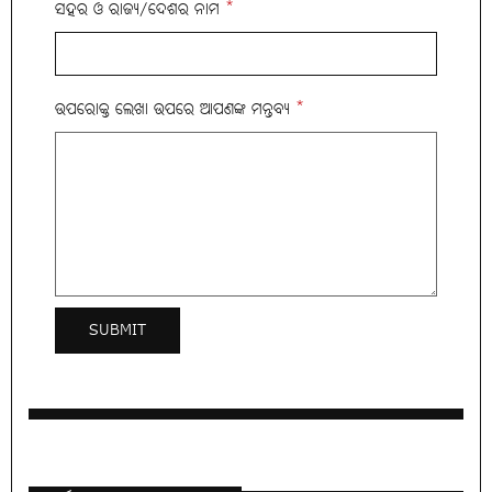
ସହର ଓ ରାଜ୍ୟ/ଦେଶର ନାମ
*
ଉପରୋକ୍ତ ଲେଖା ଉପରେ ଆପଣଙ୍କ ମନ୍ତବ୍ୟ
*