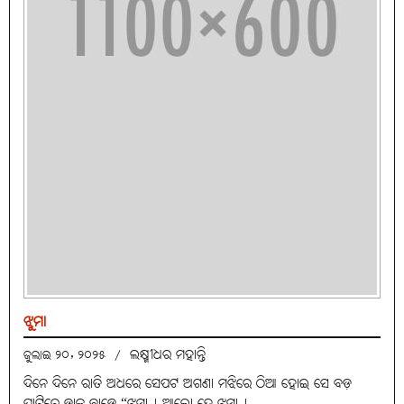
ଝୁମା
ଲକ୍ଷ୍ମୀଧର ମହାନ୍ତି
ଜୁଲାଇ ୨୦, ୨୦୨୫
/
ଦିନେ ଦିନେ ରାତି ଅଧରେ ସେପଟ ଅଗଣା ମଝିରେ ଠିଆ ହୋଇ ସେ ବଡ଼
ପାଟିରେ ଡାକ ଛାଡ଼େ “ଝୁମା ! ଆଲୋ ହେ ଝୁମା !…