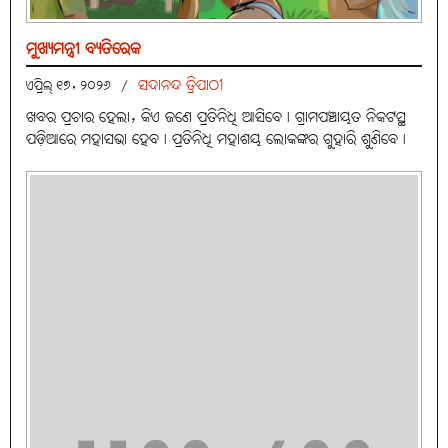
ମୁଖ୍ୟମନ୍ତ୍ରୀ ବ୍ୟତିରେକ
ସଦାନନ୍ଦ ତ୍ରିପାଠୀ
ଏପ୍ରିଲ୍ ୧୭, ୨୦୨୬
/
ଖବର ପ୍ରଚାର ହେଲା, କିଏ ଜଣେ ପ୍ରତିନିଧି ଆସିବେ। ଗ୍ରାମପଞ୍ଚାୟତ ନିକଟସ୍ଥ
ପଡ଼ିଆରେ ମହାସଭା ହେବ। ପ୍ରତିନିଧି ମହାଶୟ ଲୋକଙ୍କର ଗୁହାରି ଶୁଣିବେ।