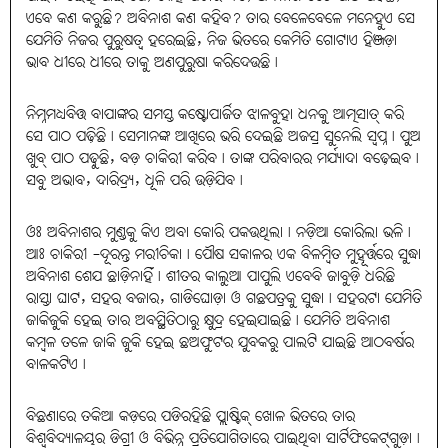
ଏବେ କଣ କରୁଛି? ଅବିନାଶ କଣ କହିବ? ତାର ବେଳେବେଳେ ମନେହୁଏ ସେ
ଯେମିତି ନିଜର ପୁରୁଷତ୍ବ ହରେଇଛି, ନିଜ ଭିତରେ କେମିତି ଗୋଟାଏ ହିଞ୍ଜଡ଼ା
ଭାବ ଧୀରେ ଧୀରେ ତାକୁ ଅଣପୁରୁଷା କରିଦେଉଛି।
ନିମ୍ନମଧ୍ୟବିତ୍ତ ବାପାଙ୍କର ସମସ୍ତ କଷ୍ଟୋପାର୍ଜିତ ଝାଳବୁହା ଧନକୁ ଆତ୍ମସାତ୍‌ କରି
ସେ ପାଠ ପଢ଼ିଛି। ସେମାନଙ୍କ ଆଖିରେ ଭରି ଦେଇଛି ଅଜସ୍ର ସୁନେଲି ସ୍ବପ୍ନ। ପୁଅ
ଖୁବ୍‌ ପାଠ ପଢ଼ୁଛି, ବଡ଼ ଚାକିରୀ କରିବ। ତାଙ୍କ ପରିବାରର ମର୍ଯ୍ୟାଦା ବଢ଼େଇବ।
ସବୁ ଅଭାବ, ଦାରିଦ୍ର୍ୟ, ଧୂଳି ପରି ଉଡ଼ିଯିବ।
ଓଃ ଅବିନାଶର ମୁଣ୍ଡକୁ କିଏ ଅବା କୋରି ପକଉଥିଲା। ନଡ଼ିଆ କୋରିଲା ଭଳି।
ଆଃ ଚାକିରୀ -ଦୂରନ୍ତ ମରୀଚିକା। ପୌଷ ସକାଳର ଏକ ବିଳମ୍ବିତ ମୁହୂର୍ତ୍ତରେ ସୁଦ୍ଧା
ଅବିନାଶ ଶେଯ ଛାଡ଼ିନାହିଁ। ଶୀତର କାଲୁଆ ପାପୁଲି ଏବେବି ଜାବୁଡ଼ି ଧରିଛି
ରାସ୍ତା ଘାଟ, ସହର ବଜାର, ଗାଡିଘୋଡ଼ା ଓ ଗଛପତ୍ରକୁ ସୁଦ୍ଧା। ସହରଟା ଯେମିତି
ଜାକିଜୁକି ହେଇ ତାର ଅବସ୍ଥିତିଠାରୁ କ୍ଷୁଦ୍ର ହେଇଯାଇଛି। ଯେମିତି ଅବିନାଶ
କମ୍ବଳ ତଳେ ଜାକି ଜୁକି ହେଇ ଛଅଫୁଟର ଯୁବକରୁ ପାଲଟି ଯାଇଛି ଆଠବର୍ଷର
ବାଳକଟିଏ।
ବିଛଣାରେ ତକିଆ କଡ଼ରେ ପଡିରହିଛି ପ୍ଲାଷ୍ଟିକ୍‌ ଖୋଳ ଭିତରେ ତାର
ବିଶ୍ବବିଦ୍ୟାଳୟର ଡିଗ୍ରୀ ଓ ବିଭିନ୍ନ ପ୍ରତିଯୋଗିତାରେ ପାଇଥିବା ସାର୍ଟିଫିକେଟ୍‌ଗୁଡ଼ା।