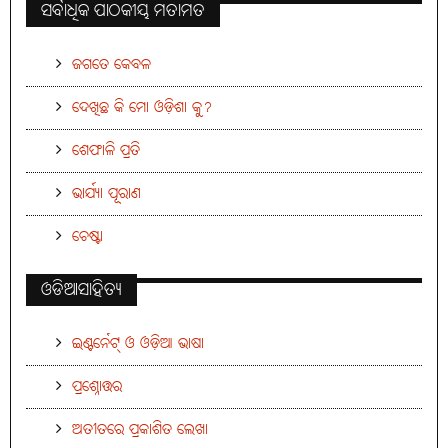
ସର୍ବାଧିକ ପାଠକୀୟ ମତାମତ
ଜଗତେ କେବଳ
ଦେଖିଛ କି ମୋ ଓଡ଼ିଶା କୁ?
ଶେଫାଳି ପ୍ରତି
ଭାର୍ଯ୍ୟା ପୂରାଣ
ଚେଷ୍ଟା
ଓଡିଆସାହିତ୍ୟ
ଇଣ୍ଟର୍ନେଟ୍ ଓ ଓଡ଼ିଆ ଭାଷା
ପ୍ରଶ୍ନୋତ୍ତର
ଅତୀତରେ ପ୍ରକାଶିତ ଲେଖା