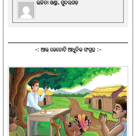
ଲଳିତା ଖଣ୍ଡା, ସୁନ୍ଦରଗଡ଼
-: ଆଉ କେତୋଟି ଆଧୁନିକ ସଂଗ୍ରହ :-