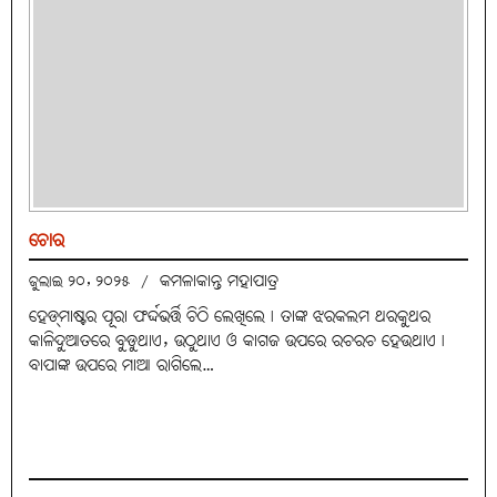
ଚୋର
କମଳାକାନ୍ତ ମହାପାତ୍ର
ଜୁଲାଇ ୨୦, ୨୦୨୫
/
ହେଡ୍‌ମାଷ୍ଟର ପୂରା ଫର୍ଦ୍ଦଭର୍ତ୍ତି ଚିଠି ଲେଖିଲେ୤ ତାଙ୍କ ଝରକଲମ ଥରକୁଥର
କାଳିଦୁଆତରେ ବୁଡୁଥାଏ, ଉଠୁଥାଏ ଓ କାଗଜ ଉପରେ ରଚରଚ ହେଉଥାଏ୤
ବାପାଙ୍କ ଉପରେ ମାଆ ରାଗିଲେ…