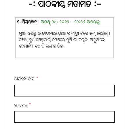
-: ପାଠକୀୟ ମତାମତ :-
୧. ପ୍ରିୟରଞ୍ଜନ
|
ଅଗଷ୍ଟ୍ ୨୯, ୨୦୧୨ - ୧୨:୫୬ ଅପରାହ୍ନ
ମୁଖ୍ୟ ଚରିତ୍ର ର ଜୀବନରେ ଦୁଃଖ ର ମାତ୍ରା ଟିକେ କମ୍ ଲାଗିଲା।
ବୋଧ୍ ହୁଏ ସେଥିପାଇଁ ଶେଷରେ ଖୁସି ଟା କଳ୍ପନା ଅନୁସାରେ
ହେଲାନି୤ ତଥାପି ଭଲ ଲାଗିଲା।
ଆପଣଙ୍କ ନାମ
*
ଇ-ମେଲ୍
*