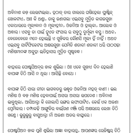
ଅବିନାଶ କଡ଼ ଲେଉଟାଇଲା, ହଠାତ୍‌ ତାର ଗାଲରେ ଘଷିହେଲା ପ୍ଲାଷ୍ଟିକ୍‌
ଖୋଳଟାଏ, ଆଃ କି ଥଣ୍ଡା, ତାକୁ ଜଣାଗଲା ଏଇସବୁ ମୁଦ୍ରିତ କାଗଜଗୁଡ଼ା
ଏକାଧାରରେ ମୂଲ୍ୟବାନ ଓ ମୂଲ୍ୟହୀନ, ଓଜନିଆ ଓ ହାଲ୍‌କା, ଆଲୋକ ଓ
ଅନ୍ଧାର। ଏସବୁ ତା ପାଇଁ ହୁଏତ ସଂସାର ର ସବୁଠୁ ଦୁର୍ମୂଲ୍ୟ ବସ୍ତୁ। ଅଥଚ,
ବେଳେବେଳେ ମନେ ହୋଇଛି ଏ ଗୁଡିକର କୌଣସି ମୂଲ୍ୟ ହିଁ ନାହିଁ। ଅଥଚ
ଏଇସବୁ ସାର୍ଟିଫିକେଟର ଅକ୍ଷରଗୁଡ଼ା ଯେମିତି ଶତାଦ୍ଦୀ ଶତାଦ୍ଦୀ ଧରି ପାଠପଢ଼ା
ମଣିଷମାନଙ୍କ ଅକୁହା ଇତିହାସର ମୁଦ୍ରିତ ପୃଷ୍ଠବନ୍ଧ।
ବାହାରେ ପୋଷ୍ଟ୍‌ପିଅନ୍‌ର ଡାକ ଶୁଭିଲା। ଓଃ ଏବେ ଗୁଡ଼ାଏ ଦିନ ହେଲାଣି
ବାପାଙ୍କ ଚିଠି ଆସି ନ ଥିଲା। ଆସିଛି ବୋଧେ।
ବାପାଙ୍କ ଚିଠି ସାରା ଗୀତା ଭାଗବତରୁ ଉଦ୍ଧୃତ ଓଜନିଆ ମହତ୍‌ ବାଣୀ। ଭଲ
ମଣିଷ ଓ ବଡ଼ ମଣିଷ ହେବାପାଇଁ ଅସରା ଅସରା ଉପଦେଶ। ଅବିନାଶ
ଭାବୁଥିଲା, ଆସିଥାନ୍ତା କି ଗୋଲାପି ରଙ୍ଗର ଲଫାପାଟିଏ, କେଉଁ ଏକ ଅଜଣା
ପ୍ରେମିକାର। ଚମ୍ପାକଢ଼ି ଆଙ୍ଗୁଳିର ବାଇଁଗଣ ମଞ୍ଜି ପରି ଅକ୍ଷରରେ ଲେଖା ଚିଠି
ଖଣ୍ଡେ। ଭୁରୁଭୁରୁ ବାସୁଥାନ୍ତା ନାଁ ଅଜଣା ଅତର ବାସ୍ନାରେ।
ପୋଷ୍ଟ୍‌ପିଅନ ଡାକ ପୁଣି ଶୁଭିଲା ଆଜ୍ଞା ବାହାରନ୍ତୁ, ଆପଣଙ୍କର ରେଜିଷ୍ଟର୍‌ ଚିଠି