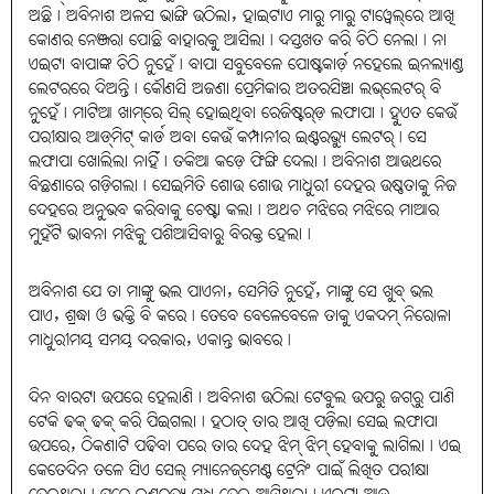
ଅଛି। ଅବିନାଶ ଅଳସ ଭାଙ୍ଗି ଉଠିଲା, ହାଇଟାଏ ମାରୁ ମାରୁ ଟାୱେଲ୍‌ରେ ଆଖି
କୋଣର ନେଞ୍ଜରା ପୋଛି ବାହାରକୁ ଆସିଲା। ଦସ୍ତଖତ କରି ଚିଠି ନେଲା। ନା
ଏଇଟା ବାପାଙ୍କ ଚିଠି ନୁହେଁ। ବାପା ସବୁବେଳେ ପୋଷ୍ଟକାର୍ଡ଼ ନହେଲେ ଇନଲ୍ୟାଣ୍ଡ
ଲେଟରରେ ଦିଅନ୍ତି। କୌଣସି ଅଜଣା ପ୍ରେମିକାର ଅତରସିଞ୍ଚା ଲଭ୍‌ଲେଟର୍‌ ବି
ନୁହେଁ। ମାଟିଆ ଖାମ୍‌ରେ ସିଲ୍‌ ହୋଇଥିବା ରେଜିଷ୍ଟର୍‌ଡ଼ ଲଫାପା। ହୁଏତ କେଉଁ
ପରୀକ୍ଷାର ଆଡ୍‌ମିଟ୍‌ କାର୍ଡ ଅବା କେଉଁ କମ୍ପାନୀର ଇଣ୍ଟରଭ୍ୟୁ ଲେଟର୍‌। ସେ
ଲଫାପା ଖୋଲିଲା ନାହିଁ। ତକିଆ କଡ଼େ ଫିଙ୍ଗି ଦେଲା। ଅବିନାଶ ଆଉଥରେ
ବିଛଣାରେ ଗଡ଼ିଗଲା। ସେଇମିତି ଶୋଉ ଶୋଉ ମାଧୁରୀ ଦେହର ଉଷ୍ଣତାକୁ ନିଜ
ଦେହରେ ଅନୁଭବ କରିବାକୁ ଚେଷ୍ଟା କଲା। ଅଥଚ ମଝିରେ ମଝିରେ ମାଆର
ମୁହଁଟି ଭାବନା ମଝିକୁ ପଶିଆସିବାରୁ ବିରକ୍ତ ହେଲା।
ଅବିନାଶ ଯେ ତା ମାଙ୍କୁ ଭଲ ପାଏନା, ସେମିତି ନୁହେଁ, ମାଙ୍କୁ ସେ ଖୁବ୍‌ ଭଲ
ପାଏ, ଶ୍ରଦ୍ଧା ଓ ଭକ୍ତି ବି କରେ। ତେବେ ବେଳେବେଳେ ତାକୁ ଏକଦମ୍‌ ନିରୋଳା
ମାଧୁରୀମୟ ସମୟ ଦରକାର, ଏକାନ୍ତ ଭାବରେ।
ଦିନ ବାରଟା ଉପରେ ହେଲାଣି। ଅବିନାଶ ଉଠିଲା ଟେବୁଲ ଉପରୁ ଜଗ୍‌ରୁ ପାଣି
ଟେକି ଢକ୍‌ ଢକ୍‌ କରି ପିଇଗଲା। ହଠାତ୍‌ ତାର ଆଖି ପଡ଼ିଲା ସେଇ ଲଫାପା
ଉପରେ, ଠିକଣାଟି ପଢିବା ପରେ ତାର ଦେହ ଝିମ୍‌ ଝିମ୍‌ ହେବାକୁ ଲାଗିଲା। ଏଇ
କେତେଦିନ ତଳେ ସିଏ ସେଲ୍‌ ମ୍ୟାନେଜ୍‌ମେଣ୍ଟ ଟ୍ରେନିଂ ପାଇଁ ଲିଖିତ ପରୀକ୍ଷା