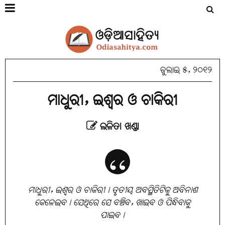
ଜୁଲାଇ ୫, ୨୦୧୨
ମାଧୁରୀ, ଇଶ୍ୱର ଓ ଚାକିରୀ
ଲଳିତା ଖଣ୍ଡା
ମାଧୁରୀ, ଇଶ୍ବର ଓ ଚାକିରୀ। ତୃତୀୟ ଅବସ୍ଥିତିଟିକୁ ଅବିନାଶ
କେଳେଇବ। ସେଥିରେ ସେ ବଞ୍ଚିବ, ଖାଇବ ଓ ପିନ୍ଧିବାକୁ
ପାଇବ।