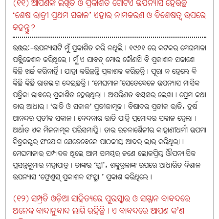
(୧୧) ଆପଣଙ୍କ ଲିଖିତ ଓ ପ୍ରକାଶିତ ଗୋଟିଏ ଉପନ୍ୟାସ ହେଉଛି
‘ଶେଷ ରାତ୍ରୀ ପ୍ରଥମ ସକାଳ’ ଏହାର ନାମକରଣ ଓ ବିଶେଷତ୍ବ ଉପରେ
କହନ୍ତୁ?
ଉତ୍ତର:-ଉପନ୍ୟାସଟି ମୁଁ ପ୍ରକାଶିତ କରି ନଥିଲି। ୧୯୬୧ ରେ କଟକର ମେଘମାଳା
ପବ୍ଲିକେଶନ କରିଥିଲେ। ମୁଁ ଏ ଯାବତ୍‌ ମୋର କୌଣସି ବି ପ୍ରକାଶନ ସକାଶେ
କିଛି ଖର୍ଚ୍ଚ କରିନାର୍ହି। ଯାହା କରିଛନ୍ତି ପ୍ରକାଶକ କରିଛନ୍ତି। ପୂରା ନ ହେଲେ ବି
କିଛି କିଛି ରାଜଭାଗ ଦେଇଛନ୍ତି। ‘ମେଘମାଳା’ସେତେବେଳେ ଉପନ୍ୟାସ ମାସିକ
ପତ୍ରିକା ଭାବରେ ପ୍ରକାଶିତ ହେଉଥିଲା। ଅପରିଣତ ବୟସର ଲେଖା। ପ୍ରେମ କଥା
ତାର ଆଧାର। ‘ରାତି ଓ ସକାଳ’ ପ୍ରତୀକାତ୍ମକ। ବିଷାଦର ପ୍ରତୀକ ରାତି, ହର୍ଷ
ଆନନ୍ଦର ପ୍ରତୀକ ସକାଳ। ବେଦନାର ରାତି ପାହି ପ୍ରମୋଦର ସକାଳ ହେଲା।
ଅର୍ଥାତ ଏକ ମିଳନାତ୍ମକ ପରିସମାପ୍ତି। ତାର ରଚନାଶୈଳୀର କାହାଣୀଧର୍ମୀ ଉପମା
ଚିତ୍ରକଳ୍ପର ସଂଯୋଗ ସେତେବେଳେ ପାଠକୀୟ ଆଦର ଲାଭ କରିଥିଲା।
ମେଘମାଳାର ସମ୍ପାଦକ ଥିଲେ ଆମ ସମୟର ଜଣେ ଲୋକପ୍ରିୟ ଔପନ୍ୟାସିକ
ପ୍ରସନ୍ନକୁମାର ମହାପାତ୍ର। ତାଙ୍କର ‘ସ୍ତ୍ରୀ’, ଶକୁନ୍ତଳାଙ୍କ ଉପରେ ଆଧାରିତ ବିଶାଳ
ଉପନ୍ୟାସ ‘ଫ୍ରେଣ୍ଡସ୍‌ ପ୍ରକାଶନ ସଂସ୍ଥା ’ ପ୍ରକାଶ କରିଥିଲେ।
(୧୨) ସମ୍ପ୍ରତି ଓଡ଼ିଆ ସାହିତ୍ୟରେ ପୁରସ୍କାର ଓ ସମ୍ମାନ ବାବଦରେ
ଅନେକ ବାଦାନୁବାଦ ଲାଗି ରହିଛି। ଏ ବାବଦରେ ଆପଣ କ’ଣ