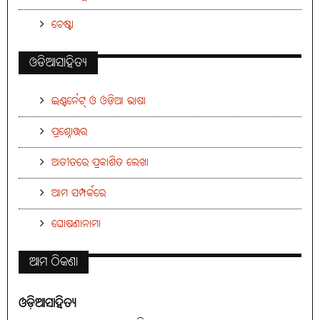
ଚେଷ୍ଟା
ଓଡିଆସାହିତ୍ୟ
ଇଣ୍ଟର୍ନେଟ୍ ଓ ଓଡ଼ିଆ ଭାଷା
ପ୍ରଶ୍ନୋତ୍ତର
ଅତୀତରେ ପ୍ରକାଶିତ ଲେଖା
ଆମ ସମ୍ପର୍କରେ
ଘୋଷଣାନାମା
ଆମ ଠିକଣା
ଓଡ଼ିଆସାହିତ୍ୟ