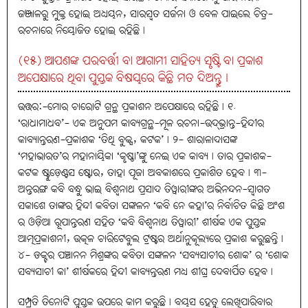
ଜଞ୍ଜାଳରୁ ମୁକ୍ତ ହୋଇ ଅଧ୍ୟୟନ, ସାରସ୍ବତ ସର୍ଜନା ଓ ବେଳ ପାଇଲେ ଚିତ୍ର-
ରଚନାରେ ନିୟୋଜିତ ହୋଇ ରହିଛି।
(୧୫) ଆପଣଙ୍କ ପରବର୍ତ୍ତୀ ବା ଆଗାମୀ ସାହିତ୍ୟ ସୃଷ୍ଟି ବା ପ୍ରକାଶ
ଅପେକ୍ଷାରେ ଥିବା ପୁସ୍ତକ ବିଷୟରେ କିଛି ମତ ଦିଅନ୍ତୁ।
ଉତ୍ତର:-ମୋର ଚାରୋଟି ଗ୍ରନ୍ଥ ପ୍ରକାଶନ ଅପେକ୍ଷାରେ ରହିଛି। ୧.
‘ରାଧାମାଧବ’- ଏକ ଅନୁପମ କାବ୍ୟଗ୍ରନ୍ଥ-ମୂଳ ରଚନା-ଉଦ୍‌ଭ୍ରାନ୍ତ-ହିନ୍ଦୀର
କାବ୍ୟାନ୍ତରଣ-ପ୍ରକାଶକ ‘ତିଥି ବୁକ୍ସ, କଟକ’। ୨- ଶାରାଳାଦାସଙ୍କ
‘ମହାଭାରତ’ର ମହାନାୟିକା ‘କୃଷ୍ଣା’ଙ୍କୁ ନେଇ ଏକ କାବ୍ୟ। ତାର ପ୍ରକାଶକ-
କଟକ ଷ୍ଟୁଡ଼େଣ୍ଟସ ଷ୍ଟୋର, ତାହା ପୂଜା ଅବକାଶରେ ପ୍ରକାଶିତ ହେବ। ୩-
ଅନ୍ତରଙ୍ଗ କବି ବନ୍ଧୁ ଭାଇ ବିଶ୍ବନାଥ ପ୍ରସାଦ ତିୱାରୀଙ୍କର ଅଭିନନ୍ଦନ-ସ୍ବାଗତ
ସକାଶେ ତାଙ୍କର ହିନ୍ଦୀ କବିତା ସଙ୍କଳନ ‘କବି ନେ କହା’ର ନିର୍ବାଚିତ କିଛି ଅଂଶ
ର ଓଡ଼ିଆ ରୂପାନ୍ତରଣ ସହିତ ‘କବି ବିଶ୍ବନାଥ ତିୱାରୀ’ ଶୀର୍ଷକ ଏକ ପୁସ୍ତକ
ଆତ୍ମପ୍ରକାଶନୀ, ଉତ୍କଳ ଚାରିଟେବୁଲ ଟ୍ରଷ୍ଟର ଅର୍ଥାନୁକୂଲ୍ୟରେ ପ୍ରକାଶ କରୁଛନ୍ତି।
୪- ଡକ୍ଟର ପଞ୍ଚାନନ ମିଶ୍ରଙ୍କର କବିତା ସଙ୍କଳନ ‘ସବ୍ୟସାଚୀର ଶୋକ’ ର ‘ଶୋକ
ସବ୍ୟସାଚୀ କା’ ଶୀର୍ଷକରେ ହିନ୍ଦୀ କାବ୍ୟନ୍ତରଣ ମଧ୍ୟ ଶୀଘ୍ର ଦେବାର୍ପିତ ହେବ।
ସମ୍ପ୍ରତି ତିନୋଟି ପୁସ୍ତକ ଉପରେ କାମ କରୁଛି। ବୟସ ହେତୁ ଲେଖିପାରିବାର