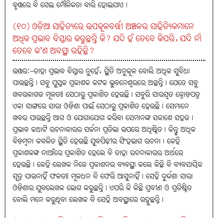
ବୃତ୍ତରେ ବି ସେଇ ମୌଳିକତା ବାରି ହୋଇଯାଏ।
(୧୦) ଓଡ଼ିଆ ସାହିତ୍ୟରେ ଉପକୂଳବର୍ତ୍ତୀ ଅଞ୍ଚଳର ସାହିତ୍ୟିକମାନେ
ଅଧିକ ପ୍ରଭାବ ବିସ୍ତାର କରୁଛନ୍ତି କି? ଯଦି ହଁ ତେବେ କିପରି, ଯଦି ନାଁ
ତେବେ କ’ଣ ଅବସ୍ଥା ରହିଛି?
ଉତ୍ତର:-ତାହା ପ୍ରଭାବ ବିସ୍ତାର ନୁହେଁ, ସ୍ଥିତି ଅନୁକୂଳ ବୋଲି ଅଧିକ ସୁବିଧା
ପାଉଛନ୍ତି। ସବୁ ପୁସ୍ତକ ପ୍ରକାଶକ କଟକ ଭୁବନେଶ୍ବରରେ ଅଛନ୍ତି। ଯେତେ ସବୁ
ଖବରକାଗଜ ମୂଳତଃ ସେଠାରୁ ପ୍ରକାଶିତ ହେଉଛି। ସବୁରି ସାରସ୍ବତ କ୍ରୋଡ଼ପତ୍ର
ଏକା ସାଙ୍ଗରେ ସାରା ଓଡ଼ିଶା ପାଇଁ ସେଠାରୁ ପ୍ରକାଶିତ ହେଉଛି। ସେମାନେ
ଖବର ପାଉଛନ୍ତି ଆଗ ଓ ଯୋଗାଯୋଗ କରିବା ସେମାନଙ୍କ ସକାଶେ ସହଜ।
ପ୍ରଭାବ କଥାଟି ରଚନାକାରର ସର୍ଜନା ପ୍ରତିଭା ଉପରେ ଅଧିଷ୍ଠିତ। କିନ୍ତୁ ଅଧିକ
ବିଡ଼ମ୍ବନା କବଳିତ ସ୍ଥିତି ହେଉଛି ଯୁବପିଢ଼ୀର ସିଂହଭାଗ ରଚନା। କେହି
ପ୍ରକାଶକଙ୍କ ନାଆଁରେ ପ୍ରକାଶିତ ହେଲେ ବି ତାହା ରଚନାକାରର ଅର୍ଥରେ
ହେଉଛି। କେହି ଲେଖକ ନିଜେ ପ୍ରକାଶନର ବ୍ୟବସ୍ଥା କଲେ କିଛି ବି ବ୍ୟବସାୟିକ
ସୂତ୍ର ପାଉନାହିଁ ଫଳତଃ ମୂଳଧନ ବି ଫେରି ଆସୁନାହିଁ। ସେହି ଦୁର୍ଦ୍ଦଶା ସାରା
ଓଡ଼ିଶାର ଯୁବଲେଖକ ଭୋଗ କରୁଛନ୍ତି। ଏପରି କି କିଛି ପ୍ରବୀଣ ଓ ପ୍ରତିଷ୍ଠିତ
ବୋଲି ମନେ କରୁଥିବା ଲେଖକ ବି ସେହି ଅବସ୍ଥାରେ ରହୁଛନ୍ତି।