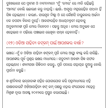
ଦୁଃଖଲାଗେ ଯେ ପ୍ରବୀଣ ଓ ନବୀନମାନେ ‘ମୁଁ’ ‘ମୋର’ ରେ ମାତି ରହିଛନ୍ତି
‘ଆମର’ ବୋଲି ଉଚ୍ଚାରଣ କରୁ ନାହାନ୍ତି। ଈର୍ଷା, ଅସୂୟା ମତ୍ସରରହିତ ସାଧନା ହିଁ
ସିଦ୍ଧ ହୋଇଥାଏ। କାରଣ, ସାରସ୍ବତ ନିଷ୍ଠା ଓ ଯେ କୌଣସି ଚାରୁକଳାର ଅର୍ଚ୍ଚନା
ଏକ ତପସ୍ୟା ବିଳାସ ନୁହେଁ। ଆଳସ୍ୟରହିତ ଅଧ୍ୟୟନବ୍ରତୀ ହେବାକୁ
ଅନୁଜମାନଙ୍କ ପ୍ରତି ମୋର ନିବେଦନ। ପଢ଼ନ୍ତୁ ଅଧିକ। ମୋର ଅନୁଭବ ଯେ
ଶହେଭାଗ ନ ପଢ଼ିଲେ ପାଞ୍ଚଭାଗ ଲେଖିବା ସମ୍ଭବ ହେବନାହିଁ।
(୧୭) ଓଡ଼ିଆ ସାହିତ୍ୟ ଡଟ୍‌କମ୍‌ ପାଇଁ ଆପଣଙ୍କର ବାର୍ତ୍ତା?
ଉତ୍ତର:-ମୁଁ ତ ଓଡ଼ିଆ ସାହିତ୍ୟ ଡଟ୍‌କମ୍‌ ପ୍ରତି ମୋର ଆସ୍ଥା ବ୍ୟକ୍ତ କରି ସାରିଛି,
ଆପଣଙ୍କର ପୂର୍ବ ପ୍ରଶ୍ନର ଉତ୍ତର ମାଧ୍ୟମରେ। ସଦୁଦ୍ୟମ ଅବଶ୍ୟ ସିଦ୍ଧ ସଫଳ
ହୋଇଥାଏ। ଶ୍ୟାମସଖା ସିଦ୍ଧିଦାନ କରନ୍ତୁ, ପ୍ରତି ପଦରେ ସହାୟକ ହୁଅନ୍ତୁ ବୋଲି
ପ୍ରାର୍ଥନା କରୁଛି।
ଡ.ଶ୍ରୀନିବାସ ଉଦ୍‌ଗାତାଙ୍କ ସହିତ ଯୋଗାଯୋଗ କରି ପତ୍ରମାଧ୍ୟମରେ ଏହି
ସାକ୍ଷାତକାରଟି ଓଡ଼ିଆସାହିତ୍ୟ ଡଟ୍‌ କମ୍‌ ପକ୍ଷରୁ ଏହାର ସଂଯୋଜକ ମହେନ୍ଦ୍ର
ମିଶ୍ରଙ୍କ ଦ୍ବାରା ଅଗଷ୍ଟ ୨୦୧୨ରେ ପ୍ରସ୍ତୁତ କରାଯାଇଛି।