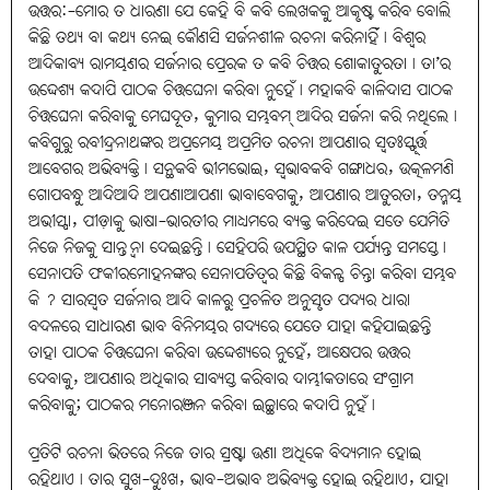
ଉତ୍ତର:-ମୋର ତ ଧାରଣା ଯେ କେହି ବି କବି ଲେଖକକୁ ଆକୃଷ୍ଟ କରିବ ବୋଲି
କିଛି ତଥ୍ୟ ବା କଥ୍ୟ ନେଇ କୌଣସି ସର୍ଜନଶୀଳ ରଚନା କରିନାହିଁ। ବିଶ୍ବର
ଆଦିକାବ୍ୟ ରାମୟଣର ସର୍ଜନାର ପ୍ରେରକ ତ କବି ଚିତ୍ତର ଶୋକାତୁରତା। ତା’ର
ଉଦ୍ଦେଶ୍ୟ କଦାପି ପାଠକ ଚିତ୍ତଘେନା କରିବା ନୁହେଁ। ମହାକବି କାଳିଦାସ ପାଠକ
ଚିତ୍ତଘେନା କରିବାକୁ ମେଘଦୂତ, କୁମାର ସମ୍ଭବମ୍‌ ଆଦିର ସର୍ଜନା କରି ନଥିଲେ।
କବିଗୁରୁ ରବୀନ୍ଦ୍ରନାଥଙ୍କର ଅପ୍ରମେୟ ଅପ୍ରମିତ ରଚନା ଆପଣାର ସ୍ବତଃସ୍ଫୂର୍ତ୍ତ
ଆବେଗର ଅଭିବ୍ୟକ୍ତି। ସନ୍ଥକବି ଭୀମଭୋଇ, ସ୍ବଭାବକବି ଗଙ୍ଗାଧର, ଉତ୍କଳମଣି
ଗୋପବନ୍ଧୁ ଆଦିଆଦି ଆପଣାଆପଣା ଭାବାବେଗକୁ, ଆପଣାର ଆତୁରତା, ତନ୍ମୟ
ଅଭୀସ୍ପା, ପୀଡ଼ାକୁ ଭାଷା-ଭାରତୀର ମାଧ୍ୟମରେ ବ୍ୟକ୍ତ କରିଦେଇ ସତେ ଯେମିତି
ନିଜେ ନିଜକୁ ସାନ୍ତ୍ବନା ଦେଇଛନ୍ତି। ସେହିପରି ଉପସ୍ଥିତ କାଳ ପର୍ଯ୍ୟନ୍ତ ସମସ୍ତେ।
ସେନାପତି ଫକୀରମୋହନଙ୍କର ସେନାପତିତ୍ବର କିଛି ବିକଳ୍ପ ଚିନ୍ତା କରିବା ସମ୍ଭବ
କି ? ସାରସ୍ବତ ସର୍ଜନାର ଆଦି କାଳରୁ ପ୍ରଚଳିତ ଅନୁସୃତ ପଦ୍ୟର ଧାରା
ବଦଳରେ ସାଧାରଣ ଭାବ ବିନିମୟର ଗଦ୍ୟରେ ଯେତେ ଯାହା କହିଯାଇଛନ୍ତି
ତାହା ପାଠକ ଚିତ୍ତଘେନା କରିବା ଉଦ୍ଦେଶ୍ୟରେ ନୁହେଁ, ଆକ୍ଷେପର ଉତ୍ତର
ଦେବାକୁ, ଆପଣାର ଅଧିକାର ସାବ୍ୟସ୍ତ କରିବାର ଦାମ୍ଭୀକତାରେ ସଂଗ୍ରାମ
କରିବାକୁ; ପାଠକର ମନୋରଞ୍ଜନ କରିବା ଇଚ୍ଛାରେ କଦାପି ନୁହଁ।
ପ୍ରତିଟି ରଚନା ଭିତରେ ନିଜେ ତାର ସ୍ରଷ୍ଟା ଉଣା ଅଧିକେ ବିଦ୍ୟମାନ ହୋଇ
ରହିଥାଏ। ତାର ସୁଖ-ଦୁଃଖ, ଭାବ-ଅଭାବ ଅଭିବ୍ୟକ୍ତ ହୋଇ ରହିଥାଏ, ଯାହା