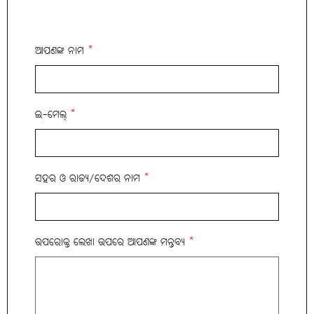
ଆପଣଙ୍କ ନାମ
*
ଇ-ମେଲ୍
*
ସହର ଓ ରାଜ୍ୟ/ଦେଶର ନାମ
*
ଉପରୋକ୍ତ ଲେଖା ଉପରେ ଆପଣଙ୍କ ମନ୍ତବ୍ୟ
*