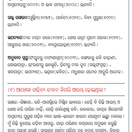
ଅପ୍ରମେୟସୁ(୨୦୦୨) ଓ ଭାବ ସମାଧି(୨୦୦୪) ଇତ୍ୟାଦି।
ଗଳ୍ପ ସଙ୍କଳନ:
ପୂର୍ଣ୍ଣିମା(୧୯୫୭), ପାର୍ବତୀ(୧୯୬୨), ଦିବ୍ୟ ପୁରୁଷ(୧୯୯୦)
ଇତ୍ୟାଦି।
ଉପନ୍ୟାସ:
ନୀଳ ନୟନ ତଳେ(୧୯୫୭), ଶେଷ ରାତ୍ରୀ ପ୍ରଥମ ସକାଳ(୧୯୬୧),
ଆଲୁଅର ଡାକ(୨୦୦୩), ବ୍ୟାଘ୍ରାରୋହଣ(୧୯୯୯) ଇତ୍ୟାଦି।
ଅନୁବାଦ ଗ୍ରନ୍ଥ:
ସଂସ୍କୃତରୁ ନାଟ୍ୟଶାସ୍ତ୍ରମ୍‌(୨୦୦୩), ବଙ୍ଗଳାରୁ କବି କାହାଣୀ,
ଶୋଭାଯାତ୍ରା, ଇଂରାଜୀରୁ ଭବଭୂତି, ହିନ୍ଦୀରୁ ନୀଳ ହ୍ରଦ (ଗଳ୍ପସଂଗ୍ରହ) ,
ଶବଯାତ୍ରା( ଉପନ୍ୟାସ), ଉତ୍ସବା(କବିତା), ମଧୁଶାଳା ସମେତ ଆହୁରି ଅନେକ।
(୧) ଆପଣଙ୍କ ସାହିତ୍ୟ ଜୀବନ କିପରି ଆରମ୍ଭ ହୋଇଥିଲା?
ଉତ୍ତର:-ଜିଜ୍ଞାସା, ରତି-ଆସକ୍ତିରେ ନିଶ୍ଚିତ ଭାବରେ। କେହି ବି କିଛି ଆରମ୍ଭ ଓ
ଶେଷ କରି ପାରିବ ନାହିଁ, ସେହି ସର୍ବଶ୍ରେଷ୍ଠ କବି, କଳାକାର, ଗାୟକ ଶିରୋମଣି
ଅପ୍ରମେୟ ପୁରୁଷ ସହିତ ମାତା ଭାଷା-ଭାରତୀ ଶାରଦା ସରସ୍ବତୀ ଇଚ୍ଛା ନକଲେ।
ମୁଁ କିଛି ବୁଝେଇ କହିବା ଆଗରୁ, ଯାହା ପରିଣତ ବୟସରେ ଅନୁଭବ କରୁଛି
ତାହା ପ୍ରକାଶ କରୁଛି। ସାରସ୍ବତ ସର୍ଜନା ପ୍ରକ୍ରିୟା ଏକ ତନ୍ମୟ ତପସ୍ୟା, ବିଳାସ