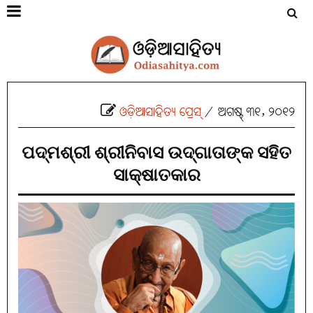
ଓଡ଼ିଆସାହିତ୍ୟ ପ୍ରେସ୍‌
/
ଅଗଷ୍ଟ୍ ୩୧, ୨୦୧୨
ପଦ୍ମଶ୍ରୀ ଶ୍ରୀନିବାସ ଉଦ୍‌ଗାତାଙ୍କ ସହିତ
ସାକ୍ଷାତକାର