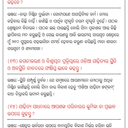
କହିବେ?
ଉତ୍ତର:-ତାହା ନିଶ୍ଚିତ ଦୁର୍ଭାଗ୍ୟ। ଗୋଟାପଣେ ଅସାହିତ୍ୟିକ କର୍ମ। ମୋର
କହିବାର କିଛି ନାହିଁ। ଜାଣିଛି ଏ ପାର୍ଥିବ ସ୍ବୀକୃତି ଚରମ ସ୍ବୀକୃତି ନୁହେଁ। ପାଠକ
ଶ୍ରେଷ୍ଠତମ ବିଚାରକ। ପାଠକ ଭଲ ପାଉଛନ୍ତି ବୋଲି ସିନା ପ୍ରକାଶକ ଆଉ କିଛି
ଛାପିବାର ମନ କରୁଛନ୍ତି ଓ ସେଇ କାରଣରୁ ଆଜି ଭାରତୀୟ ସାରସ୍ବତ କ୍ଷେତ୍ରରେ
ମୁଁ ୨୧୦ ପୁସ୍ତକର ସହଭାଗିତା ସମର୍ଥ ହେବାର କରୁଣା କରିଛନ୍ତି ମାତା ଶାରଦା
ସରସ୍ବତୀ ଓ ଶ୍ୟାମସଖା।
(୧୩) ଜଗତୀକରଣ ଓ ବିଶ୍ବାୟନ ପ୍ରକ୍ରିୟାରେ ଓଡ଼ିଆ ସାହିତ୍ୟର ସ୍ଥିତି
ଓ ଅବସ୍ଥିତି ବାବଦରେ ସଂକ୍ଷିପ୍ତ ଭାବେ କହନ୍ତୁ।
ଉତ୍ତର:-ସ୍ଥିତି ସମ୍ପୂର୍ଣ୍ଣ ଦୁର୍ବଳ। ସେ ସମ୍ବନ୍ଧରେ ଆପଣମାନେ ମୋଠାରୁ ଅଧିକ
ନିଶ୍ଚିତ ଜାଣିଛନ୍ତି ବୋଲି ସିନା ତାର ବିକାଶ ହେତୁ ‘ଓଡ଼ିଆ ସାହିତ୍ୟ ଡଟ୍‌କମ୍‌’
କଥା ଚିନ୍ତାକରି ଉଦ୍ୟମ କରୁଛନ୍ତି।
(୧୪) ସାହିତ୍ୟ ସାଧନାରେ ଆପଣଙ୍କ ପରିବାରର ଭୂମିକା ବା ପ୍ରଭାବ
ଉପରେ କୁହନ୍ତୁ?
ଉତ୍ତର:-କ୍ଷେତ୍ରର ଉର୍ବରତା ଉପରେ ବାନସ୍ପତିକ ବିକାଶ ନିର୍ଭର କରିବା ଭଳି