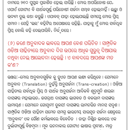
ନାମରେ ୨୧୦ ପୁସ୍ତକ ପ୍ରକାଶିତ ହୋଇ ସାରିଛି। ମୋର ଅପରିତୋଷ ଯେ,
ଏଯାଏଁ ଗୋଟାଏ ବି ସାର୍ଥକପୂର୍ଣ୍ଣ ପରିତୋଷୀ ସର୍ଜନା ସମ୍ଭବ ହୋଇନାହିଁ। ଇଚ୍ଛା ଓ
ଉଦ୍ୟମ ଦୁଇ କଥା କରୁଛି। ଏଯାବତ୍‌ ଯାହା ହୋଇଯାଇଛି ସମସ୍ତେ ମୋର ପ୍ରିୟ
ସମାନ। ସେହି ‘ଭଲ’ ବହିଟିର ଅପେକ୍ଷାରେ ରହିଛି, ଯାହାକୁ ମୁଁ ମୋର ସର୍ବାଧିକ
ପ୍ରିୟ ବୋଲି କହି ଦେଇପାରିବି, ନିର୍ଦ୍ଦ୍ବନ୍ଦରେ।
(୬) ଜଣେ ଅନୁବାଦକ ଭାବରେ ଆପଣ ବେଶ ପରିଚିତ। ସାମ୍ପ୍ରତିକ
ଓଡ଼ିଆ ସାହିତ୍ୟରେ ଅନୁବାଦ ଦିଗ ଉପରେ ଅଧିକ ଗୁରୁତ୍ବ ଦିଆଯାଉ
ନଥିବା ନେଇ ଆଲୋଚନା ହେଉଛି। ଏ ବାବଦରେ ଆପଣଙ୍କ ମତ
କ’ଣ?
ଉତ୍ତର:-ମୋର ଅନୁବାଦଗୁଡ଼ିକ କୁ ହୁଏତ ଆପଣ ଲକ୍ଷ୍ୟ କରିଥିବେ। ସେମାନେ
ଅନୁବାଦ (Translation) ନୁହଁନ୍ତି ଅନୁସର୍ଜନା (Trans-creation)। ଓଡ଼ିଆ
ସାହିତ୍ୟର ସର୍ବାଧିକ ପ୍ରିୟ ଓ ସାର୍ଥକ ଅନୁସର୍ଜନା ଆଦିକବି ଶୂଦ୍ରମୁନି ଶାରଳା
ଦାସଙ୍କର ମହାଭାରତ, ଜଗନ୍ନାଥ ଦାସଙ୍କର ଭାଗବତ ଓ ବଳରାମ ଦାସଙ୍କର
ରାମାୟଣ। ସେମାନେ ଗୋସ୍ବାମୀ ତୁଳସୀ ଦାସଙ୍କର ରାମଚରିତ ମାନସ ସଦୃଶ।
ସାମ୍ପ୍ରତିକ ଓଡ଼ିଆ ସାହିତ୍ୟ ସମେତ ସମଗ୍ର ଭାରତୀୟ ସାରସ୍ବତ ସର୍ଜନା କ୍ଷେତ୍ରରେ
‘ଅନୁବାଦ’ ଏକ ଗୌଣ କର୍ମଭାବରେ ବିବେଚିତ । ତାହା ନିଶ୍ଚିତ ଭାବରେ ଏକ
ଦୁର୍ଭାଗ୍ୟପୂର୍ଣ୍ଣ ବିଡ଼ମ୍ବନା। ମୂଳ ରଚନାକାର ଗୋଟାଏ ଭାଷାର ପ୍ରବୀଣ, ମାତ୍ର