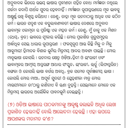
ଅନୁବାଦକ ଭିତରେ ଉଭୟ ଭାଷାର ପ୍ରବୀଣତା ସହିତ ବୋଧ ମର୍ମଜ୍ଞତା ନଥିଲେ
ସର୍ଜନା କଦାପି ସାର୍ଥକ ସୁନ୍ଦର ହେବନାହିଁ। ମର୍ମଜ୍ଞତା ରୂପାନ୍ତରଣରେ ମୂଳ ଭାବକୁ
ଅକ୍ଷୁର୍ଣ୍ଣ ରଖି ବିଶ୍ବସ୍ତ କରିଥାଏ। ତେଣୁ, ତାହା ମୂଳ ରଚନାଠାରୁ ଅଧିକ ଏକ କଠିନ
କର୍ମ। ଭାରତ ସଦୃଶ ଏକ ବହୁଲାବଣ୍ୟବତୀ ଭାଷାର ଦେଶରେ ଅନୁବାଦ
ଭାବାତ୍ମକ ଏକାତ୍ମତା ର ପ୍ରତିଷ୍ଠା ଏକ ମହତ କର୍ମ। ତେଣୁ, ମୁଁ ତାକୁ ଏକ ମିଶନ
(ଧେୟ, ବ୍ରତ) ଭାବରେ ସ୍ବୀକାର କରିଛି। ମୋର ପ୍ରକାଶିତ ଗ୍ରନ୍ଥସମୂହର
ଅର୍ଦ୍ଧାଧିକ ସେଇ ଧାରାର ରୂପାନ୍ତରଣ । ଫଳସ୍ବରୂପ ଆଉ କିଛି ମିଳୁ ନ ମିଳୁ
ଆକୁମାରୀ ହିମାଚଳ ବିଶାଳ ଭୂମିର ମିତ୍ରମୟ ଆଦର ଅବଶ୍ୟ ପାଇଛି। ମୋର
ମାତୃଭାଷା କୋସଲି। ରଚନାର କ୍ଷେତ୍ର ଓଡ଼ିଆ,ହିନ୍ଦୀ ଓ ଇଂରାଜୀ ଏବଂ
ଭାବାତ୍ମକର ଆତ୍ମୀୟ ଅନ୍ତରଙ୍ଗ ଆଧାର ସଂସ୍କୃତ, ଇଂରାଜୀ, ଊର୍ଦ୍ଦୁ (ଲିପ୍ୟନ୍ତରିତ)
ବଙ୍ଗଳା ଓ କୋସଲି ଭାଷା ବର୍ଗର ଅବଧି, ବ୍ରଜ ସମେତ ପୂର୍ବାଞ୍ଚଳୀୟ ଭାଷା।
କୋସଲି ମୋର ମାଆ, ଅପୂର୍ବ ସୁନ୍ଦରୀ ଓ ସ୍ନେହଶୀଳା ମାତ୍ର ମୋର
ମାଉସୀମାନେ ତା’ଠାରୁ କାଣିଚାଏ ବି ଊଣା ନୁହନ୍ତି। ସେଇମାନେ ମୋତେ ଏକ
ମିତ୍ରମୟ ଭାରତର ଅଲୌକିକ ପାବନଭୂମି ଦେଇଛନ୍ତି।
(୭) ଓଡ଼ିଆ ଭାଷାରେ ପାଠକମାନଙ୍କୁ ଆକୃଷ୍ଟ କଲାଭଳି ଅଧିକ ଲେଖା
ପ୍ରକାଶିତ ହେଉନାହିଁ ବୋଲି ଆଲୋଚନା ହେଉଛି। ଏହା ଉପରେ
ଆପଣଙ୍କର ମତାମତ କ’ଣ?