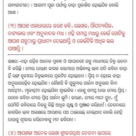
ସବ୍ୟସାଚୀକା)। ଆଗାମୀ ପୂଜା ପର୍ଯ୍ୟନ୍ତ ତାହା ପ୍ରକାଶିତ ହୋଇଯିବ ବୋଲି
ଆଶା।
(୩) ଆପଣ ଏକାଧାରରେ ଜଣେ କବି, ଲେଖକ, ଔପନ୍ୟାସିକ,
ନାଟ୍ୟକାର ଏବଂ ଅନୁବାଦକ ମଧ୍ୟ। ଏହି ସମସ୍ତ ମଧ୍ୟରୁ କେଉଁ ଗୋଟିକୁ
ଆପଣ ସବୁଠାରୁ ପ୍ରାଧାନ୍ୟ ଦେଇଥାନ୍ତି ଓ କେଉଁଟିକି ଅଧିକ ଭଲ
ପାଆନ୍ତି।
ଉତ୍ତର:-ଏହା ସହିତ ଅନେକ ପ୍ରବନ୍ଧ ଓ ଆପାତତଃ ସବୁ ମାଧ୍ୟମରେ ଚିତ୍ର ରଚନା
ବି କରିଛି। ମୋର ଧାରଣା କାଗଜ କଲମରେ ଅଭିବ୍ୟକ୍ତ ଭାବ ଯଦି କବିତା ତାହା
ହିଁ ରଙ୍ଗ ତୂଳୀରେ ଚିତ୍ରଭାବରେ ପ୍ରକଟିତ ହୋଇଥାଏ। ପ୍ରିୟ ନ ହେଲେ ତାହା
ଅନୁରାଗରହିତ ହୋଇଯିବ। କୌଣସି ବି ସୁକୁମାର ସର୍ଜନା ଅନୁରାଗ ବିନା
ଅର୍ଥହୀନ, ମୂଲ୍ୟହୀନ ହୋଇଯିବା ସ୍ବାଭାବିକ। ତେଣୁ ସମସ୍ତ ଧାରା ମୋର ପ୍ରିୟ।
ତେବେ କବିତା ମୋର ପ୍ରିୟ ସର୍ଜନା ଭୂମି। କାରଣ, ମୋର ମନେ ହୁଏ, ମୁଁ
ଯେମିତି କବିତାରେ ନିଜକୁ କିଛି ଅଧିକ ସ୍ପଷ୍ଟ ଓ ପ୍ରାଞ୍ଜଳ କରିଥାଏଁ। ଚେତନାରେ
ଜାଗରିତ ଭାବ ଅଲକ୍ଷରେ ଆପଣାର ପଥ ଠଉରେଇ ନେଇଥାଏ ବୋଲି ସେହି
ଧାରାକୁ ସ୍ବୀକାର କରିନେବାକୁ ମନ ଢଳିଯାଏ।
(୪) ଆପଣଙ୍କ ଅନେକ ଲେଖା ଶ୍ରୀଜଗନ୍ନାଥ ଚେତନା ଉପରେ