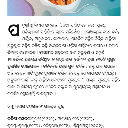
ପ
ଦ୍ମଶ୍ରୀ ଶ୍ରୀନିବାସ ଉଦ୍‌ଗାତା ଓଡ଼ିଆ ସାହିତ୍ୟରେ ଜଣେ ପ୍ରଚଣ୍ଡ
ପ୍ରତିଭାଶାଳୀ ସାହିତ୍ୟିକ ଭାବେ ପରିଗଣିତ। ଏକାଧାରରେ ଜଣେ କବି,
ଗାଳ୍ପିକ, ଅନୁବାଦକ, ନାଟ୍ୟକାର, ପ୍ରାବନ୍ଧିକ ସହିତ ବିଭିନ୍ନ ସାହିତ୍ୟ
ଅନୁଷ୍ଠାନ ସହିତ ଜଡ଼ିତ ରହି ଡ.ଉଦ୍‌ଗାତା ଓଡ଼ିଆ ସାହିତ୍ୟର ପ୍ରଚାର ଓ ପ୍ରସାର
ଦିଗରେ ସାଧନାରତ। ବଲାଙ୍ଗୀର ସହରରେ ବାସ କରୁଥିବା ଓ ସମ୍ପ୍ରତି
୭୭ବର୍ଷରେ ପଦାର୍ପଣ କରିଥିବା ଡ.ଉଦ୍‌ଗାତାଙ୍କ ବର୍ତ୍ତମାନ ସୁଦ୍ଧା ୨୧୦ଟି ପୁସ୍ତକ
ପ୍ରକାଶିତ ହୋଇସାରିଛି। ଚଳିତବର୍ଷ ଶେଷ ସୁଦ୍ଧା କବିତା, ଗଳ୍ପ ଆଦି ଉପରେ
ଅତି କମ୍‌ରେ ୩ଟି ପୁସ୍ତକ ପ୍ରକାଶିତ କରିବା ନିମନ୍ତେ ସେ କାର୍ଯ୍ୟରତ ରହିଛନ୍ତି।
ଅନୁବାଦ ପାଇଁ କେନ୍ଦ୍ର ସାହିତ୍ୟ ଏକାଡ଼େମୀ ପୁରସ୍କାର ଓ ସାରଳା ପୁରସ୍କାର ସହିତ
ରାଜ୍ୟ ଓ ଜାତୀୟ ସ୍ତରରେ ଅନେକ ସମ୍ମାନ ଓ ପୁରସ୍କାରରେ ସମ୍ମାନୀତ ଓ
ସମ୍ବର୍ଦ୍ଧିତ ହୋଇଛନ୍ତି ଡ.ଉଦ୍‌ଗାତା।
ଡ.ଶ୍ରୀନିବାସ ଉଦ୍‌ଗାତାଙ୍କ ସାରସ୍ୱତ ସୃଷ୍ଟି
କବିତା ସଙ୍କଳନ:
ପୂରବୀ(୧୯୬୧), ଆପଣାର ଗୀତ(୧୯୭୮),
ପୁନଶ୍ଚ..ପୁନଶ୍ଚ(୧୯୮୭), ଚୈତ୍ରରଥ(୧୯୮୧), ପ୍ରିୟତମାସୁ(୨୦୦୧),