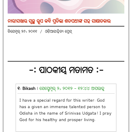
ନାରୀସତ୍ତାର ସ୍ବଚ୍ଛ ରୂପ କବି ପ୍ରତିଭା ଶତପଥୀଙ୍କ ସହ ସାକ୍ଷାତକାର
ଡିସେମ୍ବର୍ ୨୬, ୨୦୧୧
/
ଓଡ଼ିଆସାହିତ୍ୟ ପ୍ରେସ୍‌
-: ପାଠକୀୟ ମତାମତ :-
୧. Bikash
|
ସେପ୍ଟେମ୍ବର୍ ୨, ୨୦୧୨ - ୧୨:୪୪ ଅପରାହ୍ନ
I have a special regard for this writer. God
has a given an immense talented person to
Odisha in the name of Srinivas Udgata! I pray
God for his healthy and prosper living.