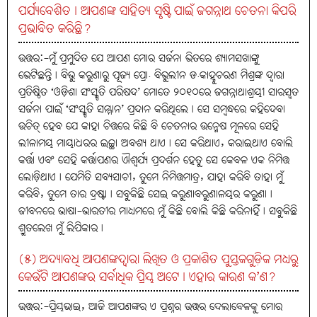
ପର୍ଯ୍ୟବେଶିତ। ଆପଣଙ୍କ ସାହିତ୍ୟ ସୃଷ୍ଟି ପାଇଁ ଜଗନ୍ନାଥ ଚେତନା କିପରି
ପ୍ରଭାବିତ କରିଛି?
ଉତ୍ତର:-ମୁଁ ପ୍ରମୁଦିତ ଯେ ଆପଣ ମୋର ସର୍ଜନା ଭିତରେ ଶ୍ୟାମସଖାଙ୍କୁ
ଭେଟିଛନ୍ତି। ବିଭୁ କରୁଣାରୁ ପୂଜ୍ୟ ପ୍ରୋ. ବିଭୁଲୀନ ଡ.କାହ୍ନୁଚରଣ ମିଶ୍ରଙ୍କ ଦ୍ବାରା
ପ୍ରତିଷ୍ଠିତ ‘ଓଡ଼ିଶା ସଂସ୍କୃତି ପରିଷଦ’ ମୋତେ ୨୦୧୦ରେ ଜଗନ୍ନାଥାଶ୍ରୟୀ ସାରସ୍ବତ
ସର୍ଜନା ପାଇଁ ‘ସଂସ୍କୃତି ସମ୍ମାନ’ ପ୍ରଦାନ କରିଥିଲେ। ସେ ସମ୍ବନ୍ଧରେ କହିଦେବା
ଉଚିତ୍‌ ହେବ ଯେ କାହା ଚିତ୍ତରେ କିଛି ବି ଚେତନାର ଉନ୍ମେଷ ମୂଳରେ ସେହି
ଲୀଳାମୟ ମାୟାଧରର ଇଚ୍ଛା ଅବଶ୍ୟ ଥାଏ। ସେ କରିଥାଏ, କରାଇଥାଏ ବୋଲି
କର୍ତ୍ତା ଏବଂ ସେହି କର୍ତ୍ତାପଣର ଐଶ୍ବର୍ଯ୍ୟ ପ୍ରଦର୍ଶନ ହେତୁ ସେ କେବଳ ଏକ ନିମିତ୍ତ
ଲୋଡ଼ିଥାଏ। ଯେମିତି ସବ୍ୟସାଚୀ, ତୁମେ ନିମିତ୍ତମାତ୍ର, ଯାହା କରିବି ତାହା ମୁଁ
କରିବି, ତୁମେ ତାର ଦ୍ରଷ୍ଟା। ସବୁକିଛି ସେଇ କରୁଣାବରୁଣାଳୟର କରୁଣା।
ଜୀବନରେ ଭାଷା-ଭାରତୀର ମାଧ୍ୟମରେ ମୁଁ କିଛି ବୋଲି କିଛି କରିନାହିଁ। ସବୁକିଛି
ଶ୍ରୁତଲେଖ ମୁଁ ଲିପିକାର।
(୫) ଅଦ୍ୟାବଧି ଆପଣଙ୍କଦ୍ବାରା ଲିଖିତ ଓ ପ୍ରକାଶିତ ପୁସ୍ତକଗୁଡ଼ିକ ମଧ୍ୟରୁ
କେଉଁଟି ଆପଣଙ୍କର ସର୍ବାଧିକ ପ୍ରିୟ ଅଟେ। ଏହାର କାରଣ କ’ଣ?
ଉତ୍ତର:-ପ୍ରିୟଭାଇ, ଆଜି ଆପଣଙ୍କର ଏ ପ୍ରଶ୍ନର ଉତ୍ତର ଦେଲାବେଳକୁ ମୋର