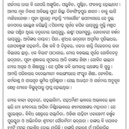
ସର୍ଜନାର ଧାରା ବି ସେପରି ଅଙ୍କୁରିତ, ପଲ୍ଳବିତ, ପୁଷ୍ପିତ, ଫଳବନ୍ତ ହୋଇଥାଏ।
ଆମର ମୂଳ ନିବାସ ଅବିଭକ୍ତ ପୁରୀ ଜିଲ୍ଲା ଦିବ୍ୟସିଂହପୁର ଶାସନ। ତାକୁ ଲାଗି
ମାଣିକାଗୋଡ଼ା। ପୂଜ୍ୟ ସୁରେନ୍ଦ୍ର ମହାନ୍ତି ‘ନୀଳଶୈଳ’ ଉପନ୍ୟାସରେ ସେ ଦୁଇ
ଜନପଦର ଉଲ୍ଲେଖ କରିଛନ୍ତି।(ପିତାମହ ସ୍ବର୍ଗତ କପିଳ ରାୟଗୁରୁ ମୁକ୍ତି ମଣ୍ଡପ
ସଭା ପଣ୍ଡିତ ଥିଲେ ଚନ୍ଦ୍ରଚୋର ରାୟଗୁରୁ, ଲକ୍ଷ୍ମୀ ପରମଗୁରୁ, ଗୋଦାବରୀ ବର୍ଦ୍ଧନ
ରାୟଗୁରୁ, ଆଦିଙ୍କର ଦାୟାଦ) ପିତା, ଶ୍ରୀଧର ଉଦ୍‌ଗାତା ଅପ୍ରମିତ ପ୍ରତିଭାଧର,
ଗୋପବନ୍ଧୁଙ୍କ ସହକର୍ମୀ, ସିଦ୍ଧ କବି ଓ ଚିତ୍ରକର, ଏକଦା ଶାନ୍ତି ନିକେତନର କଳା
ବିଭାଗର ଛାତ୍ର, ଏକ ବିରାଟ ପାଠାଗାର, ମୋର ବଡ଼ଭାଇ ସ୍ବର୍ଗତ ଗୋବିନ୍ଦଚନ୍ଦ୍ର
ଉଦ୍‌ଗାତା, ପୂଜ୍ୟ ଶ୍ରଦ୍ଧାକର ସୂପକାର ଆଦି ତାଙ୍କର ଶିଷ୍ୟ। ଗୋବିନ୍ଦ ଭାଇନା
ମୋର ଅଗ୍ରଜ ଓ ଶିକ୍ଷାଗୁରୁ। ସେ ପ୍ରସିଦ୍ଧ କବି ରମାକାନ୍ତ ରଥଙ୍କର ବି ଗୁରୁ।
ଆମରି ପରିବାରର ଦଦେଇମାନେ ବଲାଙ୍ଗୀରରେ ସଂସ୍କୃତ ଶିକ୍ଷା, ଜ୍ୟୋତିଷ,
କର୍ମକାଣ୍ଡ ଓ ସାରସ୍ବତ ଭୂମିର ପ୍ରତିଷ୍ଠାତା। ସେଇ ଅଧ୍ୟୟନ ଓ ସର୍ଜନାର ଅନୁକୂଳ
କ୍ଷେତ୍ର ମୋତେ ବିଭୁକୃପାରୁ ପ୍ରାପ୍ତ ହୋଇଥିଲା।
ମୋର ବାଲ୍ୟ ସହଚରୀ, ସହଭାଗିନୀ, ସହଧର୍ମିଣୀ ଭାବରେ ଅଭାବରେ ଭାବ
ଭରି ମୋ ଜୀବନରେ ଆସିବା ନିଶ୍ଚିତଭାବରେ ଶ୍ୟାମସଖାଙ୍କର ମହାଦାନ। ସେ
ସୁଲେଖିକା, ବିବିଧ କ୍ଷେତ୍ରରେ ସମ୍ମାନିତା, ଓଡ଼ିଶା ସାହିତ୍ୟ ଏକାଡ଼େମୀ କର୍ତ୍ତୃକ
ପୁରସ୍କୃତା ଓ ଅଭିନନ୍ଦିତା ଶ୍ରୀମତୀ ସୌଦାମିନୀ ଉଦ୍‌ଗାତା। ତାଙ୍କର ବି ଏଯାବତ
୧୬ଟି ପୁସ୍ତକ ପ୍ରକାଶିତ ହୋଇ ସାରିଛି। ତାଙ୍କରି ସକାଶେ ମୁଁ ପାରିବାରିକ