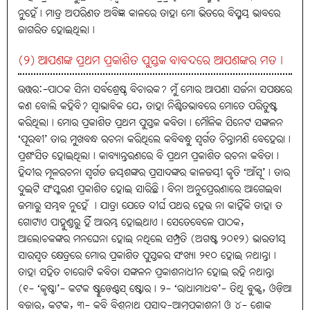
ନୁହେଁ। ମାତ୍ର ଅପରିଣତ ଅବିଜ୍ଞ କାଳରେ ତାହା ମୋ ଭିତରେ ବିସ୍ମୟ ଭାବରେ
ଜାଗରିତ ହୋଇଥିଲା।
(୨) ଆପଣଙ୍କ ପ୍ରଥମ ପ୍ରକାଶିତ ପୁସ୍ତକ ବାବଦରେ ଆପଣଙ୍କର ମତ।
ଉତ୍ତର:-ପାଠକ ସିନା ସର୍ବଶ୍ରେଷ୍ଠ ବିଚାରକ? ମୁଁ ମୋର ଆପଣା ସର୍ଜନା ସପକ୍ଷରେ
କଣ ବୋଲି କହିବି? ସ୍ବାଭାବିକ ଯେ, ତାହା ନିଶ୍ଚିତଭାବରେ ମୋତେ ପରିତୁଷ୍ଟ
କରିଥିଲା। ମୋର ପ୍ରକାଶିତ ପ୍ରଥମ ପୁସ୍ତକ କବିତା। ମୌଳିକ ସିନେଟ ସଙ୍କଳନ
‘ପୂରବୀ’ ତାର ମୁଖବନ୍ଧ ରଚନା କରିଥିଲେ କବିବନ୍ଧୁ ସ୍ବର୍ଗତ ଚିନ୍ତାମଣି ବେହେରା।
ପ୍ରଶଂସିତ ହୋଇଥିଲା। କାବ୍ୟାନ୍ତରଣରେ ବି ପ୍ରଥମ ପ୍ରକାଶିତ ରଚନା କବିତା।
ହିନ୍ଦୀର ମୂଳରଚନା ସ୍ବର୍ଗତ ଜୟଶଙ୍କର ପ୍ରସାଦଙ୍କର କାଳଜୟୀ କୃତି ‘ଆଁସୂ’। ତାର
ଦୁଇଟି ସଂସ୍କରଣ ପ୍ରକାଶିତ ହୋଇ ସାରିଛି। ବିନା ଅନୁପ୍ରେରଣାରେ ଆଗେଇବା
ଜମାରୁ ସମ୍ଭବ ନୁହେଁ । ଯାତ୍ରା ଯେତେ ଦୀର୍ଘ ପଥର ହେଉ ନା କାହିଁକି ତାହା ତ
ଗୋଟାଏ ପାହୁଣ୍ଡରୁ ହିଁ ଆରମ୍ଭ ହୋଇଥାଏ। ସେତେବେଳେ ପାଠକ,
ଆଲୋଚକଙ୍କର ମନଘେନା ହୋଇ ନଥିଲେ ସମ୍ପ୍ରତି (ଅଗଷ୍ଟ ୨୦୧୨) ଭାରତୀୟ
ସାରସ୍ବତ କ୍ଷେତ୍ରରେ ମୋର ପ୍ରକାଶିତ ପୁସ୍ତକର ସଂଖ୍ୟା ୨୧୦ ହୋଇ ନଥାନ୍ତା।
ତାହା ସହିତ ଚାରୋଟି କବିତା ସଙ୍କଳନ ପ୍ରକାଶନାଧୀନ ହୋଇ ରହି ନଥାନ୍ତା
(୧- ‘କୃଷ୍ଣା’- କଟକ ଷ୍ଟୁଡ଼େଣ୍ଟସ୍‌ ଷ୍ଟୋର। ୨- ‘ରାଧାମାଧବ’- ତିଥି ବୁକ୍ସ, ଓଡ଼ିଆ
ବଜାର, କଟକ, ୩- କବି ବିଶ୍ବନାଥ ପ୍ରସାଦ-ଆତ୍ମପ୍ରକାଶନୀ ଓ ୪- ଶୋକ