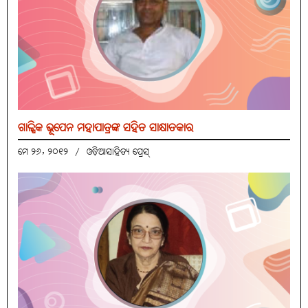
ଗାଳ୍ପିକ ଭୂପେନ ମହାପାତ୍ରଙ୍କ ସହିତ ସାକ୍ଷାତକାର
ମେ ୨୬, ୨୦୧୨
/
ଓଡ଼ିଆସାହିତ୍ୟ ପ୍ରେସ୍‌