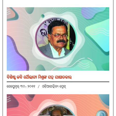
ବିଶିଷ୍ଟ କବି ସୌଭାଗ୍ୟ ମିଶ୍ରଙ୍କ ସହ ସାକ୍ଷାତକାର
ସେପ୍ଟେମ୍ବର୍ ୩୦, ୨୦୧୧
/
ଓଡ଼ିଆସାହିତ୍ୟ ପ୍ରେସ୍‌