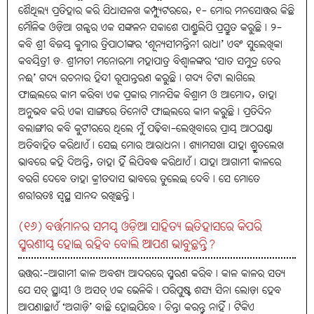
ଶୈଥିଲ୍ୟ ପ୍ରତିହାର କରି ସିଧାସଳଖ କମ୍ପ୍ୟୁଟରରେ, ୧- ମୋର ମନସୋତ୍ତର କିଛି
ମୌଳିକ ଓଡ଼ିଆ ଗଳ୍ପର ଏକ ସଙ୍କଳନ ସକାଶେ ପାଣ୍ଡୁଲିପି ପ୍ରସ୍ତୁତ କରୁଛି। ୨-
କବି ଶ୍ରୀ ବିଜୟ କୁମାର ତ୍ରିପାଠୀଙ୍କର ‘ଶୂନ୍ୟସୀମନ୍ତିନୀ ରାଧା’ ଏବଂ ସୁଲେଖିକା
କବୟିତ୍ରୀ ଡ. ଶ୍ରୀମତୀ ମନୋରମା ମହାପାତ୍ର ବିଶ୍ବାଳଙ୍କର ‘ସାତ ସମୁଦ୍ର ତେର
ନଈ’ ଗଦ୍ୟ ରଚନାର ହିନ୍ଦୀ ରୂପାନ୍ତରଣ କରୁଛି। ଗଦ୍ୟ ଚିଟା ଲାଗିଲେ
ଫାଇଲରେ କାମ କରିବା ଏକ ପ୍ରକାର ମାନସିକ ବିଶ୍ରାମ ଓ ଆମୋଦ, ତାହା
ଅନୁଭବ କରି ଏକା ସାଙ୍ଗରେ ତିନୋଟି ଫାଇଲରେ କାମ କରୁଛି। ପ୍ରତିଦିନ
ବଲାଙ୍ଗୀର କବି କୁଟୀରରେ ଥିଲେ ମୁଁ ପଢ଼ିବା-ଲେଖିବାରେ ପ୍ରାୟ ଆଠଘଣ୍ଟା
ଅତିବାହିତ କରିଥାଏଁ। ସେଇ ମୋର ଆରାଧନା। ଶ୍ୟାମସଖା ଯାହା ଶ୍ରୁତଲେଖ
ଭାବରେ କହି ଦିଅନ୍ତି, ତାହା ହିଁ ଲିପିବଦ୍ଧ କରିଥାଏଁ। ଯାହା ଆଗାମୀ କାଳରେ
ବରଗି ଦେବେ ତାହା କ୍ରୀତଦାସ ଭାବରେ ତୁଲେଇ ଦେବି। ସେ ମୋତେ
ଶରୀରତଃ ସ୍ବସ୍ଥ ସାନନ୍ଦ ରଖିଛନ୍ତି।
(୧୬) ବର୍ତ୍ତମାନର ସମୟ ଓଡ଼ିଆ ସାହିତ୍ୟ ଇତିହାସରେ କିପରି
ସ୍ମରଣୀୟ ହୋଇ ରହିବ ବୋଲି ଆପଣ ଭାବୁଛନ୍ତି?
ଉତ୍ତର:-ଆଗାମୀ କାଳ ଅବଶ୍ୟ ଆଦରରେ ସ୍ମରଣ କରିବ। କାଳ କାଳର ସତ୍ୟ
ଯେ ସତ୍‌ ସ୍ଥାୟୀ ଓ ଅସତ୍‌ ଏକ ଭେଳିକି। ପରିପୁଷ୍ଟ ଶସ୍ୟ ସିନା ଲୋଡ଼ା ହେବ
ଆପଣାଛାଏଁ ‘ଅଗାଡ଼ି’ ବାଛି ହୋଇଯିବେ। ଚିନ୍ତା କରନ୍ତୁ ନାହିଁ। ଟିକିଏ