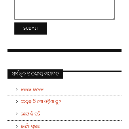
ସର୍ବାଧିକ ପାଠକୀୟ ମତାମତ
ଜଗତେ କେବଳ
ଦେଖିଛ କି ମୋ ଓଡ଼ିଶା କୁ?
ଶେଫାଳି ପ୍ରତି
ଭାର୍ଯ୍ୟା ପୂରାଣ