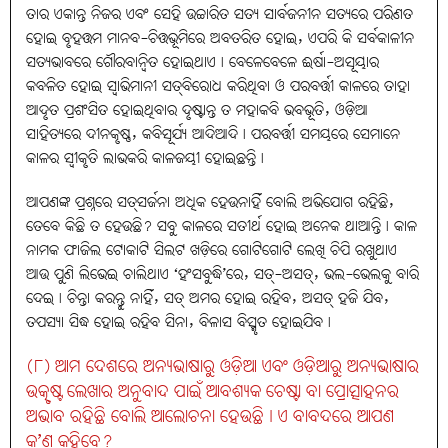
ତାର ଏକାନ୍ତ ନିଜର ଏବଂ ସେହି ଉଚ୍ଚାରିତ ସତ୍ୟ ସାର୍ବଜନୀନ ସତ୍ୟରେ ପରିଣତ
ହୋଇ ବୃହତ୍ତମ ମାନବ-ଚିତ୍ତଭୂମିରେ ଅବତରିତ ହୋଇ, ଏପରି କି ସର୍ବକାଳୀନ
ସତ୍ୟଭାବରେ ଗୌରବାନ୍ବିତ ହୋଇଥାଏ। ବେଳେବେଳେ ଈର୍ଷା-ଅସୂୟାର
କବଳିତ ହୋଇ ସ୍ବାଭିମାନୀ ସତ୍‌ବିରୋଧ କରିଥିବା ଓ ପରବର୍ତ୍ତୀ କାଳରେ ତାହା
ଆଦୃତ ପ୍ରଶଂସିତ ହୋଇଥିବାର ଦୃଷ୍ଟାନ୍ତ ତ ମହାକବି ଭବଭୂତି, ଓଡ଼ିଆ
ସାହିତ୍ୟରେ ଦୀନକୃଷ୍ଣ, କବିସୂର୍ଯ୍ୟ ଆଦିଆଦି। ପରବର୍ତ୍ତୀ ସମୟରେ ସେମାନେ
କାଳର ସ୍ବୀକୃତି ଲାଭକରି କାଳଜୟୀ ହୋଇଛନ୍ତି।
ଆପଣଙ୍କ ପ୍ରଶ୍ନରେ ସତ୍‌ସର୍ଜନା ଅଧିକ ହେଉନାହିଁ ବୋଲି ଅଭିଯୋଗ ରହିଛି,
ତେବେ କିଛି ତ ହେଉଛି? ସବୁ କାଳରେ ସତୀର୍ଥ ହୋଇ ଅନେକ ଥାଆନ୍ତି। କାଳ
ନାମକ ଫାଜିଲ ଟୋକାଟି ସିଲଟ ଖଡ଼ିରେ ଗୋଟିଗୋଟି ଲେଖି ଚିପି ରଖୁଥାଏ
ଆଉ ପୁଣି ଲିଭେଇ ଚାଲିଥାଏ ‘ହଂସବୁଦ୍ଧି’ରେ, ସତ୍‌-ଅସତ୍‌, ଭଲ-ଭେଲକୁ ବାରି
ଦେଇ। ଚିନ୍ତା କରନ୍ତୁ ନାହିଁ, ସତ୍‌ ଅମର ହୋଇ ରହିବ, ଅସତ୍‌ ହଜି ଯିବ,
ତପସ୍ୟା ସିଦ୍ଧ ହୋଇ ରହିବ ସିନା, ବିଳାସ ବିସ୍ମୃତ ହୋଇଯିବ।
(୮) ଆମ ଦେଶରେ ଅନ୍ୟଭାଷାରୁ ଓଡ଼ିଆ ଏବଂ ଓଡ଼ିଆରୁ ଅନ୍ୟଭାଷାର
ଉତ୍କୃଷ୍ଟ ଲେଖାର ଅନୁବାଦ ପାଇଁ ଆବଶ୍ୟକ ଚେଷ୍ଟା ବା ପ୍ରୋତ୍ସାହନର
ଅଭାବ ରହିଛି ବୋଲି ଆଲୋଚନା ହେଉଛି। ଏ ବାବଦରେ ଆପଣ
କ’ଣ କହିବେ?