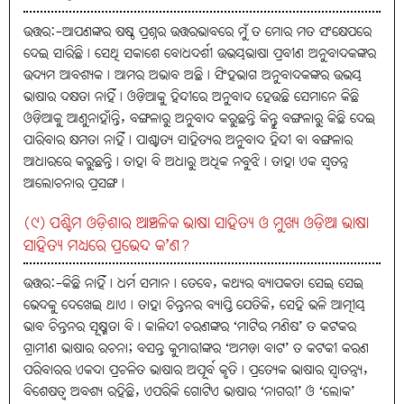
ଉତ୍ତର:-ଆପଣଙ୍କର ଷଷ୍ଠ ପ୍ରଶ୍ନର ଉତ୍ତରଭାବରେ ମୁଁ ତ ମୋର ମତ ସଂକ୍ଷେପରେ
ଦେଇ ସାରିଛି। ସେଥି ସକାଶେ ବୋଧଦର୍ଶୀ ଉଭୟଭାଷା ପ୍ରବୀଣ ଅନୁବାଦକଙ୍କର
ଉଦ୍ୟମ ଆବଶ୍ୟକ। ଆମର ଅଭାବ ଅଛି। ସିଂହଭାଗ ଅନୁବାଦକଙ୍କର ଉଭୟ
ଭାଷାର ଦକ୍ଷତା ନାହିଁ। ଓଡ଼ିଆକୁ ହିନ୍ଦୀରେ ଅନୁବାଦ ହେଉଛି ସେମାନେ କିଛି
ଓଡ଼ିଆକୁ ଆଣୁନାହାଁନ୍ତି, ବଙ୍ଗଳାରୁ ଅନୁବାଦ କରୁଛନ୍ତି କିନ୍ତୁ ବଙ୍ଗଳାରୁ କିଛି ଦେଇ
ପାରିବାର କ୍ଷମତା ନାହିଁ। ପାଶ୍ଚାତ୍ୟ ସାହିତ୍ୟର ଅନୁବାଦ ହିନ୍ଦୀ ବା ବଙ୍ଗଳାର
ଆଧାରରେ କରୁଛନ୍ତି। ତାହା ବି ଅଧାରୁ ଅଧିକ ନବୁଝି। ତାହା ଏକ ସ୍ବତନ୍ତ୍ର
ଆଲୋଚନାର ପ୍ରସଙ୍ଗ।
(୯) ପଶ୍ଚିମ ଓଡ଼ିଶାର ଆଞ୍ଚଳିକ ଭାଷା ସାହିତ୍ୟ ଓ ମୁଖ୍ୟ ଓଡ଼ିଆ ଭାଷା
ସାହିତ୍ୟ ମଧ୍ୟରେ ପ୍ରଭେଦ କ’ଣ?
ଉତ୍ତର:-କିଛି ନାହିଁ। ଧର୍ମ ସମାନ। ତେବେ, କଥ୍ୟର ବ୍ୟାପକତା ସେଇ ସେଇ
ଭେଦକୁ ଦେଖେଇ ଥାଏ। ତାହା ଚିନ୍ତନର ବ୍ୟାପ୍ତି ଯେତିକି, ସେହି ଭଳି ଆତ୍ମୀୟ
ଭାବ ଚିନ୍ତନର ସୂକ୍ଷ୍ମତା ବି। କାଳିନ୍ଦୀ ଚରଣଙ୍କର ‘ମାଟିର ମଣିଷ’ ତ କଟକର
ଗ୍ରାମୀଣ ଭାଷାର ରଚନା; ବସନ୍ତ କୁମାରୀଙ୍କର ‘ଅମଡ଼ା ବାଟ’ ତ କଟକୀ କରଣ
ପରିବାରର ଏକଦା ପ୍ରଚଳିତ ଭାଷାର ଅପୂର୍ବ କୃତି। ପ୍ରତ୍ୟେକ ଭାଷାର ସ୍ବାତନ୍ତ୍ର୍ୟ,
ବିଶେଷତ୍ବ ଅବଶ୍ୟ ରହିଛି, ଏପରିକି ଗୋଟିଏ ଭାଷାର ‘ନାଗରୀ’ ଓ ‘ଲୋକ’