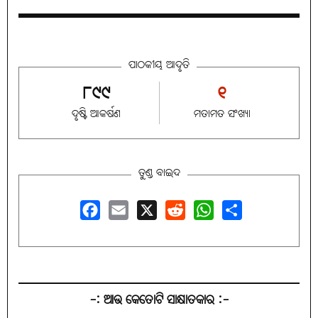
ପାଠକୀୟ ଆଦୃତି
୮୯୯
୧
ଦୃଷ୍ଟି ଆକର୍ଷଣ
ମତାମତ ସଂଖ୍ୟା
ତୁଣ୍ଡ ବାଇଦ
Facebook
Email
X
Reddit
WhatsApp
Share
-: ଆଉ କେତୋଟି ସାକ୍ଷାତକାର :-