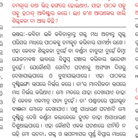
 ଓ
କ
ଚମତ୍କାର ତଥା ଭିନ୍ନ ଢଙ୍ଗରେ ହୋଇଥାଏ, ଯାହା ପାଠକ ପଢ଼ୁ
ଆ
ପଢ଼ୁ ହଠାତ୍‌ ଆବିଷ୍କାର କରେ। ଇଏ କ’ଣ ଆପଣଙ୍କର ଖାଲି
ଶିଳ୍ପକଳା ନା ଆଉ କିଛି?
ଉ
ୋର
ଉତ୍ତର:-କବିତା ଭଳି କବିତାକ୍ରାନ୍ତ ଗଳ୍ପ ମଧ୍ୟ ଅତ୍ୟନ୍ତ ସ୍ବଳ୍ପ
କ
ବା
ପରିସର ମଧ୍ୟରେ ପାଠକକୁ ଚମତ୍କୃତ କରିବାର ସାମର୍ଥ୍ୟ ରଖେ।
ର
ରି
ଏହା କେବଳ ଶିଳ୍ପକଳା ନୁହେଁ ବା ବର୍ଣ୍ଣନା ଚାତୁରୀ ନୁହେଁ କିମ୍ବା
ନ
୍ନ
ଯୋଜନାବଦ୍ଧ ଭାବରେ ବିସ୍ମୟ ସଞ୍ଚାର କରିବାର ଉଦ୍ଦେଶ୍ୟ
ନ
ନର
ନୁହେଁ। ଯେକୌଣସି ଗୋଟିଏ ଘଟଣାକୁ ଅସଂଖ୍ୟ ଦିଗରୁ
ନ
େ
ଦେଖାଯାଇପାରେ ଓ ବୁଝାଯାଇପାରେ। ଏହା ପାଠକର
n
ି,
ଦୃଷ୍ଟିଭଙ୍ଗୀ ଉପରେ ନିର୍ଭର କରେ। ତା’ର ମାନସିକତା ଉପରେ
ାଶ
(
ମଧ୍ୟ ନିର୍ଭର କରିଥାଏ। ମୋ ମତରେ ଯାହା ଦେଖାଯାଏ ତାହା
ତି
କ
ହିଁ କେବଳ ଏକମାତ୍ର ସତ୍ୟ ନୁହେଁ। ତା’ ପଶ୍ଚାତରେ ସ୍ତରୀଭୂତ
 ଓ
ବ୍ୟଞ୍ଜନା ମୋତେ ଦେଖାଯାଏ। ଏଣୁ ସାଧାରଣ ଘଟଣାଟି ମୋ
ର
ଉ
ଦୃଷ୍ଟିରୁ ଦେଖି ବର୍ଣ୍ଣନା କଲାବେଳେ ହୁଏତ ତାହା ଅସାଧାରଣ
ରେ
ଏ
ଦିଶୁଥାଇପାରେ। ଏହା କୌଣସି ଏକକ ଘଟଣାରେ ସୀମିତି ନ
ରେ
ଚ
ରହି ମୋ ରଚନା, ଗଳ୍ପ ଓ ଉପନ୍ୟାସର ପୂର୍ଣ୍ଣ ବିସ୍ତାର ମଧ୍ୟରେ
ଭ