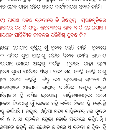
ାତ ହେବ ତାହା ସହିତ ଏହାର କାର୍ଯ୍ୟକାରଣ ସମ୍ପର୍କ ନାହିଁ।
୯) ଆପଣ ପ୍ରବନ୍ଧ ରଚନାରେ ବି ସିଦ୍ଧହସ୍ତ। ପ୍ରବନ୍ଧଗୁଡ଼ିକର
ାଷାରେ ତଥାପି ଗଳ୍ପ, ଉପନ୍ୟାସର ଭାବ ବାରି ହୋଇଯାଏ।
ପଣଙ୍କ ସାହିତ୍ୟିକ ଜୀବନର ପରିଶିଷ୍ଟ ପ୍ରବନ୍ଧ କି?
ତ୍ତର:-ଗୋଟାଏ ଦୃଷ୍ଟିରୁ ମୁଁ ପ୍ରବନ୍ଧ ଲେଖି ନାହିଁ। ପ୍ରବନ୍ଧର
କ ଲଳିତ ରୂପ ଯାହାକୁ ଲଳିତ ନିବନ୍ଧ ବୋଲି ଆଖ୍ୟାତ
ରାଯାଏ-ମୋତେ ଆକୃଷ୍ଟ କରିଛି। ମୂଳତଃ ତାହା ରମ୍ୟ
ଚନା ରୂପେ ପରିଚିତ ଥିଲା। ଏବେ ମଧ୍ୟ କେହି କେହି ତାକୁ
ମ୍ୟ ରଚନା କହନ୍ତି। କିନ୍ତୁ ମୋ ରଚନାରେ ରମ୍ୟତା ଓ
ନୋରଞ୍ଜନ ଅପେକ୍ଷା ଗମ୍ଭୀର ଦାର୍ଶନିକ ତତ୍ତ୍ବର ଚଟୁଳ
ରିପ୍ରକାଶ ହିଁ ଅଧିକ ଲକ୍ଷଣୀୟ। ସାହିତ୍ୟକ୍ଷେତ୍ରରେ ପ୍ରଥମ
୍ରବେଶ ଦିନଠାରୁ ମୁଁ କେବଳ ଏହି ଲଳିତ ନିବନ୍ଧ ହିଁ ଲେଖିଛି
ହୁ ବର୍ଷଧରି। ତଦ୍ବାରା ଓଡ଼ିଆ ଗଦ୍ୟ ସାହିତ୍ୟରେ ଏକ ନୂତନ
ର୍ଗ ଓ ଧାରା ପ୍ରଚଳିତ ହେଲା ବୋଲି ଅନେକେ କହିଥାନ୍ତି।
େମାନେ କହନ୍ତି ଯେ ଲେଖକ ଭାବରେ ଏ ରଚନା ସାହିତ୍ୟ ହିଁ