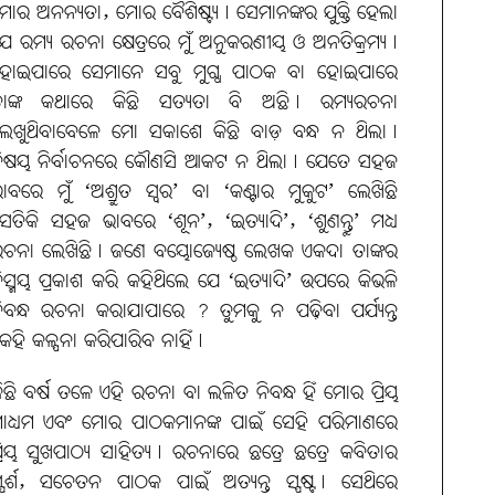
ୋର ଅନନ୍ୟତା, ମୋର ବୈଶିଷ୍ଟ୍ୟ। ସେମାନଙ୍କର ଯୁକ୍ତି ହେଲା
େ ରମ୍ୟ ରଚନା କ୍ଷେତ୍ରରେ ମୁଁ ଅନୁକରଣୀୟ ଓ ଅନତିକ୍ରମ୍ୟ।
ୋଇପାରେ ସେମାନେ ସବୁ ମୁଗ୍ଧ ପାଠକ ବା ହୋଇପାରେ
ାଙ୍କ କଥାରେ କିଛି ସତ୍ୟତା ବି ଅଛି। ରମ୍ୟରଚନା
େଖୁଥିବାବେଳେ ମୋ ସକାଶେ କିଛି ବାଡ଼ ବନ୍ଧ ନ ଥିଲା।
ିଷୟ ନିର୍ବାଚନରେ କୌଣସି ଆକଟ ନ ଥିଲା। ଯେତେ ସହଜ
ାବରେ ମୁଁ ‘ଅଶ୍ରୁତ ସ୍ବର’ ବା ‘କଣ୍ଟାର ମୁକୁଟ’ ଲେଖିଛି
େତିକି ସହଜ ଭାବରେ ‘ଶୂନ’, ‘ଇତ୍ୟାଦି’, ‘ଶୁଣନ୍ତୁ’ ମଧ୍ୟ
ଚନା ଲେଖିଛି। ଜଣେ ବୟୋଜ୍ୟେଷ୍ଠ ଲେଖକ ଏକଦା ତାଙ୍କର
ିସ୍ମୟ ପ୍ରକାଶ କରି କହିଥିଲେ ଯେ ‘ଇତ୍ୟାଦି’ ଉପରେ କିଭଳି
ିବନ୍ଧ ରଚନା କରାଯାପାରେ ? ତୁମକୁ ନ ପଢ଼ିବା ପର୍ଯ୍ୟନ୍ତ
େହି କଳ୍ପନା କରିପାରିବ ନାହିଁ।
ିଛି ବର୍ଷ ତଳେ ଏହି ରଚନା ବା ଲଳିତ ନିବନ୍ଧ ହିଁ ମୋର ପ୍ରିୟ
ାଧ୍ୟମ ଏବଂ ମୋର ପାଠକମାନଙ୍କ ପାଇଁ ସେହି ପରିମାଣରେ
୍ରିୟ ସୁଖପାଠ୍ୟ ସାହିତ୍ୟ। ରଚନାରେ ଛତ୍ରେ ଛତ୍ରେ କବିତାର
୍ପର୍ଶ, ସଚେତନ ପାଠକ ପାଇଁ ଅତ୍ୟନ୍ତ ସ୍ପଷ୍ଟ। ସେଥିରେ