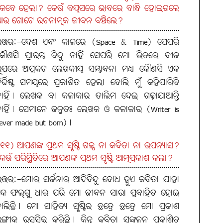
େବେ ହେଲା? କେଉଁ ବୟସରେ ଭାବରେ ବାନ୍ଧି ହୋଇଗଲେ
ଉ ଗୋଟେ ରଚନାତ୍ମକ ଜୀବନ ବଞ୍ଚିଲେ?
ତ୍ତର:-ଦେଶ ଏବଂ କାଳରେ (Space & Time) ଯେପରି
ୌଣସି ପ୍ରାରମ୍ଭ ବିନ୍ଦୁ ନାହିଁ ସେପରି ମୋ ଭିତରେ ବୀଜ
ୂପରେ ଅପ୍ରକଟ ଲେଖକୀୟ ସମ୍ଭାବନା ମଧ୍ୟ କୌଣସି ଏକ
ିର୍ଦ୍ଦିଷ୍ଟ ସମୟରେ ପ୍ରକାଶିତ ହେଲା ବୋଲି ମୁଁ କହିପାରିବି
ାହିଁ। ଲେଖକ ବା କଳାକାର ତାଲିମ ଦେଇ ଗଢ଼ାଯାଆନ୍ତି
ାହିଁ। ସେମାନେ ଜନ୍ମତଃ ଲେଖକ ଓ କଳାକାର (Writer is
ever made but born)।
୧୧) ଆପଣଙ୍କ ପ୍ରଥମ ସୃଷ୍ଟି ଗଳ୍ପ ନା କବିତା ନା ଉପନ୍ୟାସ?
େଉଁ ପରିସ୍ଥିତିରେ ଆପଣଙ୍କ ପ୍ରଥମ ସୃଷ୍ଟି ଆତ୍ମପ୍ରକାଶ କଲା?
ତ୍ତର:-ମୋର ସର୍ଜନାର ଆଦିବିନ୍ଦୁ ବୋଧ ହୁଏ କବିତା ଯାହା
କ ଫଲ୍‌ଗୁ ଧାର ପରି ମୋ ଜୀବନ ସାରା ପ୍ରବାହିତ ହୋଇ
ାଲିଛି। ମୋ ସାହିତ୍ୟ ସୃଷ୍ଟିର ଛତ୍ରେ ଛତ୍ରେ ମୋ ପ୍ରକାଶ
ଙ୍ଗୀକୁ ରସସିକ୍ତ କରିଛି। କିନ୍ତୁ କବିତା ସଙ୍କଳନ ପ୍ରକାଶିତ