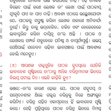
ସବୁବେଳେ ସମତାଳ ରକ୍ଷା କରିପାରେ ନାହିଁ। ଏହି ମୌଳିକ
ମ
ବିଭେଦ ପାଇଁ ଜଣେ ଲେଖକ ତା’ ଲେଖା ପାଇଁ ପାଠକୀୟ
ଯ
),
ସ୍ବୀକୃତି ପାଏ ବା ପାଏ ନାହିଁ। ଅବଶ୍ୟ ଏଠାରେ ଉଲ୍ଲେଖଯୋଗ୍ୟ
ହ
ନା
ଯେ, ପାଠକକୁ ସନ୍ତୁଷ୍ଟ କରିବା ଲେଖକ ସକାଶେ ଅନିବାର୍ଯ୍ୟ
ତ
ୟ
ନୁହେଁ। କିନ୍ତୁ ତାକୁ ଉଦ୍‌ବେଳିତ, ଚକିତ ଏବଂ ବେଳେବେଳେ
ଲ
୍ର
ଭାବାନ୍ତରିତ କରିବା ଦାୟିତ୍ବ ତା’ର ଅଛି । ପାଠକ ଓ
ବ
ାଥ
ଲେଖକର ସମ୍ପର୍କ ସବୁବେଳେ ଘନିଷ୍ଠ ଓ ତାତ୍ପର୍ଯ୍ୟପୂର୍ଣ୍ଣ। ଉଭୟ
ଭ
ସେଥିପାଇଁ ସଚେତନ ରହିବା ଭାବସଞ୍ଚାର ପାଇଁ ଆବଶ୍ୟକ
ସ
ବୋଲି ମନେହୁଏ।
ତି
ର
ବ
(୪) ଆପଣଙ୍କ ଗଳ୍ପଗୁଡ଼ିକ ପାଠକ ହୃଦୟରେ ଯେତିକି
ନ
ଭାବାବେଶ ସୃଷ୍ଟିକରେ ତା’ଠାରୁ ଅଧିକ ଚରିତ୍ରମାନଙ୍କ ଭିତରେ
ରେ
କ
ବିଲୟ ଘଟାଇ ଦିଏ। ଏଭଳି କାହିଁକି ହୁଏ?
ନେ
୍ୟ
କ
ଉତ୍ତର:-ତା’ର କାରଣ ହେଲା ଯେ, ପାଠକ ସହୃଦୟ ଓ
ଷା
ମ
ସମ୍ବେଦନଶୀଳ ଥିଲେ ଗଳ୍ପର ଚରିତ୍ରକୁ ନିଜେ ଅଙ୍ଗୀଭୂତ
ଉଁ
ପ
କରିନିଏ। ଚରିତ୍ର ସହିତ ଏକାତ୍ମବୋଧ ହିଁ ଭାବାବେଗ ସୃଷ୍ଟି
ସେ
ସ
କରେ। ସେହି ପ୍ରକ୍ରିୟାରେ ପାଠକ ଚରିତ୍ର ଭିତରେ ନିମଗ୍ନ