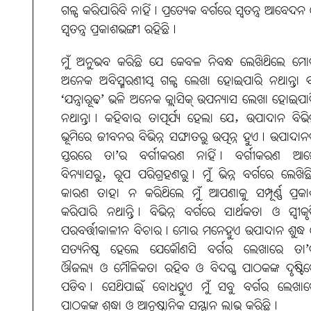
ଗଳ୍ପ କରିପାରିବି ନାହିଁ। ପ୍ରତ୍ୟେକ ବର୍ଗରେ ସ୍ବତନ୍ତ୍ର ଆବେଦନ
ସ୍ବତନ୍ତ୍ର ପ୍ରକାଶଭଙ୍ଗୀ ରହିଛି।
ମୁଁ ଅନୁଭବ କରିଛି ଯେ କେବଳ ନିବନ୍ଧ ଲେଖିଥିଲେ ମ
ଅନେକ ଅବିସ୍ମରଣୀୟ ଗଳ୍ପ ଲେଖା ହୋଇପାରି ନଥାନ୍ତା 
‘ଯନ୍ତ୍ରାରୂଢ’ ଭଳି ଅନେକ କ୍ଲାସିକ୍‌ ଉପନ୍ୟାସ ଲେଖା ହୋଇପା
ନଥାନ୍ତା। କହିବାର ତାତ୍ପର୍ଯ୍ୟ ହେଲା ଯେ, ଉପାଦାନ ବିଭିନ
ଭୂମିରେ ଜୀବନର ବିଭିନ୍ନ ସଙ୍ଘାତରୁ ଉତ୍ପନ୍ନ ହୁଏ। ଉପାଦା
ସ୍ତରରେ ତା’ର ବର୍ଗୀକରଣ ନାହିଁ। ବର୍ଗୀକରଣ ଆସ
ବିନ୍ୟାସରୁ, ରୂପ ପରିଗ୍ରହଣରୁ। ମୁଁ ଭିନ୍ନ ବର୍ଗରେ ଲେଖିଛ
କାରଣ ତାହା ନ କରିଥିଲେ ମୁଁ ଆପଣାକୁ ସମ୍ପୂର୍ଣ୍ଣ ପ୍ରକ
କରିପାରି ନଥାନ୍ତି। ବିଭିନ୍ନ ବର୍ଗରେ ସାର୍ଥକତା ଓ ସ୍ବୀକୃ
ପରବର୍ତ୍ତୀକାଳୀନ ବିଚାର। ମୋର ମନେହୁଏ ଉପାଦାନ ଶୁଦ୍ଧ
ସତ୍ୟନିଷ୍ଠ ହେଲେ ଯେକୌଣସି ବର୍ଗର ଲେଖାରେ ତା’
ଔଜଲ୍ୟ ଓ ମୌଳିକତା ରହିବ ଓ ବିଦଗ୍ଧ ପାଠକଙ୍କ ଦୃଷ୍ଟି
ପଡିବ। ସେଥିପାଇଁ ବୋଧହୁଏ ମୁଁ ସବୁ ବର୍ଗର ଲେଖା
ପାଠକଙ୍କ ଶ୍ରଦ୍ଧା ଓ ଆନୁଷ୍ଠାନିକ ସମ୍ମାନ ଲାଭ କରିଛି।