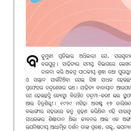
ବ
ହୁମୁଖୀ ପ୍ରତିଭାର ଅଧିକାରୀ ସେ, ସରସ୍ବତୀଙ
ବରପୁତ୍ର। ସାହିତ୍ୟର ସମସ୍ତ ବିଭାଗରେ ଲେଖ
ଚାଳନା କରି ଅଜସ୍ର ପାଠକୀୟ ଶ୍ରଦ୍ଧା ତଥା ପୁରସ୍କ
ଓ ସମ୍ମାନ ସାଉଁଟିଥିବା ସେଇ ସିଦ୍ଧ ସାଧକ ହେଉଛନ୍
ପ୍ରଫେସର ଚନ୍ଦ୍ରଶେଖର ରଥ। ସାହିତ୍ୟ ବାତାୟାନ ଆରପ
ସେ ହେଉଛନ୍ତି ଜ୍ୟୋତ୍ସ୍ନା ବିଧୌତ ଚନ୍ଦ୍ରମା-ଜଣେ ଭଲ ସ୍ଥପ
ଆଉ ଚିତ୍ରଶିଳ୍ପୀ। ୧୯୨୯ ମସିହା ଅଗଷ୍ଟ ୧୭ ତାରିଖ
ବଲାଙ୍ଗୀର ସହରରେ ଜନ୍ମ ଗ୍ରହଣ କରିଥିବା ଏହି ସାରସ୍
ସାଧକଙ୍କର ଶିକ୍ଷାଦାନ ଥିଲା ଜୀବନର ଆଉ ଏକ ଅଙ୍ଗ
ଉପନିଷଦୀୟ ଆଧ୍ୟାତ୍ମିକ ଦର୍ଶନ ତାଙ୍କ ପ୍ରବନ୍ଧ, ଗଳ୍ପ, ଉପନ୍ୟ