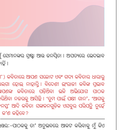
ୁଁ ସେମାନଙ୍କର ସ୍ରଷ୍ଟା ଆଉ ଜନୟିତା। ଅପତ୍ୟରେ ଭେଦଭାବ
ାହିଁ।
୮) କବିତାରେ ଆପଣ ସଚ୍ଚୋଟ ଏବଂ ଗଦ୍ୟ କବିତାର ଧାରାରୁ
ଲଗା ହୋଇ ନାହାନ୍ତି। ବିଦେଶୀ ଇଂରାଜୀ କବିଙ୍କ ପ୍ରଭାବ
ଆପଣଙ୍କ କବିତାରେ ପଡ଼ିଥିବା ଭଳି ଅଭିଯୋଗ ପାଠକ
ରିଥିବା ନଜରକୁ ଆସିଛି। ‘ତୁମ ପାଇଁ ପକ୍ଷୀ ଗାନ’, ‘ଆଗକୁ
ନସ୍ତ’ ଆଦି କବିତା ସଙ୍କଳନଗୁଡ଼ିକ ଏସବୁର ପରିପନ୍ଥି ନୁହେଁ
 କ’ଣ କହିବେ?
ତ୍ତର:-ପାଠକକୁ ତା’ ଅନୁଭବରେ ଆକଟ କରିବାକୁ ମୁଁ କିଏ