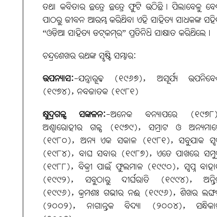
ତଥା କବିତାର ଛତ୍ରେ ଛତ୍ରେ ଫୁଟି ଉଠିଛି। ପିଲାବେଳୁ ବ
ପାଠରୁ ଜୀବନ ଆରମ୍ଭ କରିଥିବା ଏହି ସାହିତ୍ୟ ସାଧକଙ୍କ ସହ
“ଓଡ଼ିଆ ସାହିତ୍ୟ ଡଟ୍‌କମ୍‌ର” ପ୍ରତିନିଧି ସାକ୍ଷାତ କରିଥିଲେ।
ଚନ୍ଦ୍ରଶେଖର ରଥଙ୍କ ସୃଷ୍ଟି ସମ୍ଭାର:
ଉପନ୍ୟାସ:
-ଯନ୍ତ୍ରାରୂଢ (୧୯୬୭), ଅସୂର୍ଯ୍ୟ ଉପନିବ
(୧୯୭୪), ନବଜାତକ (୧୯୮୧)
କ୍ଷୁଦ୍ରଗଳ୍ପ ସଙ୍କଳନ:
-ଅନେକ ବନ୍ୟାପରେ (୧୯୭୮)
ଅଶ୍ବାରୋହୀର ଗଳ୍ପ (୧୯୭୯), ସମ୍ରାଟ ଓ ଅନ୍ୟମାନ
(୧୯୮୦), ଅନ୍ୟ ଏକ ସକାଳ (୧୯୮୧), ସବୁଯାକ ସ୍ବପ
(୧୯୮୪), ବାଘ ସବାର (୧୯୮୭), ଏତେ ପାଖରେ ସମୁଦ୍
(୧୯୮୮), ବିକ୍ରୀ ପାଇଁ ଫୁଲମାଳ (୧୯୯୦), ସ୍ବପ୍ନ ବାହ
(୧୯୯୨), ସବୁଠାରୁ ଦୀର୍ଘରାତି (୧୯୯୪), ଅନ୍ତି
(୧୯୯୬), କ୍ରମଶଃ ଗଭୀର ନଈ (୧୯୯୬), ଶିଖର ଲଙ୍ଘ
(୨୦୦୨), ନାଗାନ୍ତକ ବିଦ୍ୟା (୨୦୦୪), ସନ୍ଧିକା