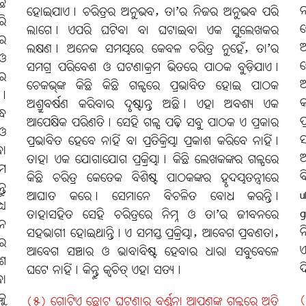
ଛି
ନ
ହୋଇଯାଏ। ଚରିତ୍ରର ଅନୁଭବ, ତା’ର ନିଜର ଅନୁଭବ ପରି
ରି
ଲାଗେ। ଏପରି ଘଟିବା ବା ଘଟାଇବା ଏକ ସୁଲେଖକର
ରେ
ଆ
ଲକ୍ଷଣ। ଅନେକ ସମୟରେ କେବଳ ଚରିତ୍ର ନୁହେଁ, ତା’ର
 ଓ
ହ
ସମଗ୍ର ପରିବେଶ ଓ ଘଟଣାକ୍ରମ ଭିତରେ ପାଠକ ବୁଡ଼ିଯାଏ।
’ର
ଚେକଭ୍‌ଙ୍କ କିଛି କିଛି ଗଳ୍ପରେ ପ୍ରଭାବିତ ହୋଇ ପାଠକ
ା।
କ
ଅଶ୍ରୁବର୍ଷଣ କରିବାର ଦୃଷ୍ଟାନ୍ତ ଅଛି। ଏହା ଅବଶ୍ୟ ଏକ
୍ଧ
ପ
ଆପେକ୍ଷିକ ପରିଣତି। ସେହି ଗଳ୍ପ ପଢ଼ି ସବୁ ପାଠକ ଏ ପ୍ରକାର
ଓ
ପ୍ରଭାବିତ ହେବେ ନାହିଁ ବା ପ୍ରତିକ୍ରିୟା ପ୍ରକାଶ କରିବେ ନାହିଁ।
ବା
ଅ
ତାହା ଏକ ଯୋଗାଯୋଗ ପ୍ରକ୍ରିୟା। କିଛି ଲେଖକଙ୍କର ଗଳ୍ପରେ
ୟମ
ବ
କିଛି ଚରିତ୍ର କେତେକ ବିଶିଷ୍ଟ ପାଠକଙ୍କର ହୃଦୟତନ୍ତ୍ରୀରେ
ତୁ
u
ଆଘାତ କରେ। ସେମାନେ ବିଚଳିତ ବୋଧ କରନ୍ତି।
୍ୟ
g
ତାହାସହିତ ସେହି ଚରିତ୍ରରେ ନିମ୍ନ ଓ ତା’ର ଜୀବନରେ
ଜନ
ନ
ସହଭାଗୀ ହୋଇଥାନ୍ତି। ଏ ସମସ୍ତ ପ୍ରକ୍ରିୟା, ଆବେଗ ପ୍ରବଣତା,
ରେ
ଏ
ଆବେଗ ସଞ୍ଚାର ଓ ଭାବାବିଷ୍ଟ ହେବାର ଧାରା ସବୁବେଳେ
ଶେ
ଦ
ଘଟେ ନାହିଁ। କିନ୍ତୁ କ୍ବଚିତ୍‌ ଏହା ସତ୍ୟ।
ବା
କୁ
(
(୫) ଗୋଟିଏ ଛୋଟ ଘଟଣାର ବର୍ଣ୍ଣନା ଆପଣଙ୍କ ଗଳ୍ପରେ ଅତି