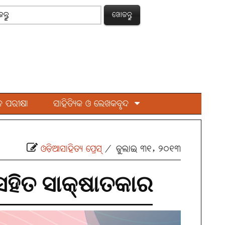
ଖୋଜନ୍ତୁ
 ପରୀକ୍ଷା
ସାହିତ୍ୟିକ ଓ ଲେଖକବୃନ୍ଦ
ଓଡ଼ିଆସାହିତ୍ୟ ପ୍ରେସ୍‌
/
ଜୁଲାଇ ୩୧, ୨୦୧୩
ସହିତ ସାକ୍ଷାତକାର