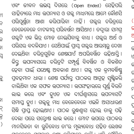
ଏବଂ ଜୀବନ ଉଭୟ ଦିଗରେ (Open Ended) ସେହିପରି
ଜ
ସାହିତ୍ୟରେ ମଧ୍ୟ ଉପନ୍ୟାସ ଓ ଗଳ୍ପ ମାଧ୍ୟମରେ ଆମେ କୌଣସି
ବୀ
(
ପରିପୂର୍ଣ୍ଣତା ଆଶା କରିପାରିବା ନାହିଁ। ଗଳ୍ପର ଚରିତ୍ରରେ
ାନ
ଭ
ବେଳେବେଳେ ନାଟକୀୟ ପରିବର୍ତ୍ତନ ଆସିଥାଏ। ତଦ୍ବାରା ସମଗ୍ର
ବର
ଆ
ଗଳ୍ପଟି ଏକ ଭିନ୍ନ ମୋଡ଼ ନେଇଯିବାକୁ ବାଧ୍ୟ। ଗଳ୍ପର ଅର୍ଥ ଓ
କ
ପରିସର ବଦଳିଯାଏ। ସେଥିପାଇଁ ପ୍ରାୟ ଗଳ୍ପର ଆରମ୍ଭରୁ ଦେଖା
ା
ଉ
ଦେଇଥିବା ଚରିତ୍ରଗୁଡ଼ିକ ଶେଷଯାଏଁ ଅପରିବର୍ତ୍ତିତ ରହିଥାନ୍ତି।
ଳୟ
ଏ
କିନ୍ତୁ ଉପନ୍ୟାସରେ ଚରିତ୍ରଟି ସମ୍ପୂର୍ଣ୍ଣ ବିବର୍ତ୍ତିତ ଓ ବିକଶିତ
କ
ହେବା ପାଇଁ ଯଥେଷ୍ଟ ଅବକାଶ ଥାଏ। ଗଳ୍ପ ଏକ କ୍ରମବର୍ଦ୍ଧିଷ୍ଣୁ
ର
କୁ
ପ୍ରବହମାନ ଧାରା। ଶେଷ ପର୍ଯ୍ୟନ୍ତ ପାଠକର ଆଗ୍ରହ ସୃଷ୍ଟିକରି
ର
ଚାଲିଥିବା ଏକ ସଫଳ ଉପନ୍ୟାସ। ଉପସଂହାରରେ ପୂର୍ଣ୍ଣ ବିରତି
ମ
ଲାଭ କରେ ଏବଂ ହୁଏତ ଏକ ଦୀର୍ଘଶ୍ବାସରେ ଉପନ୍ୟାସଟି
ପ
ା
ସମାପ୍ତ ହୁଏ। ଗଳ୍ପକୁ ମଧ୍ୟ ବେଳେବେଳେ ଏଭଳି ଅସାଧାରଣ
ପ
୍‌
ସିଦ୍ଧି ପ୍ରାପ୍ତ ହୋଇଥାଏ। ପାଠକ ରୁଦ୍ଧଶ୍ବାସ ହୋଇ ତାକୁ ପଢ଼ି
ବ
୍ର
ଦେଲା ପରେ ସନ୍ତୋଷ ଲାଭ କରେ। ମୋଟ ଉପରେ ପାଠକର
ବ
୩)
ମାନସିକତା ବା ରୁଚିବୋଧ ତା’ର ମୂଲ୍ୟବୋଧ ସହିତ ଲେଖକ
ସ