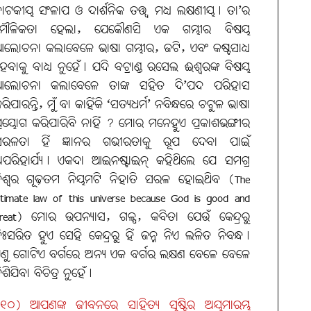
ାଟକୀୟ ସଂଳାପ ଓ ଦାର୍ଶନିକ ତତ୍ତ୍ବ ମଧ୍ୟ ଲକ୍ଷଣୀୟ। ତା’ର
ମୌଳିକତା ହେଲା, ଯେକୌଣସି ଏକ ଗମ୍ଭୀର ବିଷୟ
ଲୋଚନା କଲାବେଳେ ଭାଷା ଗମ୍ଭୀର, ଜଟି, ଏବଂ କଷ୍ଟସାଧ୍ୟ
େବାକୁ ବାଧ୍ୟ ନୁହେଁ। ଯଦି ବଟ୍ରାଣ୍ଡ ରସେଲ ଈଶ୍ବରଙ୍କ ବିଷୟ
ଆଲୋଚନା କଲାବେଳେ ତାଙ୍କ ସହିତ ଦି’ପଦ ପରିହାସ
ରିପାରନ୍ତି, ମୁଁ ବା କାହିଁକି ‘ସତ୍ୟଧର୍ମ’ ନବିନ୍ଧରେ ଚଟୁଳ ଭାଷା
୍ରୟୋଗ କରିପାରିବି ନାହିଁ ? ମୋର ମନେହୁଏ ପ୍ରକାଶଭଙ୍ଗୀର
ସରଳତା ହିଁ ଜ୍ଞାନର ଗଭୀରତାକୁ ରୂପ ଦେବା ପାଇଁ
ପରିହାର୍ଯ୍ୟ। ଏକଦା ଆଇନଷ୍ଟାଇନ୍‌ କହିଥିଲେ ଯେ ସମଗ୍ର
ିଶ୍ବର ଗୂଢ଼ତମ ନିୟମଟି ନିହାତି ସରଳ ହୋଇଥିବ (The
ltimate law of this universe because God is good and
reat) ମୋର ଉପନ୍ୟାସ, ଗଳ୍ପ, କବିତା ଯେଉଁ କେନ୍ଦ୍ରରୁ
ିଃସରିତ ହୁଏ ସେହି କେନ୍ଦ୍ରରୁ ହିଁ ଜନ୍ମ ନିଏ ଲଳିତ ନିବନ୍ଧ।
ଣୁ ଗୋଟିଏ ବର୍ଗରେ ଅନ୍ୟ ଏକ ବର୍ଗର ଲକ୍ଷଣ ବେଳେ ବେଳେ
ିଶିଯିବା ବିଚିତ୍ର ନୁହେଁ।
୧୦) ଆପଣଙ୍କ ଜୀବନରେ ସାହିତ୍ୟ ସୃଷ୍ଟିର ଅୟମାରମ୍ଭ