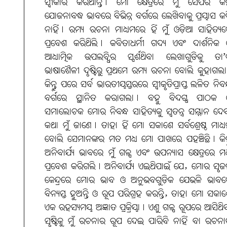
ସ୍ବୀକାର କରିଥାନ୍ତି। ମୋ କ୍ଷେତ୍ରରେ ମୁଁ ସେପରି କି
ଯୋଜନାବଦ୍ଧ ଭାବରେ ବିଭିନ୍ନ ବର୍ଗରେ ଲେଖିବାକୁ ପ୍ରୟାସ କ
ନାହିଁ। ରମ୍ୟ ରଚନା ମାଧ୍ୟମରେ ହିଁ ମୁଁ ଓଡ଼ିଆ ସାହିତ୍ୟ
ପ୍ରବେଶ କରିଥିଲି। କବିତାଧର୍ମୀ ଗଦ୍ୟ ଏବଂ ଦାର୍ଶନିକ
ଆଧ୍ୟାତ୍ମିକ ଉପଲବ୍ଧିର ସ୍ପର୍ଶଥିବା ଲେଖାଗୁଡିକୁ ତା
ଭାଷାଶୈଳୀ ଦୃଷ୍ଟିରୁ ପ୍ରଥମେ ରମ୍ୟ ରଚନା ବୋଲି କୁହାଗଲ
କିନ୍ତୁ ପରେ ସର୍ବ ଭାରତୀୟସ୍ତରରେ ସ୍ବୀକୃତିପ୍ରାପ୍ତ ଲଳିତ ନିବନ
ବର୍ଗରେ ସ୍ଥାନିତ କରାଗଲା। ବହୁ ବିଦଗ୍ଧ ପାଠକ 
ସମାଲୋଚକ ମୋର ନିବନ୍ଧ ସାହିତ୍ୟକୁ ସ୍ବତନ୍ତ୍ର ସମ୍ମାନ ଦେ
କଥା ମୁଁ ଜାଣେ। ତାହା ହିଁ ମୋ ସକାଶେ ସର୍ବଶ୍ରେଷ୍ଠ ମାଧ୍
ବୋଲି ସେମାନଙ୍କର ମତ ମଧ୍ୟ ମୋ ପାଖରେ ପହଞ୍ଚିଛି। କିନ୍
ଅନିବାର୍ଯ୍ୟ ଭାବରେ ମୁଁ ଗଳ୍ପ ଏବଂ ଉପନ୍ୟାସ କ୍ଷେତ୍ରରେ ମଧ
ପ୍ରବେଶ କରିଗଲି। ଅନିବାର୍ଯ୍ୟ ଏଇଥିପାଇଁ ଯେ, ମୋର ସୃ
କେନ୍ଦ୍ରରେ ମୋର ଭାବ ଓ ଅନୁଭବଗୁଡ଼ିକ ଯେଭଳି ଭାବ
ବିନ୍ୟସ୍ତ ହୁଅନ୍ତି ଓ ରୂପ ପରିଗ୍ରହ କରନ୍ତି, ତାହା ମୋ ସକା
ଏକ ରହସ୍ୟମୟ ଅଜ୍ଞାତ ପ୍ରକ୍ରିୟା। ଏଣୁ ଗଳ୍ପ ରୂପରେ ଆସିଥି
ସୃଷ୍ଟିକୁ ମୁଁ ରଚନାର ରୂପ ଦେଇ ପାରିବି ନାହିଁ ବା ରଚନା