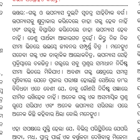
?
େଦ
କ
ିତ
ଉତ୍ତର:-ଗଳ୍ପ ଓ ଉପନ୍ୟାସ ଦୁଇଟି ସ୍ବତନ୍ତ୍ର ସାହିତ୍ୟିକ ବର୍ଗ।
କ
ଉପନ୍ୟାସକୁ କ୍ଷୁଦ୍ରାକାର କରିଦେଲେ ତାହା ଗଳ୍ପ ହେବ ନାହିଁ
ସ
ଏବଂ ଗଳ୍ପକୁ ବିସ୍ତାରିତ କରିଦେଲେ ତାହା ଉପନ୍ୟାସ ହେବ
ପ
ନାହିଁ। ତେଣୁ ପାର୍ଥକ୍ୟ ଆକାରଗତ ନୁହେଁ। କିନ୍ତୁ ନିଜ ନିଜ
ସ
ସୀମା ଭିତରେ ଉଭୟେ ଜୀବନର ସମ୍ପୂର୍ଣ୍ଣ ଚିତ୍ର । ମନେହୁଏ
େଶ
ବ
ସତେବା ଗଳ୍ପ ଏକ ତାତ୍କାଳିକ ଆଲୋକଚିତ୍ର, ଉପନ୍ୟାସ ସେହି
ପ୍ରକ୍ରିୟାରେ ଚଳଚ୍ଚିତ୍ର। ଗଳ୍ପରେ ସବୁ ପ୍ରଶ୍ନର ସମାଧାନ ନିର୍ଦ୍ଦିଷ୍ଟ
ଅ
ସୀମା ଭିତରେ ମିଳିଯାଏ। ଅବଶ୍ୟ ଗଳ୍ପ କ୍ଷେତ୍ରରେ ସମଗ୍ର
,
ଅ
ପୃଥିବୀରେ ଯେତେ ପ୍ରକାର ପରୀକ୍ଷା ହୋଇଛି ସେଥିରେ ତା’ର
େ
ଯ
ବିବିଧତା ଏତେ ବେଶୀ ଯେ, ତାକୁ କୌଣସି ନିର୍ଦ୍ଦିଷ୍ଟ ସଜ୍ଞାରେ
୍ନ
ର
ସୀମିତ ରଖିହେବ ନାହିଁ। ଅନେକ ଗଳ୍ପ ଏକ ଅସମାୟିକ ପ୍ରଶ୍ନ
ର
ପ
ରୂପେ ସରିଯାଏ ଏବଂ ଅନେକ ଉପନ୍ୟାସ ସରିଗଲା ପରେ
ାକ
ପ
ଅନେକ କିଛି କହିବାର ଥିଲା ବୋଲି ମନେହୁଏ।
ମ
ସ
ନ
ଏହା ସପକ୍ଷରେ ଯୁକ୍ତି ହେଲା ଯେ, ବିଭିନ୍ନ ପରିସ୍ଥିତିରେ ଯେପରି
କ
ଳ
ଆଦ୍ୟ, ମଧ୍ୟ, ପ୍ରାନ୍ତ ପାଇଁ ଏକ ବର୍ତ୍ତୁଳତା ଦେଖିବାକୁ ମିଳେନା
ଭ