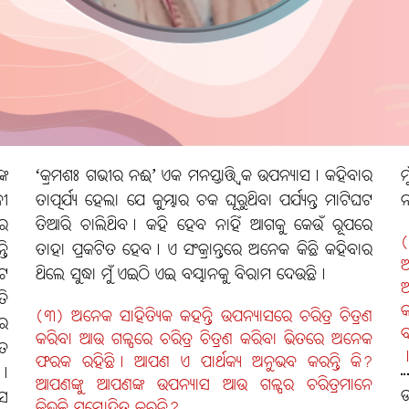
୍କ
‘କ୍ରମଶଃ ଗଭୀର ନଈ’ ଏକ ମନସ୍ତାତ୍ତ୍ବିକ ଉପନ୍ୟାସ। କହିବାର
ମ
ନୀ
ତାତ୍ପର୍ଯ୍ୟ ହେଲା ଯେ କୁମ୍ଭାର ଚକ ଘୂରୁଥିବା ପର୍ଯ୍ୟନ୍ତ ମାଟିଘଟ
ନ
ାର
ତିଆରି ଚାଲିଥିବ। କହି ହେବ ନାହିଁ ଆଗକୁ କେଉଁ ରୂପରେ
(
ତି
ତାହା ପ୍ରକଟିତ ହେବ। ଏ ସଂକ୍ରାନ୍ତରେ ଅନେକ କିଛି କହିବାର
ଅ
ଟେ
ଥିଲେ ସୁଦ୍ଧା ମୁଁ ଏଇଠି ଏଇ ବୟାନକୁ ବିରାମ ଦେଉଛି।
ତି
କ
(୩) ଅନେକ ସାହିତ୍ୟିକ କହନ୍ତି ଉପନ୍ୟାସରେ ଚରିତ୍ର ଚିତ୍ରଣ
ରେ
ବ
କରିବା ଆଉ ଗଳ୍ପରେ ଚରିତ୍ର ଚିତ୍ରଣ କରିବା ଭିତରେ ଅନେକ
ବତ
।
ଫରକ ରହିଛି। ଆପଣ ଏ ପାର୍ଥକ୍ୟ ଅନୁଭବ କରନ୍ତି କି?
।
ଆପଣଙ୍କୁ ଆପଣଙ୍କ ଉପନ୍ୟାସ ଆଉ ଗଳ୍ପର ଚରିତ୍ରମାନେ
ଉ
ାସ
କିଭଳି ସମ୍ମୋହିତ କରନ୍ତି?