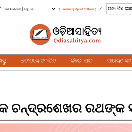
/
/
Set keyboard
(
Powered by Aprant Software
)
୍ତୁ
ଅତୀତରେ ପ୍ରକାଶିତ
କବିତା ପାଠ
ସାଧାରଣ ଜ୍ଞାନ
ିକ ଚନ୍ଦ୍ରଶେଖର ରଥଙ୍କ 