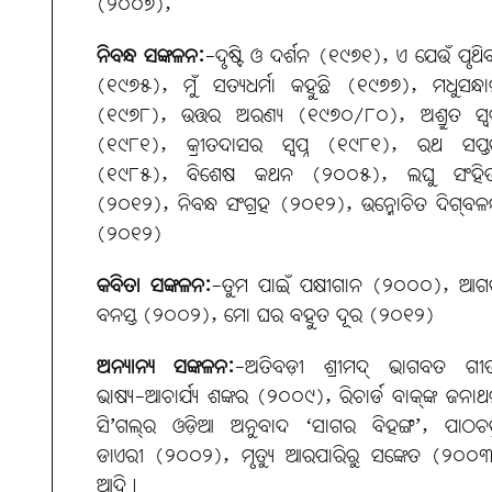
(୨୦୦୭),
ନିବନ୍ଧ ସଙ୍କଳନ:
-ଦୃଷ୍ଟି ଓ ଦର୍ଶନ (୧୯୭୧), ଏ ଯେଉଁ ପୃଥି
(୧୯୭୫), ମୁଁ ସତ୍ୟଧର୍ମା କହୁଛି (୧୯୭୭), ମଧୁସନ୍ଧ
(୧୯୭୮), ଉତ୍ତର ଅରଣ୍ୟ (୧୯୭୦/୮୦), ଅଶ୍ରୁତ ସ୍
(୧୯୮୧), କ୍ରୀତଦାସର ସ୍ବପ୍ନ (୧୯୮୧), ରଥ ସପ୍ତ
(୧୯୮୫), ବିଶେଷ କଥନ (୨୦୦୫), ଲଘୁ ସଂହିତ
(୨୦୧୨), ନିବନ୍ଧ ସଂଗ୍ରହ (୨୦୧୨), ଉନ୍ମୋଚିତ ଦିଗ୍‌ବ
(୨୦୧୨)
କବିତା ସଙ୍କଳନ:
-ତୁମ ପାଇଁ ପକ୍ଷୀଗାନ (୨୦୦୦), ଆଗ
ବନସ୍ତ (୨୦୦୨), ମୋ ଘର ବହୁତ ଦୂର (୨୦୧୨)
ଅନ୍ୟାନ୍ୟ ସଙ୍କଳନ:
-ଅତିବଡ଼ୀ ଶ୍ରୀମଦ୍‌ ଭାଗବତ ଗୀତ
ଭାଷ୍ୟ-ଆଚାର୍ଯ୍ୟ ଶଙ୍କର (୨୦୦୯), ରିଚାର୍ଡ ବାକ୍‌ଙ୍କ ଜନାଥନ
ସି’ଗଲ୍‌ର ଓଡ଼ିଆ ଅନୁବାଦ ‘ସାଗର ବିହଙ୍ଗ’, ପାଠଚକ
ଡାଏରୀ (୨୦୦୨), ମୃତ୍ୟୁ ଆରପାରିରୁ ସଙ୍କେତ (୨୦୦
ଆଦି।