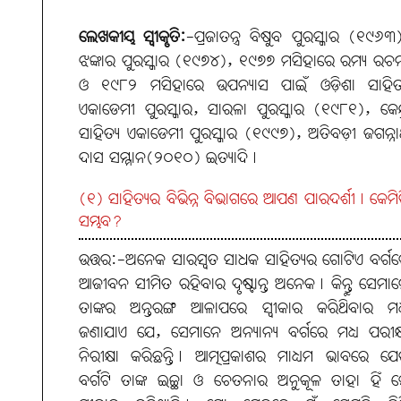
ଲେଖକୀୟ ସ୍ବୀକୃତି:
-ପ୍ରଜାତନ୍ତ୍ର ବିଷୁବ ପୁରସ୍କାର (୧୯୬୩
ଝଙ୍କାର ପୁରସ୍କାର (୧୯୭୪), ୧୯୭୭ ମସିହାରେ ରମ୍ୟ ରଚ
ଓ ୧୯୮୨ ମସିହାରେ ଉପନ୍ୟାସ ପାଇଁ ଓଡ଼ିଶା ସାହିତ୍
ଏକାଡେମୀ ପୁରସ୍କାର, ସାରଳା ପୁରସ୍କାର (୧୯୮୧), କେନ୍ଦ
ସାହିତ୍ୟ ଏକାଡେମୀ ପୁରସ୍କାର (୧୯୯୭), ଅତିବଡ଼ୀ ଜଗନ୍ନ
ଦାସ ସମ୍ମାନ(୨୦୧୦) ଇତ୍ୟାଦି।
(୧) ସାହିତ୍ୟର ବିଭିନ୍ନ ବିଭାଗରେ ଆପଣ ପାରଦର୍ଶୀ। କେମି
ସମ୍ଭବ?
ଉତ୍ତର:-ଅନେକ ସାରସ୍ବତ ସାଧକ ସାହିତ୍ୟର ଗୋଟିଏ ବର୍ଗ
ଆଜୀବନ ସୀମିତ ରହିବାର ଦୃଷ୍ଟାନ୍ତ ଅନେକ। କିନ୍ତୁ ସେମା
ତାଙ୍କର ଅନ୍ତରଙ୍ଗ ଆଳାପରେ ସ୍ବୀକାର କରିଥିବାର ମଧ
ଜଣାଯାଏ ଯେ, ସେମାନେ ଅନ୍ୟାନ୍ୟ ବର୍ଗରେ ମଧ୍ୟ ପରୀକ୍
ନିରୀକ୍ଷା କରିଛନ୍ତି। ଆତ୍ମପ୍ରକାଶର ମାଧ୍ୟମ ଭାବରେ ଯେ
ବର୍ଗଟି ତାଙ୍କ ଇଚ୍ଛା ଓ ଚେତନାର ଅନୁକୂଳ ତାହା ହିଁ 