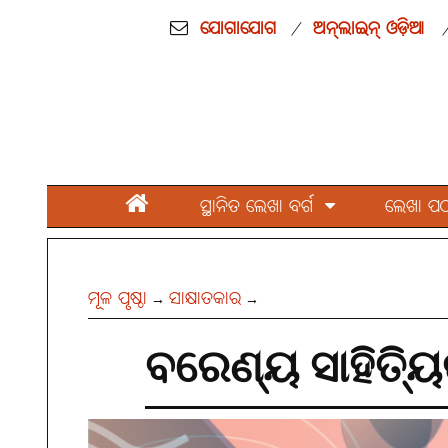
ଯୋଗାଯୋଗ
ଅନ୍‌ଲାଇନ୍ ଓଡ଼ିଆ
/
ସ୍ଥାନିତ ଲେଖା ବର୍ଗ
ଲେଖା ପଠାନ
ମୂଳ ପୃଷ୍ଠା
ସାକ୍ଷାତକାର
→
→
ବରେଣ୍ୟ ସାହିତ୍ୟ