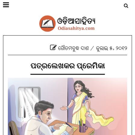
ଗୌତମବୁଦ୍ଧ ଦାଶ
/
ଜୁଲାଇ ୫, ୨୦୧୨
ପତ୍ରଲେଖକର ପ୍ରେମିକା