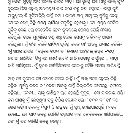
ମୁଁ ଦେବୀ ମୁହଁକୁ ଆଉ ଅନାଇ ପାରିଲି ନାହିଁ। ସେ ଦୁହେଁ ମୋ ଠାରୁ କେଇ ଫୁଟ
ଦୂରରେ ଠିଆ ହୋଇ ଅଧଘଣ୍ଟାଏ କାଳ କ’ଣ ସବୁ କଥା ହେଲେ- ତାହା ଶୁଣି
ପାରୁଥିଲେ ବି ବୁଝିପାରିଲି ନାହିଁ ଜମା। କାରଣ ଆଖି ସାମ୍ନାରେ ସ୍ମୃତିକୁ ଦେଖି
ମୋତେ ବେଶ୍‌ କିଛି ସମୟ ଲାଗିଲା ପ୍ରକୃତିସ୍ଥ ହେବାକୁ। ମୋ ସ୍ବପ୍ନର ପ୍ରେମିକା
ସ୍ମୃତିକୁ ନେଇ ଏଇ କେତେଦିନ ହେବ ହୃଦୟରେ ପ୍ରେମର ଯେଉଁ ମୀନାର
ଗଢ଼ିଥିଲି, ସେଇ ମୁହୂର୍ତ୍ତରେ ଖଣ୍ଡ ଖଣ୍ଡ ହୋଇ ସେସବୁ ଭାଙ୍ଗିବାକୁ ଆରମ୍ଭ
କରିଥିଲା। ମୁଁ କ’ଣ କରିବି ଭାବିବା ପୂର୍ବରୁ ଚନ୍ଦନ ଦା’ ଆଡ଼କୁ ଅନାଇ କହିଲି-
‘ମୁଁ ଏଥର ଯାଉଛି।’ ହେଲେ ଚନ୍ଦନ ଦା’ ମୋତେ ଅଟକାଇ କହିଲା-‘ରହ
କଥାଟା ସାରିଦିଏ’ କିନ୍ତୁ ସେ ଯେଉଁ କଥାଟି ସାରି ଦେବାକୁ ଚାହୁଁଥିଲା… ତାହା
ଜାଣି ପାରିଥିଲେ, ମୁଁ ହୁଏତ ସେତିକିବେଳେ ସେଠାରୁ ଦୌଡ଼ି ପଳାଇ ଆସିଥାନ୍ତି।
ମାତ୍ର ସେ ସୁଯୋଗ ସେ ମୋତେ ଦେଲା ନାହିଁ। ମୁଁ ଆଉ ପଦେ ହେଲେ କିଛି
କହିବା ପୂର୍ବରୁ ଚନ୍ଦନ ଦା’ ଦେବୀ ଆଡ଼କୁ ଚାହିଁ ଚିରାଚରିତ ବେପରୱା ଢଙ୍ଗରେ
କହିଲା… ‘ଦେବୀ… ୟାକୁ ଜାଣିଛ? ଇଏ ହେଉଛି ପୁପୁନ୍‌… ମୋ ସାନଭାଇ ପରି।
ତମ ପାଖକୁ ମୁଁ ଲେଖିଥିବା ସବୁ ଚିଠିର ଲେଖକ ଏଇ।’ ଚନ୍ଦନ ଦା’ ତା’ କଥା
ଶେଷ କରିବା ବେଳକୁ ବିସ୍ମୟ ଓ ଲଜ୍ଜାରେ ମୁଁ ସ୍ତବ୍ଧ ହୋଇଯାଇଥିଲି। ମନେ
ହେଲା… ମୋ ପାଦ ତଳରୁ ଯେମିତି ସବୁଯାକ ମାଟି ଏକାବେଳକେ ଖସିଯାଉଛି…
ଏବଂ ମୁଁ ଖସି ଚାଲିଛି ତଳକୁ ତଳକୁ।