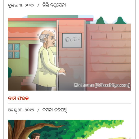
ଗିରି ଦଣ୍ଡସେନା
ଜୁଲାଇ ୩, ୨୦୧୨
/
ନାମ ଫଳକ
କମଳା ଶତପଥି
ଅଗଷ୍ଟ୍ ୨୮, ୨୦୧୨
/