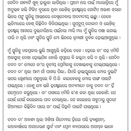
ସେଦିନ ସନ୍ଧ୍ୟାଟି ଖୁବ୍‌ ହାଲୁକା ଲାଗିଥିଲା। ପ୍ରଥମ ଥର ପାଇଁ ମଧ୍ୟରାତ୍ରିରେ ମୁଁ
ଅନୁଭବ କଲି ଟିକିଏ ଦୂରରେ ଥିବା ଲେଡ଼ିଜ୍‌ ହଷ୍ଟେଲ୍‌ର ଗୋଟିଏ ଅଜଣା ଝରକା
ଭିତର ପଟୁ ସ୍ମୃତିକୁ ଆଉଥରେ ଦେଖିନେବାର ଅଦମନୀୟ ଇଚ୍ଛା। ତେବେ
ଇତିମଧ୍ୟରେ ବେଶ୍‌ କିଛିଦିନ ବିତିଯାଇଥିଲା। ଗୁପ୍‌ଚୁପ୍‌ ଦୋକାନ ଓ ଲେଡ଼ିଜ୍‌
ହଷ୍ଟେଲ୍‌ ଆଗରେ ଦୁଇଚାରିଥର ପଇଁତରା ମାରି ମଧ୍ୟ ମୁଁ ସ୍ମୃତିର ପତ୍ତା ଲଗାଇ
ପାରି ନ ଥିଲି ଏବଂ ସ୍ମୃତିର ସ୍ମୃତି ମୋ ଭିତରେ କ୍ରମଶଃ ଦୁର୍ବଳ ହୋଇଆସୁଥିଲା।
ମୁଁ ସ୍ମୃତିକୁ ଏକପ୍ରକାର ଭୁଲି ଆସୁଥିଲି କହିଲେ ଚଳେ। ହେଲେ ତା’ ସହ ଏମିତି
ଅକସ୍ମାତ୍‌ ଦେଖା ହୋଇଯିବ ବୋଲି ସ୍ବପ୍ନରେ ବି କଳ୍ପନା କରି ନ ଥିଲି। ସେଦିନ
ଚନ୍ଦନ ଦା’ ମୋତେ ତା’ର ତୃତୀୟ ପ୍ରେମିକାକୁ ଦେଖାଇବାକୁ ନେଇଯାଇଥିଲେ।
ଚନ୍ଦନ ଦା’ ଥିଲା ଆମ ଗାଁ ପାଖର ପିଲା, ଯିଏକି ହାଇସ୍କୁଲରେ ମୋର ଦୁଇଟି
ଉପର ଶ୍ରେଣୀରେ ପଢ଼ୁଥିଲେ ବି ପି.ଜି. କଲାବେଳକୁ ମୋର ସାଙ୍ଗ ପାଲଟି
ଯାଇଥିଲେ। ତେଣୁ ମୋ ଭଳି ହଷ୍ଟେଲରେ ଅନ୍ୟମାନେ ତାକୁ ଚନ୍ଦନ ଦା’ ହିଁ
ସମ୍ବୋଧନ କରୁଥିଲେ। ତା’ ପାଖରେ ଏମିତି କ’ଣ କଳା ଥିଲା କେଜାଣି; ସେ
ଯେଉଁ ଯେଉଁ କଲେଜରେ ପାଦ ଦେଉଥିଲା, ସେ କଲେଜର ସବୁଠାରୁ ସୁନ୍ଦରୀ
ଝିଅମାନେ କିଛିଦିନ ପରେ ତା’ ପାଇଁ ଦିୱାନି ପାଲଟି ଯାଉଥିଲେ।
ଚନ୍ଦନ ଦା’ ଅବଶ୍ୟ ଥିଲା ଓଡ଼ିଆ ସିନେମାର ହିରୋ ପରି ହ୍ୟାଣ୍ଡସମ୍‌,
କଥାବାର୍ତ୍ତାରେ ଅସାଧାରଣ ସ୍ମାର୍ଟ ଏବଂ ପ୍ରେମ ବ୍ୟାପାରରେ ଅସମ୍ଭବ ଭାବେ