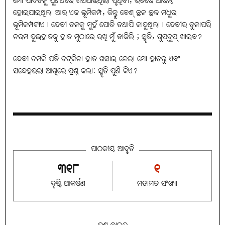
ମୋ ପାଦତଳୁ ପୁଣିଥରେ ଖସିଯାଉଥିଲା ପୃଥିବୀ, ଭିତରେ ଆରମ୍ଭ
ହୋଇଯାଇଥିଲା ଆଉ ଏକ ଭୂମିକମ୍ପ, କିନ୍ତୁ ବେଶ୍‌ ଛଳ ଛଳ ମଧୁର
ଭୂମିକମ୍ପଟାଏ। ଦେବୀ ତଳକୁ ମୁହଁ ପୋତି ତଥାପି କାନ୍ଦୁଥିଲା। ଦେବୀର ତୁଳାପରି
ନରମ ଦୁଇହାତକୁ ହାତ ମୁଠାରେ ରଖି ମୁଁ ଡାକିଲି ; ସ୍ମୃତି, ଗୁପ୍‌ଚୁପ୍‌ ଖାଇବ?
ଦେବୀ ଚମକି ପଡ଼ି ଚଟ୍‌କିନା ହାତ ଖସାଇ ନେଲା ମୋ ହାତରୁ ଏବଂ
ସନ୍ଦେହଭରା ଆଖିରେ ପ୍ରଶ୍ନ କଲା: ସ୍ମୃତି ପୁଣି କିଏ?
ପାଠକୀୟ ଆଦୃତି
୩୧୮
୧
ଦୃଷ୍ଟି ଆକର୍ଷଣ
ମତାମତ ସଂଖ୍ୟା