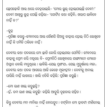
ଛେପଢ଼ୋକି ଆଉ ଥରେ ଦେହରାଇଲି- ‘ମୋର ଭୁଲ୍‌ ହୋଇଯାଇଛି ଦେବୀ!’
ଦେବୀ ଆଖିରୁ ଲୁହ ପୋଛି କହିଲା- ‘ଗୋଟିଏ କଥା କହିବି, ଖରାପ ଭାବିବେ
ନାହିଁ ତ?’
-କୁହ
-ପ୍ରତିଜ୍ଞା କରନ୍ତୁ-ଜୀବନରେ ଆଉ କୌଣସି ଝିଅକୁ କାହାର ହୋଇ ଚିଠି ଲେଖିବେ
ନାହିଁ କି ଏମିତି ଠକିବେ ନାହିଁ।
ଦେବୀର କଥା ପଦକରେ ମୋ ଛାତି କୋରି ହୋଇଗଲା ଯେମିତି। ଜୀବନରେ
କାହାକୁ ପ୍ରେମ କରି ନଥିଲେ ବି- ପ୍ରେମଚିଠି ଲେଖିବାରେ ସାଙ୍ଗମାନେ ମୋତେ
ଓସ୍ତାଦ ବୋଲି ମାନୁଥିଲେ। ଭାବିଲି-ସେଇ ପ୍ରଶଂସା, ସେଇ ମୁହୂର୍ତ୍ତକର ମଜା,
ଦେବୀର କଥା ପଦକ ଆଗରେ ଆଜି କେଡ଼େ ମୂଲ୍ୟହୀନ। ଦେବୀକୁ ଅନାଇ
ପାରିଲି ନାହିଁ ଲାଜରେ। ଖାଲି ଏତିକି କହିଲି: ପ୍ରତିଜ୍ଞା କରୁଛି।
-ମୋ ରାଣ ଖାଇ କହୁଛନ୍ତି?
-ହଁ, ତମ ରାଣ ଖାଇ କହୁଛି! କହିଲି ଆହୁରି ଦୃଢ଼ତାର ସହିତ।
କିନ୍ତୁ ଦେବୀର ମନ ମାନିଲା ନାହିଁ ବୋଧହୁଏ। ଚଟ୍‌କିନା ମୋ ହାତଟା ଟାଣିନେଇ