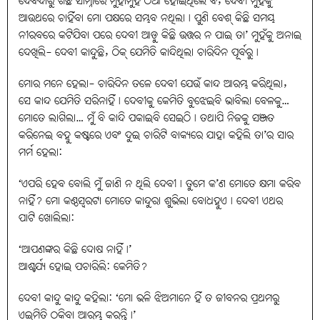
ଦେବଦାରୁ ଗଛ ସାମ୍ନାରେ ମୁହାଁମୁହିଁ ଠିଆ ହୋଇଥିଲେ ବି, ଦେବୀ ମୁହଁକୁ
ଆଉଥରେ ଚାହିଁବା ମୋ ପକ୍ଷରେ ସମ୍ଭବ ନଥିଲା। ପୁଣି ବେଶ୍‌ କିଛି ସମୟ
ନୀରବରେ କଟିଯିବା ପରେ ଦେବୀ ଆଡ଼ୁ କିଛି ଉତ୍ତର ନ ପାଇ ତା’ ମୁହଁକୁ ଅନାଇ
ଦେଖିଲି- ଦେବୀ କାନ୍ଦୁଛି, ଠିକ୍‌ ଯେମିତି କାନ୍ଦିଥିଲା ଚାରିଦିନ ପୂର୍ବରୁ।
ମୋର ମନେ ହେଲା- ଚାରିଦିନ ତଳେ ଦେବୀ ଯେଉଁ କାନ୍ଦ ଆରମ୍ଭ କରିଥିଲା,
ସେ କାନ୍ଦ ଯେମିତି ସରିନାହିଁ। ଦେବୀକୁ କେମିତି ବୁଝେଇବି ଭାବିଲା ବେଳକୁ…
ମୋତେ ଲାଗିଲା… ମୁଁ ବି କାନ୍ଦି ପକାଇବି ସେଇଠି। ତଥାପି ନିଜକୁ ସଞ୍ଜତ
କରିନେଇ ବହୁ କଷ୍ଟରେ ଏବଂ ଦୁଇ ଚାରିଟି ବାକ୍ୟରେ ଯାହା କହିଲି ତା’ର ସାର
ମର୍ମ ହେଲା:
‘ଏପରି ହେବ ବୋଲି ମୁଁ ଜାଣି ନ ଥିଲି ଦେବୀ। ତୁମେ କ’ଣ ମୋତେ କ୍ଷମା କରିବ
ନାହିଁ? ମୋ କଣ୍ଠସ୍ବରଟା ମୋତେ କାନ୍ଦୁରା ଶୁଭିଲା ବୋଧହୁଏ। ଦେବୀ ଏଥର
ପାଟି ଖୋଲିଲା:
‘ଆପଣଙ୍କର କିଛି ଦୋଷ ନାହିଁ।’
ଆଶ୍ଚର୍ଯ୍ୟ ହୋଇ ପଚାରିଲି: କେମିତି?
ଦେବୀ କାନ୍ଦୁ କାନ୍ଦୁ କହିଲା: ‘ମୋ ଭଳି ଝିଅମାନେ ହିଁ ତ ଜୀବନର ପ୍ରଥମରୁ
ଏଇମିତି ଠକିବା ଆରମ୍ଭ କରନ୍ତି।’