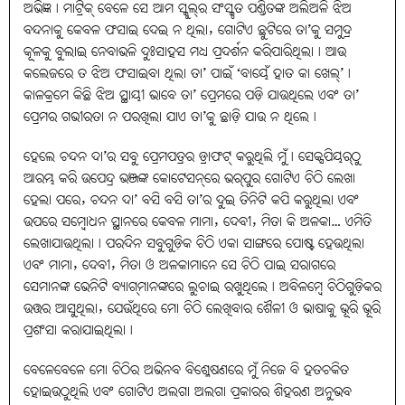
ଅଭିଜ୍ଞ। ମାଟ୍ରିକ୍‌ ବେଳେ ସେ ଆମ ସ୍କୁଲ୍‌ର ସଂସ୍କୃତ ପଣ୍ଡିତଙ୍କ ଅଲିଅଳି ଝିଅ
ବନ୍ଦନାକୁ କେବଳ ଫସାଇ ଦେଇ ନ ଥିଲା, ଗୋଟିଏ ଛୁଟିରେ ତା’କୁ ସମୁଦ୍ର
କୂଳକୁ ବୁଲାଇ ନେବାଭଳି ଦୁଃସାହସ ମଧ୍ୟ ପ୍ରଦର୍ଶନ କରିପାରିଥିଲା। ଆଉ
କଲେଜରେ ତ ଝିଅ ଫସାଇବା ଥିଲା ତା’ ପାଇଁ ‘ବାୟେଁ ହାତ କା ଖେଲ୍‌’।
କାଳକ୍ରମେ କିଛି ଝିଅ ସ୍ଥାୟୀ ଭାବେ ତା’ ପ୍ରେମରେ ପଡ଼ି ଯାଉଥିଲେ ଏବଂ ତା’
ପ୍ରେମର ଗଭୀରତା ନ ପରଖିଲା ଯାଏ ତା’କୁ ଛାଡ଼ି ଯାଉ ନ ଥିଲେ।
ହେଲେ ଚନ୍ଦନ ଦା’ର ସବୁ ପ୍ରେମପତ୍ରର ଡ୍ରାଫଟ୍‌ କରୁଥିଲି ମୁଁ। ସେକ୍ସପିୟର୍‌ଠୁ
ଆରମ୍ଭ କରି ଉପେନ୍ଦ୍ର ଭଞ୍ଜଙ୍କ କୋଟେସନ୍‌ରେ ଭର୍‌ପୁର ଗୋଟିଏ ଚିଠି ଲେଖା
ହେଲା ପରେ, ଚନ୍ଦନ ଦା’ ବସି ବସି ତା’ର ଦୁଇ ତିନିଟି କପି କରୁଥିଲା ଏବଂ
ଉପରେ ସମ୍ବୋଧନ ସ୍ଥାନରେ କେବଳ ମାମା, ଦେବୀ, ମିତା କି ଅଳକା… ଏମିତି
ଲେଖାଯାଉଥିଲା। ପରଦିନ ସବୁଗୁଡ଼ିକ ଚିଠି ଏକା ସାଙ୍ଗରେ ପୋଷ୍ଟ ହେଉଥିଲା
ଏବଂ ମାମା, ଦେବୀ, ମିତା ଓ ଅଳକାମାନେ ସେ ଚିଠି ପାଇ ସରାଗରେ
ସେମାନଙ୍କ ଭେନିଟି ବ୍ୟାଗ୍‌ମାନଙ୍କରେ ଲୁଚାଇ ରଖୁଥିଲେ। ଅବିଳମ୍ବେ ଚିଠିଗୁଡ଼ିକର
ଉତ୍ତର ଆସୁଥିଲା, ଯେଉଁଥିରେ ମୋ ଚିଠି ଲେଖିବାର ଶୈଳୀ ଓ ଭାଷାକୁ ଭୂରି ଭୂରି
ପ୍ରଶଂସା କରାଯାଇଥିଲା।
ବେଳେବେଳେ ମୋ ଚିଠିର ଅଭିନବ ବିଶ୍ଳେଷଣରେ ମୁଁ ନିଜେ ବି ହତଚକିତ
ହୋଇଉଠୁଥିଲି ଏବଂ ଗୋଟିଏ ଅଲଗା ଅଲଗା ପ୍ରକାରର ଶିହରଣ ଅନୁଭବ