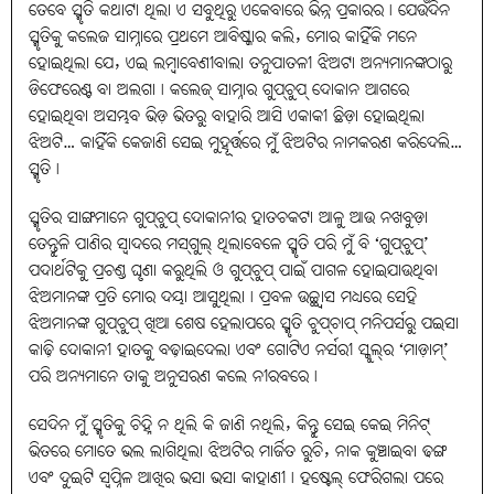
ତେବେ ସ୍ମୃତି କଥାଟା ଥିଲା ଏ ସବୁଥିରୁ ଏକେବାରେ ଭିନ୍ନ ପ୍ରକାରର। ଯେଉଁଦିନ
ସ୍ମୃତିକୁ କଲେଜ ସାମ୍ନାରେ ପ୍ରଥମେ ଆବିଷ୍କାର କଲି, ମୋର କାହିଁକି ମନେ
ହୋଇଥିଲା ଯେ, ଏଇ ଲମ୍ବାବେଣୀବାଲା ତନୁପାତଳୀ ଝିଅଟା ଅନ୍ୟମାନଙ୍କଠାରୁ
ଡିଫେରେଣ୍ଟ ବା ଅଲଗା। କଲେଜ୍‌ ସାମ୍ନାର ଗୁପ୍‌ଚୁପ୍‌ ଦୋକାନ ଆଗରେ
ହୋଇଥିବା ଅସମ୍ଭବ ଭିଡ଼ ଭିତରୁ ବାହାରି ଆସି ଏକାକୀ ଛିଡ଼ା ହୋଇଥିଲା
ଝିଅଟି… କାହିଁକି କେଜାଣି ସେଇ ମୁହୂର୍ତ୍ତରେ ମୁଁ ଝିଅଟିର ନାମକରଣ କରିଦେଲି…
ସ୍ମୃତି।
ସ୍ମୃତିର ସାଙ୍ଗମାନେ ଗୁପ୍‌ଚୁପ୍‌ ଦୋକାନୀର ହାତଚକଟା ଆଳୁ ଆଉ ନଖବୁଡ଼ା
ତେନ୍ତୁଳି ପାଣିର ସ୍ବାଦରେ ମସ୍‌ଗୁଲ୍‌ ଥିଲାବେଳେ ସ୍ମୃତି ପରି ମୁଁ ବି ‘ଗୁପ୍‌ଚୁପ୍‌’
ପଦାର୍ଥଟିକୁ ପ୍ରଚଣ୍ଡ ଘୃଣା କରୁଥିଲି ଓ ଗୁପ୍‌ଚୁପ୍‌ ପାଇଁ ପାଗଳ ହୋଇଯାଉଥିବା
ଝିଅମାନଙ୍କ ପ୍ରତି ମୋର ଦୟା ଆସୁଥିଲା। ପ୍ରବଳ ଉଚ୍ଛ୍ୱାସ ମଧ୍ୟରେ ସେହି
ଝିଅମାନଙ୍କ ଗୁପ୍‌ଚୁପ୍‌ ଖିଆ ଶେଷ ହେଲାପରେ ସ୍ମୃତି ଚୁପ୍‌ଚାପ୍‌ ମନିପର୍ସରୁ ପଇସା
କାଢ଼ି ଦୋକାନୀ ହାତକୁ ବଢ଼ାଇଦେଲା ଏବଂ ଗୋଟିଏ ନର୍ସରୀ ସ୍କୁଲ୍‌ର ‘ମାଡ଼ାମ୍‌’
ପରି ଅନ୍ୟମାନେ ତାକୁ ଅନୁସରଣ କଲେ ନୀରବରେ।
ସେଦିନ ମୁଁ ସ୍ମୃତିକୁ ଚିହ୍ନି ନ ଥିଲି କି ଜାଣି ନଥିଲି, କିନ୍ତୁ ସେଇ କେଇ ମିନିଟ୍‌
ଭିତରେ ମୋତେ ଭଲ ଲାଗିଥିଲା ଝିଅଟିର ମାର୍ଜିତ ରୁଚି, ନାକ କୁଞ୍ଚାଇବା ଢଙ୍ଗ
ଏବଂ ଦୁଇଟି ସ୍ବପ୍ନିଳ ଆଖିର ଭସା ଭସା କାହାଣୀ। ହଷ୍ଟେଲ୍‌ ଫେରିଗଲା ପରେ