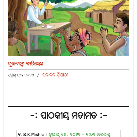
ମୁଖ୍ୟମନ୍ତ୍ରୀ ବ୍ୟତିରେକ
ସଦାନନ୍ଦ ତ୍ରିପାଠୀ
ଏପ୍ରିଲ୍ ୧୭, ୨୦୨୬
/
-: ପାଠକୀୟ ମତାମତ :-
୧. S.K.Mishra
|
ଜୁଲାଇ ୧୪, ୨୦୧୨ - ୧:୦୨ ଅପରାହ୍ନ