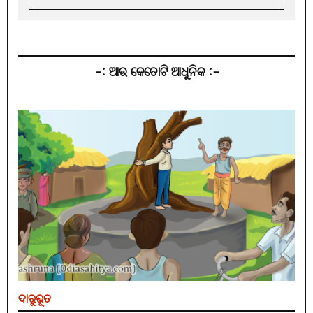
-: ଆଉ କେତୋଟି ଆଧୁନିକ :-
ଦାରୁଭୂତ