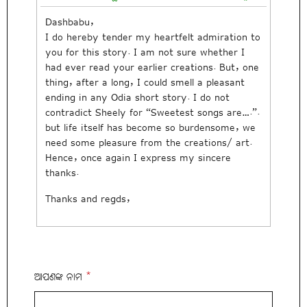
Dashbabu,
I do hereby tender my heartfelt admiration to
you for this story. I am not sure whether I
had ever read your earlier creations. But, one
thing, after a long, I could smell a pleasant
ending in any Odia short story. I do not
contradict Sheely for “Sweetest songs are….”.
but life itself has become so burdensome, we
need some pleasure from the creations/ art.
Hence, once again I express my sincere
thanks.
Thanks and regds,
ଆପଣଙ୍କ ନାମ
*