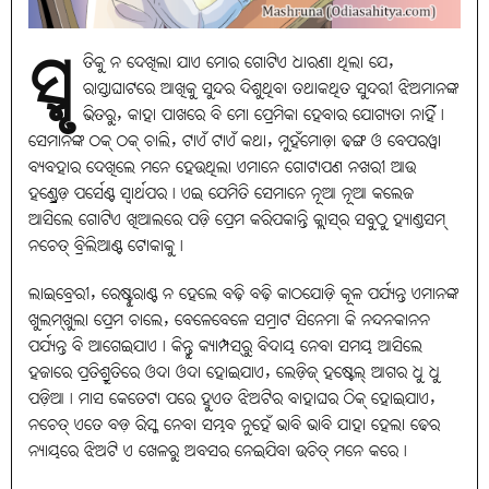
ସ୍ମୃ
ତିକୁ ନ ଦେଖିଲା ଯାଏ ମୋର ଗୋଟିଏ ଧାରଣା ଥିଲା ଯେ,
ରାସ୍ତାଘାଟରେ ଆଖିକୁ ସୁନ୍ଦର ଦିଶୁଥିବା ତଥାକଥିତ ସୁନ୍ଦରୀ ଝିଅମାନଙ୍କ
ଭିତରୁ, କାହା ପାଖରେ ବି ମୋ ପ୍ରେମିକା ହେବାର ଯୋଗ୍ୟତା ନାହିଁ।
ସେମାନଙ୍କ ଠକ୍‌ ଠକ୍‌ ଚାଲି, ଟାଏଁ ଟାଏଁ କଥା, ମୁହଁମୋଡ଼ା ଢଙ୍ଗ ଓ ବେପରୱା
ବ୍ୟବହାର ଦେଖିଲେ ମନେ ହେଉଥିଲା ଏମାନେ ଗୋଟାପଣ ନଖରୀ ଆଉ
ହଣ୍ଡ୍ରେଡ଼ ପର୍ସେଣ୍ଟ ସ୍ବାର୍ଥପର। ଏଇ ଯେମିତି ସେମାନେ ନୂଆ ନୂଆ କଲେଜ
ଆସିଲେ ଗୋଟିଏ ଖିଆଲରେ ପଡ଼ି ପ୍ରେମ କରିପକାନ୍ତି କ୍ଲାସ୍‌ର ସବୁଠୁ ହ୍ୟାଣ୍ଡସମ୍‌
ନଚେତ୍‌ ବ୍ରିଲିଆଣ୍ଟ ଟୋକାକୁ।
ଲାଇବ୍ରେରୀ, ରେଷ୍ଟୁରାଣ୍ଟ ନ ହେଲେ ବଢ଼ି ବଢ଼ି କାଠଯୋଡ଼ି କୂଳ ପର୍ଯ୍ୟନ୍ତ ଏମାନଙ୍କ
ଖୁଲମ୍‌ଖୁଲା ପ୍ରେମ ଚାଲେ, ବେଳେବେଳେ ସମ୍ରାଟ ସିନେମା କି ନନ୍ଦନକାନନ
ପର୍ଯ୍ୟନ୍ତ ବି ଆଗେଇଯାଏ। କିନ୍ତୁ କ୍ୟାମ୍ପସ୍‌ରୁ ବିଦାୟ ନେବା ସମୟ ଆସିଲେ
ହଜାରେ ପ୍ରତିଶ୍ରୁତିରେ ଓଦା ଓଦା ହୋଇଯାଏ, ଲେଡ଼ିଜ୍‌ ହଷ୍ଟେଲ୍‌ ଆଗର ଧୁ ଧୁ
ପଡ଼ିଆ। ମାସ କେତେଟା ପରେ ହୁଏତ ଝିଅଟିର ବାହାଘର ଠିକ୍‌ ହୋଇଯାଏ,
ନଚେତ୍‌ ଏତେ ବଡ଼ ରିସ୍କ ନେବା ସମ୍ଭବ ନୁହେଁ ଭାବି ଭାବି ଯାହା ହେଲା ଢେର
ନ୍ୟାୟରେ ଝିଅଟି ଏ ଖେଳରୁ ଅବସର ନେଇଯିବା ଉଚିତ୍‌ ମନେ କରେ।