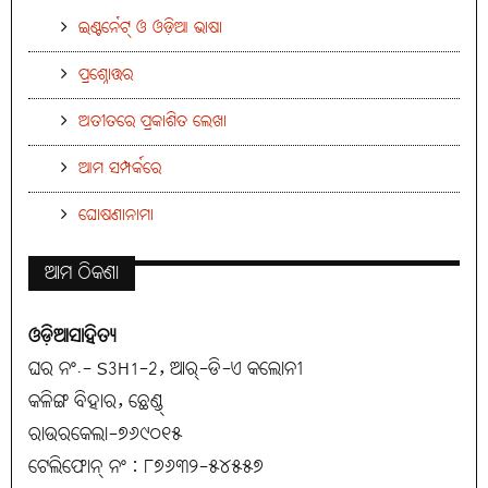
ଇଣ୍ଟର୍ନେଟ୍ ଓ ଓଡ଼ିଆ ଭାଷା
ପ୍ରଶ୍ନୋତ୍ତର
ଅତୀତରେ ପ୍ରକାଶିତ ଲେଖା
ଆମ ସମ୍ପର୍କରେ
ଘୋଷଣାନାମା
ଆମ ଠିକଣା
ଓଡ଼ିଆସାହିତ୍ୟ
ଘର ନଂ.- S3H1-2, ଆର୍-ଡି-ଏ କଲୋନୀ
କଳିଙ୍ଗ ବିହାର, ଛେଣ୍ଡ୍
ରାଉରକେଲା-୭୬୯୦୧୫
ଟେଲିଫୋନ୍ ନଂ : ୮୭୬୩୨-୫୪୫୫୭