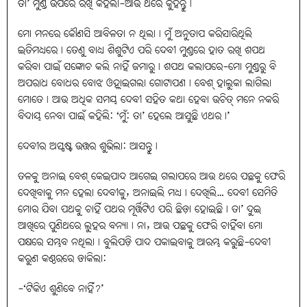
ତା’ ମୁଣ୍ଡ ଉପରେ ରଖି କହିଲା-ଆଉ ଥରେ କୁହନ୍ତୁ।
ମୋ ମନରେ କୌଣସି ଆବିଳତା ନ ଥିଲା। ମୁଁ ଅନୁତାପ କରିସାରିଥିଲି
ଇତିମଧ୍ୟରେ। ତେଣୁ ବାଧ୍ୟ ଶିଶୁଟିଏ ପରି ଦେବୀ ମୁଣ୍ଡରେ ହାତ ରଖି ଶପଥ
କରିବା ପାଇଁ ସଙ୍କୋଚ କଲି ନାହିଁ ଜମାରୁ। ଶପଥ କଲାପରେ-ମୋ ମୁଣ୍ଡରୁ ବି
ଅପରାଧ ବୋଧର ବୋଝ ଓହ୍ଲାଇଗଲା ଗୋଟାପଣ। ବେଶ୍‌ ହାଲୁକା ଲାଗିଲା
ମୋତେ। ଆଉ ଅଧିକ ସମୟ ଦେବୀ ସହିତ କଥା ହେବା ଉଚିତ୍‌ ମନେ ନକରି
ବିଦାୟ ନେବା ପାଇଁ କହିଲି: ‘ମୁଁ: ତା’ ହେଲେ ଆସୁଛି ଏଥର।’
ଦେବୀର ଅସ୍ପଷ୍ଟ ଉତ୍ତର ଶୁଭିଲା: ଆସନ୍ତୁ।
ତଳକୁ ଅନାଇ ବେଶ୍‌ କେଇପାଦ ଆଗେଇ ଗଲାପରେ ଆଉ ଥରେ ପଛକୁ ଫେରି
ଦେଖିବାକୁ ମନ ହେଲା ଦେବୀକୁ, ଅନାଇଲି ମଧ୍ୟ। ଦେଖିଲି… ଦେବୀ ସେମିତି
ମୋର ଯିବା ପଥକୁ ଚାହିଁ ପଥର ମୂର୍ତ୍ତିଟିଏ ପରି ଛିଡ଼ା ହୋଇଛି। ତା’ ଦୁଇ
ଆଖିରେ ପୁଣିଥରେ ଲୁହର ବନ୍ୟା। ନା, ଆଉ ପଛକୁ ଫେରି ଚାହିଁବା ମୋ
ପକ୍ଷରେ ସମ୍ଭବ ନଥିଲା। ବୁଲିପଡ଼ି ପାଦ ପକାଇବାକୁ ଆରମ୍ଭ କରୁଛି-ଦେବୀ
କରୁଣ କଣ୍ଠରରେ ଡାକିଲା:
-‘ଟିକିଏ ଶୁଣିବେ ନାହିଁ?’