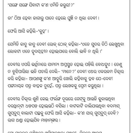
‘ସଙ୍ଗେ ସଙ୍ଗେ ଯିବାଟା କ’ଣ ଏମିତି ଜରୁରୀ?’
ତା’ ଠିଆ ହେବା ଜାଗାରୁ ପାଦେ ହେଲେ ଘୁଞ୍ଚି ନ ଥିଲା ଦେବୀ।
ଫେରି ଆସି କହିଲି-‘କୁହ’।
ସେମିତି କାନ୍ଦୁ କାନ୍ଦୁ ଦେବୀ ରୋକ୍‌ ଠୋକ୍‌ କହିଲା-‘ଏତେ ସୁନ୍ଦର ଚିଠି ଲେଖୁଥିବା
ଲୋକଟା ଏତେ ହୃଦୟହୀନ ହୋଇପାରେ ବୋଲି ଭାବି ନ ଥିଲି।’
ଦେବୀର ଏପରି ଭର୍ତ୍ସନାରେ ସାମନ୍ୟ ଅପ୍ରସ୍ତୁତ ହୋଇ ପଡ଼ିଲି ବୋଧହୁଏ। ତେଣୁ
ନ ବୁଝିପାରିଲା ଭଳି ପଚାରି ଦେଲି- ‘ମାନେ?’ ଦେବୀ ଏଥର ଏକରକମ ଚିତ୍କାର
କରି କହିଲା- ଆପଣଙ୍କୁ କ’ଣ ଆହୁରି ଖୋଲି କହିବାକୁ ହବ ଯେ-ଦେବୀ
ପଟ୍ଟନାୟକ ପତ୍ର ବାହକ ନୁହେଁ, ପତ୍ର ଲେଖକକୁ ପ୍ରେମ କରୁଥିଲା।
ଦେବୀର ଚିତ୍କାର ଶୁଣି କେଇ ଫର୍ଲଙ୍ଗ ଦୂରରେ ଗେଟ୍‌କୁ ଆଉଜି ଢୁଳାଉଥିବା
ଦରୱାନ୍‌ଟା ଧଡ଼ପଡ଼ ହୋଇଉଠି ବସିଲା। ବାଟକାଟି ଚାଲିଯାଉଥିବା ବଦମାସ୍‌
ଗୁପ୍‌ଚୁପ୍‌ ବାଲାଟା ପଛକୁ ଫେରି ଆସି କହିଲା- କ’ଣ ସାର୍‌ ଗୁପ୍‌ଚୁପ୍‌ ଦେବି?
ରାଗ ଥଣ୍ଡା ହୋଇଯିବ ମାଡ଼ାମ୍‌ଙ୍କର।