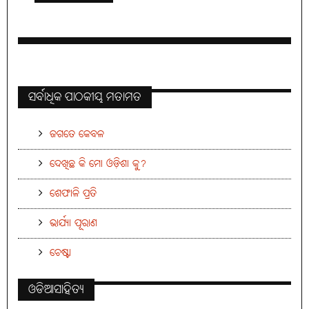
ସର୍ବାଧିକ ପାଠକୀୟ ମତାମତ
ଜଗତେ କେବଳ
ଦେଖିଛ କି ମୋ ଓଡ଼ିଶା କୁ?
ଶେଫାଳି ପ୍ରତି
ଭାର୍ଯ୍ୟା ପୂରାଣ
ଚେଷ୍ଟା
ଓଡିଆସାହିତ୍ୟ