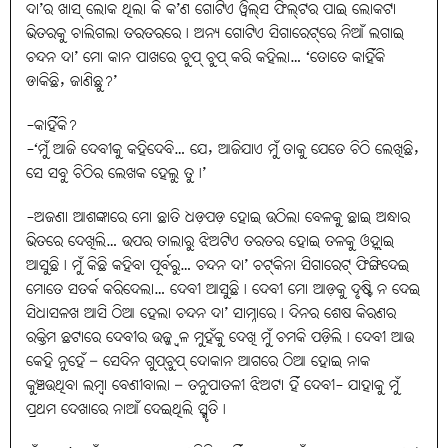
ଦା’ର ଖାସ୍‌ ଲୋକ ଥିଲା କି କ’ଣ ଗୋଟିଏ ୱିଲ୍‌ସ ଫିଲ୍‌ଟର ପାଇ ଲୋକଟା
ଭିତରକୁ ଚାଲିଗଲା ତରତରରେ। ଅନ୍ୟ ଗୋଟିଏ ସିଗାରେଟ୍‌ରେ ନିଆଁ ଲଗାଇ
ଚନ୍ଦନ ଦା’ ମୋ କାନ ପାଖରେ ଚୁପ୍‌ ଚୁପ୍‌ କରି କହିଲା… ‘ତୋତେ କାହିଁକି
ଡାକିଛି, ଜାଣିଛୁ?’
-କାହିଁକି?
-‘ମୁଁ ଆଜି ଦେବୀକୁ କହିଦେବି… ଯେ, ଆଜିଯାଏ ମୁଁ ତାକୁ ଯେତେ ଚିଠି ଲେଖିଛି,
ସେ ସବୁ ଚିଠିର ଲେଖକ ହେଲୁ ତୁ।’
-ଅଜଣା ଆଶଙ୍କାରେ ମୋ ଛାତି ଧଡ଼ପଡ଼ ହୋଇ ଉଠିଲା ବେଳକୁ ଛାଇ ଅନ୍ଧାର
ଭିତରେ ଦେଖିଲି… ଉପର ତାଲାରୁ ଝିଅଟିଏ ତରତର ହୋଇ ତଳକୁ ଓହ୍ଲାଇ
ଆସୁଛି। ମୁଁ କିଛି କହିବା ପୂର୍ବରୁ… ଚନ୍ଦନ ଦା’ ଚଟ୍‌କିନା ସିଗାରେଟ୍‌ ଫିଙ୍ଗିଦେଇ
ମୋତେ ସତର୍କ କରିଦେଲା… ଦେବୀ ଆସୁଛି। ଦେବୀ ମୋ ଆଡ଼କୁ ଦୃଷ୍ଟି ନ ଦେଇ
ସିଧାସଳଖ ଆସି ଠିଆ ହେଲା ଚନ୍ଦନ ଦା’ ସାମ୍ନାରେ। ଦିନର ଶେଷ କିରଣର
ରକ୍ତିମ ଛଟାରେ ଦେବୀର ଉଜ୍ଜ୍ବଳ ମୁହଁକୁ ଦେଖି ମୁଁ ଚମକି ପଡ଼ିଲି। ଦେବୀ ଆଉ
କେହି ନୁହେଁ – ସେଦିନ ଗୁପ୍‌ଚୁପ୍‌ ଦୋକାନ ଆଗରେ ଠିଆ ହୋଇ ନାକ
କୁଞ୍ଚଉଥିବା ଲମ୍ବା ବେଣୀବାଲା – ତନୁପାତଳୀ ଝିଅଟା ହିଁ ଦେବୀ- ଯାହାକୁ ମୁଁ
ପ୍ରଥମ ଦେଖାରେ ନାଆଁ ଦେଇଥିଲି ସ୍ମୃତି।