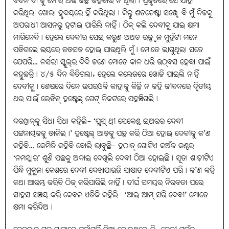
ଚନ୍ଦନ ଦା’କୁ ମୋର ଅଉ କିଛି କହିବାର ନ ଥିଲା। ପ୍ରକୃତରେ ସେ ଯାହା
କରିଥିଲା ଖୋଲା ହୃଦୟରେ ହିଁ କରିଥିଲା। କିନ୍ତୁ ଶତଚେଷ୍ଟା ସତ୍ତ୍ବେ ବି ମୁଁ ନିଜକୁ
ଅପରାଧୀ ଆସନରୁ ହଟାଇ ପାରିଲି ନାହିଁ। ଠିକ୍‌ କଲି ଦେବୀକୁ ଯାଇ କ୍ଷମା
ମାଗିନେବି। ହେଲେ ଦେବୀର ସେଇ କରୁଣ ଅଥଚ ଉଜ୍ଜ୍ବଳ ମୁହଁଟା ମନେ
ପଡ଼ିଗଲେ ଭୟରେ ଜଡ଼ସଡ଼ ହୋଇ ଯାଉଥିଲି ମୁଁ। ମୋତେ ଲାଗୁଥିଲା ସତେ
ଯେପରି… ନର୍ସରୀ ସ୍କୁଲ୍‌ର ଦିଦି ଜଣେ ମୋତେ କାନ ଧରି ଉଠ୍‌ବସ ହେବା ପାଇଁ
କହୁଛନ୍ତି। ୪/୫ ଦିନ ବିତିଗଲା, ହେଲେ କଲେଜରେ ଖୋଜି ପାଇଲି ନାହିଁ
ଦେବୀକୁ। ଶେଷରେ ଦିନେ ଉପରଓଳି କାହାକୁ କିଛି ନ କହି ଜୀବନରେ ଦ୍ବିତୀୟ
ଥର ପାଇଁ ଲେଡ଼ିଜ୍‌ ହଷ୍ଟେଲ୍‌ ଗେଟ୍‌ ନିକଟରେ ପହଞ୍ଚିଗଲି।
ଦରୱାନ୍‌କୁ ସିଧା ସିଧା କହିଲି- ‘ପ୍ଲସ୍‌ ଥ୍ରୀ ସେକେଣ୍ଡ ଇଅରର ଦେବୀ
ପଟ୍ଟନାୟକକୁ ଡାକିଲ।’ ହଷ୍ଟେଲ୍‌ ଆଡ଼କୁ ପଛ କରି ଠିଆ ହୋଇ ଦେବୀକୁ କ’ଣ
କହିବି… କେମିତି କହିବି ବୋଲି ଭାବୁଛି- ହଠାତ୍‌ ଗୋଟିଏ କଅଁଳ କଣ୍ଠର
‘ନମସ୍କାର’ ଶୁଣି ପଛକୁ ଅନାଇ ଦେଖିଲି ଦେବୀ ଠିଆ ହୋଇଛି। ସୂତା ଶାଢ଼ୀଟିଏ
ପିନ୍ଧି ମୁକୁଳା କେଶରେ ଦେବୀ ଦେଖାଯାଉଛି ସାକ୍ଷାତ ଦେବୀଟିଏ ପରି। କ’ଣ କହି
କଥା ଆରମ୍ଭ କରିବି ଠିକ୍‌ କରିପାରିଲି ନାହିଁ। ଦୀର୍ଘ ସମୟର ନିରବତା ପରେ
ସାହସ ସଞ୍ଚୟ କରି କେବଳ ଏତିକି କହିଲି- ‘ଆଇ ଆମ୍‌ ସରି ଦେବୀ’ ମୋତେ
କ୍ଷମା କରିଦିଅ।