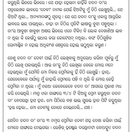
କରୁଥିଲି ଭିତରେ ଭିତରେ। ସେ ଯାହା ହେଉନା କାହିଁକି ଚନ୍ଦନ ଦା’ର
ପତ୍ରଲେଖକ ଭାବରେ ‘ଦେବୀ’ ନାମକ ଯେଉଁ ଝିଅଟିକୁ ମୁଁ ଚିଠି ଲେଖୁଥିଲି… ସେ
ଝିଅଟି ଥିଲା… ଅନ୍ୟମାନଙ୍କଠୁ ସ୍ବତନ୍ତ୍ର। ସେ ଯେ ଚନ୍ଦନ ଦା’କୁ ଏକାନ୍ତ ଆନ୍ତରିକ
ଭାବରେ ଭଲ ପାଉଥିଲା, ତାହା ତା ଚିଠିର ପ୍ରତିଟି ଭାଷାରୁ ବୁଝା ପଡ଼ୁଥିଲା।
ତା’ର ଆବୁଡ଼ା ଖାବୁଡ଼ା ଅକ୍ଷର ଭିତରେ ଏତେ ଟିକିଏ ବି ଲୋକ ଦେଖାଣିଆ ଭାବ
ନ ଥିଲା କି କେଉଁଠୁ ଉଧାର କରା କୋଟେସନ୍‌ ନଥିଲା, ବରଂ ଚିଠିଗୁଡ଼ିକ
ରୋମାଣ୍ଟିକ ନ ହୋଇ ଅଧିକାଂଶ କ୍ଷେତ୍ରରେ ହୋଇ ଉଠୁଥିଲା କରୁଣ।
ତେଣୁ ଚନ୍ଦନ ଦା’ ଦେବୀ ପାଇଁ ଚିଠି ଲେଖିବାକୁ ଅନୁରୋଧ କରିବା ପୂର୍ବରୁ ମୁଁ
ଚିଠି ଲେଖି ପକାଉଥିଲି। ଆଉ ତା’କୁ ଚିଠି ଲେଖିଲା ବେଳେ ମୋର ମନେ
ହେଉଥିଲା ମୁଁ ଯେମିତି ମୋ ନିଜର ପ୍ରେମିକାକୁ ହିଁ ଚିଠି ଲେଖୁଛି। ହାୟ,
ସେତେବେଳେ ପର୍ଯ୍ୟନ୍ତ ମୁଁ କାହାରି ପ୍ରେମରେ ପଡ଼ି ନ ଥିଲି କି ମୋର କେହି
ପ୍ରେମିକା ନ ଥିଲେ। ମୁଁ ଏକଥା କେବେକେବେ ଚନ୍ଦନ ଦା’ ଆଗରେ ପ୍ରକାଶ ମଧ୍ୟ
କରି ଦେଉଥିଲି। ମାତ୍ର ଏକା ସାଙ୍ଗରେ ୩/୪ ଟି ଝିଅକୁ ପ୍ରେମ କରୁଥିବା ଚନ୍ଦନ
ଦା’ ବେପରୱା ହସ ହସ, ମୋ ପିଠିରେ ବଡ଼ ଭାଇ ସୁଲଭ ହାତ ପିଟି କହୁଥିଲା
‘ହଉ ହେଲା… ମୋ ଦେବୀକୁ ତୋତେ ଦେଇଦେଲି….ଯାଃ।
ସେଦିନ ଚନ୍ଦନ ଦା’ ତା’ର ୩ ନମ୍ବର ପ୍ରେମିକା ଦେବୀ ସହ ଦେଖା କରିବା ପାଇଁ
ମୋତେ ସାଙ୍ଗରେ ନେଇଗଲା। ଲେଡ଼ିଜ୍‌ ହଷ୍ଟେଲ ଦରୱାନଟା ବୋଧହୁଏ ଚନ୍ଦନ