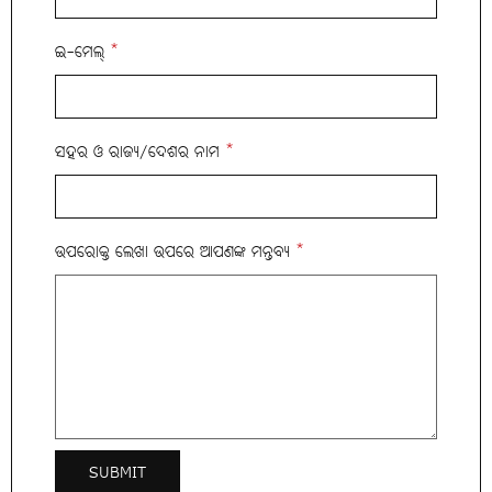
ଇ-ମେଲ୍
*
ସହର ଓ ରାଜ୍ୟ/ଦେଶର ନାମ
*
ଉପରୋକ୍ତ ଲେଖା ଉପରେ ଆପଣଙ୍କ ମନ୍ତବ୍ୟ
*