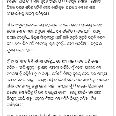
ଲେଖକ’ ଆଉ କାନ୍ଦି କାନ୍ଦି ହୁଏତ ଅଭିଶାପ ବି ଦଉଥିବ ମୋତେ। ଗୋଟିଏ
ଝିଅର ହୃଦୟ ସହିତ ଏମିତି ଖେଳ ଖେଳିଥିବା ଅପରାଧ ମୋତେ ଖାଇ
ଗୋଡ଼ାଇବାକୁ ଆରମ୍ଭ କରିଥିଲା।
ଏମିତି ଅନୁତାପାନଳରେ ଦଗ୍ଧ ହେଉଥିବା ବେଳେ, କେତେ ରାତିରେ କେଜାଣି
ହଠାତ୍‌ ମୋ କାନ୍ଧରେ ଅନୁଭବ କଲି… ଏକ ପରିଚିତ ହାତର ସ୍ପର୍ଶ। ପଛକୁ
ଅନାଇ ଦେଖିଲି… ୱିଲ୍‌ସ ଫିଲ୍‌ଟର୍‌ରୁ ଧୂଆଁ ଛାଡ଼ି ମୁରୁକି ମୁରୁକି ହସୁଚି ଚନ୍ଦନ
ଦା’। ଅନ୍ୟ ଦିନ ପରି ବେପରୱା ହସ ନୁହେଁ… ବେଶ୍‌ ଓଜନିଆ… ବଡ଼ଭାଇ
ସୁଲଭ ଗମ୍ଭୀର ହସ।
ମୁଁ ଚନ୍ଦନ ଦା’କୁ କିଛି କହିବା ପୂର୍ବରୁ… ସେ ମୋ ଦୁଇ ହାତକୁ ଧରି ନେଇ
କହିଲା- ‘ସରି ପୁପୁନ୍‌। ତୁ ଯାହା ଭାବନା କାହିଁକି, ମୁଁ ଦେବୀ ଆଗରେ ମୋ
ମନକଥା ହିଁ କହିଛି। ତୁ ତ ଜାଣୁ… କୌଣସି ଝିଅକୁ ହୃଦୟ ଦେଇ ଭଲ ପାଇବା
ମୋ ଜାତକରେ ନାହିଁ। ସେଇଥିପାଇଁ ତ ଦେବୀ ଭଳି ସରଳ ଝିଅଟାକୁ ବେଶୀଦିନ
ଏମିତି ଠକାଇବାକୁ ଇଚ୍ଛା ହେଲା ନାହିଁ। ତା’ଛଡ଼ା ମୁଁ ବି ଜାଣେ- ଝିଅଟା ମୋ
ଅପେକ୍ଷା ମୋ ଚିଠିକୁ ହିଁ ଭଲ ପାଉଥିଲା ବେଶୀ। ତେଣୁ ଦେଲି- ଏକାଥରେ
ଛିଣ୍ଡେଇ ଦେଲି ସବୁ। ହେଲେ ଝିଅଟା ଯେ ଏମିତି ରିଆକ୍ଟ କରିବ- କିଏ
ଜାଣିଥିଲା?’