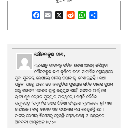
ତୁଣ୍ଡ ବାଇଦ
Facebook
Email
X
Reddit
WhatsApp
Share
ଗୌତମବୁଦ୍ଧ ଦାଶ,
<p>ଛାତ୍ର ଜୀବନରୁ କବିତା ଲେଖା ଆରମ୍ଭ କରିଥିବା
ଗୌତମବୁଦ୍ଧ ଦାଶ ବୃତ୍ତିରେ ଜଣେ ସାମ୍ବାଦିକ ହୋଇଥିଲେ
ସୁଦ୍ଧା କ୍ଷୁଦ୍ରଗଳ୍ପ ଲେଖାରେ ତାଙ୍କର ପରାକାଷ୍ଠା ଦେଖାଇଛନ୍ତି। କଥା
ପତ୍ରିକା ପକ୍ଷରୁ ଆୟୋଜିତ ନବପ୍ରତିଭା ପୁରସ୍କାର ସହିତ ତାଙ୍କର ପ୍ରଥମ
ଗଳ୍ପ ସଙ୍କଳନ ‘କେବଳ ପ୍ରାପ୍ତ ବୟସ୍କଙ୍କ ପାଇଁ’ ସଙ୍କଳନ ପାଇଁ ସେ
ରାଜ୍ୟ ଯୁବ ଲେଖକ ପୁରସ୍କାର ପାଇଥିଲେ। ସମ୍ପ୍ରତି ଦୈନିକ
ସମ୍ବାଦପତ୍ର ‘ସମ୍ବାଦ’ର ଉତ୍ତର ଓଡ଼ିଶା ସଂସ୍କରଣ ମୁଖ୍ୟଭାବେ ଶ୍ରୀ ଦାଶ
କାର୍ଯ୍ୟରତ। ଗଳ୍ପ ବ୍ୟତୀତ ଏକ ଉପନ୍ୟାସ ମଧ୍ୟ ଲେଖିଛନ୍ତି ସେ।
ତାଙ୍କର ଲେଖାର ବିଶେଷତ୍ବ ହେଉଛି ପ୍ରେମ,ପ୍ରଣୟ ଓ ଉତ୍ତରଣର
ଅନବଦ୍ୟ ଆତ୍ମକଥନ।</p>