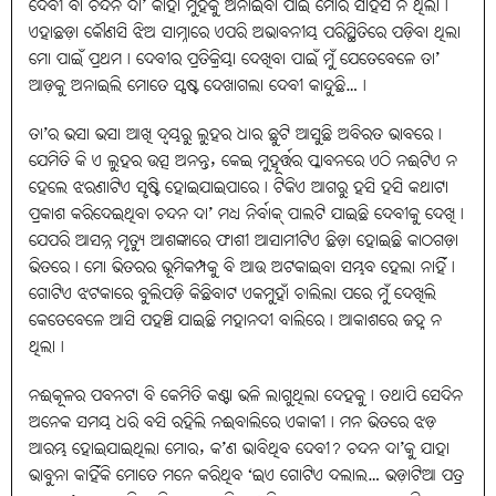
ଦେବୀ ବା ଚନ୍ଦନ ଦା’ କାହା ମୁହଁକୁ ଅନାଇବା ପାଇଁ ମୋର ସାହସ ନ ଥିଲା।
ଏହାଛଡ଼ା କୌଣସି ଝିଅ ସାମ୍ନାରେ ଏପରି ଅଭାବନୀୟ ପରିସ୍ଥିତିରେ ପଡ଼ିବା ଥିଲା
ମୋ ପାଇଁ ପ୍ରଥମ। ଦେବୀର ପ୍ରତିକ୍ରିୟା ଦେଖିବା ପାଇଁ ମୁଁ ଯେତେବେଳେ ତା’
ଆଡ଼କୁ ଅନାଇଲି ମୋତେ ସ୍ପଷ୍ଟ ଦେଖାଗଲା ଦେବୀ କାନ୍ଦୁଛି…।
ତା’ର ଭସା ଭସା ଆଖି ଦ୍ବୟରୁ ଲୁହର ଧାର ଛୁଟି ଆସୁଛି ଅବିରତ ଭାବରେ।
ଯେମିତି କି ଏ ଲୁହର ଉତ୍ସ ଅନନ୍ତ, କେଇ ମୁହୂର୍ତ୍ତର ପ୍ଳାବନରେ ଏଠି ନଈଟିଏ ନ
ହେଲେ ଝରଣାଟିଏ ସୃଷ୍ଟି ହୋଇଯାଇପାରେ। ଟିକିଏ ଆଗରୁ ହସି ହସି କଥାଟା
ପ୍ରକାଶ କରିଦେଇଥିବା ଚନ୍ଦନ ଦା’ ମଧ୍ୟ ନିର୍ବାକ୍‌ ପାଲଟି ଯାଇଛି ଦେବୀକୁ ଦେଖି।
ଯେପରି ଆସନ୍ନ ମୃତ୍ୟୁ ଆଶଙ୍କାରେ ଫାଶୀ ଆସାମୀଟିଏ ଛିଡ଼ା ହୋଇଛି କାଠଗଡ଼ା
ଭିତରେ। ମୋ ଭିତରର ଭୂମିକମ୍ପକୁ ବି ଆଉ ଅଟକାଇବା ସମ୍ଭବ ହେଲା ନାହିଁ।
ଗୋଟିଏ ଝଟକାରେ ବୁଲିପଡ଼ି କିଛିବାଟ ଏକମୁହାଁ ଚାଲିଲା ପରେ ମୁଁ ଦେଖିଲି
କେତେବେଳେ ଆସି ପହଞ୍ଚି ଯାଇଛି ମହାନଦୀ ବାଲିରେ। ଆକାଶରେ ଜହ୍ନ ନ
ଥିଲା।
ନଈକୂଳର ପବନଟା ବି କେମିତି କଣ୍ଟା ଭଳି ଲାଗୁଥିଲା ଦେହକୁ। ତଥାପି ସେଦିନ
ଅନେକ ସମୟ ଧରି ବସି ରହିଲି ନଈବାଲିରେ ଏକାକୀ। ମନ ଭିତରେ ଝଡ଼
ଆରମ୍ଭ ହୋଇଯାଇଥିଲା ମୋର, କ’ଣ ଭାବିଥିବ ଦେବୀ? ଚନ୍ଦନ ଦା’କୁ ଯାହା
ଭାବୁନା କାହିଁକି ମୋତେ ମନେ କରିଥିବ ‘ଇଏ ଗୋଟିଏ ଦଲାଲ… ଭଡ଼ାଟିଆ ପତ୍ର