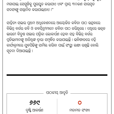
ମଗାଯାଇ ସେଗୁଡ଼ିକୁ ପୁରସ୍କୃତ କରାଯାଏ ଏବଂ ପ୍ରାୟ ୩୦ଜଣ ସାରସ୍ୱତ
ସଦସ୍ୟଙ୍କୁ ସମ୍ମାନିତ କରାଯାଇଥାଏ।”
ସାହିତ୍ୟ ସଭାର ପ୍ରଥମ ଅଧିବେଶନରେ ଆୟୋଜିତ କବିତା ପାଠ ଉତ୍ସବରେ
ବିଭିନ୍ନ ବର୍ଗର କବି ଓ କବୟିତ୍ରୀମାନେ କବିତା ପାଠ କରିଥିଲେ। ଏଥିରେ ଉତ୍କଳ
ଭାରତୀ ବିଦୁଷ ସଭାର ପତ୍ରିକା ଲୋକାର୍ପଣ ହେବା ସହ ବିଭିନ୍ନ ବର୍ଗର
ପ୍ରତିଭାମାନଙ୍କୁ ଅତିଥିଙ୍କ ଦ୍ୱାରା ସମ୍ବର୍ନ୍ଧିତ କରାଯାଇଛି। ଭବିଷ୍ୟତରେ ଏହି
କାର୍ଯ୍ୟକ୍ରମରେ ଯୁବପିଢିଙ୍କୁ ସାମିଲ କରିବା ପାଇଁ ସଂସ୍ଥା ଲକ୍ଷ୍ୟ ରଖିଛି ବୋଲି
ସୂଚନା ଦିଆଯାଇଛି।
ପାଠକୀୟ ଆଦୃତି
୬୬୯
୦
ଦୃଷ୍ଟି ଆକର୍ଷଣ
ମତାମତ ସଂଖ୍ୟା