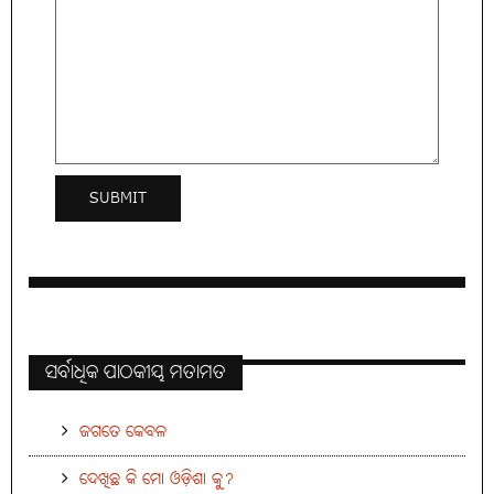
ସର୍ବାଧିକ ପାଠକୀୟ ମତାମତ
ଜଗତେ କେବଳ
ଦେଖିଛ କି ମୋ ଓଡ଼ିଶା କୁ?