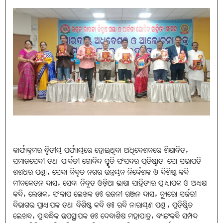
କାର୍ଯ୍ୟକ୍ରମର ଦ୍ୱିତୀୟ ପର୍ଯ୍ୟାୟରେ ହୋଇଥିବା ଅଧିବେଶନରେ ଶିକ୍ଷାବିତ,
ସମାଜସେବୀ ତଥା ପାର୍ବତୀ ଗୋବିନ୍ଦ ସ୍ମୃତି ସଂସଦର ପ୍ରତିଷ୍ଠାତା ସୋ ସଭାପତି
ଶଶଧର ପଣ୍ଡା, ସେବା ନିବୃତ ନଗର ଉନ୍ନୟନ ନିର୍ଦ୍ଦେଶକ ଓ ବିଶିଷ୍ଟ କବି
ମୀନକେତନ ଦାସ, ସେବା ନିବୃତ ଓଡ଼ିଆ ଭାଷା ସାହିତ୍ୟର ପ୍ରାଧ୍ୟାପକ ଓ ଅଧ୍ୟକ୍ଷ
କବି, ଲେଖକ, ସଂଳାପ ଲେଖକ ଡଃ ରଜନୀ ରଞ୍ଜନ ଦାସ, ନ୍ୟୁରୋ ସର୍ଜରୀ
ବିଭାଗର ପ୍ରାଧ୍ୟାପକ ତଥା ବିଶିଷ୍ଟ କବି ଡଃ ରବି ନାରାୟଣ ପଣ୍ଡା, ପ୍ରତିଷ୍ଠିତ
ଲେଖବ, ପ୍ରାବନ୍ଧିକ ଉପସ୍ଥାପକ ଡଃ ଦେବାଶିଷ ମହାପାତ୍ର, ବ୍ୟଙ୍ଗକବି ସମ୍ପଦ