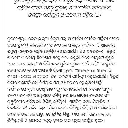
ଭୁବନେଶ୍ୱର : ଉତ୍କଳ ଭାରତୀ ବିଦୁଷ ସଭା ଓ ପାର୍ବତୀ ଗୋବିନ୍ଦ
ସାହିତ୍ୟ ସଂସଦ ପକ୍ଷରୁ ସ୍ଥାନୀୟ ଗୀତଗୋବିନ୍ଦ ସଦନଠାରେ
ସାରସ୍ୱତ କାର୍ଯ୍ୟକ୍ରମ ଓ ଶାରଦୀୟ ପତ୍ରିକା […]
ଭୁବନେଶ୍ୱର : ଉତ୍କଳ ଭାରତୀ ବିଦୁଷ ସଭା ଓ ପାର୍ବତୀ ଗୋବିନ୍ଦ ସାହିତ୍ୟ ସଂସଦ
ପକ୍ଷରୁ ସ୍ଥାନୀୟ ଗୀତଗୋବିନ୍ଦ ସଦନଠାରେ ସାରସ୍ୱତ କାର୍ଯ୍ୟକ୍ରମ ଓ ଶାରଦୀୟ
ପତ୍ରିକା ଉନ୍ମୋଚନ ଉତ୍ସବ ଅନୁଷ୍ଠିତ ହୋଇଯାଇଛି। ଏହି ଅବସରରେ “ବିଦୁଷ
ଭାରତୀ” ଶାରଦୀୟ ବିଶେଷାଙ୍କ ଉନ୍ମୋଚନ, କଣ୍ଡୁରୀ ଚରଣ ନାୟକଙ୍କ ପୁସ୍ତକ
“ଘରେ ଘରେ ଶ୍ରୀୟା” ଓ ବିଚିତ୍ରାନନ୍ଦ ମୁନିଙ୍କ ପୁସ୍ତକ “ପ୍ରୀତି ପର୍ଣ୍ଣା” ଉନ୍ମୋଚନ
ହେବା ସହିତ କବିତା ଆସର ଓ ଓଡ଼ିଶୀ ନୃତ୍ୟ, “ଶାରଦୀୟରେ ଶାରଦା ଓ
ଶାରଙ୍ଗ” ଉପରେ ଆଲୋଚନା ଏବଂ ସମ୍ବର୍ନ୍ଧନା କାର୍ଯ୍ୟକ୍ରମ ହୋଇଯାଇଛି। ବିଦୁଷ
ସଭାର ସଭାପତି ଜ୍ୟୋତିର୍ମୟ ଦାସଙ୍କ ଅଧ୍ୟକ୍ଷତାରେ ହୋଇଥିବା ଏହି
କାର୍ଯ୍ୟକ୍ରମରେ ମୁଖ୍ୟ ଅତିଥି ଭାବେ ଯୁବ ସମାଜସେବୀ ଡା. ମନୋଜ ସାହୁଙ୍କ
ସମେତ ସମ୍ମାନିତ ଅତିଥିଭାବେ ବିଶିଷ୍ଟ କବି ଭଞ୍ଜ ସାହିତ୍ୟ ଗବେଷକ ଇଂ
ଲଡ଼ୁକିଶୋର ପଢିଆରୀ, ବିଶିଷ୍ଟ କବିୟିତ୍ରୀ, ସାମଜିକ କର୍ମୀ, ଶିକ୍ଷାବିତ ଓ
ସଙ୍ଗୀତଜ୍ଞା ଡଃ ପ୍ରତିମା ରାଣୀ ମିଶ୍ର ଷଡ଼ଙ୍ଗୀ, ବିଶିଷ୍ଟ କବିୟିତ୍ରୀ ଓ ସମାଜସେବୀ
ଡଃ ଗୀତାଞ୍ଜଳୀ ମହାପାତ୍ର, ଡଃ ଇନ୍ଦିରା ମିଶ୍ର, ଦୀପାରାଣୀ ପଟ୍ଟନାୟକ ଏବଂ
ବିଶିଷ୍ଟ କବି ଓ ସଙ୍ଗଠକ ମଙ୍ଗୁଳୁ କୁମାର ଦାସ ପ୍ରମୁଖ ଉପସ୍ଥିତ ଥିଲେ।