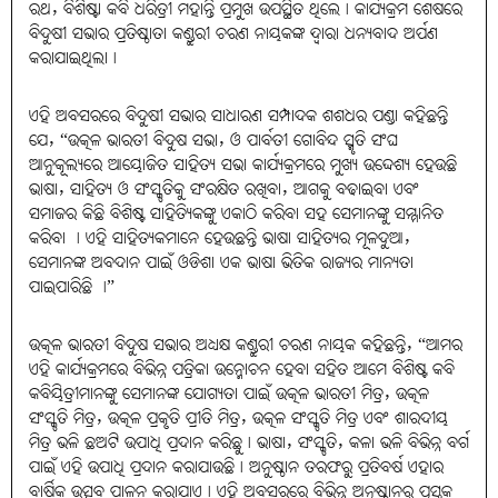
ରଥ, ବିଶିଷ୍ଟା କବି ଧରିତ୍ରୀ ମହାନ୍ତି ପ୍ରମୁଖ ଉପସ୍ଥିତ ଥିଲେ। କାର୍ଯ୍ୟକ୍ରମ ଶେଷରେ
ବିଦୁଷୀ ସଭାର ପ୍ରତିଷ୍ଠାତା କଣ୍ଡୁରୀ ଚରଣ ନାୟକଙ୍କ ଦ୍ୱାରା ଧନ୍ୟବାଦ ଅର୍ପଣ
କରାଯାଇଥିଲା।
ଏହି ଅବସରରେ ବିଦୁଷୀ ସଭାର ସାଧାରଣ ସମ୍ପାଦକ ଶଶଧର ପଣ୍ଡା କହିଛନ୍ତି
ଯେ, “ଉତ୍କଳ ଭାରତୀ ବିଦୁଷ ସଭା, ଓ ପାର୍ବତୀ ଗୋବିନ୍ଦ ସ୍ମୃତି ସଂଘ
ଆନୁକୂଲ୍ୟରେ ଆୟୋଜିତ ସାହିତ୍ୟ ସଭା କାର୍ଯ୍ୟକ୍ରମରେ ମୁଖ୍ୟ ଉଦ୍ଦେଶ୍ୟ ହେଉଛି
ଭାଷା, ସାହିତ୍ୟ ଓ ସଂସ୍କୃତିକୁ ସଂରକ୍ଷିତ ରଖିବା, ଆଗକୁ ବଢାଇବା ଏବଂ
ସମାଜର କିଛି ବିଶିଷ୍ଟ ସାହିତ୍ୟିକଙ୍କୁ ଏକାଠି କରିବା ସହ ସେମାନଙ୍କୁ ସମ୍ମାନିତ
କରିବା । ଏହି ସାହିତ୍ୟକମାନେ ହେଉଛନ୍ତି ଭାଷା ସାହିତ୍ୟର ମୂଳଦୁଆ,
ସେମାନଙ୍କ ଅବଦାନ ପାଇଁ ଓଡିଶା ଏକ ଭାଷା ଭିତିକ ରାଜ୍ୟର ମାନ୍ୟତା
ପାଇପାରିଛି ।”
ଉତ୍କଳ ଭାରତୀ ବିଦୁଷ ସଭାର ଅଧ୍ୟକ୍ଷ କଣ୍ଡୁରୀ ଚରଣ ନାୟକ କହିଛନ୍ତି, “ଆମର
ଏହି କାର୍ଯ୍ୟକ୍ରମରେ ବିଭିନ୍ନ ପତ୍ରିକା ଉନ୍ମୋଚନ ହେବା ସହିତ ଆମେ ବିଶିଷ୍ଟ କବି
କବିୟିତ୍ରୀମାନଙ୍କୁ ସେମାନଙ୍କ ଯୋଗ୍ୟତା ପାଇଁ ଉତ୍କଳ ଭାରତୀ ମିତ୍ର, ଉତ୍କଳ
ସଂସ୍କୃତି ମିତ୍ର, ଉତ୍କଳ ପ୍ରକୃତି ପ୍ରୀତି ମିତ୍ର, ଉତ୍କଳ ସଂସ୍କୃତି ମିତ୍ର ଏବଂ ଶାରଦୀୟ
ମିତ୍ର ଭଳି ଛଅଟି ଉପାଧି ପ୍ରଦାନ କରିଛୁ। ଭାଷା, ସଂସ୍କୃତି, କଳା ଭଳି ବିଭିନ୍ନ ବର୍ଗ
ପାଇଁ ଏହି ଉପାଧି ପ୍ରଦାନ କରାଯାଉଛି। ଅନୁଷ୍ଠାନ ତରଫରୁ ପ୍ରତିବର୍ଷ ଏହାର
ବାର୍ଷିକ ଉତ୍ସବ ପାଳନ କରାଯାଏ। ଏହି ଅବସରରେ ବିଭିନ୍ନ ଅନୁଷ୍ଠାନରୁ ପୁସ୍ତକ