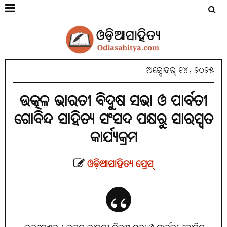
ଅକ୍ଟୋବର୍ ୧୪, ୨୦୨୫
ଉତ୍କଳ ଭାରତୀ ବିଦୁଷ ସଭା ଓ ପାର୍ବତୀ
ଗୋବିନ୍ଦ ସାହିତ୍ୟ ସଂସଦ ପକ୍ଷରୁ ସାରସ୍ୱତ
କାର୍ଯ୍ୟକ୍ରମ
ଓଡ଼ିଆସାହିତ୍ୟ ପ୍ରେସ୍‌