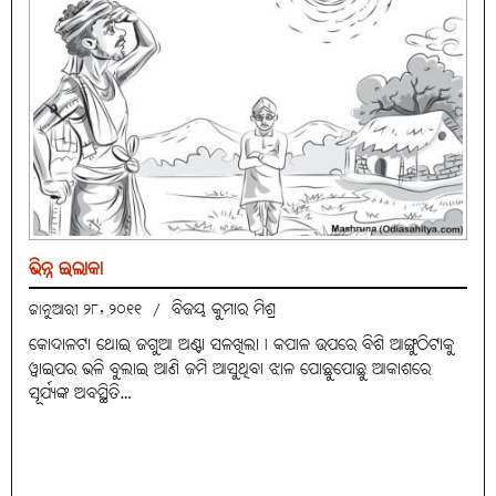
ଭିନ୍ନ ଇଲାକା
ବିଜୟ କୁମାର ମିଶ୍ର
ଜାନୁଆରୀ ୨୮, ୨୦୧୧
/
କୋଦାଳଟା ଥୋଇ ଜଗୁଆ ଅଣ୍ଟା ସଳଖିଲା। କପାଳ ଉପରେ ବିଶି ଆଙ୍ଗୁଠିଟାକୁ
ୱାଇପର ଭଳି ବୁଲାଇ ଆଣି ଜମି ଆସୁଥିବା ଝାଳ ପୋଛୁପୋଛୁ ଆକାଶରେ
ସୂର୍ଯ୍ୟଙ୍କ ଅବସ୍ଥିତି…