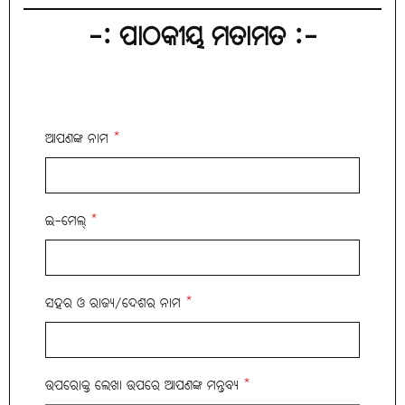
-: ପାଠକୀୟ ମତାମତ :-
ଆପଣଙ୍କ ନାମ
*
ଇ-ମେଲ୍
*
ସହର ଓ ରାଜ୍ୟ/ଦେଶର ନାମ
*
ଉପରୋକ୍ତ ଲେଖା ଉପରେ ଆପଣଙ୍କ ମନ୍ତବ୍ୟ
*