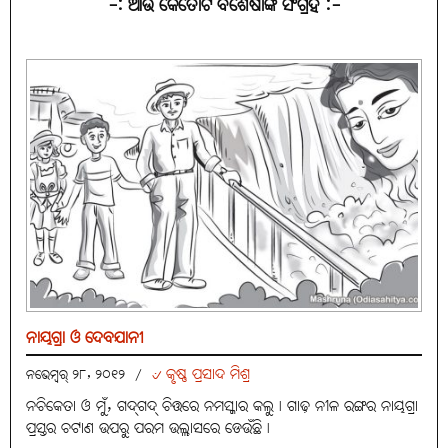
-: ଆଉ କେତୋଟି ବିଶେଷାଙ୍କ ସଂଗ୍ରହ :-
ନାୟଗ୍ରା ଓ ଦେବଯାନୀ
୰ କୃଷ୍ଣ ପ୍ରସାଦ ମିଶ୍ର
ନଭେମ୍ବର୍ ୨୮, ୨୦୧୨
/
ନଚିକେତା ଓ ମୁଁ, ଗଦ୍‌ଗଦ୍‌ ଚିତ୍ତରେ ନମସ୍କାର କଲୁ। ଗାଢ଼ ନୀଳ ରଙ୍ଗର ନାୟଗ୍ରା
ପ୍ରସ୍ତର ଚଟାଣ ଉପରୁ ପରମ ଉଲ୍ଲାସରେ ଡେଉଁଛି।