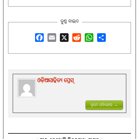
ତୁଣ୍ଡ ବାଇଦ
Facebook
Email
X
Reddit
WhatsApp
Share
ଓଡ଼ିଆସାହିତ୍ୟ ପ୍ରେସ୍‌
କ୍ରମେ ସବିଶେଷ →