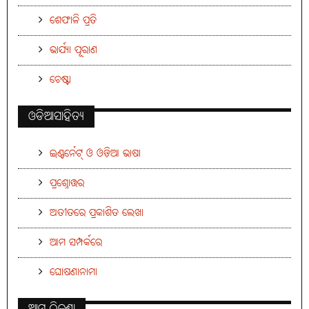
ଶେଫାଳି ପ୍ରତି
ଭାର୍ଯ୍ୟା ପୂରାଣ
ଚେଷ୍ଟା
ଓଡିଆସାହିତ୍ୟ
ଇଣ୍ଟର୍ନେଟ୍ ଓ ଓଡ଼ିଆ ଭାଷା
ପ୍ରଶ୍ନୋତ୍ତର
ଅତୀତରେ ପ୍ରକାଶିତ ଲେଖା
ଆମ ସମ୍ପର୍କରେ
ଘୋଷଣାନାମା
ଆମ ଠିକଣା