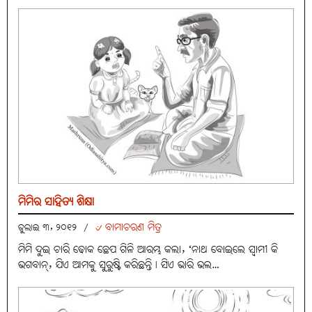
ମିମିର ସାହିତ୍ୟ ଶିକ୍ଷା
୰ ବାମାଚରଣ ମିତ୍ର
ଜୁଲାଇ ୩, ୨୦୧୨
/
ମିମି ଦୁଇ ଚାରି ଢୋକ ଛେପ ଗିଳି ଆରମ୍ଭ କଲା, ‘ନାଥ ବୋଇଲେ ସ୍ୱାମୀ କି
ଭଗବାନ୍‌, ଯିଏ ଆମକୁ ସୁରୁଷ୍ଟି କରିଛନ୍ତି। ସିଏ ଭାରି ଭଲ…