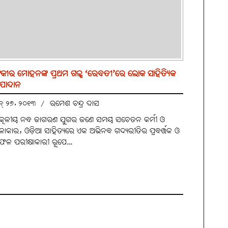
କୀର ମୋହନଙ୍କ ପ୍ରଥମ ଗଳ୍ପ ‘ରେବତୀ’ରେ ଲୋକ ସାହିତ୍ୟିକ
ପାଦାନ
ରମେଶ ଚନ୍ଦ୍ର ଦାସ
ୁନ୍ ୨୭, ୨୦୧୩
/
ତ୍କଳୀୟ ନବ ଜାଗରଣ ଯୁଗର ଜଣେ ସମୟ ସଚେତନ କର୍ମୀ ଓ
ଳାକାର, ଓଡ଼ିଆ ସାହିତ୍ୟରେ ଏକ ଅଭିନବ ଗଦ୍ୟରୀତିର ପ୍ରବର୍ତ୍ତକ ଓ
ଫଳ ପରୀକ୍ଷାକାରୀ ରୂପେ…