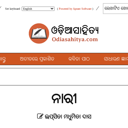
/
/
Set keyboard
(
Powered by Aprant Software
)
୍ତୁ
ଅତୀତରେ ପ୍ରକାଶିତ
କବିତା ପାଠ
ସାଧାରଣ ଜ୍ଞାନ
ନାରୀ
ଇପ୍‌ସିତା ମଧୁମିତା ଦାସ