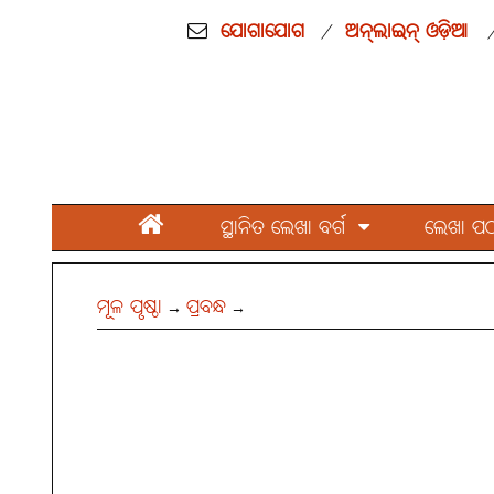
ଯୋଗାଯୋଗ
ଅନ୍‌ଲାଇନ୍ ଓଡ଼ିଆ
/
ସ୍ଥାନିତ ଲେଖା ବର୍ଗ
ଲେଖା ପଠାନ
ମୂଳ ପୃଷ୍ଠା
ପ୍ରବନ୍ଧ
→
→