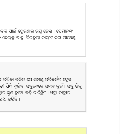
ାନଙ୍କ ପାଇଁ ପ୍ରେରଣାର ଉତ୍ସ ହେଉ। ସେମାନଙ୍କ
ର୍ଶନ ଦେଇଛ ତାହା ଦିଗହରା ନାରୀମାନଙ୍କ ପାଥେୟ
 ଧ୍ୟାନ ରଖିବା ଉଚିତ ଯେ ସମୟ ପରିବର୍ତନ ହେବା
ିନ୍ଧି ବୁଲିବା ସବୁବେଳେ ସମ୍ଭବ ନୁହଁ। ସବୁ ଜିନ୍ସ
ାନ ଭ୍ରୁଣ ହତ୍ୟା ବଢି ଚାଲିଛି”। ଏହା ତାହାର
ରୋଧ କରିବି।