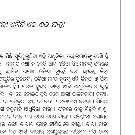
ନାରୀ ଏମିତି ଏକ ଶବ୍ଦ ଯାହା
ପିନ୍ଧି ଘୂରିବୁଲୁଥିବା ଏହି ଆଧୁନିକା ଚଢ଼େଇମାନଙ୍କୁ ଦେଖି ହିଁ
ଯାଇଛି। ବାହାର କଥା ନ ଦେଖି ଆମ ଓଡ଼ିଆ ଝିଅମାନଙ୍କୁ ଓଲିଉଡ୍
ୁ ଲାଗିବ ଆପଣ ଓଡ଼ିଶା ନୁହେଁ ବରଂ ଇଂଲଣ୍ଡ କିମ୍ବା
ୃତିର ପ୍ରତିଛବି, ଓଡ଼ିଆ ମା’ର ହୃଦୟ ଏହି ଜିନ୍‌ପ୍ୟାଣ୍ଟ ପିନ୍ଧା
ମିଳେନାହିଁ। ସରଳ ହୃଦୟା ନାରୀ ଆଜି ଆଧୁନିକତାର ଦ୍ବାହି
ି। ନା ସେ ହୋଇପାରୁଛି ଜଣେ ଆଜ୍ଞା ପାଳନକାରୀ କନ୍ୟା,
ନା ପତିବ୍ରତା ସ୍ତ୍ରୀ, ନା ଜଣେ ମମତାମୟୀ ଜନନୀ। ଶିକ୍ଷିତା
ୋଗ କରୁନାହିଁ ଆଧୁନିକା ନାରୀ। ଫଳରେ ତାକୁ ମିଳୁଛି ଶାଶୁ,
ଯେଉଁମାନେ ନିଜେ ମଧ୍ୟ ଜଣେ ଜଣେ ନାରୀ। ପ୍ରତିହିଂସା ପରାୟଣ
ଆଉ ଜଣେ ନାରୀର ଗୋଡ଼ ଟାଣିବାରେ ବ୍ୟସ୍ତ। ନାରୀ ନାରୀ
 ତେବେ କିଏ ଆସି ନାରୀର ସଶକ୍ତିକରଣ କରିବ? କିଏ ଦେବ