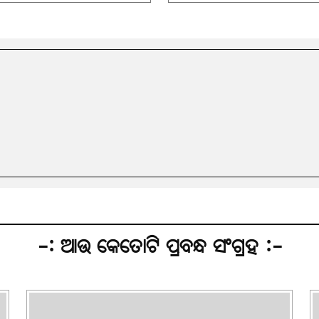
-: ଆଉ କେତୋଟି ପ୍ରବନ୍ଧ ସଂଗ୍ରହ :-