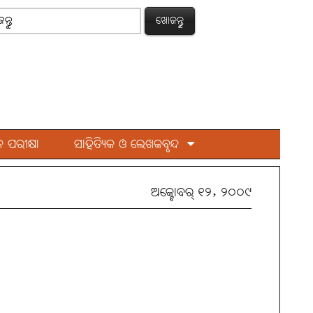
ଖୋଜନ୍ତୁ
 ପରୀକ୍ଷା
ସାହିତ୍ୟିକ ଓ ଲେଖକବୃନ୍ଦ
ଅକ୍ଟୋବର୍ ୧୨, ୨୦୦୯