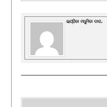
ଇପ୍‌ସିତା ମଧୁମିତା ଦାସ,