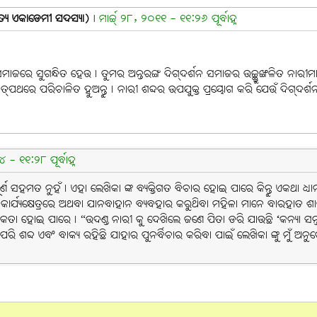
ହିତ୍ୟ ଏକାଡେମୀ ସଦସ୍ୟା)
|
ମାର୍ଚ୍ଚ୍ ୨୮, ୨୦୧୧ - ୧୧:୨୬ ପୂର୍ବାହ୍ନ
ଜରେ ସୁଗନ୍ଧିତ ହେଉ। ତୁମର ଅନ୍ତରଙ୍ଗ ଦିଗ୍‌ଦର୍ଶନ ସମାଜର ଉଚ୍ଛ୍ରୁଙ୍ଖଳିତ ନାରୀମ
‌ପଥରେ ପରିଚାଳିତ ହୁଅନ୍ତୁ। ନାରୀ ଶବ୍ଦର ଉପଯୁକ୍ତ ପ୍ରୟୋଗ କରି ଯେଉଁ ଦିଗ୍‌ଦ
- ୧୧:୨୮ ପୂର୍ବାହ୍ନ
ସମ୍ପୂର୍ଣ ସହମତ ନୁହଁ। ଏହା ଲେଖିକା ଙ୍କ ବ୍ୟକ୍ତିଗତ ବିଚାର ହୋଇ ପାରେ କିନ୍ତୁ ଏକଥା
୍ଯ୍ୟକ୍ଷେତ୍ରରେ ଅଥବା ଯାନବାହାନ ବ୍ୟବହାର କରୁଥିବା ମହିଳା ମାନେ ବାରହାତ ଶାଢୀ ପ
ମାନସିକତା ହୋଇ ପାରେ। “ଉଦଣ୍ଡ ନାରୀ କୁ ଦେଖିଲେ ଜଣେ ପିତା ଡରି ଯାଉଛି ‘କନ୍ୟା ସନ୍ତ
୍ଦ ଏବଂ ବାକ୍ୟ ରହିଛି ଯାହାର ପୁନର୍ବିଚାର କରିବା ପାଇଁ ଲେଖିକା ଙ୍କୁ ମୁଁ ଅନୁ