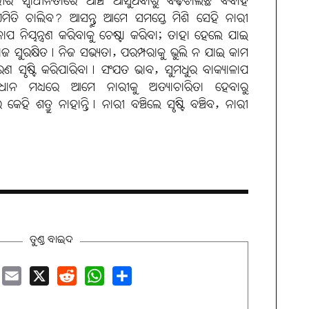
ାରୀର ସ୍ବାଧୀନତାରେ ଆଞ୍ଚ ଆସୁଥିବାରୁ ବଢ଼ିଚାଲିଛି ବିବାହ
ିତି ଚାଲିବ? ଆସନ୍ତୁ ଆମେ ସମସ୍ତେ ମିଶି ସେହି ନାରୀ
ୟକଳାପ ନିୟନ୍ତ୍ରଣ କରିବାକୁ ଚେଷ୍ଟା କରିବା; ତାହା ହେଲେ ଯାଇ
ୁରକ୍ଷିତ। ନିଜ ସଭ୍ୟତା, ପରମ୍ପରାକୁ ଭୁଲି ନ ଯାଇ କାମ
ସୃଷ୍ଟି କରିପାରିବା। ସଂଯତ ଭାବ, ସୁମଧୁର ବାକ୍ୟାଳାପ
ଧାନ ମଧ୍ୟରେ ଆମେ ନାରୀକୁ ଅତ୍ୟାଚାରିତା ହେବାରୁ
ହି ଶତ୍ରୁ ନାହାନ୍ତି। ନାରୀ ବଞ୍ଚିଲେ ସୃଷ୍ଟି ବଞ୍ଚିବ, ନାରୀ
ତୁଣ୍ଡ ବାଇଦ
book
Email
X
Reddit
WhatsApp
Share