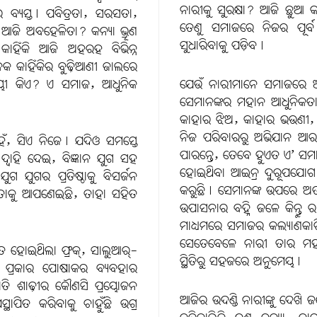
ନାରୀକୁ ସୁରକ୍ଷା? ଆଜି ଛୁଆ କ
 ବ୍ୟସ୍ତ। ପବିତ୍ରତା, ସରସତା,
ତେଣୁ ସମାଜରେ ନିଜର ପୂର୍ବ 
ଁକି ଆଜି ଅବହେଳିତା? କନ୍ୟା ଭ୍ରୂଣ
ସୁଧାରିବାକୁ ପଡ଼ିବ।
କାହିଁକି ଆଜି ଅହରହ ବିଭିନ୍ନ
ଅନେକ କାହିଁକିର ବୁଢ଼ିଆଣୀ ଜାଲରେ
ୟୀ କିଏ? ଏ ସମାଜ, ଆଧୁନିକ
ଯେଉଁ ନାରୀମାନେ ସମାଜରେ ଅନୈତି
ସେମାନଙ୍କର ମହାନ ଆଧୁନିକତା ପ
କାହାର ଝିଅ, କାହାର ଭଉଣୀ, କା
ନିଜ ପରିବାରରୁ ଅଭିଯାନ ଆରମ୍ଭ
ଁ, ସିଏ ନିଜେ। ଯଦିଓ ସମସ୍ତେ
ପାରନ୍ତେ, ତେବେ ହୁଏତ ଏ’ ସମାଜ
୍ବାହି ଦେଇ, ବିଜ୍ଞାନ ଯୁଗ ସହ
ହୋଇଥିବା ଆଇନ୍ର ଦୁରୂପଯୋଗ କ
ଗ ଯୁଗର ପ୍ରତିଷ୍ଠାକୁ ବିସର୍ଜନ
କରୁଛି। ସେମାନଙ୍କ ଉପରେ ଅତ
ତାକୁ ଆପଣେଇଛି, ତାହା ସହିତ
ଉପାସନାର ବହ୍ନି ଜଳେ କିନ୍ତୁ 
ମାଧ୍ୟମରେ ସମାଜର କଲ୍ୟାଣକାରି
ସେତେବେଳେ ନାରୀ ତାର ମ
 ହୋଇଥିଲା ଫ୍ରକ୍, ସାଲୁଆର୍-
ସ୍ଥିତିରୁ ସହଜରେ ଅନୁମେୟ।
 ପ୍ରକାର ପୋଷାକର ବ୍ୟବହାର
ହାତି ଶାଢ଼ୀର କୌଣସି ପ୍ରୟୋଜନ
ଆଜିର ଉଦଣ୍ଡି ନାରୀଙ୍କୁ ଦେଖି
ପିତ କରିବାକୁ ଚାହୁଁଛି ଉଗ୍ର