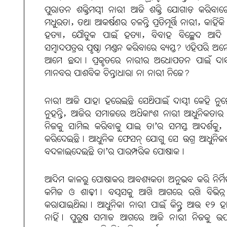
ପୁରାତନ ଶକ୍ତିମୟୀ ନାରୀ ଆଜି ଶକ୍ତି ଯୋଗାଡ଼ କରିବାରେ
ମଧୁରତା, ତଥା ଆକର୍ଷଣର ଚଳନ୍ତି ପ୍ରତିମୂର୍ତ୍ତି ନାରୀ, କାହି
ହତ୍ୟା, ଯୌତୁକ ପାଇଁ ହତ୍ୟା, ବିବାହ ବିଚ୍ଛେଦ ଆଦି 
ସମ୍ବାଦପତ୍ରର ପୃଷ୍ଠା ମଣ୍ଡନ କରିବାରେ ବ୍ୟସ୍ତ? ଏହିପରି 
ଆମେ ଛନ୍ଦା। ପ୍ରକୃତରେ ନାରୀର ଅଧୋପତନ ପାଇଁ ଦା
ମାନବର ପାଶବିକ ଚିନ୍ତାଧାରା ନା ନାରୀ ନିଜେ?
ନାରୀ ଆଜି ଯାହା ହରେଇଛି ସେଥିପାଇଁ ଦାୟୀ କେହି ନୁହେ
ନୁହନ୍ତି, ଆଜିର ସମାଜରେ ଅଧିକାଂଶ ନାରୀ ଆଧୁନିକତାର ଦ
ନିଜକୁ ସାମିଲ କରିବାକୁ ଯାଇ ତା’ର ସମସ୍ତ ଆଦର୍ଶକୁ, ଯୁ
କରିଦେଇଛି। ଆଧୁନିକ ଫେସନ୍ ଯୋଗୁ ସେ ଉଗ୍ର ଆଧୁନିକ
ବଦଳାଇଦେଇଛି ତା’ର ପାରମ୍ପରିକ ପୋଷାକ।
ଆଦିମ କାଳରୁ ପୋଷାକର ଆବଶ୍ୟକତା ଅନୁଭବ କରି ନିର୍ମିତ
କମିଜ ଓ ଶାଢ଼ୀ। ବୟସକୁ ଆଖି ଆଗରେ ରଖି ବିଭିନ୍ନ
କରାଯାଇଥିଲା। ଆଧୁନିକା ନାରୀ ପାଇଁ କିନ୍ତୁ ଆଉ ୧୨ 
ନାହିଁ। ପୁରୁଷ ସମାଜ ଆଗରେ ଆଜି ନାରୀ ନିଜକୁ ଉପସ୍ଥା