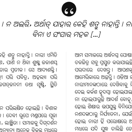
ୁ। ନ ଅଇରି, ଅର୍ଥାତ୍ ଯାହାର କେହି ଶତ୍ରୁ ନାହାନ୍ତି। 
ବିନା ଏ ସଂସାର ମହକ […]
ି ଶତ୍ରୁ ନାହାନ୍ତି। ନାରୀ ଏମିତି
ଆମ ସମାଜରେ ଅର୍ଦ୍ଧନଗ୍ନ ପୋଷାକ 
, ପାଣି ନ ଥିବା ଶୁଷ୍କ ଜଳାଶୟ
ଚଳଚ୍ଚିତ୍ର ସବୁ ପ୍ରସ୍ତୁତ କରା
ମତାର ପ୍ରତୀକ। ସେ ଆଦ୍ୟଶକ୍ତି।
ପରଦାରେ ଦେଖନ୍ତୁ। ଆପଣଙ୍କ
ୀ ପରି ପବିତ୍ର, ଅହଲ୍ୟା ପରି
ଆମେରିକାରେ ଅଛନ୍ତି। ଓଡ଼ିଆ ସଂସ୍କ
ଗତ୍‌ଜନନୀ ତଥା ସୃଷ୍ଟି, ସ୍ଥିତି
ନାରୀମାନଙ୍କଠାରେ ଦେଖିବାକୁ 
ଦେଇ କର୍କଶ ହୃଦୟା ହୋଇଯାଇଛ
ନା ହୋଇପାରୁଛି ଆଦର୍ଶ ବୋହୂ, 
ହୋଇ ଶିକ୍ଷାର ଉପଯୁକ୍ତ ବିନିଯ
ତ୍ତନ ପରିଲକ୍ଷିତ ହୋଇଛି। ବିଶାଳ
ନଣନ୍ଦଙ୍କଠାରୁ ନିର୍ଯ୍ୟାତନା, 
୍ଧ। ଦେବୀ ରୂପେ ମଣ୍ଡପରେ ପୂଜା
ହୋଇ ନାରୀ ହିଁ ପରୋକ୍ଷରେ 
ଲାଞ୍ଛିତା। ସମାଜକୁ ଦିଗ୍‌ଦର୍ଶନ
ମଧ୍ୟରେ ଯଦି ଯୁଦ୍ଧ ଚାଲିଛି
ଅନ୍ୟାନ୍ୟ ଅନେକ ବିକଳ୍ପ ମଧ୍ୟରେ