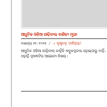
ଆଧୁନିକ ଓଡ଼ିଆ ସାହିତ୍ୟର ବାଣିଜ୍ୟ ମୂଲ୍ୟ
୰ କୃଷ୍ଣଚନ୍ଦ୍ର ପାଣିଗ୍ରାହୀ
ନଭେମ୍ବର୍ ୧୧, ୨୦୨୫
/
ଆଧୁନିକ ଓଡ଼ିଆ ସାହିତ୍ୟର କାହିଁକି ବହୁଳପ୍ରଚାର ହୋଇପାରୁ ନାହିଁ,
ଏହାହିଁ ପ୍ରବନ୍ଧଟିର ଆଲୋଚ୍ୟ ବିଷୟ।