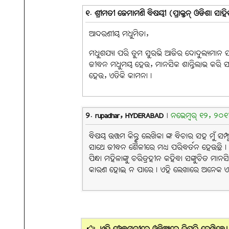
୧. ଶ୍ରୀମତୀ ଜେମାମଣି ବିଷୟୀ (ପ୍ରାକ୍ତନ୍ ଓଡିଶା ସା
ଆଦରଣୀୟ ମଧୁମିତା,
ମଧୁଶଯ୍ୟା ପରି ତୁମ ସୁରଭି ଆଜିର ଦୋଦୁଲ୍ୟମାନ ସମା
ଜୀବନ ମଧୁମୟ ହେଉ, ମାନସିକ ଶାନ୍ତିଲାଭ କରି ସତ୍
ହେଉ, ଏତିକି କାମନା।
୨. rupadhar, HYDERABAD
|
ନଭେମ୍ବର୍ ୧୨, ୨୦୧୪ 
ବିଷୟ ଉତ୍ତମ କିନ୍ତୁ ଲେଖିକା ଙ୍କ ବିଚାର ସହ ମୁଁ 
ସାଥେ ଜୀବନ ଶୈଳୀରେ ମଧ୍ୟ ପରିବର୍ତନ ହେଉଛି। କାର
ପିନ୍ଧା ମହିଳାଙ୍କୁ ଚରିତ୍ରହୀନ କହିବା ସଙ୍କୁଚିତ 
କାରଣ ହୋଇ ନ ପାରେ। ଏହି ଲେଖାରେ ଅନେକ ଏପରି ଶବ