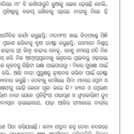
ାନ୍ଦିଲେ ମା’ ବି ଜାଣିପାରୁନି ଛୁଆକୁ ଭୋକ ହେଉଛି ବୋଲି,
ପ୍ରତିଷ୍ଠାକୁ ବଜାୟ ରଖିବାକୁ ହେଲେ ନାରୀକୁ ନିଜେ ହିଁ
କ କାର୍ଯ୍ୟ କରୁଛନ୍ତି; ମଦମାଂସ ଖାଇ ଜିନ୍‌ପ୍ୟାଣ୍ଟ ପିନ୍ଧି
୍ରକାଶ କରିବାକୁ ବୃଥା ଚେଷ୍ଟା କରୁଛନ୍ତି, ସେମାନେ ନିଶ୍ଚୟ
ହାର ସ୍ତ୍ରୀ କିମ୍ବା କାହାର ବୋହୂ, ତେଣୁ ସମସ୍ତେ ଯଦି ନିଜ
 କରି ନିଜ ଆତ୍ମୀୟସ୍ବଜନଙ୍କୁ ଉଗ୍ରତାର ପ୍ରଭାବରୁ ଓହରାଇ
 ଜ୍ବଳନରୁ କିଛିଟା ରକ୍ଷା ପାଇପାରନ୍ତା। ନିଜର ସୁରକ୍ଷା ପାଇଁ
ରି, ଆଜି ନାରୀ ପୁରୁଷକୁ କ୍ରୀଡ଼ନକ କରିବା ପାଇଁ ଚେଷ୍ଟା
୍ୟାଚାର କରୁଛି। ଦେବୀକୁ ଦେଖିଲେ ସିନା ମନରେ ପ୍ରେମ ଓ
ରାକ୍ଷସୀକୁ କେହି କେବେ ପୂଜା କରେ କି? ତ୍ୟାଗ ଓ ପ୍ରେରଣା
ଣୀ ନାରୀ ଯେବେ ପ୍ରତିହିଂସା ପରାୟଣ ଓ ଧ୍ବଂସକାରିଣୀ ହୁଏ
ହନୀୟତା ହରାଇବସେ, ଯାହା ଆଜିର ସମାଜରେ ନାରୀର
 ଜଣେ ପିତା ଡରିଯାଉଛି। କନ୍ୟା ସନ୍ତାନ ଜନ୍ମ ଦେବା ବଦଳରେ