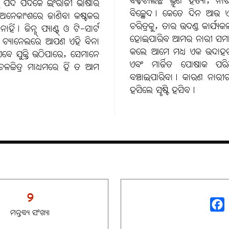
ବଢ଼ିଚାଲିଛି ଭ୍ରୂଣ ହତ୍ୟା, ନ
୍ଗକୁ ପଦ ପଦକେ ଇଂରାଜୀ ଭାଷାର
ବିଚ୍ଛେଦ। କେତେ ଦିନ ଆଉ ଏମ
, ଅନେକାଂଶରେ ଜାଣିବା କଷ୍ଟକର
ଚରିତ୍ରକୁ, ତାର ଉଦଣ୍ଡ କାର୍ଯ୍
। ଜିନ୍ସ୍ ପ୍ୟାଣ୍ଟ୍ ଓ ଟି-ସାର୍ଟ
ହୋଇପାରିବ ଆମର ନାରୀ ସମାଜ ସ
ାୟ ଚ୍ୟାନେଲରେ ଆପଣ ଏହି ବିନା
କଲେ ଆମେ ମଧ୍ୟ ଏକ ଉଦାହରଣ 
ବେ ଯୁକ୍ତି ଉଠିପାରେ, ସେମାନେ
ଏବଂ ମାର୍ଜିତ ପୋଷାକ ପରି
ଳଚ୍ଚିତ୍ର ମାଧ୍ୟମରେ ହିଁ ତ ଆମ
ବଞ୍ଚାଇପାରିବା। କାରଣ ନାରୀର କେ
ହସିଲେ ସୃଷ୍ଟି ହସିବ।
୨
ମନ୍ତବ୍ୟ ସଂଖ୍ୟା
Face