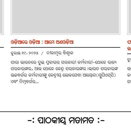
ଓଡ଼ିଆରେ ଓଡ଼ିଆ : ଆମେ ଅଣଓଡ଼ିଆ
ଫ
ଉ
ନୀଳାମ୍ବର ବିଶ୍ବାଳ
ଜୁଲାଇ ୧୯, ୨୦୨୫
/
ଜ
ସାରା ଭାରତରେ ଦୁଇ ପ୍ରକାରର ସରକାରୀ କର୍ମଚାରୀ-ଥୋକେ ରାଜ୍ୟ
ସରକାରଙ୍କର, ଆଉ ଥୋକେ କେନ୍ଦ୍ର ସରକାରଙ୍କର।ଭାରତ ସରକାରଙ୍କ
ଉ
ଉଚ୍ଚବର୍ଗର କର୍ମଚାରୀଙ୍କୁ କେନ୍ଦ୍ରୀୟ ଲୋକସେବା ଆୟୋଗ(ୟୁପିଏସ୍‌ସି)
କ
ଏବଂ ନିମ୍ନବର୍ଗର…
ସ
-: ପାଠକୀୟ ମତାମତ :-