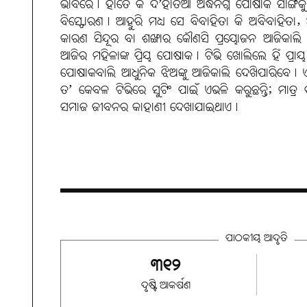
ଭାବରେ। ହାତେ କି ଦି’ହାତିଆ ଅର୍ଦ୍ଧନଗ୍ନ ପୋଷାକ ସାଙ
ବିସ୍ଫୋରଣ। ଆହୁରି ମଧ୍ୟ ସେ ବିବାହିତା କି ଅବିବାହିତା
କାରଣ ସିନ୍ଦୂର ବା ଶଙ୍ଖାର କୌଣସି ପ୍ରୟୋଜନ ଆଜିକାଲି ନାହିଁ
ଆଜିର ମହିଳାଙ୍କ ପ୍ରିୟ ପୋଷାକ। ଟିଭି ଖୋଲିଲେ ହିଁ ପ୍ର
ପୋଷାକବାଲି ଆଧୁନିକ ଝିଅଙ୍କୁ ଆଜିକାଲି ଦେଖିପାରିବେ। ଏ
ତ’ କେବଳ ଟିଭିରେ ସୁଟିଂ ପାଇଁ ଏଭଳି କରୁଛନ୍ତି; ମାତ୍ର ଚ
ସମାଜ ଜୀବନର କାହାଣୀ ଦେଖାଯାଇଥାଏ।
ପାଠକୀୟ ଆଦୃତି
୩୧୨
ଦୃଷ୍ଟି ଆକର୍ଷଣ