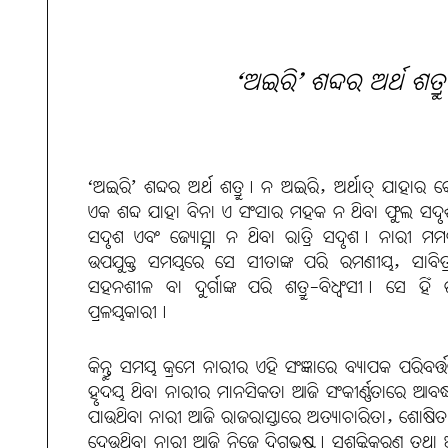
‘ଅଇରି’ ଶବ୍ଦର ଅର୍ଥ ଶତ୍ର
‘ଅଇରି’ ଶବ୍ଦର ଅର୍ଥ ଶତ୍ରୁ। ନ ଅଇରି, ଅର୍ଥାତ୍ ଯାହାର କେହ
ଏକ ଶବ୍ଦ ଯାହା ବିନା ଏ ସଂସାର ମହକ ନ ଥିବା ଫୁଲ ସଦୃଶ
ସଦୃଶ ଏବଂ ଜ୍ୟୋତ୍ସ୍ନା ନ ଥିବା ରାତ୍ରି ସଦୃଶ। ନାରୀ ମ
ଉପଯୁକ୍ତ ସମୟରେ ସେ ସୀତାଙ୍କ ପରି ରମଣୀୟ, ସାବିତ୍ର
ସହନଶୀଳ ବା ଦୁର୍ଗାଙ୍କ ପରି ଶତ୍ରୁ-ବିଧ୍ବଂସୀ। ସେ ହିଁ ଜ
ପ୍ରଳୟକାରୀ।
କିନ୍ତୁ ସମୟ କ୍ରମେ ନାରୀର ଏହି ସଂଜ୍ଞାରେ ବ୍ୟାପକ ପରିବର୍
ହୃଦୟ ଥିବା ନାରୀର ମାନସିକତା ଆଜି ସଂକୀର୍ଣ୍ଣତାରେ ଆବଦ
ପାଉଥିବା ନାରୀ ଆଜି ରାଜରାସ୍ତାରେ ଅତ୍ୟାଚାରିତା, ଶୋଷିତା, 
ଦେଉଥିବା ନାରୀ ଆଜି ନିଜେ ଦିଗ୍‌ଭ୍ରଷ୍ଟ। ସଶକ୍ତିକରଣ ତଥା 