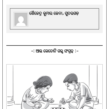
ଶୈଳେନ୍ଦ୍ର କୁମାର ଜେନା, ସୁନ୍ଦରଗଡ଼
-: ଆଉ କେତୋଟି ଗଳ୍ପ ସଂଗ୍ରହ :-