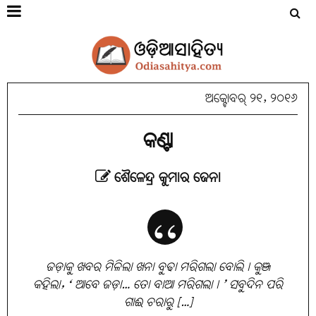
ଅକ୍ଟୋବର୍ ୨୧, ୨୦୧୬
କଣ୍ଟା
ଶୈଳେନ୍ଦ୍ର କୁମାର ଜେନା
ଜଡ଼ାକୁ ଖବର ମିଳିଲା ଖନା ବୁଢା ମରିଗଲା ବୋଲି। କୁଞ୍ଜ
କହିଲା, ‘ ଆବେ ଜଡ଼ା… ତୋ ବାଆ ମରିଗଲା। ’ ସବୁଦିନ ପରି
ଗାଈ ଚରାରୁ […]