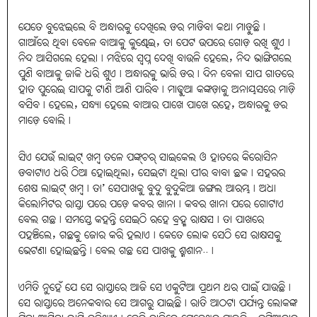
ଯେତେ ବୁଝେଇଲେ ବି ଅନ୍ଧାରକୁ ଦେଖିଲେ ଡର ମାଡିବା କଥା ମାଡ଼ୁଛି।
ଗାଆଁରେ ଥିବା ବେଳେ ବାଆକୁ କୁଣ୍ଢେଇ, ତା ପେଟ ଉପରେ ଗୋଡ଼ ରଖି ଶୁଏ।
ନିଦ ଆସିଗଲେ ହେଲା। ମଝିରେ ସ୍ୱପ୍ନ ଦେଖି ବାଉଳି ହେଲେ, ନିଦ ଭାଙ୍ଗିଗଲେ
ପୁଣି ବାଆକୁ ଜାକି ଧରି ଶୁଏ। ଅନ୍ଧାରକୁ ଭାରି ଡର। ଦିନ ବେଳା ସାପ ଗାତରେ
ହାତ ପୁରେଇ ସାପକୁ ଟାଣି ଆଣି ପାରିବ। ମାଢୁଆ କଙ୍କଡ଼ାକୁ ଅନାୟସରେ ମାଡ଼ି
ବସିବ। ହେଲେ, ସନ୍ଧ୍ୟା ହେଲେ ବାଆର ପାଖେ ପାଖେ ରହେ, ଅନ୍ଧାରକୁ ଡର
ମାଡ଼େ ବୋଲି।
ସିଏ ଯେଉଁ ଲାଇଟ୍ ଖମ୍ୱ ତଳେ ପଙ୍କ୍‌ଚର୍‌ ସାଇକେଲ ଓ ହାତରେ କିରୋସିନ
ଡବାଟାଏ ଧରି ଠିଆ ହୋଇଥିଲା, ସେଇଟା ଥିଲା ପୀର ବାବା ଛକ। ସହରର
ଶେଷ ଲାଇଟ୍ ଖମ୍ୱ। ତା’ ସେପାଖକୁ ବୁଦୁ ବୁଦୁକିଆ ଜଙ୍ଗଲ ଆରମ୍ଭ। ଅଧା
କିଲୋମିଟର ରାସ୍ତା ପରେ ପଡ଼େ କବର ଖାନା। କବର ଖାନା ପରେ ଗୋଟାଏ
ବେଲ ଗଛ। ସମସ୍ତେ କହନ୍ତି ସେଇଠି ରହେ ବ୍ରହ୍ମ ରାକ୍ଷସ। ତା ପାଖରେ
ପହଞ୍ଚିଲେ, ଗଛକୁ ଜୋର କରି ହଲାଏ। କେତେ ଲୋକ ସେଠି ସେ ରାକ୍ଷସକୁ
ଭେଟଣା ହୋଇଛନ୍ତି। ବେଲ ଗଛ ସେ ପାଖକୁ ଶ୍ମଶାନ..।
ଏମିତି ନୁହେଁ ଯେ ସେ ରାସ୍ତାରେ ଆଜି ସେ ଏକୁଟିଆ ପ୍ରଥମ ଥର ପାଇଁ ଯାଉଛି।
ସେ ରାସ୍ତାରେ ଅନେକବାର ସେ ଆଗରୁ ଯାଇଛି। ରାତି ଆଠଟା ପର୍ଯ୍ୟନ୍ତ ଲୋକଙ୍କ