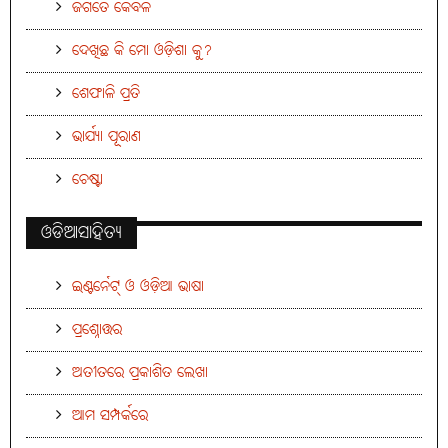
ଜଗତେ କେବଳ
ଦେଖିଛ କି ମୋ ଓଡ଼ିଶା କୁ?
ଶେଫାଳି ପ୍ରତି
ଭାର୍ଯ୍ୟା ପୂରାଣ
ଚେଷ୍ଟା
ଓଡିଆସାହିତ୍ୟ
ଇଣ୍ଟର୍ନେଟ୍ ଓ ଓଡ଼ିଆ ଭାଷା
ପ୍ରଶ୍ନୋତ୍ତର
ଅତୀତରେ ପ୍ରକାଶିତ ଲେଖା
ଆମ ସମ୍ପର୍କରେ