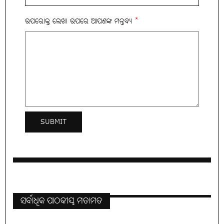
ଉପରୋକ୍ତ ଲେଖା ଉପରେ ଆପଣଙ୍କ ମନ୍ତବ୍ୟ
*
ସର୍ବାଧିକ ପାଠକୀୟ ମତାମତ