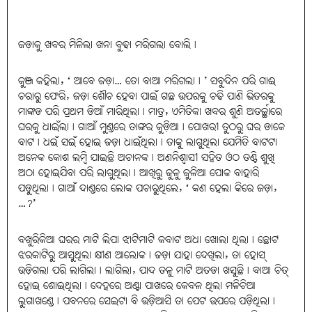
ଜଡ଼ାକୁ ଖବର ମିଳିଲା ଖନା ବୁଢା ମରିଗଲା ବୋଲି।
କୁଞ୍ଜ କହିଲା, ‘ ଆବେ ଜଡ଼ା… ତୋ ବାଆ ମରିଗଲା। ’ ସବୁଦିନ ପରି ଗାଈ
ଚରାରୁ ଫେରି, ଜଡ଼ା ଶୌଚ ହେବା ପାଇଁ ଗଛ ଉପରକୁ ଚଢି ପାଣି ଭିତରକୁ
ମାଙ୍କଡ ପରି ପ୍ରଥମ ଡିଆଁ ମାରିଥିଲା। ମାତ୍ର, ଏମିତିକା ଖବର ଶୁଣି ଅତର୍ଚ୍ଛାରେ
ଘରକୁ ଧାଇଁଲା। ଗାଆଁ ମୁଣ୍ଡରେ ତାଙ୍କର କୁଡ଼ିଆ। ପୋଖରୀ ତୁଠରୁ ଘର ଡାକେ
ବାଟ। ଧଇଁ ସଇଁ ହୋଇ ଜଡ଼ା ଧାଇଁଥିଲା। ତାକୁ ଲାଗୁଥିଲା ଯେମିତି ବାଟଟା
ଅନେକ କୋଶ ଲମ୍ୱି ଯାଇଛି ଅଚାନକ। ଅଣନିଶ୍ୱାସୀ ସହିତ ଓଠ ତଣ୍ଟି ଶୁଖି
ଅଠା ହୋଇଯିବା ପରି ଲାଗୁଥିଲା। ଆଖିରୁ ଜୁଳୁ ଜୁଳିଆ ପୋକ ବାହାରି
ପଡୁଥିଲା। ଗାଆଁ ଦାଣ୍ଡରେ ଲୋକ ପଚାରୁଥିଲେ, ‘ କଣ ହେଲା କିରେ ଜଡ଼ା,
…?’
ବଖୁରିକିଆ ଘରର ମାଟି ଲିପା ଝାଟିମାଟି କବାଟ ଅଧା ଖୋଲା ଥିଲା। ଛୋଟ
ଝରକାଟିରୁ ଆସୁଥିଲା କ୍ଷୀଣ ଆଲୋକ। ଜଡ଼ା ଯାହା ଦେଖିଲା, ତା ହୋସ୍
ଉଡ଼ିଗଲା ପରି ଲାଗିଲା। ଲାଗିଲା, ପାଦ ତଳୁ ମାଟି ଅତଡା ଖସୁଛି। ବାଆ ଚିତ୍
ହୋଇ ଶୋଇଥିଲା। ଦେହରେ ଅଣ୍ଟା ପାଖରେ କେବଳ ଥିଲା ମଳିଚିଆ
ଲୁଗାଖଣ୍ଡେ। ପବନରେ ସେଇଟା ବି ଉଡ଼ିଆସି ତା ପେଟ ଉପରେ ପଡ଼ିଥିଲା।