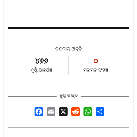
ପାଠକୀୟ ଆଦୃତି
୪୬୬
୦
ଦୃଷ୍ଟି ଆକର୍ଷଣ
ମତାମତ ସଂଖ୍ୟା
ତୁଣ୍ଡ ବାଇଦ
Facebook
Email
X
Reddit
WhatsApp
Share