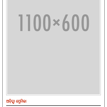
ଅଚି଼ହ୍ନା ପ୍ରେମିକା