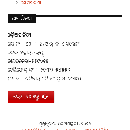
ଘୋଷଣାନାମା
ଆମ ଠିକଣା
ଓଡ଼ିଆସାହିତ୍ୟ
ଘର ନଂ.- S3H1-2, ଆର୍-ଡି-ଏ କଲୋନୀ
କଳିଙ୍ଗ ବିହାର, ଛେଣ୍ଡ୍
ରାଉରକେଲା-୭୬୯୦୧୫
ଟେଲିଫୋନ୍ ନଂ : ୮୭୬୩୨-୫୪୫୫୭
(ସୋମ - ଶନିବାର : ଦି ୧୦ ରୁ ସଂ ୬:୩୦)
ଲେଖା ପଠାନ୍ତୁ
ସ୍ୱତ୍ତାଧିକାର: ଓଡ଼ିଆସାହିତ୍ୟ, ୨୦୨୫