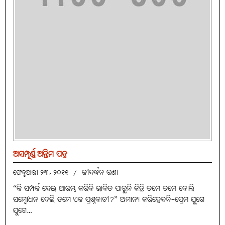
ଅସମ୍ପୂର୍ଣ୍ଣ ଅନ୍ତିମ ପତ୍ର
ଜୀବର୍ଦ୍ଧନ ରଣା
ଫେବୃଆରୀ ୨୩, ୨୦୧୧
/
“କି ସମ୍ପର୍କ ଦେଇ ଆରମ୍ଭ କରିବି ଭାବିତ ପାରୁନି କିଛି ତମେ ତମେ ବୋଲି
ସମ୍ବୋଧନ ଦେଲି ତମେ ଏକ ପ୍ରଶ୍ନବାଚୀ?” ଅମାନ୍ୟ କରିହେବନି-ପ୍ରେମ ଯୁଗେ
ଯୁଗେ…