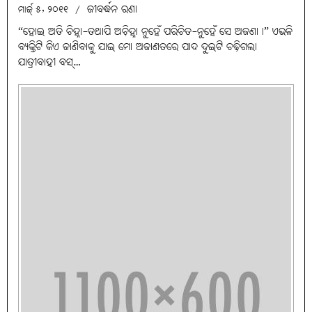
ଜୀବର୍ଦ୍ଧନ ରଣା
ମାର୍ଚ୍ଚ୍ ୫, ୨୦୧୧
/
“ହୋଇ ଅତି ଚିହ୍ନା-ତଥାପି ଅଚି଼ହ୍ନା ନୁହେଁ ପରିଚିତ-ନୁହେଁ ସେ ଅଜଣା।” ଏଭଳି
ବ୍ୟକ୍ତିଟି କିଏ ଜାଣିବାକୁ ଯାଇ ମୋ ଅଜାଣତରେ ପାଦ ଦୁଇଟି ଚଢ଼ିଗଲା
ଯାତ୍ରୀବାହୀ ବସ୍‌…