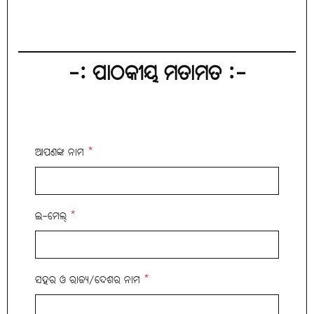
-: ପାଠକୀୟ ମତାମତ :-
ଆପଣଙ୍କ ନାମ
*
ଇ-ମେଲ୍
*
ସହର ଓ ରାଜ୍ୟ/ଦେଶର ନାମ
*