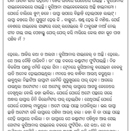
ଯିବା ଆସିବା ଲାଗି ରହିଥାଏ। ଡେରି ରାତିରେ ଯେତେଥର ଯାଇଛି , କୁସିଆନାର
ସାଇକେକେଲରେ ଯାଇଛି। କୁସିଆନା ସାଇକେକେଲରେ ଅଛି ଡାଇନାମୋ।
ଯୋର୍ରେ ଚାଲିଲେ ଡୁମ୍ ଜଳେ। ରାସ୍ତା ଉପରେ ବିଛାଡ଼ି ହୋଇପଡ଼େ ଲାଇଟ୍।
ରାସ୍ତା କଡ଼ରେ ସିଏ ଘୁଷୁରୀ ହେଉ କି , ବାଛୁରୀ, ଷଣ୍ଢ ହେଉ କି ମଣିଷ, ଯେଉଁ
ବେଶରେ ସାଇକେଲ ସାଙ୍ଗରେ ରେସ୍ ଲଗେଇଲେ ବି ଠାକୁରଙ୍କ ନାଆଁ ନେଇ
ଗୀତ ଗାଇ ଗାଇ ପେଡାଲ୍କୁ ଯୋର୍ ଯୋର୍ କରି ମାରିଲେ କୋଉ ଶଳା ଭୂତ ପାଖ
ପଶିବ ମଁ ?
ହେଲେ, ଆଜିର କଥା ତ ଅଲଗା। କୁସିଆନାର ସାଇକେଲ୍ ତ ଅଛି। ହେଲେ,
ସେ ଆଉ ଦୌଡ଼ି ପାରିବନି। ତା’ ପଛ ଚକରେ କଣ୍ଟାଟାଏ ଫୁଟିଯାଇଛି। ନିଜ
ବିକଳିଆ ପଣରୁ ଏମିତି ହେଲା ସିନା। ଟ୍ରେନରେ କୁସିଆନାକୁ ବସେଇବା ବେଳକୁ
ରାତି ଅନେକ ହୋଇଯାଇଥିଲା। ମନରେ ଡର ବାନ୍ଧିବା ଆରମ୍ଭ କରୁଥିଲା।
ଭାବୁଥିଲା ନିଛାଟିଆ ରାସ୍ତାଟା କେମିତି ସୁରୁଖୁରରେ ପାର୍ ହେବ। ଆଗରେ
ଯାଉଥିଲା ଅଟୋଟାଏ। ସେ ଅଟୋକୁ ଖଟାଲ୍ ରାସ୍ତାରେ ଆଗରୁ କେତେଥର
ଦେଖିଥିଲା ବୋଲି ଜଡ଼ା ଭାବିଲା, ଯୋର୍ରେ ଯୋର୍ରେ ଅଟୋ ପଛରେ ଗଲେ
ଅନ୍ଧାର ରାସ୍ତାର ତିନି କିଲୋମିଟର ପାର୍ ହୋଇଯିବ। ସେଥିପାଇଁ ଯୋର୍ରେ
ଯୋର୍ରେ ପେଡାଲ୍ ମାରୁଥିଲା। ଅଟୋ ପଛେ ପଛେ ଧପାଳିଥିଲା। ଭଲ ରାସ୍ତା
ଛାଡ଼ି ଅଟୋଟା ଗଳି ରାସ୍ତାରେ ପଶିବା ଆରମ୍ଭ କଲା। ଜଡ଼ା ବି ତା ପଛେ ପଛେ
ସେହି ରାସ୍ତାରେ ଚାଲିଲା। ତା ରାସ୍ତାରେ ଯେ କଣ୍ଟାଟାଏ ପଡିଥିବ ଆଉ ସେଇ
ଗୋଟାକ କୁସିଆନାର ସାଇକେଲ ଚକରେ ଫୁଟିଯିବ, ସେ କଥା, ସେ ବା