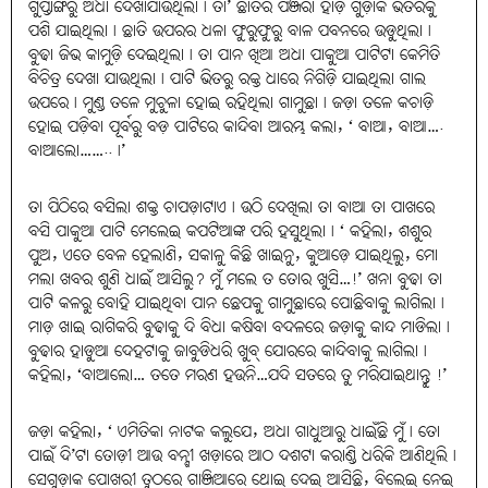
ଗୁପ୍ତାଙ୍ଗରୁ ଅଧା ଦେଖାଯାଉଥିଲା। ତା’ ଛାତିର ପଞ୍ଜରା ହାଡ଼ ଗୁଡ଼ାକ ଭିତରକୁ
ପଶି ଯାଇଥିଲା। ଛାତି ଉପରର ଧଳା ଫୁରୁଫୁରୁ ବାଳ ପବନରେ ଉଡୁଥିଲା।
ବୁଢା ଜିଭ କାମୁଡ଼ି ଦେଇଥିଲା। ତା ପାନ ଖିଆ ଅଧା ପାକୁଆ ପାଟିଟା କେମିତି
ବିଚିତ୍ର ଦେଖା ଯାଉଥିଲା। ପାଟି ଭିତରୁ ରକ୍ତ ଧାରେ ନିଗିଡ଼ି ଯାଇଥିଲା ଗାଲ
ଉପରେ। ମୁଣ୍ଡ ତଳେ ମୁଚୁଳା ହୋଇ ରହିଥିଲା ଗାମୁଛା। ଜଡ଼ା ତଳେ କଚାଡ଼ି
ହୋଇ ପଡ଼ିବା ପୂର୍ବରୁ ବଡ଼ ପାଟିରେ କାନ୍ଦିବା ଆରମ୍ଭ କଲା, ‘ ବାଆ, ବାଆ….
ବାଆଲୋ……..।’
ତା ପିଠିରେ ବସିଲା ଶକ୍ତ ଚାପଡ଼ାଟାଏ। ଉଠି ଦେଖିଲା ତା ବାଆ ତା ପାଖରେ
ବସି ପାକୁଆ ପାଟି ମେଲେଇ କପଟିଆଙ୍କ ପରି ହସୁଥିଲା। ‘ କହିଲା, ଶଶୁର
ପୁଅ, ଏତେ ବେଳ ହେଲାଣି, ସକାଳୁ କିଛି ଖାଇନୁ, କୁଆଡ଼େ ଯାଇଥିଲୁ, ମୋ
ମଲା ଖବର ଶୁଣି ଧାଇଁ ଆସିଲୁ? ମୁଁ ମଲେ ତ ତୋର ଖୁସି…!’ ଖନା ବୁଢା ତା
ପାଟି କଳରୁ ବୋହି ଯାଇଥିବା ପାନ ଛେପକୁ ଗାମୁଛାରେ ପୋଛିବାକୁ ଲାଗିଲା।
ମାଡ଼ ଖାଇ ରାଗିକରି ବୁଢାକୁ ଦି ବିଧା କଷିବା ବଦଳରେ ଜଡ଼ାକୁ କାନ୍ଦ ମାଡିଲା।
ବୁଢାର ହାଡୁଆ ଦେହଟାକୁ ଜାବୁଡିଧରି ଖୁବ୍ ଯୋରରେ କାନ୍ଦିବାକୁ ଲାଗିଲା।
କହିଲା, ‘ବାଆଲୋ… ତତେ ମରଣ ହଉନି…ଯଦି ସତରେ ତୁ ମରିଯାଇଥାନ୍ତୁ !’
ଜଡ଼ା କହିଲା, ‘ ଏମିତିକା ନାଟକ କଲୁଯେ, ଅଧା ଗାଧୁଆରୁ ଧାଇଁଛି ମୁଁ। ତୋ
ପାଇଁ ଦି’ଟା ତୋଡ଼ୀ ଆଉ ବନ୍ଶୀ ଖଡ଼ାରେ ଆଠ ଦଶଟା କରାଣ୍ଡି ଧରିକି ଆଣିଥିଲି।
ସେଗୁଡ଼ାକ ପୋଖରୀ ତୁଠରେ ଗାଞ୍ଜିଆରେ ଥୋଇ ଦେଇ ଆସିଛି, ବିଲେଇ ନେଇ