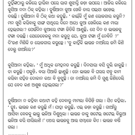
ଦୁହିଁଙ୍କଠାରୁ କଳିରେ ହାରିବା ପରେ ରାଗ ଶୁଝାନ୍ତି ଜଡ଼ା ଉପରେ। ଆଜିର କଳିରେ
କୁସିଆ ନନା ଠିକ୍ କହିଲା। ହୁର୍ଷିଆନା ଜୁଆ ଖେଳି ତାର ପଇସା ଉଡ଼େଇ
ଦଉଛି। ହୁର୍ଷିଆନା ବି ଠିକ୍ କଥା କହୁଛି, ‘ କାଇଁକି ମୁଁ କଣ ରୋଜଗାର କରୁନି?
ମନ ଖୁସି କରିବାକୁ ସାଙ୍ଗ ସାଥିରେ ଦିନେ ଅଧେ ଜୁଆ ଖେଳିଲେ କଣ ମାରା
ହେଇଗଲା? ଯେଉଁଦିନ ଜୁଆରେ ଟଙ୍କା ଜିତିକି ଆଣୁଛି, ସେ ଦିନ ତ ଭାଉଜକୁ
ଟଙ୍କା ଦଉଛି। ସେତେବେଳକୁ ମନା କରୁନୁ ଯେ, ଜୁଆ ଟଙ୍କା ମୁଁ ନେବିନି ?’
ଦି’ଜଣ ମିଶିକି ତ ରୋଜଗାର କରୁଛେ। ‘ତୁ କାହିଁକି ଭାଉଜ ନାଆଁରେ ଜମି କିଣି
ଦେଲୁ ଗାଆଁରେ?’
କୁସିଆନା କହିଲା, ‘ ମୁଁ ଅଧିକ ମେହନତ କରୁଛି। ଦିନସାରା ବସି ଚୁଲି ଜାଳୁଛି।
ଚା କରୁଛି। ପକୁଡ଼ି, ବରା ପିଆଜି ଛାଣୁଛି। ତୋ ଭାଉଜ ବି ଘରର ସବୁ କାମ
କରିବା ସହିତ ଦୋକାନ କଥା ବି ବୁଝୁଛି। ତା ନାଆଁରେ ଜମି ଦି ଗୁଣ୍ଠ କିଣିଦେଲି
ଯେ ବେଦ କଣ ଅଶୁଦ୍ଧ ହୋଇଗଲା?’
ହୁର୍ଷିଆନା ନ କହିବା କଥାଟା କହି ଦେବାରୁ ମାମଲା ବିଗିଡ଼ି ଗଲା। ସିଏ କହିଲା,
‘ ହୁଃ, ଭାଉଜ କଣ କରୁଛି ମଁ। ଯାହା କରୁଛି, ଏଇ ଜଡ଼ା କରୁଛି। ଗାଆଁରୁ
ଆସିବା ବେଳକୁ ଭାଲୁ ଭଳିଆ ଦିଶୁଥିଲା। ଭାଉଜ ତାକୁ ଖଟେଇ ଖଟେଇ ବିଲୁଆ
ଭଳିଆ କରି ସାରିଲାଣି।’ ଏଥର ଭାଉଜକୁ ଆଉ ସମ୍ଭାଳେ କିଏ। ଭାଉଜ ବର୍ଷି
ଗଲା।
…………….।