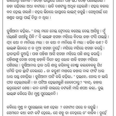
ଜାଣିଥାନ୍ତା କେମିତି। ଖଦଡ଼ା ରାସ୍ତାରେ ଅଟୋ ପଡ଼ି ଉଠି ଦୌଡ଼ି ପଳେଇଗଲା।
ଜଡ଼ା ରହିଗଲା ଅଧା ବାଟରେ। ରାତି ଦଶଟାରୁ ଅଧିକ ହେଲାଣି। ସହର ବଜାର
ବନ୍ଦ ହୋଇ ଗଲାଣି। ସହର ଭିତରେ ରାସ୍ତାରେ ଲାଇଟ୍ ଜଳୁଛି। ସେଥିପାଇଁ ସେ
ଖଣ୍ଡକ ରାସ୍ତା ପାଇଁ ଚିନ୍ତା ନ ଥିଲା।
ହୁର୍ଷିଆନା କହିଲା, ‘ ଚାଲ୍ ମତେ ନେଇ ଟ୍ରେନରେ ବସେଇ ଦେଇ ଆସିବୁ। ମୁଁ
ଏଇକ୍ଷଣି ଗାଆଁକୁ ଯିବି।’ ଦି ଭାଇଙ୍କ ଝଗଡା ମଝିରେ ବିଚରା ଜଡ଼ା ଫସି ଯାଇଛି।
ୟ୍ୟା କଥା ନ ମାନିଲେ ମଲା। ତା କଥା ନ ମାନିଲେ ବି ମଲା। କରିବ କଣ? ଦି
ଭାଇଙ୍କ ଭିତରେ ଏ ତ ନୂଆ ଝଗଡ଼ା ନୁହେଁ। ମଝିରେ ମଝିରେ ଝଗଡ଼ା କରନ୍ତି।
ହାତାହାତି ହୁଅନ୍ତି। ପାଖ ପଡ଼ିଶା ଆସି ଝଗଡ଼ା ମଝିରେ ପଶି ଶାନ୍ତ କରାନ୍ତି।
ପଡ଼ିଶାଙ୍କୁ ଦେଖା ଦେଖି ଜଡ଼ାବି ଦିନେ ଭଦ୍ର ଲୋକ ସାଜି ଝଗଡ଼ା ମଝିରେ
ପଶିଗଲା। ହୁର୍ଷିଆନାର ହାତ ଧରି ଶାନ୍ତ କରିବାକୁ ଚେଷ୍ଟା କଲାବେଳକୁ ସିଏ
ଏମିତି ହାତ ଛାଟି ଦେଲାଯେ , ତା କହୁଣୀ ମାଡ଼ରେ ଜଡ଼ାର ନାକ ଫାଟି ଧାର
ଧାର ରକ୍ତ ବୋହିଲା। କୁସିଆନା ପାଟି କରି କହିଲା, ‘ ହଇବେ, ତୋର ତ ଭାରି
ପୀତ ହେଇଗଲାଣି। ତା ପଟିଆ ହେଇଗଲୁଣି କେବେଠାରୁ? ‘ବାସ୍, ଜଡ଼ାର
ଭଦ୍ରଲୋକୀ ଶେଷ। କାନ ମୋଡ଼ି ଗାଲରେ ଚଟକଣି ମାରି ଶପଥ କଲା, ଦୁଇ
ଭାଇଙ୍କ କଳିରେ ସିଏ ମୁଣ୍ଡ ପୁରେଇବନି।
କଳିରେ ମୁଣ୍ଡ ନ ପୁରେଇଲେ କଣ ହେଲା ? ଗୋଟାଏ ଘରେ ତ ରହୁଛି।
ସେମାନେ କଥା କଟା କଟି ହେଲେ, ସେ ସବୁ ତା ଦେହରେ ତ’ ବାଜିବ। ଦୁହେଁ