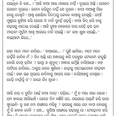
ଯାଇଥିବ କି କଣ…।’ ଆଜି ବାଆ ଆଉ ପାଖରେ ନାହିଁ। ଦୂରରେ ଅଛି। ଯୋଜନ
ଯୋଜନ ଦୂରରେ। କଳନା କରିହୁଏ ନାହିଁ ସେ ଦୂରତା। ବାପା ମାଆଙ୍କୁ ପିଲା
ବେଳୁ ଦେଖିନି। ଆଖି ଖୋଲିବା ଦିନଠାରୁ କେବଳ ବାଆକୁ ଦେଖିଛି। ଗାଆଁ
ମୁଣ୍ଡରେ କୁଡ଼ିଆ କରି ଜେଜେ ଓ ନାତି ଦୁହେଁ ରହନ୍ତି। ବାଆ ଜିଦ୍ କରି ତାକୁ
ସହରକୁ ପଠେଇ ଦେଇଛି। ଆଜି ଦୁଃଖ ବେଳାରେ ତାର ସେହି ହସ ହସ
ମାୟାବୀ ମୁହଁଟା ଆଖି ଆଗରେ ନାଚି ଯାଉଛି। ତା’ କଥା ଶୁଣା ଯାଉଛି, ‘
ବାଇଆଟା କିରେ…’
ଜଡ଼ା ମନେ ମନେ କାନ୍ଦିଲା, ‘ ବାଆଲୋ….।’ ପୁଣି ଭାବିଲା, ମନେ ମନେ
କାହିଁକି କାନ୍ଦିବ ମଁ ? କିଏ ଅଛି ଯେ ଅନ୍ଧାରକୁ ଡରି ଦରବୁଢା ଟୋକାଟା କାନ୍ଦୁଛି
ବୋଲି ଦେଖି ହସିବ ? ରାସ୍ତା ତ ଶୂନ୍ଶାନ୍। ଅନ୍ଧାର ଲମ୍ୱିଛି ଚାରିଆଡ଼େ। ବଡ଼
ପାଟିରେ କାନ୍ଦିଲେ, ଠାକୁର କାଳେ ଶୁଣିବେ। କାହାକୁ ପଠେଇଦେବେ ସାହାଜ୍ୟ
ପାଇଁ। ଜଡ଼ା ଉଚ୍ଚ ସ୍ୱରରେ କାନ୍ଦିବାକୁ ଆରମ୍ଭ କଲା। ଚାରିଆଡ଼କୁ ଦେଖିଲା।
କେହି ନାହାଁନ୍ତି ତ’? କାଳେ କିଏ ଥିବେ।
ଆଜି ତାର ଏ ଦୁର୍ଦ୍ଦିନ ପାଇଁ ବାଆ ଦାୟୀ। କହିଲା, ‘ ମୁଁ ତ ମଲା ଗଲା ଲୋକ।
ଯମ ଡାକରା ଆସିଲାଣି। କେତେ ଦିନ ବଞ୍ଚିବି ଯେ, ପରଘରେ ପାଇଟି କରି ତତେ
ଖୁଏଇବି! ତୁ କଣ ମୋ ସାଙ୍ଗରେ ମରିବୁ ? ଉପରକୁ ଗଲେ ତୋ ବାପା ବୋଉକୁ
ମୁଁ କି ଜବାବ ଦେବି ? ଯାଃ…. କୁସିଆ ସାଙ୍ଗରେ ସହରକୁ ଯା। ମେହେନତ କରି