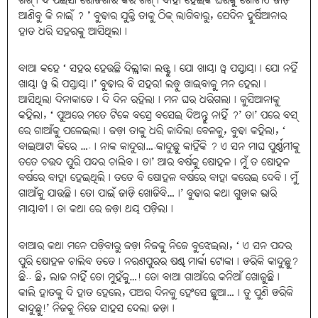
ଶିଖ୍। ଦି ପଇସା ରୋଜଗାର କରି ଶିଖ୍। ବାହା ହେଇକି ଘରକୁ ଗୋଟାଏ ଜାଡ଼ି
ଆଣିବୁ କି ନାଇଁ ? ’ ବୁଢାର ଯୁକ୍ତି ତାକୁ ଠିକ୍ ଲାଗିବାରୁ, ସେଦିନ ହୁର୍ଷିଆନାର
ହାତ ଧରି ସହରକୁ ଆସିଥିଲା।
ବାଆ କହେ ‘ ସହର ହେଉଛି ଦିଲ୍ଲୀକା ଲଡ୍ଡୁ। ଯୋ ଖାୟା ୱ ପସ୍ତାୟା। ଯୋ ନହିଁ
ଖାୟା ୱ ଭି ପସ୍ତାୟା।’ ବୁଢାର ବି ସହରୀ ଲଡ଼ୁ ଖାଇବାକୁ ମନ ହେଲା।
ଆସିଥିଲା ଦିନାକାତେ। ଦି ଦିନ ରହିଲା। ମନ ଘର ଧରିଗଲା। କୁସିଆନାକୁ
କହିଲା, ‘ ପୁଅରେ ମତେ ଟିକେ ବସ୍ରେ ବସେଇ ଦିଅନ୍ତୁ ନାହିଁ ?’ ତା’ ପରେ ବସ୍
ରେ ଗାଆଁକୁ ପଳେଇଲା। ଜଡ଼ା ତାକୁ ଧରି କାନ୍ଦିଲା ବେଳକୁ, ବୁଢା କହିଲା, ‘
ବାଇଆଟା କିରେ ….। ନାକ କାନ୍ଦୁରା….କାନ୍ଦୁଛୁ କାହିଁକି ? ଏ ସନ ମାଘ ପୁର୍ଣ୍ଣମୀକୁ
ତତେ ଚଉଦ ପୁରି ପନ୍ଦର ଚାଲିବ। ତା’ ଆର ବର୍ଷକୁ ଷୋହଳ। ମୁଁ ତ ଷୋହଳ
ବର୍ଷରେ ବାହା ହେଇଥିଲି। ତତେ ବି ଷୋହଳ ବର୍ଷରେ ବାହା କରେଇ ଦେବି। ମୁଁ
ଗାଆଁକୁ ଯାଉଛି। ତୋ ପାଇଁ ଜାଡ଼ି ଖୋଜିବି…।’ ବୁଢାର କଥା ଗୁଡାକ ଭାରି
ମାୟାବୀ। ତା କଥା ରେ ଜଡ଼ା ଥୟ ପଡ଼ିଲା।
ବାଆର କଥା ମନେ ପଡ଼ିବାରୁ ଜଡ଼ା ନିଜକୁ ନିଜେ ବୁଝେଇଲା, ‘ ଏ ସନ ପନ୍ଦର
ପୁରି ଷୋହଳ ଚାଲିବ ତତେ। ନରଣପୁରର ଷଣ୍ଢ ମାର୍କା ଟୋକା। ଡରିକି କାନ୍ଦୁଛୁ?
ଛି.. ଛି, ଲାଜ ନାହିଁ ତୋ ମୁହଁକୁ…! ତୋ ବାଆ ଗାଆଁରେ କନିଆଁ ଖୋଜୁଛି।
କାଲି ହାତକୁ ଦି ହାତ ହେଲେ, ପଅର ଦିନକୁ ହେଂସେ ଛୁଆ…। ତୁ ପୁଣି ଡରିକି
କାନ୍ଦୁଛୁ!’ ନିଜକୁ ନିଜେ ସାହସ ଦେଲା ଜଡ଼ା।