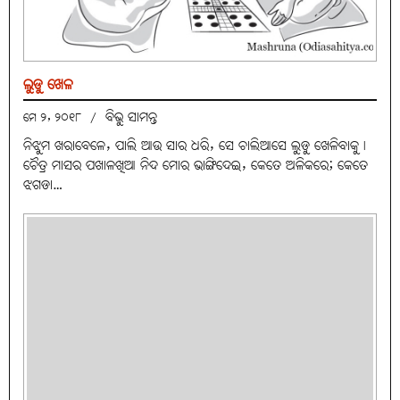
ଲୁଡୁ ଖେଳ
ବିଭୁ ସାମନ୍ତ
ମେ ୨, ୨୦୧୮
/
ନିଝୁମ ଖରାବେଳେ, ପାଲି ଆଉ ସାର ଧରି, ସେ ଚାଲିଆସେ ଲୁଡୁ ଖେଳିବାକୁ।
ଚୈତ୍ର ମାସର ପଖାଳଖିଆ ନିଦ ମୋର ଭାଙ୍ଗିଦେଇ, କେତେ ଅଳିକରେ; କେତେ
ଝଗଡା…